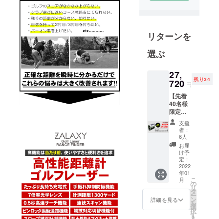
ショッピン
グ店出店
2020年8月：
意匠、実用
リターンを
新案の取得
選ぶ
可能な商品
開発及び販
27,
売を目指す
残り34
720
円
2020年11
【先着
月：クラウ
40名様
ドファン
限定早
ディング部
割 】
支援
『約
署の立ち上
者：
34％オ
6人
げ
フ』高
お届
性能ゴ
け予
ルフス
定：
コープ
2022
年01
×1■先着
こ
月
40名様■
の
リ
高性能
タ
ー
ゴルフ
ン
詳細を見る
を
スコー
選
択
プ
す
る