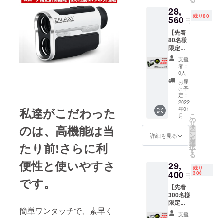
♪×1■C
28,
AMPFI
残り80
RE限定
560
円
(超早
【先着
割)→27,
80名様
720円
限定早
(税込・
割 】
送料込)
支援
『約
【一般
者：
32％オ
販売予
0人
フ』高
定価
お届
性能ゴ
格：
け予
ルフス
42,000
定：
コープ
2022
円】
私達がこだわった
年01
×1■先着
こ
月
80名様■
の
リ
高性能
のは、高機能は当
タ
ー
ゴルフ
ン
詳細を見る
を
スコー
選
たり前!さらに利
択
プ
す
る
♪×1■C
便性と使いやすさ
29,
AMPFI
残り
RE限定
400
300
円
です。
(早
【先着
割)→28,
300名様
560円
限定早
(税込・
簡単ワンタッチで、素早く
割 】
送料込)
支援