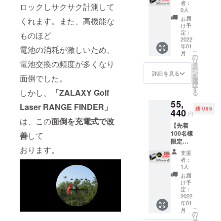
『約
【一般
者：
ロックしサクサク計測して
30％オ
販売予
0人
フ』高
定価
お届
くれます。また、高機能な
性能ゴ
格：
け予
ルフス
42,000
定：
ものほど
コープ
2022
円】
年01
×1■先着
電池の消耗が激しいため、
こ
月
300名様
の
リ
電池交換の頻度が多くなり
■高性能
タ
ー
ゴルフ
ン
詳細を見る
を
面倒でした。
スコー
選
択
プ
す
しかし、
「ZALAXY Golf
る
♪×1■C
55,
AMPFI
Laser RANGE FINDER」
残り99
RE限定
440
円
(早
は、この
面倒を充電式で改
【先着
割)→29,
100名様
善
して
400円
限定早
(税込・
おります。
割 】
送料込)
支援
『約
【一般
者：
34％オ
販売予
1人
フ』高
定価
お届
性能ゴ
格：
け予
ルフス
42,000
定：
コープ
2022
円】
年01
×2台
こ
月
セット■
の
リ
先着100