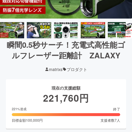
瞬間0.5秒サーチ！充電式高性能ゴ
ルフレーザー距離計 ZALAXY
matrixs
プロダクト
現在の支援総額
221,760
円
終了
221
%達成
目標金額
100,000
円
支援者数
7
人