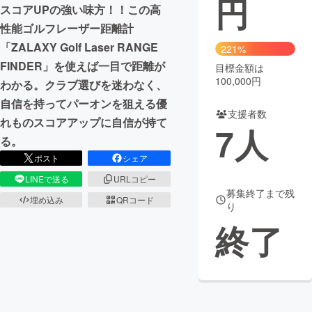
円
スコアUPの強い味方！！この高
まちづくり・地域活性化
性能ゴルフレーザー距離計
「ZALAXY Golf Laser RANGE
221%
FINDER」を使えば一目で距離が
目標金額は
CAMPFIRE for Social Good
CAMPFIRE Creation
100,000円
わかる。クラブ選びを迷わなく、
CAMPFIREふるさと納税
machi-ya
コミュニティ
自信を持ってパーオンを狙える優
支援者数
れものスコアアップに自信が持て
7
人
る。
ポスト
シェア
LINEで送る
URLコピー
募集終了まで残
埋め込み
QRコード
り
終了