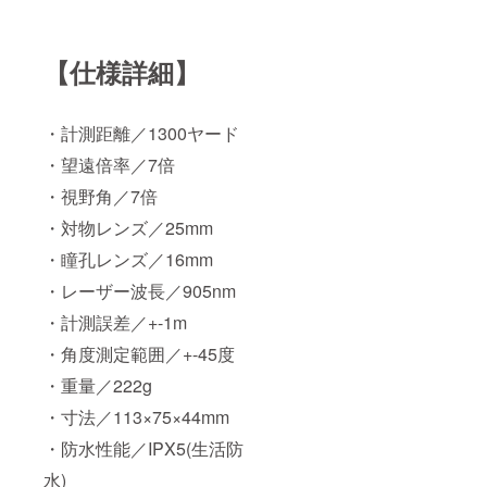
【仕様詳細】
・計測距離／1300ヤード
・望遠倍率／7倍
・視野角／7倍
・対物レンズ／25mm
・瞳孔レンズ／16mm
・レーザー波長／905nm
・計測誤差／+-1m
・角度測定範囲／+-45度
・重量／222g
・寸法／113×75×44mm
・防水性能／IPX5(生活防
水)