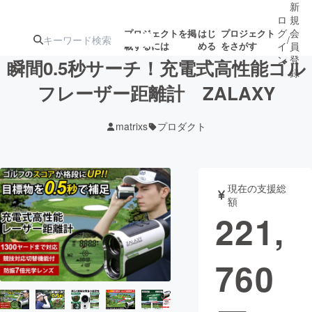
新
ロ
規
グ
会
プロジェクトを掲
はじ
プロジェクト
/
載するには
める
をさがす
イ
員
ン
登
瞬間0.5秒サーチ！充電式高性能ゴル
録
フレーザー距離計 ZALAXY
人気のプロ
注目のリ
注目の新着プロ
募集終了が近いプ
もうすぐ公開
matrixs
プロダクト
ジェクト
ターン
ジェクト
ロジェクト
されます
アート・写真
音楽
現在の支援総
額
221,
テクノロジー・ガジェット
ゲーム・サ
760
映像・映画
書籍・雑誌
ビジネス・起業
チャレンジ