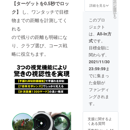
タ
【ターゲットを0.5秒でロッ
ー
名様■高
ン
詳細を見る
を
性能ゴ
選
ク】
し、ワンタッチで目標
択
ルフス
す
る
コープ
物までの距離を計測してく
このプロ
♪×2■C
ジェクト
AMPFI
れる
RE限定
は、
All-In方
ので残りの距離も明確にな
(超早
式
です。
割)→55,
り、クラブ選び、コース戦
440円
目標金額に
(税込・
略に役立ちます。
関わらず、
送料込)
【一般
2021/11/30
販売予
23:59:59
ま
定価
格：
でに集まっ
42,000
た金額が
円×2】
ファンディ
ングされま
す。
支援に関するよ
くある質問