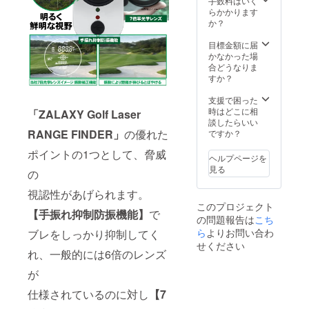
手数料はいく
らかかります
か？
目標金額に届
かなかった場
合どうなりま
すか？
支援で困った
時はどこに相
「ZALAXY Golf Laser
談したらいい
RANGE FINDER」
の優れた
ですか？
ポイントの1つとして、脅威
ヘルプページを
見る
の
視認性があげられます。
このプロジェクト
【手振れ抑制防振機能】
で
の問題報告は
こち
ら
よりお問い合わ
ブレをしっかり抑制してく
せください
れ、一般的には6倍のレンズ
が
仕様されているのに対し
【7