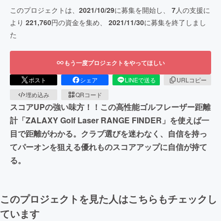
このプロジェクトは、
2021/10/29
に募集を開始し、
7
人の支援に
より
221,760
円の資金を集め、
2021/11/30
に募集を終了しまし
た
もう一度プロジェクトをやってほしい
ポスト
シェア
LINEで送る
URLコピー
埋め込み
QRコード
スコアUPの強い味方！！この高性能ゴルフレーザー距離
計「ZALAXY Golf Laser RANGE FINDER」を使えば一
目で距離がわかる。クラブ選びを迷わなく、自信を持っ
てパーオンを狙える優れものスコアアップに自信が持て
る。
このプロジェクトを見た人はこちらもチェックし
ています