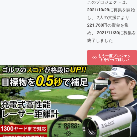
このプロジェクトは、
2021/10/29
に募集を開始
し、
7
人の支援により
221,760
円の資金を集
め、
2021/11/30
に募集を
終了しました
もう一度プロジェク
トをやってほしい