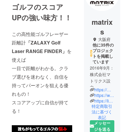
ゴルフのスコア
UPの強い味方！！
matrix
s
この高性能ゴルフレーザー
大阪府
距離計
「ZALAXY Golf
他に35件の
プロジェク
Laser RANGE FINDER」
を
トを掲載し
使えば
ています
一目で距離がわかる。クラ
2016年9月：
株式会社マ
ブ選びを迷わなく、自信を
トリクス設
持ってパーオンを狙える優
立
https://matrixsnino.wixsite.com/my-site-2/company
れもの！
2017年1月：
https://www.youtube.com/channel/UCrSOR3OpWMftWiAzRNP2v_A
楽天市場で
https://lin.ee/xzfLOfh
スコアアップに自信が持て
特定商取引
雑貨販売を
る！
法に基づく
開始
表記
2017年6月：
メッセー
ヤフー
ジを送る