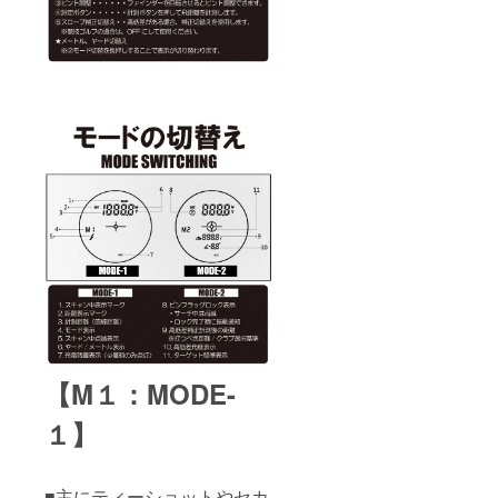
【M１：MODE-
１】
■主にティーショットやセカ