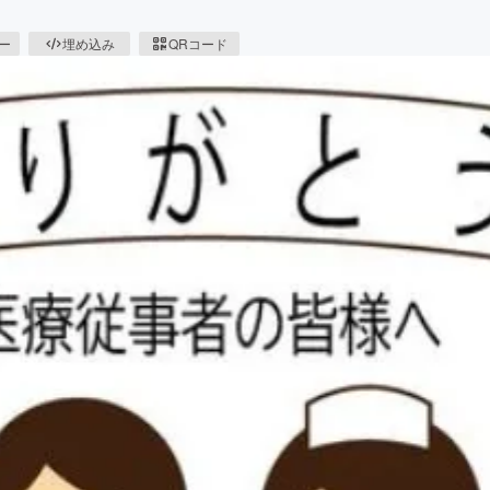
ピー
埋め込み
QRコード