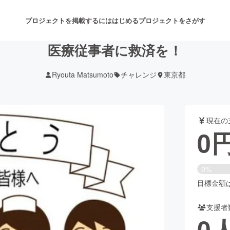
プロジェクトを掲載するには
はじめる
プロジェクトをさがす
医療従事者に救済を！
Ryouta Matsumoto
チャレンジ
東京都
注目のリターン
注目の新着プロジェクト
募集終了が近いプロジェクト
も
現在の
音楽
舞台・パフォーマンス
0
ゲーム・サービス開発
フード・飲食店
0%
書籍・雑誌出版
アニメ・漫画
目標金額は3
支援者
チャレンジ
ビューティー・ヘルスケ
0