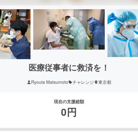
医療従事者に救済を！
Ryouta Matsumoto
チャレンジ
東京都
現在の支援総額
0
円