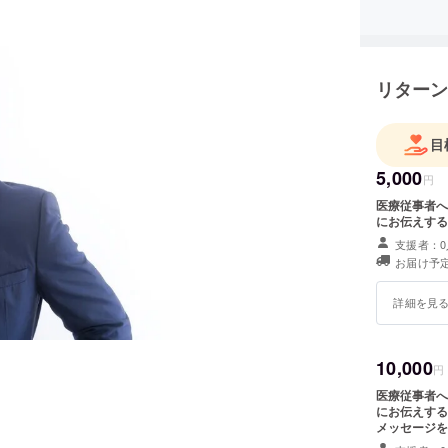
リターン
目
5,000
円
医療従事者へ
にお伝えする
支援者：0
お届け予定
詳細を見
10,000
円
医療従事者へ
にお伝えするお名前を
メッセージを