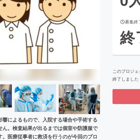
募集終
CAMPFIRE for Social Good
CAMPFIRE Creation
終
CAMPFIREふるさと納税
machi-ya
コミュニティ
このプロジェ
終了しました
影響によるもので、入院する場合や手術する
せん。検査結果が出るまでは個室や防護服で
す。医療従事者に救済を行うのが今回のプロ