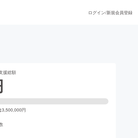
ログイン
/
新規会員登録
うすぐ公開されます
支援総額
プロダクト
円
ファッション
スポーツ
,500,000円
数
ア
ソーシャルグッド
人