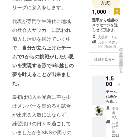
方式)
リーグに参入をします。
1,000
円
選手から感謝の
代表が専門学生時代に地域
メッセージを送
の社会人サッカーに誘われ
らせて頂きま
す。
支援者：1人
加入し活動を続けていく中
お届け予定：
こ
で、
自分が立ち上げたチー
2022年04月
の
リ
タ
ムで1からの挑戦がしたい思
ー
ン
詳細を見る
を
選
いを実現する形で6年越しの
択
す
る
夢を叶えることが出来まし
1,5
た。
00
円
チーム
最初は知人や兄弟に声を掛
代表か
ら直筆
けメンバーを集めるも試合
の感謝
支援
の手紙
者：
が出来る人数にはならず、
及び
0人
チーム
練習漬けの日々を過ごして
お届
ステッ
け予
カーを
定：
いましたが各SNSや周りの
送らせ
2022