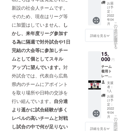
着心地
お届
のよい
新設の社会人チームです。
け予
商品に
定：
そのため、現在はリーグ等
なって
2022
年04
いま
こ
月
に加盟はしていません。
し
す。移
の
リ
動着や
タ
かし、来年度リーグ参加す
ー
運動着
ン
詳細を見る
を
に是
選
る為に隔週で対外試合や1日
択
非。 画
す
る
像欄に
完結の大会等に参加しチー
15,
サイズ
チャー
ムとして個としてスキル
000
円
ト有り
アップに望んでいます。
対
チーム
着用ト
外試合では、代表自ら広島
レーニ
ング
支援
県内のチームにアポイント
シャツ
者：
に番号
1人
を取り場所や日時の交渉を
12番を
お届
お付け
行い組んでいます。
自分達
け予
しま
定：
す！ ※
2022
より遥かに試合経験が多く
年04
チーム
こ
月
レベルの高いチームと対戦
で使用
の
リ
するト
タ
し試合の中で何が足りない
ー
レーニ
ン
詳細を見る
を