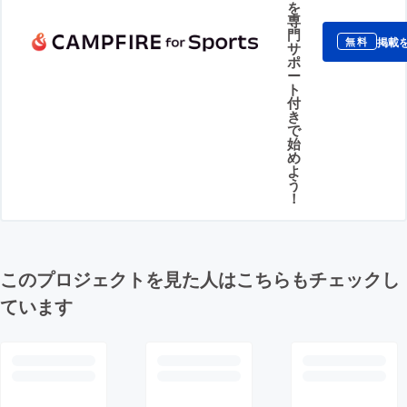
を
専
門
掲載
無料
サ
ポ
ー
ト
付
き
で
始
め
よ
う
！
このプロジェクトを見た人はこちらもチェックし
ています