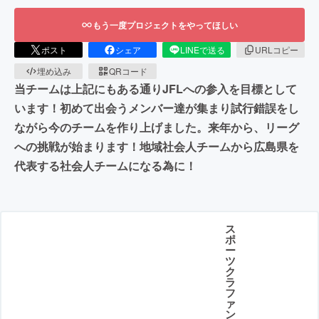
もう一度プロジェクトをやってほしい
ポスト
シェア
LINEで送る
URLコピー
埋め込み
QRコード
当チームは上記にもある通りJFLへの参入を目標として
います！初めて出会うメンバー達が集まり試行錯誤をし
ながら今のチームを作り上げました。来年から、リーグ
への挑戦が始まります！地域社会人チームから広島県を
代表する社会人チームになる為に！
ス
ポ
ー
ツ
ク
ラ
フ
ァ
ン