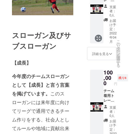
ムが存
ング
続する
支援
シャツ
限りで
者：
に企業
す。 ※
0人
様のロ
本プロ
お届
ゴを鎖
ジェク
け予
骨に記
ト終了
定：
スローガン及びサ
載。限
2022
後、こ
年04
定2社様
ちらか
こ
月
になり
ブスローガン
らご連
の
リ
ます。
絡をさ
タ
ー
記号Cの
せて頂
ン
詳細を見る
を
位置 ※
きロゴ
選
択
【成長】
掲載期
のデー
す
る
間はあ
タや今
100
りませ
後の流
今年度のチームスローガン
ん、企
,00
れのお
残り6
業ロゴ
話をさ
0
円
として【成長】と言う言葉
の掲載
せて頂
はチー
チーム
きま
を掲げています。
このス
ムが存
着用ト
す。
続する
レーニ
ローガンには来年度に向け
限り。
ング
支援
※ ※本プ
シャツ
てリーグで通用できるチー
者：
ロジェ
に企業
0人
ム作りをする、社会人とし
クト終
様のロ
お届
了後、
ゴを肩
け予
てルールや地域に貢献出来
こちら
に記
定：
からご
載。 限
2022