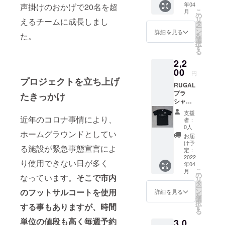
年04
声掛けのおかげで20名を超
て頂き
こ
月
ます。
の
リ
えるチームに成長しまし
※ステッ
タ
ー
カーサ
ン
詳細を見る
た。
を
イズ、
選
択
80×80
す
る
mm 素
2,2
材・材
質、塩
00
円
ビ（白
プロジェクトを立ち上げ
RUGAL
色/グロ
プラ
ス）
たきっかけ
シャツ
+PET
※運動着
支援
に適し
近年のコロナ事情により、
者：
ていま
0人
ホームグラウンドとしてい
す。是
お届
非、こ
け予
る施設が緊急事態宣言によ
のプラ
定：
シャツ
2022
り使用できない日が多く
年04
を着て
こ
月
運動し
の
なっています。
そこで市内
リ
てくだ
タ
ー
さい！
のフットサルコートを使用
ン
詳細を見る
を
画像欄
選
択
する事もありますが、時間
にサイ
す
る
ズ
単位の値段も高く毎週予約
3,0
チャー