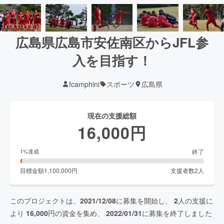
広島県広島市安佐南区からJFL参
入を目指す！
fcamphini
スポーツ
広島県
現在の支援総額
16,000
円
終了
1
%達成
目標金額
1,100,000
円
支援者数
2
人
このプロジェクトは、
2021/12/08
に募集を開始し、
2
人の支援に
より
16,000
円の資金を集め、
2022/01/31
に募集を終了しました