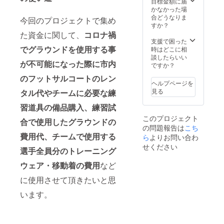
目標金額に届
かなかった場
合どうなりま
今回のプロジェクトで集め
すか？
た資金に関して、
コロナ禍
支援で困った
でグラウンドを使用する事
時はどこに相
談したらいい
が不可能になった際に市内
ですか？
のフットサルコートのレン
ヘルプページを
見る
タル代やチームに必要な練
習道具の備品購入、練習試
このプロジェクト
合で使用したグラウンドの
の問題報告は
こち
費用代、チームで使用する
ら
よりお問い合わ
せください
選手全員分のトレーニング
ウェア・移動着の費用
など
に使用させて頂きたいと思
います。