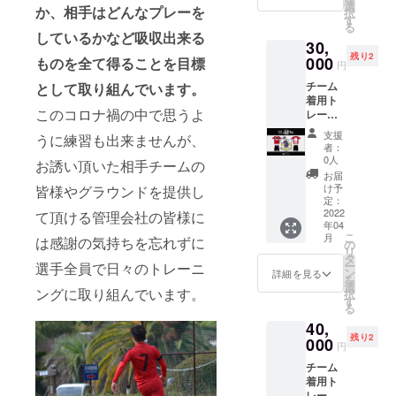
ング
選
か、相手はどんなプレーを
択
シャツ
す
る
にサ
しているかなど吸収出来る
30,
ポー
残り2
ター様
000
ものを全て得ることを目標
円
の番号
チーム
として取り組んでいます。
12番を
着用ト
記載。
このコロナ禍の中で思うよ
レーニ
運動着
ング
に適し
支援
うに練習も出来ませんが、
シャツ
ていま
者：
に企業
す。 画
0人
お誘い頂いた相手チームの
様のロ
像欄に
お届
ゴを肩
サイズ
け予
皆様やグラウンドを提供し
に記
チャー
定：
載。 限
2022
て頂ける管理会社の皆様に
ト有り
年04
定2社様
こ
月
は感謝の気持ちを忘れずに
になり
の
リ
ます。
タ
ー
選手全員で日々のトレーニ
記号Dの
ン
詳細を見る
を
位置 ※
選
ングに取り組んでいます。
択
掲載期
す
る
間はあ
40,
りませ
残り2
ん、企
000
円
業ロゴ
チーム
の掲載
着用ト
はチー
レーニ