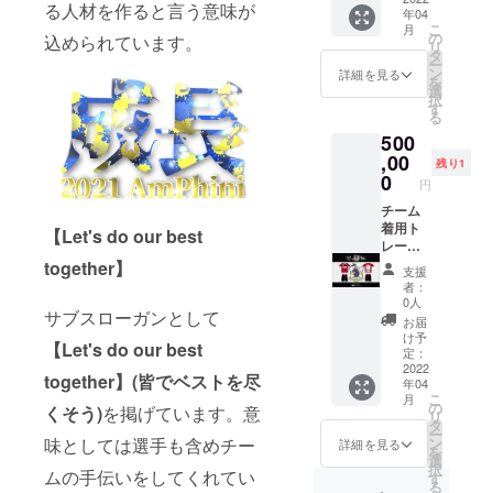
る人材を作ると言う意味が
年04
連絡を
定6社様
こ
月
させて
になり
の
込められています。
リ
頂きロ
ます。
タ
ー
ゴの
記号Bの
ン
詳細を見る
を
データ
位置 ※
選
択
や今後
掲載期
す
る
の流れ
間はあ
500
のお話
りませ
をさせ
ん、企
,00
残り1
て頂き
業ロゴ
0
円
ます。
の掲載
はチー
チーム
ムが存
着用ト
【Let's do our best
続する
レーニ
限りで
ング
together】
支援
す。 ※
シャツ
者：
本プロ
に企業
0人
サブスローガンとして
ジェク
様のロ
お届
ト終了
ゴを肩
け予
【Let's do our best
後、こ
に記
定：
ちらか
載。 限
2022
together】(皆でベストを尽
年04
らご連
定1社様
こ
月
絡をさ
になり
の
くそう)
を掲げています。意
リ
せて頂
ます。
タ
ー
きロゴ
記号Aの
味としては選手も含めチー
ン
詳細を見る
を
のデー
位置 ※
選
択
ムの手伝いをしてくれてい
タや今
掲載期
す
る
後の流
間はあ