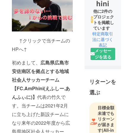
hini
他に2件の
プロジェク
トを掲載し
ています
特定商取引
法に基づく
↑クリックで当チームの
表記
HPへ↑
メッセー
ジを送る
初めまして、
広島県広島市
安佐南区を拠点とする地域
社会人サッカーチーム
リターンを
【FC.AmPhini(えふしー.あ
選ぶ
んふぃに)】
代表の竹久で
す。当チームは2021年2月
目標金額
未達でも
に立ち上げた新設チームに
リターン
なり来年の2022年度から広
が届きま
す
(All-in
島県地区社会人サッカー