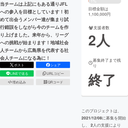
1%
当チームは上記にもある通りJFL
目標金額は
まちづくり・地域活性化
への参入を目標としています！初
1,100,000円
めて出会うメンバー達が集まり試
行錯誤をしながら今のチームを作
支援者数
CAMPFIRE for Social Good
CAMPFIRE Creation
2
人
り上げました。来年から、リーグ
CAMPFIREふるさと納税
machi-ya
コミュニティ
への挑戦が始まります！地域社会
人チームから広島県を代表する社
会人チームになる為に！
募集終了まで残
ポスト
シェア
り
終了
LINEで送る
URLコピー
埋め込み
QRコード
このプロジェクトは、
2021/12/08
に募集を開始
し、
2
人の支援により