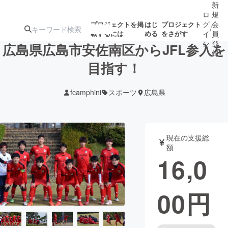
新
ロ
規
グ
会
プロジェクトを掲
はじ
プロジェクト
/
載するには
める
をさがす
イ
員
ン
登
広島県広島市安佐南区からJFL参入を
録
目指す！
人気のプロ
注目のリ
注目の新着プロ
募集終了が近いプ
もうすぐ公開
fcamphini
スポーツ
広島県
ジェクト
ターン
ジェクト
ロジェクト
されます
アート・写真
音楽
現在の支援総
額
16,0
テクノロジー・ガジェット
ゲーム・サ
00
円
映像・映画
書籍・雑誌
ビジネス・起業
チャレンジ