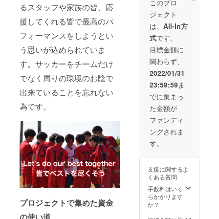
このプロ
るスタッフや家族の皆、応
れのお
りませ
ジェクト
話をさ
ん、企
援してくれる皆で最高のパ
せて頂
業ロゴ
は、
All-In方
きま
の掲載
フォーマンスをしようとい
式
です。
す。
はチー
ムが存
う思いが込められていま
目標金額に
続する
関わらず、
限りで
す。サッカーをチームだけ
す。 ※
2022/01/31
でなく周りの環境のお陰で
本プロ
23:59:59
ま
ジェク
出来ていることを忘れない
ト終了
でに集まっ
後、こ
為です。
た金額が
ちらか
らご連
ファンディ
絡をさ
ングされま
せて頂
きロゴ
す。
のデー
タや今
後の流
支援に関するよ
れのお
くある質問
話をさ
せて頂
手数料はいく
きま
らかかります
プロジェクトで集めた資金
す。
か？
の使い道