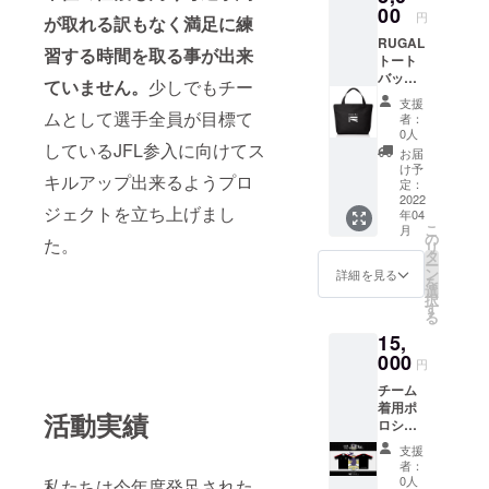
ト有り
00
円
が取れる訳もなく満足に練
RUGAL
習する時間を取る事が出来
トート
バッグ
ていません。
少しでもチー
※小さめ
支援
のトー
ムとして選手全員が目標て
者：
トバッ
0人
しているJFL参入に向けてス
クに
お届
なって
け予
キルアップ出来るようプロ
いま
定：
す。少
2022
ジェクトを立ち上げまし
年04
しの小
こ
月
物やお
の
た。
リ
弁当箱
タ
ー
などを
ン
詳細を見る
を
入れて
選
択
くださ
す
る
い！ ※
15,
デザイ
ンは画
000
円
像の通
チーム
りにな
着用ポ
りま
活動実績
ロシャ
す。
ツ。 ※
支援
素材も
者：
軽く、
0人
私たちは今年度発足された