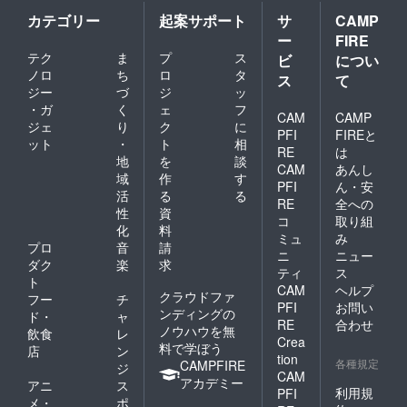
カテゴリー
起案サポート
サ
CAMP
ー
FIRE
テク
ま
プ
ス
ビ
につい
ノロ
ち
ロ
タ
ス
て
ジー
づ
ジ
ッ
・ガ
く
ェ
フ
CAM
CAMP
ジェ
り
ク
に
PFI
FIREと
ット
・
ト
相
RE
は
地
を
談
CAM
あんし
域
作
す
PFI
ん・安
活
る
る
RE
全への
性
資
コ
取り組
化
料
ミュ
み
プロ
音
請
ニ
ニュー
ダク
楽
求
ティ
ス
ト
CAM
ヘルプ
クラウドファ
フー
チ
PFI
お問い
ンディングの
ド・
ャ
RE
合わせ
ノウハウを無
飲食
レ
Crea
料で学ぼう
店
ン
tion
各種規定
CAMPFIRE
ジ
CAM
アカデミー
アニ
ス
利用規
PFI
メ・
ポ