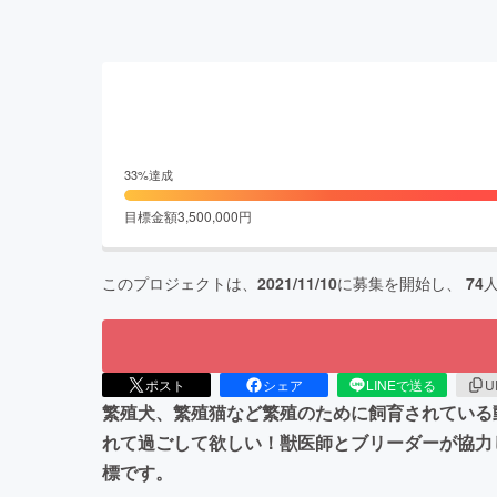
33
%達成
目標金額
3,500,000
円
このプロジェクトは、
2021/11/10
に募集を開始し、
74
ポスト
シェア
LINEで送る
U
繁殖犬、繁殖猫など繁殖のために飼育されている
れて過ごして欲しい！獣医師とブリーダーが協力
標です。