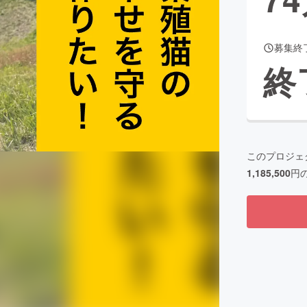
募集終
CAMPFIRE for Social Good
CAMPFIRE Creation
終
CAMPFIREふるさと納税
machi-ya
コミュニティ
このプロジェ
1,185,500
円