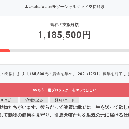
Okuhara Jun
ソーシャルグッド
長野県
現在の支援総額
1,185,500
円
人の支援により
1,185,500
円の資金を集め、
2021/12/31
に募集を終了し
もう一度プロジェクトをやってほしい
RLコピー
埋め込み
QRコード
動物たちがいます。彼らだって健康に幸せに一生を送って欲し
して動物の健康を見守り、引退犬猫たちを里親の元に届ける仕