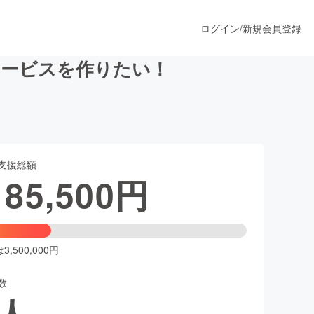
ログイン
/
新規会員登録
サービスを作りたい！
うすぐ公開されます
支援総額
プロダクト
185,500
円
ファッション
スポーツ
,500,000円
数
ア
ソーシャルグッド
人