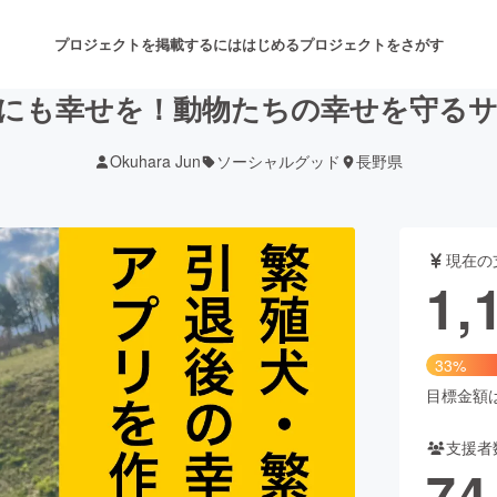
プロジェクトを掲載するには
はじめる
プロジェクトをさがす
にも幸せを！動物たちの幸せを守る
Okuhara Jun
ソーシャルグッド
長野県
注目のリターン
注目の新着プロジェクト
募集終了が近いプロジェクト
も
現在の
音楽
舞台・パフォーマンス
1,
ゲーム・サービス開発
フード・飲食店
33%
書籍・雑誌出版
アニメ・漫画
目標金額は3
支援者
チャレンジ
ビューティー・ヘルスケ
74