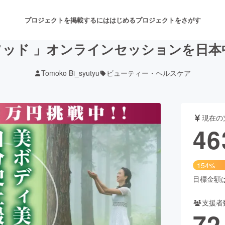
プロジェクトを掲載するには
はじめる
プロジェクトをさがす
ソッド 」オンラインセッションを日本
Tomoko Bi_syutyu
ビューティー・ヘルスケア
注目のリターン
注目の新着プロジェクト
募集終了が近いプロジェクト
も
現在の
音楽
舞台・パフォーマンス
46
ゲーム・サービス開発
フード・飲食店
154%
書籍・雑誌出版
アニメ・漫画
目標金額は3
支援者
チャレンジ
ビューティー・ヘルスケ
72