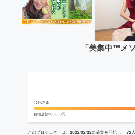
「美集中™メ
154
%達成
目標金額
300,000
円
このプロジェクトは、
2022/02/22
に募集を開始し、
72