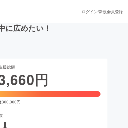
ログイン
/
新規会員登録
中に広めたい！
うすぐ公開されます
支援総額
プロダクト
3,660
円
ファッション
スポーツ
00,000円
数
ア
ソーシャルグッド
人