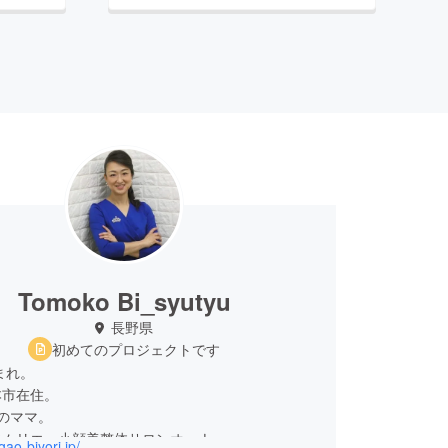
Tomoko Bi_syutyu
長野県
初めてのプロジェクトです
まれ。
本市在住。
児のママ。
ソムリエ。小顔美整体サロンオーナー。
gao-biyori.jp/