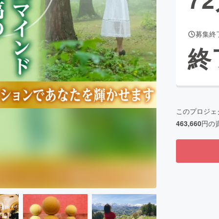
募集終
CAMPFIRE for Social Good
CAMPFIRE Creation
終
CAMPFIREふるさと納税
machi-ya
コミュニティ
このプロジェ
463,660
円の