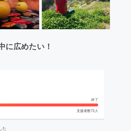
中に広めたい！
終了
支援者数
72
人
した