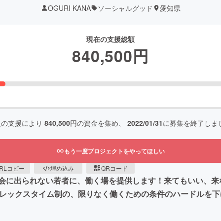
OGURI KANA
ソーシャルグッド
愛知県
現在の支援総額
840,500
円
人の支援により
840,500
円の資金を集め、
2022/01/31
に募集を終了しま
もう一度プロジェクトをやってほしい
RLコピー
埋め込み
QRコード
会に出られない若者に、働く場を提供します！来てもいい、来
フレックスタイム制の、限りなく働くための条件のハードルを