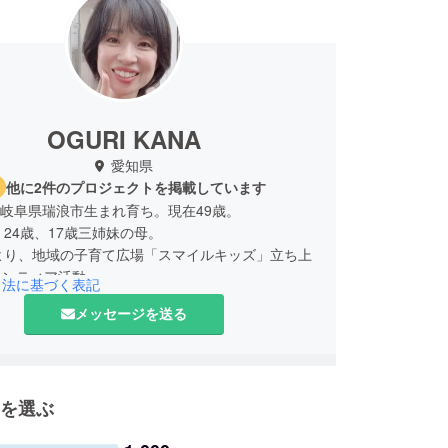
OGURI KANA
愛知県
他に2件のプロジェクトを掲載しています
3月岐阜県瑞浪市生まれ育ち。現在49歳。
、24歳、17歳三姉妹の母。
より、地域の子育て広場「スマイルキッズ」立ち上
ランティア活動。
引法に基づく表記
より、春日井市の「ファンタジークラウン」にて地
メッセージを送る
りや、児童館、デイケア施設などに訪問。飲食店勤
4月にひきこもりの若者を積極的に雇用する、ワンぽ
ープン。
を選ぶ