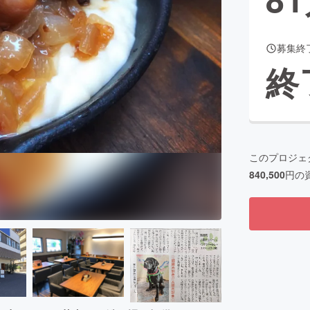
募集終
CAMPFIRE for Social Good
CAMPFIRE Creation
終
CAMPFIREふるさと納税
machi-ya
コミュニティ
このプロジェ
840,500
円の