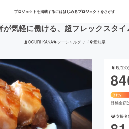
プロジェクトを掲載するには
はじめる
プロジェクトをさがす
者が気軽に働ける、超フレックスタイ
OGURI KANA
ソーシャルグッド
愛知県
注目のリターン
注目の新着プロジェクト
募集終了が近いプロジェクト
も
現在の
音楽
舞台・パフォーマンス
84
ゲーム・サービス開発
フード・飲食店
31%
書籍・雑誌出版
アニメ・漫画
目標金額は2
支援者
チャレンジ
ビューティー・ヘルスケ
81