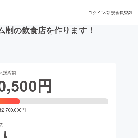
ログイン
/
新規会員登録
ム制の飲食店を作ります！
うすぐ公開されます
支援総額
プロダクト
0,500
円
ファッション
スポーツ
,700,000円
数
ア
ソーシャルグッド
人