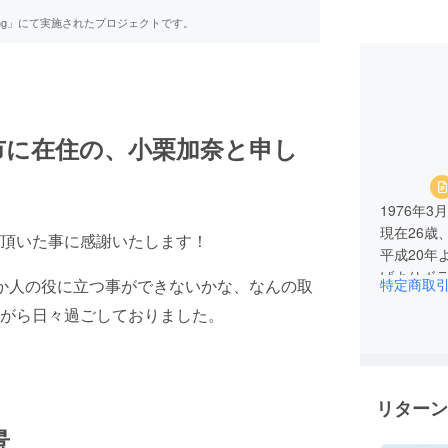
ing」にて実施されたプロジェクトです。
市に在住の、小栗加奈と申し
1976年
現在26歳
頂いた事に感謝いたします！
平成20年
げよりボ
か人の役に立つ事ができないかな、なんの取
特定商取
平成26年
がら日々過ごしておりました。
域のお祭
務12年。
2022年
てぃとオ
リターン
景