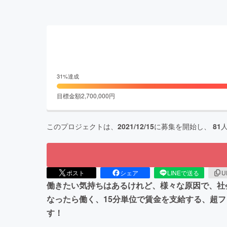
31
%達成
目標金額
2,700,000
円
このプロジェクトは、
2021/12/15
に募集を開始し、
81
ポスト
シェア
LINEで送る
U
働きたい気持ちはあるけれど、様々な原因で、社
なったら働く、15分単位で賃金を支給する、超
す！