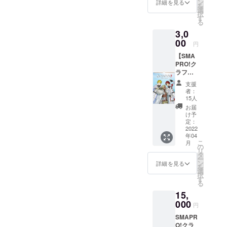
ン
像 お気持ち応援
詳細を見る
を
じてエンド
選
していただける
択
す
ユーザー様
方。よろしくお
る
願いします！
から喜びの
3,0
お声や笑顔
00
円
に直接触れ
【SMA
る機会で、
PRO!ク
ラファ
「かわい
ンプロ
支援
い！」とい
ジェク
者：
う声ととも
ト～
15人
team
に笑顔にな
お届
Summe
け予
るお客様を
r～ 壁
定：
掛けカ
2022
見たとき、
年04
レン
また触れて
こ
月
ダー】
の
リ
使って「楽
日めく
タ
ー
りタイ
ン
しい！」と
詳細を見る
を
プの壁
選
いうお声を
択
掛けカ
す
る
頂いたと
レン
15,
ダー単
き……そん
体の
000
円
なときほど
コース
SMAPR
をご用
「仕事をし
O!クラ
意しま