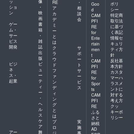
ッ
像
RE
・
です。「す
ポリ
Goo
ショ
・
ア
相
シー
d
べての人々
ン
映
カ
談
特定商
CAM
に“楽しい”を
画
デ
会
取引法
PFI
お届けした
ゲー
書
ミ
に基づ
RE
い」という
ム・
籍
ー
く表記
for
サー
・
想いで会社
と
情報セ
Ente
ビス
雑
は
名にしまし
キュリ
rtain
開発
誌
ク
サ
ティ方
た。地球上
men
出
ラ
ポ
針
t
のすべての
版
ウ
ー
反社基
CAM
人々にアー
ビジ
ビ
ド
ト
本方針
PFI
ト・デザイ
ネ
ュ
フ
サ
カスタ
RE
ス・
ー
ンを日常で
ァ
ー
マーハ
for
起業
テ
ン
ビ
楽しむ暮ら
ラスメ
Spor
ィ
デ
ス
しやD.I.Y.に
ントに
ts
ー
ィ
対する
CAM
熱中できる
・
ン
考え方
PFI
Happy Time
ヘ
グ
クッ
RE
をご提供す
ル
と
キーポ
ふる
ス
ることを
は
リシー
さと
ケ
プ
実
ミッション
納税
ア
ロ
施
とし、社員
AD
アー
舞
ジ
事