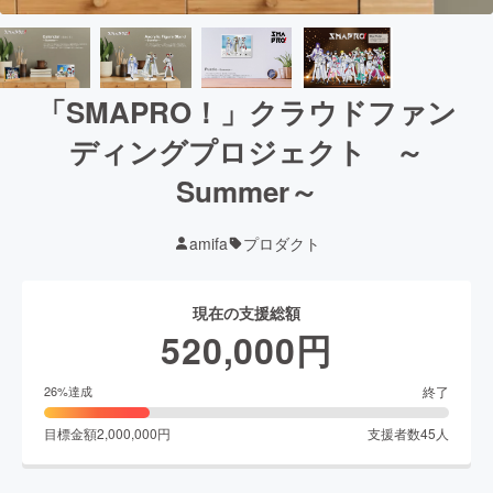
「SMAPRO！」クラウドファン
ディングプロジェクト ～
Summer～
amifa
プロダクト
現在の支援総額
520,000
円
終了
26
%達成
目標金額
2,000,000
円
支援者数
45
人