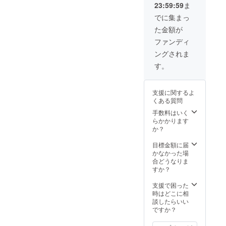
23:59:59
ま
違った
いたからだ
デザイ
でに集まっ
と考えてお
ンレイ
た金額が
アウト
ります。弊
をお楽
ファンディ
社製品群に
しみい
ングされま
は生活必需
ただけ
ると思
す。
品がありま
いま
せん。無く
す。
ては生きて
支援に関するよ
いけないも
くある質問
のは無いの
手数料はいく
らかかります
です。では
か？
なぜ買って
いただける
目標金額に届
かなかった場
のでしょう
合どうなりま
か？それは
すか？
生活必需品
支援で困った
ではなく
時はどこに相
て”心の必需
談したらいい
ですか？
品”だからだ
と考えま