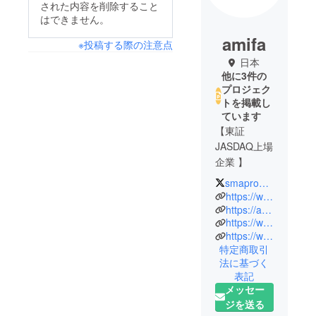
された内容を削除すること
はできません。
amifa
※投稿する際の注意点
日本
他に3件の
プロジェク
トを掲載し
ています
【東証
JASDAQ上場
企業 】
smapro_satoP
We are smile
https://www.amifa.co.jp/
producers!
https://amifa.co.jp/smpr/
https://www.amifa.co.jp/100/
https://www.instagram.com/amifa_jp/
業務用包装
特定商取引
資材製造卸
法に基づく
として1973
表記
年に創業し
メッセー
た弊社は、
ジを送る