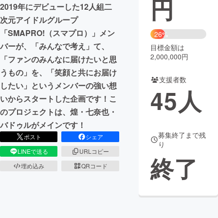
円
2019年にデビューした12人組二
まちづくり・地域活性化
次元アイドルグループ
「SMAPRO!（スマプロ）」メン
26%
バーが、「みんなで考え」て、
目標金額は
CAMPFIRE for Social Good
CAMPFIRE Creation
2,000,000円
「ファンのみんなに届けたいと思
CAMPFIREふるさと納税
machi-ya
コミュニティ
うもの」を、「笑顔と共にお届け
支援者数
したい」というメンバーの強い想
45
人
いからスタートした企画です！こ
のプロジェクトは、煌・七奈也・
バドゥルがメインです！
募集終了まで残
ポスト
シェア
り
LINEで送る
URLコピー
終了
埋め込み
QRコード