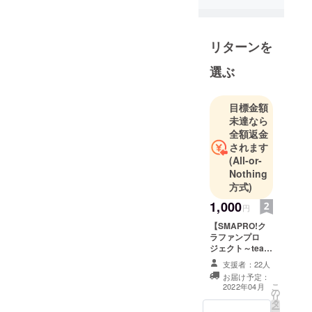
2000年以降
に最終消費
商品の売上
リターンを
比率を高め
てまいりま
選ぶ
した。現在
では主に
目標金額
ラッピン
未達なら
グ、文具、
全額返金
キッチン、
されます
フラワー、
(All-or-
インテリア
Nothing
などのライ
方式)
フスタイル
1,000
円
雑貨メー
【SMAPRO!ク
カーとして
ラファンプロ
成長してい
ジェクト～team
Summer～お気
ます。展示
支援者：22人
持ち応援コース
会、Online
お届け予定：
】 ▶︎お礼のメッ
こ
2022年04月
shop、ブロ
の
セージ・オリジ
リ
タ
ナルイメージ画
グなどを通
ー