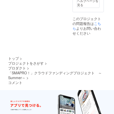
ヘルプページを
す。心暖ま
見る
り、思わず
笑顔にな
このプロジェクト
る、心の琴
の問題報告は
こち
線に触れる
ら
よりお問い合わ
製品、日々
せください
の暮らしに
彩りを加え
る製品、
アートを感
トップ
>
じる製品、
プロジェクトをさがす
>
を気軽に買
プロダクト
>
いやすい価
「SMAPRO！」クラウドファンディングプロジェクト ～
格でご提供
Summer～
>
し、「アー
コメント
トを日常で
楽しむ暮ら
しのご提
案」をする
ことこそが