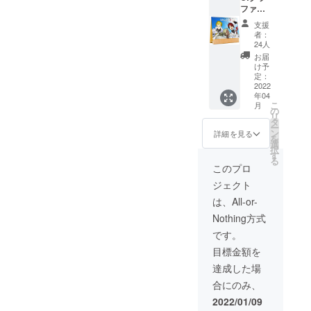
ていて良
ファン
した！
かった」と
プロ
サイズ
支援
ジェク
はB5（
実感する瞬
者：
ト～
257mm
24人
間はありま
team
×182m
お届
Summe
せん。
m ）を
け予
r 企画
予定し
定：
創業から四
アイテ
2022
ており
十数年間存
年04
ムコー
ます。
こ
月
ス～ ジ
各ペー
の
在できた理
リ
グソー
ジは企
タ
由は、「日
ー
パズル
画アイ
ン
詳細を見る
を
本中、いや
アクリ
テム
選
択
ルフィ
コース
す
世界中の
る
ギュア
の「卓
このプロ
人々が日々
限定ク
上カレ
ジェクト
リアポ
の暮らしの
ン
スター
ダー」
は、All-or-
中で笑顔に
（B3）
のイラ
Nothing方式
なっていた
クリア
ストと
ファイ
同様に
だける瞬間
です。
ル 限定
なりま
を増やした
目標金額を
スマー
すが、
い」という
トフォ
縦型と
達成した場
ン用壁
なりま
弊社のミッ
合にのみ、
紙
すの
ションを認
で、雰
2022/01/09
めていただ
囲気の