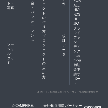
FOR
一丸となっ
ト・
台
ェ
例
ALL
てブレない
写真
・
ク
HIO
製品作りを
パ
ト
KOS
してまいり
フ
の
HI
ォ
ます。
作
JFA
ー
り
クラ
マ
方
We are smile
ウド
ン
プ
統
ファ
producers!
ス
ロ
計
ン
地球に笑顔
ソー
ジ
デ
ディ
をお届けす
シャ
ェ
ー
ング
ル
るために！
ク
タ
mac
グッ
ト
hi-ya
ド
の
補助
広
金申
め
請サ
方
ポー
ト
「QRコード」は株式会社デンソーウェーブの登録商標です。
© CAMPFIRE,
会社概
採用情
パートナー