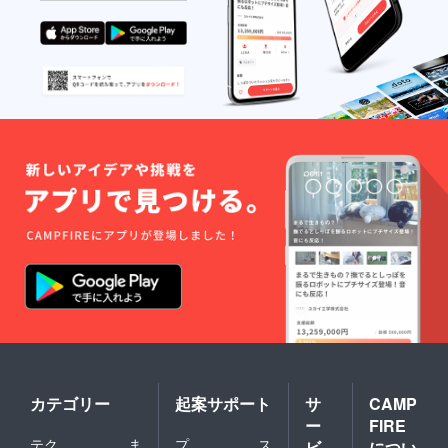
弊社の社会
的使命だと
考えており
ます。
また、お客
様自身のセ
ンスや
ちょっとし
た工夫で楽
しめるD.I.Y.
ドゥーイッ
トユアセル
フ、クラフ
トの楽しみ
をご提案し
てまいりま
す。「買っ
たら終わ
り」ではな
カテゴリー
起案サポート
サ
CAMP
く、選ぶ楽
ー
FIRE
テク
ま
プ
ス
しみ、工夫
ビ
につい