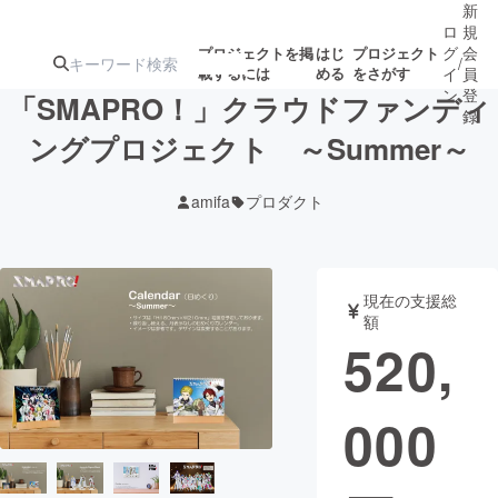
新
ロ
規
グ
会
プロジェクトを掲
はじ
プロジェクト
/
載するには
める
をさがす
イ
員
ン
登
「SMAPRO！」クラウドファンディ
録
ングプロジェクト ～Summer～
人気のプロ
注目のリ
注目の新着プロ
募集終了が近いプ
もうすぐ公開
amifa
プロダクト
ジェクト
ターン
ジェクト
ロジェクト
されます
アート・写真
音楽
現在の支援総
額
520,
テクノロジー・ガジェット
ゲーム・サ
000
映像・映画
書籍・雑誌
ビジネス・起業
チャレンジ