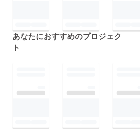
をお送
けるシ
りしま
ンプル
す！
なデザ
（※動画
インに
はファ
しまし
イル形
た！(裏
式でお
面は無
あなたにおすすめのプロジェク
送りし
地とな
ま
ります)
ト
す。）
・カ
●サイン
ラー
入り
：ホワ
チェキ
イト / ブ
1枚
ラック
クラウ
（A,Bか
ドファ
ら合計2
ンディ
種類お
ング限
選びく
定！3人
ださ
のサイ
い）
ン入り
・サ
です！
イ
ズ ：
120 〜
XXXL
・素
材
：綿