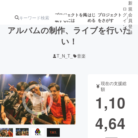
新
ロ
規
グ
会
プロジェクトを掲
はじ
プロジェクト
/
載するには
める
をさがす
イ
員
ン
登
アルバムの制作、ライブを行いた
録
い！
人気のプロ
注目のリ
注目の新着プロ
募集終了が近いプ
もうすぐ公開
T_N_T_
音楽
ジェクト
ターン
ジェクト
ロジェクト
されます
アート・写真
音楽
現在の支援総
額
1,10
テクノロジー・ガジェット
ゲーム・サ
4,64
映像・映画
書籍・雑誌
ビジネス・起業
チャレンジ