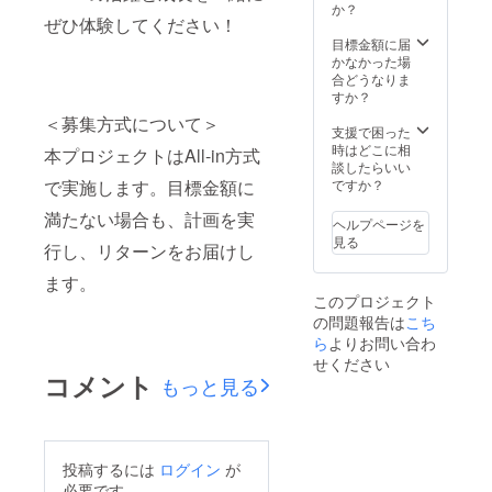
：イエ
verの8
・選
か？
プで
ル（縦
なただ
ぜひ体験してください！
ロー / ピ
曲 + ク
択表
す！ ●
約33cm
けに動
ンク
ラウド
示：タ
目標金額に届
個別の
× 横約
画で
（どち
ファン
グに記
かなかった場
メッ
85cm）
メッ
らかお
ディン
載あり
合どうなりま
セージ
・素
セージ
選びく
グ限定
●個別の
すか？
動画
材
をお送
ださ
の1曲を
メッ
感謝の
：綿
りしま
＜募集方式について＞
い）
収録予
セージ
支援で困った
気持ち
100％
す！
・サ
定！
動画
時はどこに相
を込め
本プロジェクトはAll-in方式
・洗
（※動画
イ
〈収録
感謝の
談したらいい
て、あ
濯表
はファ
ズ ：
予定
気持ち
で実施します。目標金額に
ですか？
なただ
示：タ
イル形
フェイ
曲〉
を込め
けに動
グに記
式でお
満たない場合も、計画を実
スタオ
・$10
て、あ
画で
載あり
ヘルプページを
送りし
ル（縦
Love
なただ
メッ
●個別の
見る
ま
行し、リターンをお届けし
約33cm
Parade
けに動
セージ
メッ
す。）
× 横約
Story
画で
をお送
セージ
●サイン
ます。
85cm）
・
メッ
りしま
動画
入り
このプロジェクト
・素
Decalc
セージ
す！
感謝の
チェキ
の問題報告は
こち
材
omanie
をお送
（※動画
気持ち
1枚
：綿
・
ら
よりお問い合わ
りしま
はファ
を込め
クラウ
100％
Monste
す！
イル形
せください
て、あ
ドファ
・洗
r ・
コメント
（※動画
式でお
もっと見る
なただ
ンディ
濯表
TONIG
はファ
送りし
けに動
ング限
示：タ
HT ・
イル形
ま
画で
定！3人
グに記
A Walk
式でお
す。）
メッ
のサイ
載あり
the
送りし
●サイン
セージ
ン入り
●クラウ
Date
ま
入り
投稿するには
ログイン
が
をお送
です！
ドファ
・感
す。）
チェキ
りしま
必要です。