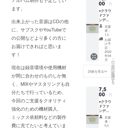
アルバム制作も予定してい
イル形
00
円
式で
ます。
●クラウ
メール
ドファ
にてお
ンディ
送りし
出来上がった音源はCDの他
ング限
ま
支援
に、サブスクやYouTubeで
定オリ
す。）
者：
ジナル
●サイン
1人
の公開などより多くの方に
グッ
入り
お届
ズ：タ
チェキ
け予
お届けできればと思いま
オル
1枚
定：
T.N.T.の
2022
クラウ
す！
年04
ロゴ
ドファ
こ
月
マーク
ンディ
の
リ
入り！
ング限
タ
現在は録音環境や使用機材
ー
ライブ
定！3人
ン
詳細を見る
を
などで
が間に合わせのものしか無
のサイ
選
択
ぜひ活
ン入り
す
る
く、MIXやマスタリングも自
用して
です！
7,5
くださ
分たちで行っているため、
い！
00
円
・カ
今回のご支援をクオリティ
●クラウ
ラー
ドファ
：イエ
強化のための機材購入、
ンディ
ロー / ピ
ング限
ンク
ミックス依頼料などの製作
支援
定オリ
（どち
者：
ジナル
費に充てたいと考えていま
らかお
0人