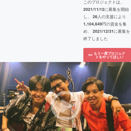
このプロジェクトは、
2021/11/12
に募集を開始
し、
26
人の支援により
1,104,649
円の資金を集
め、
2021/12/31
に募集を
終了しました
もう一度プロジェク
トをやってほしい