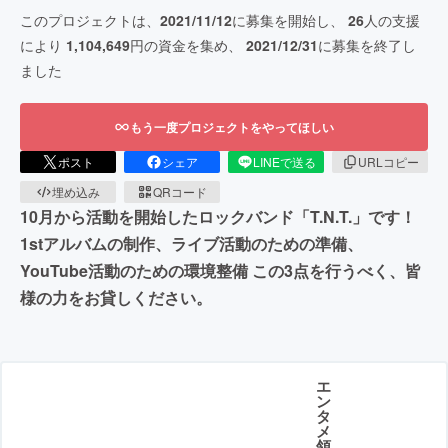
このプロジェクトは、
2021/11/12
に募集を開始し、
26
人の支援
により
1,104,649
円の資金を集め、
2021/12/31
に募集を終了し
ました
もう一度プロジェクトをやってほしい
ポスト
シェア
LINEで送る
URLコピー
埋め込み
QRコード
10月から活動を開始したロックバンド「T.N.T.」です！
1stアルバムの制作、ライブ活動のための準備、
YouTube活動のための環境整備 この3点を行うべく、皆
様の力をお貸しください。
エ
ン
タ
メ
領