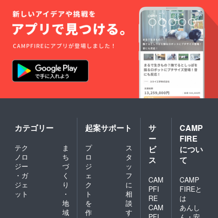
ロー / ピ
ンク
（どち
らかお
選びく
ださ
い）
・サ
イ
ズ ：
フェイ
スタオ
ル（縦
約33cm
× 横約
85cm）
カテゴリー
起案サポート
サ
CAMP
・素
材
ー
FIRE
：綿
テク
ま
プ
ス
ビ
につい
100％
ノロ
ち
ロ
タ
・洗
ス
て
ジー
づ
ジ
ッ
濯表
示：タ
・ガ
く
ェ
フ
CAM
CAMP
グに記
ジェ
り
ク
に
PFI
FIREと
載あり
ット
・
ト
相
●クラウ
RE
は
地
を
談
ドファ
CAM
あんし
域
作
す
ンディ
PFI
ん・安