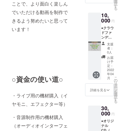
ルなデ
はファ
選
て、あ
ことで、より面白く楽しん
択
ザイン
イル形
す
なただ
る
にしま
式でお
けに動
でいただける動画を制作で
10,
した！
送りし
画で
(裏面は
000
ま
きるよう努めたいと思って
メッ
円
無地と
す。）
セージ
●クラウ
います！
なりま
●サイン
をお送
ドファ
す) ・
入り
りしま
ンディ
カ
チェキ
す！
ング限
ラー
1枚
（※動画
支援
定オリ
：ホワ
クラウ
はファ
者：
ジナル
イト / ブ
ドファ
0人
イル形
グッ
ラック
ンディ
式でお
お届
ズ：T
（どち
ング限
け予
送りし
シャツB
らかお
定：
定！3人
ま
日常
2022
選びく
のサイ
す。）
年04
でも着
ださ
ン入り
●サイン
○資金の使い道○
こ
月
ていた
い）
の
です！
入り
リ
だける
・サ
タ
チェキ
ー
シンプ
イ
ン
詳細を見る
1枚
を
ルなデ
ズ ：
選
・ライブ用の機材購入（イ
クラウ
択
ザイン
120 〜
す
ドファ
る
にしま
ヤモニ、エフェクター等）
XXXL
ンディ
30,
した！
・素
ング限
(裏面は
000
材
定！3人
円
・音源制作用の機材購入
無地と
：綿
のサイ
●オリジ
なりま
100％
ン入り
（オーディオインターフェ
ナル
す) ・
・選
です！
CD（通
カ