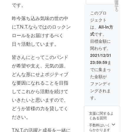
を
レッチ
様子を
シンプ
選
イ
グッ
ださ
です。
択
とウイ
動画で
ルなデ
す
ズ ：
ズ：タ
い）
る
スキー
お届け
ザイン
120 〜
このプロ
オル
・サ
・春
しま
にしま
XXXL
昨今落ち込み気味の世の中
T.N.T.の
イ
ジェクト
と夏と
す！
した！
・素
ロゴ
ズ ：
秋と冬
※リクエ
(裏面は
にT.N.T.ならではのロックン
材
は、
All-In方
マーク
フェイ
と ●ク
スト専
無地と
：綿
入り！
スタオ
式
です。
ロールをお届けするべく
ラウド
用
なりま
100％
ライブ
ル（縦
ファン
フォー
す) ・
・選
目標金額に
などで
約33cm
日々活動しています。
ディン
ムの
カ
択表
ぜひ活
× 横約
関わらず、
グ限定
URLを
ラー
示：タ
用して
85cm）
オリジ
お送り
：ホワ
グに記
2021/12/31
くださ
・素
皆さんにとってこのバンド
ナル
しま
イト / ブ
載あり
い！
材
23:59:59
ま
グッ
す。 ●
ラック
●クラウ
・カ
が希望や支え、元気の源、
：綿
ズ：タ
オリジ
（どち
ドファ
でに集まっ
ラー
100％
オル
ナル
らかお
どんな形にせよポジティブ
ンディ
：イエ
・洗
た金額が
T.N.T.の
CD（C
選びく
ング限
ロー / ピ
濯表
ロゴ
AMPFI
な要因になれることを目指
ださ
定オリ
ファンディ
ンク
示：タ
マーク
RE 限定
い）
ジナル
（どち
グに記
ングされま
してこれから活動を続けて
入り！
ver）
・サ
グッ
らかお
載あり
ライブ
支援
イ
ズ：マ
す。
選びく
●個別の
いきたいと思いますので、
などで
をもと
ズ ：
グカッ
ださ
メッ
ぜひ活
に制作
120 〜
プ
い）
どうか皆様の力を貸してく
セージ
用して
予定の
XXXL
T.N.T.の
・サ
動画
支援に関するよ
くださ
オリジ
・素
ロゴ
ださい。
イ
感謝の
くある質問
い！
ナルCD
材
マーク
ズ ：
気持ち
・カ
です！
：綿
手数料はいく
入りマ
フェイ
を込め
ラー
通常
T.N.T.の活躍と成長を一緒に
100％
らかかります
グカッ
スタオ
て、あ