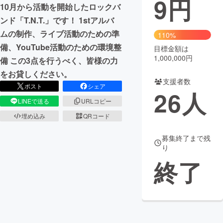
9
円
10月から活動を開始したロックバ
まちづくり・地域活性化
ンド「T.N.T.」です！ 1stアルバ
ムの制作、ライブ活動のための準
110%
備、YouTube活動のための環境整
目標金額は
CAMPFIRE for Social Good
CAMPFIRE Creation
1,000,000円
備 この3点を行うべく、皆様の力
CAMPFIREふるさと納税
machi-ya
コミュニティ
をお貸しください。
支援者数
ポスト
シェア
26
人
LINEで送る
URLコピー
埋め込み
QRコード
募集終了まで残
り
終了