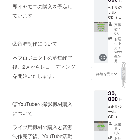
Story
と夏と
した！
のサイ
即イヤモニの購入を予定し
●オリジ
・
秋と冬
(裏面は
ン入り
ナル
Decalc
と ●ク
無地と
ています。
です！
CD（通
omanie
ラウド
なりま
常ver）
・
ファン
す) ・
支援
支援
Monste
ディン
カ
者：
をもと
r ・
グ限定
0人
ラー
に制作
TONIG
オリジ
：ホワ
お届
予定の
②音源制作について
HT ・
ナル
け予
イト / ブ
オリジ
A Walk
定：
グッ
ラック
ナルCD
2022
the
ズ：T
（どち
年04
本プロジェクトの募集終了
です！8
Date
シャツB
らかお
こ
月
曲収録
・感
の
日常
選びく
リ
後、2月からレコーディング
予定！
動的初
タ
でも着
ださ
ー
〈収
期衝動
ン
ていた
詳細を見る
い）
を開始いたします。
を
録予定
・グ
選
だける
・サ
択
曲〉
レッチ
す
シンプ
イ
る
・$10
とウイ
ルなデ
ズ ：
30,
Love
スキー
ザイン
120 〜
Parade
000
・春
にしま
XXXL
円
Story
と夏と
③YouTubeの撮影機材購入
した！
・素
●オリジ
・
秋と冬
(裏面は
材
ナル
について
Decalc
と ●ク
無地と
：綿
CD（通
omanie
ラウド
なりま
100％
常ver）
・
ファン
す) ・
・選
支援
ライブ用機材の購入と音源
支援
Monste
ディン
カ
者：
択表
をもと
r ・
グ限定
2人
ラー
示：タ
制作完了後、YouTube活動
に制作
TONIG
オリジ
：ホワ
お届
グに記