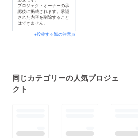
ンディ
動的初
●サイン
1枚
す！
プロジェクトオーナーの承
ング限
期衝動
入り
クラウ
（※動画
認後に掲載されます。承認
定オリ
・グ
チェキ
ドファ
はファ
ジナル
レッチ
された内容を削除すること
1枚
ンディ
イル形
グッ
とウイ
クラウ
はできません。
ング限
式でお
ズ：マ
スキー
ドファ
定！3人
送りし
グカッ
・春
ンディ
のサイ
ま
※投稿する際の注意点
プ
と夏と
ング限
ン入り
す。）
T.N.T.の
秋と冬
定！3人
です！
●サイン
ロゴ
と ・
のサイ
入り
マーク
プラ
ン入り
チェキ
入りマ
ネット
です！
1枚
グカッ
（CAM
クラウ
プで
PFIRE
ドファ
す！ ●
限定）
ンディ
同じカテゴリーの人気プロジェ
個別の
●クラウ
ング限
メッ
ドファ
定！3人
セージ
ンディ
クト
のサイ
動画
ング限
ン入り
感謝の
定オリ
です！
気持ち
ジナル
を込め
グッ
て、あ
ズ：T
なただ
シャツ
けに動
× 2枚
画で
日常で
メッ
も着て
セージ
いただ