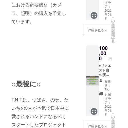
予定の
HT ・
ナル
け予
イト / ブ
載あり
における必要機材（カメ
オリジ
A Walk
定：
グッ
ラック
●クラウ
ナルCD
2022
the
ズ：T
ラ、照明）の購入を予定し
（どち
ドファ
年04
です！8
Date
シャツA
らかお
ンディ
こ
月
曲収録
・感
ています。
の
日常
選びく
ング限
リ
予定！
動的初
タ
でも着
ださ
定オリ
ー
〈収
期衝動
ン
ていた
詳細を見る
い）
ジナル
を
録予定
・グ
選
だける
・サ
グッ
択
曲〉
レッチ
す
シンプ
イ
ズ：タ
る
・$10
とウイ
ルなデ
ズ ：
オル
100
Love
スキー
ザイン
120 〜
T.N.T.の
Parade
,00
・春
にしま
XXXL
ロゴ
Story
と夏と
0
した！
・素
マーク
円
・
秋と冬
(裏面は
材
入り！
Decalc
●リクエ
と ●ク
無地と
：綿
ライブ
omanie
スト曲
ラウド
なりま
100％
などで
・
の演奏
ファン
す) ・
・選
ぜひ活
Monste
動画
ディン
カ
択表
○最後に○
用して
支援
r ・
あなた
グ限定
ラー
示：タ
者：
くださ
TONIG
のリク
オリジ
：ホワ
7人
グに記
い！
HT ・
エスト
ナル
イト / ブ
載あり
お届
・カ
A Walk
にお応
グッ
ラック
け予
T.N.T.は、つばさ、のせ、た
●ク
ラー
the
えして3
ズ：T
定：
（どち
ラウド
：イエ
Date
人が実
2022
いちの3人が本気で日本中に
シャツB
らかお
ファン
ロー / ピ
年04
・感
際にそ
日常
選びく
ディン
ンク
こ
月
愛されるバンドになるべく
動的初
の曲を
でも着
の
ださ
グ限定
（どち
リ
期衝動
演奏し
ていた
タ
い）
オリジ
らかお
ー
スタートしたプロジェクト
・グ
ている
だける
ン
・サ
詳細を見る
ナル
選びく