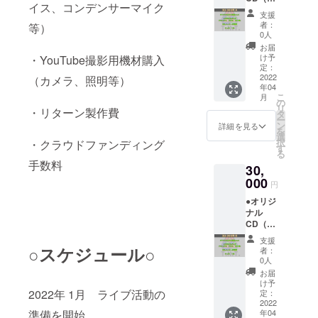
択表
イス、コンデンサーマイク
常ver）
ラー
示：タ
支援
支援
：ホワ
グに記
者：
等）
をもと
イト / ブ
載あり
0人
に制作
ラック
●個別の
お届
予定の
（どち
メッ
け予
・YouTube撮影用機材購入
オリジ
らかお
定：
セージ
ナルCD
2022
（カメラ、照明等）
選びく
動画
年04
です！8
ださ
感謝の
こ
月
曲収録
い）
の
気持ち
リ
・リターン製作費
予定！
・サ
タ
を込め
ー
〈収
イ
ン
て、あ
詳細を見る
を
録予定
ズ ：
選
なただ
択
・クラウドファンディング
曲〉
120 〜
す
けに動
る
・$10
XXXL
画で
手数料
30,
Love
・素
メッ
Parade
000
材
セージ
円
Story
：綿
をお送
●オリジ
・
100％
りしま
ナル
Decalc
・選
す！
CD（通
omanie
択表
（※動画
常ver）
・
示：タ
はファ
支援
支援
Monste
○スケジュール○
グに記
イル形
者：
をもと
r ・
載あり
0人
式でお
に制作
TONIG
●個
送りし
お届
予定の
HT ・
別の
け予
ま
オリジ
2022年 1月 ライブ活動の
A Walk
定：
メッ
す。）
ナルCD
2022
the
セージ
●サイン
準備を開始
年04
です！8
Date
動画