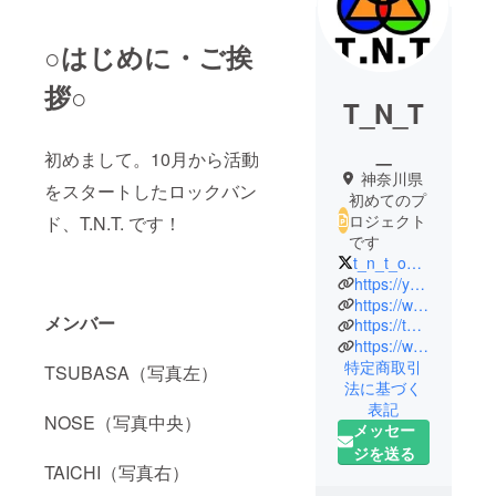
○はじめに・ご挨
拶○
T_N_T
_
初めまして。10月から活動
神奈川県
をスタートしたロックバン
初めてのプ
ロジェクト
ド、T.N.T. です！
です
t_n_t_official
https://youtube.com/channel/UCQRilmIhp3zD6r9eesGGvNg
https://www.instagram.com/t.n.t._official/
メンバー
https://twitter.com/t_n_t_official
https://www.tiktok.com/@t_n_t_official
特定商取引
TSUBASA（写真左）
法に基づく
表記
NOSE（写真中央）
メッセー
ジを送る
TAICHI（写真右）