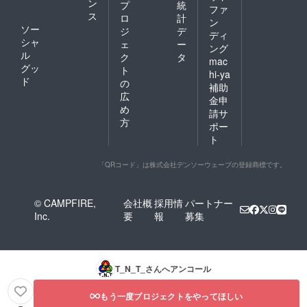
ン
プ
統
ファ
ス
ロ
計
ン
ソー
ジ
デ
ディ
シャ
ェ
ー
ング
ル
ク
タ
mac
グッ
ト
hi-ya
ド
の
補助
広
金申
め
請サ
方
ポー
ト
「QRコード」は株式会社デンソーウェーブの登録商標です。
© CAMPFIRE,
会社概
採用情
パートナー
Inc.
要
報
募集
T_N_T_
さんへアンコール
もう一度プロジェクトをやってほしい