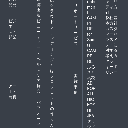
キュリ
rtain
りしま
開発
誌
ク
サ
す！
ティ方
men
出
ラ
ポ
（※動画
針
t
版
はファ
ウ
ー
反社基
CAM
イル形
ビジ
ビ
ド
ト
本方針
PFI
式でお
ネ
ュ
フ
サ
カスタ
RE
送りし
ス・
ー
ァ
ー
マーハ
ま
for
起業
テ
ン
ビ
す。）
ラスメ
Spor
ィ
●サイン
デ
ス
ントに
ts
入り
ー
ィ
対する
CAM
チェキ
・
ン
考え方
PFI
1枚
ヘ
グ
クッ
RE
クラウ
ル
と
ドファ
キーポ
ふる
ス
は
ンディ
リシー
さと
ケ
ング限
プ
実
納税
定！3人
ア
ロ
施
AD
のサイ
アー
舞
ジ
事
FOR
ン入り
ト・
台
ェ
例
です！
ALL
写真
・
ク
HIO
パ
ト
KOS
フ
の
HI
ォ
作
JFA
ー
り
クラ
マ
方
ウド