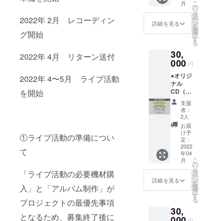
入り
こ
月
曲収録
・感
の
感謝の
チェキ
リ
予定！
動的初
タ
気持ち
1枚
2022年 2月 レコーディン
ー
〈収
期衝動
ン
を込め
詳細を見る
クラウ
を
録予定
・グ
選
て、あ
ドファ
グ開始
択
曲〉
レッチ
す
なただ
ンディ
る
・$10
とウイ
けに動
ング限
30,
Love
スキー
画で
2022年 4月 リターン送付
定！3人
Parade
000
・春
メッ
のサイ
円
Story
と夏と
セージ
ン入り
●オリジ
・
2022年 4〜5月 ライブ活動
秋と冬
をお送
です！
ナル
Decalc
と ●ク
りしま
CD（通
を開始
omanie
ラウド
す！
常ver）
・
ファン
（※動画
支援
支援
Monste
ディン
はファ
者：
をもと
r ・
グ限定
2人
イル形
に制作
TONIG
オリジ
式でお
お届
予定の
HT ・
ナル
け予
送りし
①ライブ活動の準備につい
オリジ
A Walk
定：
グッ
ま
ナルCD
2022
the
ズ：T
す。）
て
年04
です！8
Date
シャツA
●サイン
こ
月
曲収録
・感
の
日常
入り
リ
予定！
動的初
タ
でも着
「ライブ活動の必要機材購
チェキ
ー
〈収
期衝動
ン
ていた
詳細を見る
1枚
を
録予定
入」と「アルバム制作」が
・グ
選
だける
クラウ
択
曲〉
レッチ
す
シンプ
ドファ
る
プロジェクトの最優先事項
・$10
とウイ
ルなデ
ンディ
30,
Love
スキー
ザイン
ング限
となるため、募集終了後に
Parade
000
・春
にしま
定！3人
円