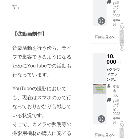
グッ
選びく
お届
す。
ズ：マ
ださ
け予
グカッ
い）
定：
プ
2022
・サ
年04
T.N.T.の
イ
こ
月
ロゴ
ズ ：
の
リ
マーク
フェイ
タ
【③動画制作】
ー
入りマ
スタオ
ン
詳細を見る
を
グカッ
ル（縦
選
択
プで
約33cm
す
音楽活動を行う傍ら、ライ
る
す！ ●
× 横約
10,
個別の
ブで集客できるようになる
85cm）
メッ
000
・素
円
ためにYouTubeでの活動も
セージ
材
●クラウ
動画
：綿
行なっています。
ドファ
感謝の
100％
ンディ
気持ち
・洗
ング限
を込め
濯表
支援
YouTubeの撮影において
定オリ
て、あ
示：タ
者：
ジナル
なただ
グに記
0人
も、現在はスマホのみで行
グッ
けに動
載あり
お届
ズ：T
画で
●個別の
け予
なっておりかなり苦戦して
シャツA
メッ
定：
メッ
日常
2022
いる状況です。
セージ
セージ
年04
でも着
をお送
動画
こ
月
そこで、カメラや照明等の
ていた
りしま
の
感謝の
リ
だける
す！
タ
気持ち
ー
撮影用機材の購入に充てる
シンプ
（※動画
ン
を込め
詳細を見る
を