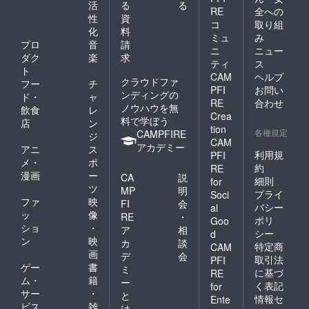
ング限
活
る
る
RE
全への
定オリ
性
資
コ
取り組
ジナル
化
料
ミュ
み
グッ
プロ
音
請
ズ：マ
ニ
ニュー
ダク
楽
求
グカッ
ティ
ス
ト
プ
CAM
ヘルプ
クラウドファ
T.N.T.の
フー
チ
PFI
お問い
ロゴ
ンディングの
ド・
ャ
RE
合わせ
マーク
ノウハウを無
飲食
レ
入りマ
Crea
料で学ぼう
店
ン
グカッ
tion
各種規定
CAMPFIRE
ジ
プで
CAM
アカデミー
す！ ●
アニ
ス
利用規
PFI
個別の
メ・
ポ
約
RE
メッ
漫画
ー
CA
説
細則
セージ
for
ツ
MP
明
動画
プライ
Soci
ファ
映
感謝の
FI
会
バシー
al
気持ち
ッ
像
RE
・
ポリ
Goo
を込め
ショ
・
ア
相
シー
d
て、あ
ン
映
カ
談
特定商
CAM
なただ
画
デ
会
けに動
取引法
PFI
ゲー
書
ミ
画で
に基づ
RE
ム・
籍
メッ
ー
く表記
for
セージ
サー
・
と
情報セ
Ente
をお送
ビス
雑
は