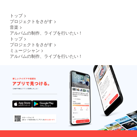
100％
・選
択表
トップ
>
示：タ
プロジェクトをさがす
>
グに記
載あり
音楽
>
●クラウ
アルバムの制作、ライブを行いたい！
ドファ
トップ
>
ンディ
プロジェクトをさがす
>
ング限
ミュージシャン
>
定オリ
ジナル
アルバムの制作、ライブを行いたい！
グッ
ズ：タ
オル
T.N.T.の
ロゴ
マーク
入り！
ライブ
などで
ぜひ活
用して
くださ
い！
・カ
ラー
：イエ