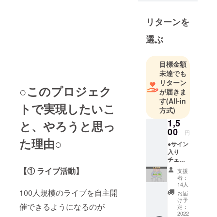
リターンを
選ぶ
目標金額
未達でも
リターン
○このプロジェク
が届きま
す
(All-in
トで実現したいこ
方式)
1,5
と、やろうと思っ
00
円
た理由○
●サイン
入り
チェキ
1枚
【① ライブ活動】
支援
クラウ
者：
ドファ
14人
ンディ
100人規模のライブを自主開
お届
ング限
け予
催できるようになるのが
定！3人
定：
のサイ
2022