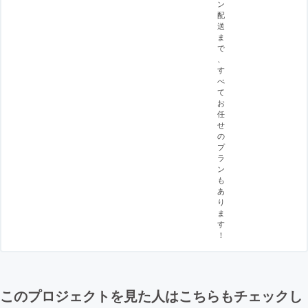
ン
配
送
ま
で
、
す
べ
て
お
任
せ
の
プ
ラ
ン
も
あ
り
ま
す
！
このプロジェクトを見た人はこちらもチェックし