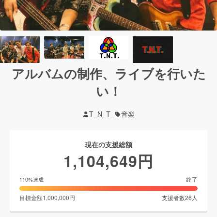
アルバムの制作、ライブを行いた
い！
T_N_T_
音楽
現在の支援総額
1,104,649
円
終了
110
%達成
目標金額
1,000,000
円
支援者数
26
人