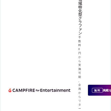
域
特
化
型
ク
ラ
フ
ァ
ン
手
数
料
0
円
か
ら
実
施
可
能
。
企
画
掲載
無料
か
ら
リ
タ
ー