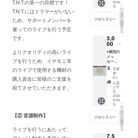
T.N.T.の第一の目標です！
年04
ン入り
こ
月
です！
の
T.N.T.にはドラマーがいない
リ
タ
ー
ン
詳細を見る
ため、サポートメンバーを
を
選
択
雇ってのライブを行う予定
す
る
3,0
です。
00
円
よりクオリティの高いライ
●個別の
メッ
ブを行うため、イヤモニ等
セージ
動画
支援
のライブで使用する機材の
感謝の
者：
気持ち
6人
購入資金に皆様のご支援を
を込め
お届
て、あ
宛てさせていただきます。
け予
なただ
定：
けに動
2022
年04
画で
こ
月
メッ
の
リ
セージ
タ
ー
【② 音源制作】
をお送
ン
詳細を見る
を
りしま
選
択
す！
す
ライブを行うにあたって、
る
（※動画
7,5
はファ