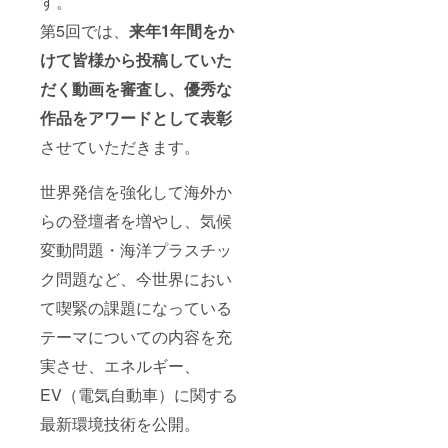
す。
ただき
onl.tw/i
取り組
ます。
yUH4c
まれて
第5回では、
来年1年間をか
また、
B ※申し
いる企
世界環
込み時
業に対
けて皆様から投稿していた
境サ
の注意
して送
ミット
点※ プ
られる
だく動画を審査し、優秀な
実行委
ロジェ
賞）の
員会で
クトに
審査対
作品をアワードとして表彰
審査を
関し
象とな
させていただきます。
行い、
て、
りま
上記に
ネット
す。 ・
該当さ
ワーク
第５回
世界発信を強化して海外か
れる恐
ビジネ
世界環
れや問
ス関係
境サ
らの登壇者を増やし、気候
題があ
者、宗
ミット
ると判
教法
にて、
変動問題・海洋プラスチッ
断され
人、反
メイン
た企業
社会勢
スピー
ク問題など、今世界におい
に関し
力又は
カーと
て喫緊の課題になっている
てもお
反社会
同様の
断りさ
的勢力
特別講
テーマについての内容を充
せてい
と密接
演枠を
ただく
な関係
ご用意
実させ、エネルギー、
場合が
を有す
させて
ござい
る方は
いただ
EV（電気自動車）に関する
ますの
申し込
きま
で、予
みをお
す。
最新環境技術を公開。
めご了
断りさ
世界環