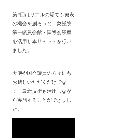
す。 世
ミット
も可能
力又は
界環境
が行う
です。
反社会
サミッ
イベン
・世界
的勢力
第2回はリアルの場でも発表
トin
トへの
環境サ
と密接
SDGs
協賛と
ミット
な関係
の機会を創ろうと、衆議院
Virtual
して掲
の各種
を有す
City 公
載・特
SNSで
第一議員会館・国際会議室
る方は
式HP
別登壇
告知・
申し込
https://
枠を設
拡散致
を活用し本サミットを行い
みをお
www.w
けて、
しま
断りさ
ました。
orldenv
PRをし
す。
せてい
ironme
てもら
（年間
ただき
ntsum
う等）
3回 ま
ます。
mit.co
をさせ
でHP掲
また、
m/ 世界
ていた
載動画
世界環
大使や国会議員の方々にも
環境サ
だき、
を更新
境サ
ミット
世界環
可能）
ミット
お越しいただくだけでな
in
境サ
期
実行委
SDGs
ミット
間：
く、最新技術も活用しなが
員会で
Virtual
のHPや
2022年
審査を
ら実施することができまし
City 公
SNSで
2月〜
行い、
式
拡散を
2023年
上記に
た。
YouTub
重点的
1月
該当さ
e
に行い
また、
れる恐
https://
ます。
世界環
れや問
www.yo
☆掲載
境サ
題があ
utube.c
してい
ミット
ると判
om/cha
ただい
HPに協
断され