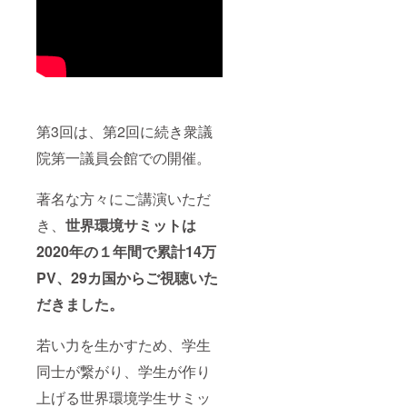
nnel/UC
た動画
賛者様
た企業
sps7Yk
は第5回
として
に関し
EVVf72
世界環
掲載さ
てもお
tjgV5OY
境サ
せてい
断りさ
gfQ 世
ミット
ただき
せてい
界環境
で年間
ます。
ただく
サミッ
アワー
期
場合が
ト in
ド（優
間：無
ござい
SDGs
秀な
期限 ・
ますの
第3回は、第2回に続き衆議
Virtual
SDGsに
HPに動
で、予
City 公
取り組
画掲載
めご了
院第一議員会館での開催。
式
まれて
後、動
承をお
Twitter
いる企
画拡散
願い致
https://t
業に対
のため
しま
著名な方々にご講演いただ
witter.c
して送
の特別
す。
om/virt
られる
な対応
き、
世界環境サミットは
ualsdgs
賞）の
（世界
2020年の１年間で累計14万
city 世
審査対
環境サ
界環境
象とな
ミット
PV、29カ国からご視聴いた
サミッ
りま
が行う
ト in
す。 世
イベン
だきました。
SDGs
界環境
トへの
Virtual
サミッ
協賛と
City 公
トin
して掲
若い力を生かすため、学生
式Face
SDGs
載・特
Book
Virtual
別登壇
同士が繋がり、学生が作り
https://
City 公
枠を設
onl.tw/i
式HP
けて、
上げる世界環境学生サミッ