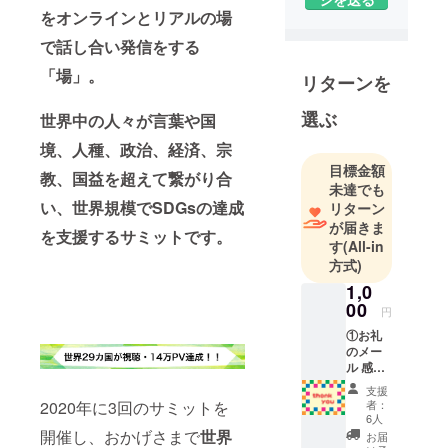
をオンラインとリアルの場
で話し合い発信をする
「場」。
リターンを
選ぶ
世界中の人々が言葉や国
境、人種、政治、経済、宗
目標金額
教、国益を超えて繋がり合
未達でも
い、世界規模でSDGsの達成
リターン
が届きま
を支援するサミットです。
す
(All-in
方式)
1,0
00
円
①お礼
のメー
ル 感謝
のメッ
支援
セージ
者：
2020年に3回のサミットを
をお送
6人
りさせ
開催し、おかげさまで
世界
お届
ていた