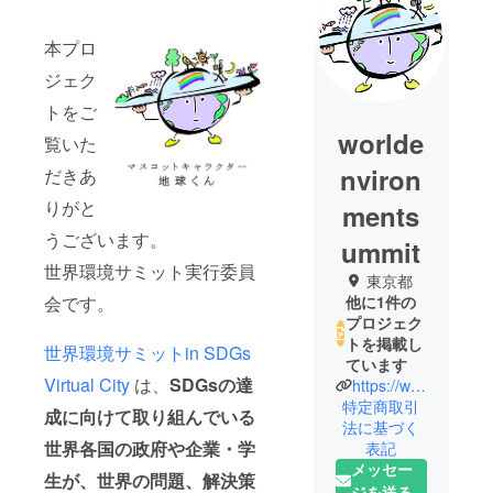
本プロ
ジェク
トをご
worlde
覧いた
nviron
だきあ
りがと
ments
うございます。
ummit
世界環境サミット実行委員
東京都
会です。
他に1件の
プロジェク
トを掲載し
世界環境サミットin SDGs
ています
Virtual City
は、
SDGsの達
https://www.worldenvironmentsummit.com/
特定商取引
成に向けて取り組んでいる
法に基づく
世界各国の政府や企業・学
表記
メッセー
生が、世界の問題、解決策
ジを送る