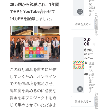
け予
だきま
29カ国から視聴され、1年間
定：
す。
2022
でHPとYouTube合わせて
年01
こ
月
の
14万PVを記録
しました。
リ
タ
ー
ン
詳細を見る
を
選
択
す
る
3,0
00
円
①お礼
のメー
ルと②
活動報
支援
告 感謝
者：
この取り組みを世界に発信
のメッ
1人
セージ
お届
していくため、オンライン
と活動
け予
報告を
定：
での配信環境を充足させ、
メール
2022
年01
にてお
認知度を高めるのに必要な
こ
月
送りさ
の
リ
せてい
資金を本プロジェクトを通
タ
ー
ただき
ン
詳細を見る
を
じて集めさせていただきま
ます。
選
択