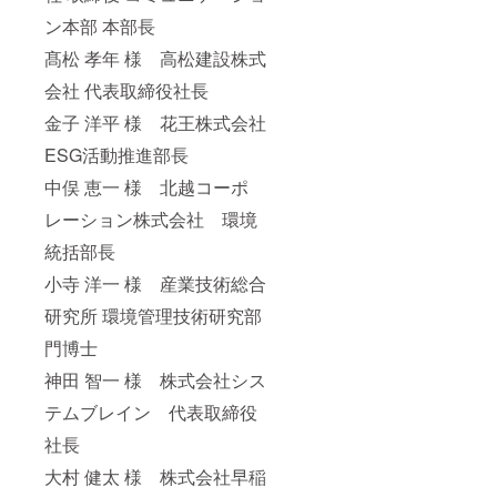
ン本部 本部長
髙松 孝年 様 高松建設株式
会社 代表取締役社長
金子 洋平 様 花王株式会社
ESG活動推進部長
中俣 恵一 様 北越コーポ
レーション株式会社 環境
統括部長
小寺 洋一 様 産業技術総合
研究所 環境管理技術研究部
門博士
神田 智一 様 株式会社シス
テムブレイン 代表取締役
社長
大村 健太 様 株式会社早稲