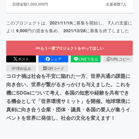
目標金額
1,000,000
円
支援者数
7
人
このプロジェクトは、
2021/11/19
に募集を開始し、
7
人の支援に
より
9,000
円の資金を集め、
2021/12/28
に募集を終了しました
もう一度プロジェクトをやってほしい
ポスト
シェア
LINEで送る
URLコピー
埋め込み
QRコード
コロナ禍は社会を不安に陥れた一方、世界共通の課題に
向き合い、世界が繋がるきっかけも与えました。これを
機にSDGsについて考え、各国の知恵や経験を共有でき
る機会として「世界環境サミット」を開催。地球環境に
真剣に向き合う企業・団体・議員・各国の要人が集うイ
ベントを世界に発信し、社会の文化を変えます！