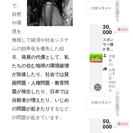
リ
ライン
動画を
タ
で、
ー
企業枠
お送り
ン
詳細を見る
を
として
させて
選
自然
択
動画(上
いただ
す
る
限30分
きま
や環
30,
間)を掲
す。
残り50
境を
載する
000
円
ことが
無視して経済や社会システ
スポン
可能で
サー様
す。
ムの効率化を優先した結
A 世界
※動画は
環境サ
ご自身
支援
果、
発展の代償として、私
ミット
でご用
者：
のHPに
意して
0人
たちの住む地球の環境破壊
協賛者
いただ
お届
様とし
きま
が加速したり、社会では貧
け予
てお名
す。 ・
定：
困問題・人権問題・教育問
前・御
2022
世界環
年01
社名を
境サ
こ
月
題が発生したり、日本では
掲載さ
ミット
の
リ
せてい
の各種
タ
自殺者が増えたり、いじめ
ー
ただき
SNSで
ン
詳細を見る
を
ます。
告知・
選
の問題が起きたり
するなど
択
期間：
拡散致
す
る
2022年
しま
の問題が起きています。
50,
1月〜
す。
残り30
2022年
000
（年間
円
6月（半
3回 ま