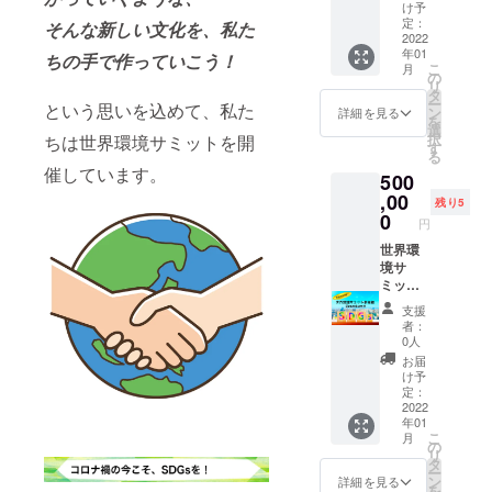
いただ
界環境
www.w
境サ
け予
いた企
サミッ
orldenv
定：
ミット
そんな新しい文化を、私た
業・個
トのオ
2022
ironme
で年間
年01
人のお
ンライ
ntsum
ちの手で作っていこう！
アワー
こ
月
名前を
ン企業
mit.co
の
ド（優
リ
開会式
枠とし
m/ ※ア
タ
秀な
ー
という思いを込めて、私た
で読み
て動画
カウン
ン
SDGsに
詳細を見る
を
上げさ
(上限30
ト名と
選
取り組
択
ちは世界環境サミットを開
せてい
分間)を
異なる
す
まれて
る
ただき
掲載す
記載を
いる企
催しています。
500
ます。
ること
ご希望
業に対
世界環
が可能
,00
の方
して送
残り5
境サ
です。
は、備
0
られる
円
ミット
※動画は
考欄に
賞）の
in
ご自身
世界環
掲載ご
審査対
SDGs
でご用
境サ
希望の
象とな
Virtual
意して
ミット
お名
りま
City 公
いただ
参加権
前・御
す。 世
支援
式HP
きま
利
社名を
界環境
者：
https://
す。 ・
Premiu
お書き
サミッ
0人
www.w
世界環
m + 動
くださ
トin
お届
orldenv
境サ
画作成
い。
SDGs
け予
ironme
ミット
・世界
定：
Virtual
ntsum
の各種
環境サ
2022
City 公
年01
mit.co
SNSで
ミット
式HP
こ
月
m/ ※ア
告知・
のオン
の
https://
リ
カウン
拡散致
ライン
タ
www.w
ー
ト名と
しま
企業枠
ン
orldenv
詳細を見る
を