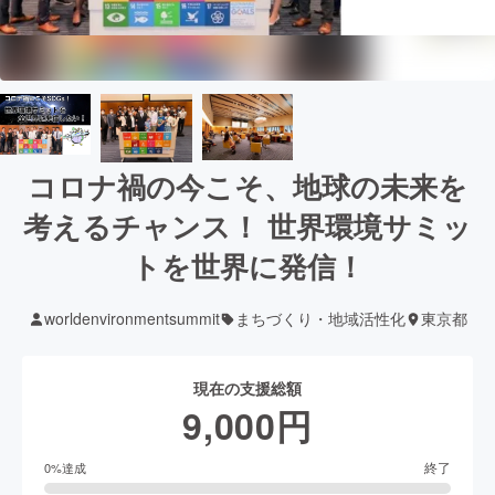
コロナ禍の今こそ、地球の未来を
考えるチャンス！ 世界環境サミッ
トを世界に発信！
worldenvironmentsummit
まちづくり・地域活性化
東京都
現在の支援総額
9,000
円
終了
0
%達成