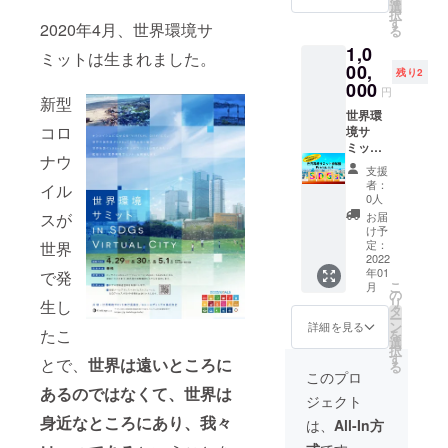
異なる
す。
として
選
ironme
択
記載を
（年間
動画(上
す
ntsum
2020年4月、世界環境サ
る
ご希望
3回 ま
限30分
mit.co
1,0
の方
でHP掲
間)を掲
m/ 世界
ミットは生まれました。
は、備
載動画
載する
00,
環境サ
残り2
考欄に
を更新
ことが
000
ミット
円
掲載ご
可能）
可能で
新型
in
希望の
期
す。
世界環
SDGs
コロ
お名
間：
※世界環
境サ
Virtual
前・御
2022年
境サ
ミット
City 公
ナウ
社名を
2月〜
ミット
オンラ
式
支援
お書き
2023年
に掲載
イン企
YouTub
者：
イル
くださ
1月
する動
業参加
e
0人
い。
また、
画をこ
権利
https://
お届
スが
世界環
ちらで
Premiu
www.yo
け予
境サ
作成さ
m + 動
定：
世界
utube.c
ミット
せてい
画作成
2022
om/cha
年01
HPに協
ただき
＋ 第5
で発
nnel/UC
こ
月
賛者様
ます。
回 世界
の
sps7Yk
リ
生し
として
企画
環境サ
タ
EVVf72
ー
掲載さ
の構
ミット
ン
tjgV5OY
詳細を見る
たこ
を
せてい
成、撮
での特
選
gfQ 世
択
ただき
影、動
別講演
す
界環境
とで、
世界は遠いところに
る
ます。
画編
枠 世界
サミッ
このプロ
期
集、企
環境サ
ト in
あるのではなくて、世界は
ジェクト
間：無
業の
ミット
SDGs
期限 ・
SDGsの
参加権
身近なところにあり、我々
Virtual
は、
All-In方
HPに動
活動が
Premiu
City 公