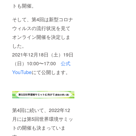
yUH4c
https://
PRをし
トも開催。
B ※申し
www.w
てもら
込み時
orldenv
う等）
の注意
ironme
をさせ
そして、第4回は新型コロナ
点※ プ
ntsum
ていた
ロジェ
mit.co
だき、
ウィルスの流行状況を見て
クトに
m/ 公式
世界環
関し
YouTub
境サ
オンライン開催を決定しま
て、
e
ミット
ネット
https://
のHPや
した。
ワーク
www.yo
SNSで
2021年12月18日（土）19日
ビジネ
utube.c
拡散を
ス関係
om/cha
重点的
（日）10:00〜17:00
公式
者、宗
nnel/UC
に行い
教法
sps7Yk
ます。
YouTube
にて公開します。
人、反
EVVf72
☆掲載
社会勢
tjgV5OY
してい
力又は
gfQ 公
ただい
反社会
式
た動画
的勢力
Twitter
は第5回
と密接
https://t
世界環
な関係
witter.c
境サ
を有す
om/virt
ミット
第4回に続いて、2022年12
る方は
ualsdgs
で年間
申し込
city 公
アワー
月には第5回世界環境サミッ
みをお
式Face
ド（優
トの開催も決まっていま
断りさ
Book
秀な
せてい
https://
SDGsに