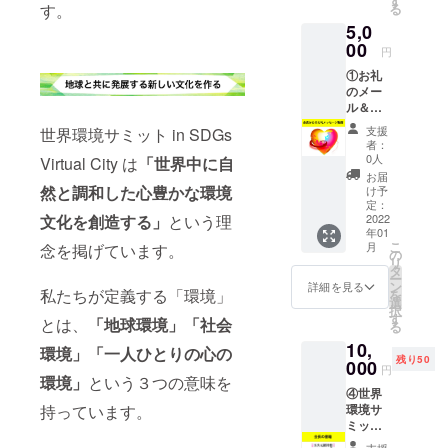
す
る
す。
5,0
00
円
①お礼
のメー
ル＆②
活動報
支援
世界環境サミット in SDGs
告＆③
者：
会長か
0人
Virtual City は
「世界中に自
らのお
お届
礼動画
然と調和した心豊かな環境
け予
感謝の
定：
メール
2022
文化を創造する」
という理
年01
と活動
こ
月
念を掲げています。
報告、
の
リ
世界環
タ
ー
境サ
ン
詳細を見る
私たちが定義する「環境」
を
ミット
選
択
会長・
す
とは、
「地球環境」「社会
る
平井正
10,
昭から
環境」「一人ひとりの心の
残り50
のお礼
000
円
メッ
環境」
という３つの意味を
④世界
セージ
環境サ
持っています。
動画を
ミット
お送り
会長の
させて
支援