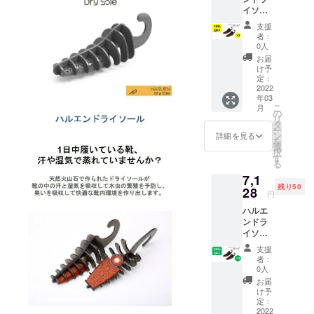
イソー
ル×2箱
支援
（2個入
者：
り/箱）
0人
1箱あた
お届
り2,525
け予
円
定：
2022
年03
こ
月
の
リ
タ
ー
ン
詳細を見る
を
選
択
す
る
7,1
残り50
28
円
ハルエ
ンドラ
イソー
ル×３箱
支援
（2個入
者：
り/箱）
0人
1箱あた
お届
り2,376
け予
円
定：
2022