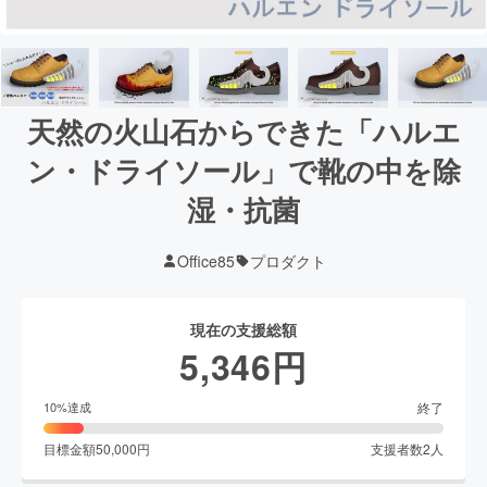
天然の火山石からできた「ハルエ
ン・ドライソール」で靴の中を除
湿・抗菌
Office85
プロダクト
現在の支援総額
5,346
円
終了
10
%達成
目標金額
50,000
円
支援者数
2
人