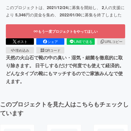
このプロジェクトは、
2021/12/24
に募集を開始し、
2
人の支援に
より
5,346
円の資金を集め、
2022/01/30
に募集を終了しました
もう一度プロジェクトをやってほしい
ポスト
シェア
LINEで送る
URLコピー
埋め込み
QRコード
天然の火山石で靴の中の臭い・湿気・細菌を徹底的に取
り除きます。 日干しするだけで何度でも使えて経済的。
どんなタイプの靴にもマッチするのでご家族みんなで使
えます。
このプロジェクトを見た人はこちらもチェックし
ています