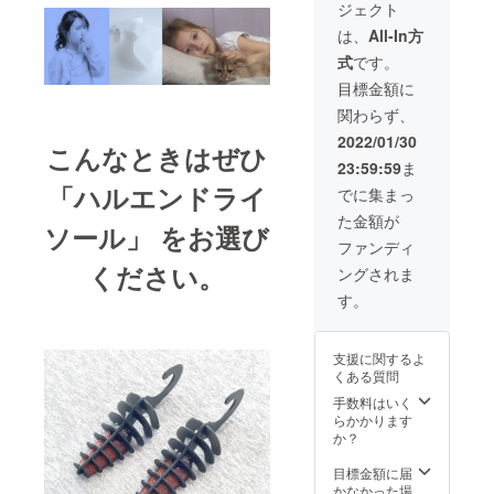
ジェクト
は、
All-In方
式
です。
目標金額に
関わらず、
2022/01/30
こんなときはぜひ
23:59:59
ま
「ハルエンドライ
でに集まっ
た金額が
ソール」 をお選び
ファンディ
ください。
ングされま
す。
支援に関するよ
くある質問
手数料はいく
らかかります
か？
目標金額に届
かなかった場