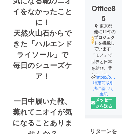
気になる靴のニオ
Office8
イをなかったこと
5
に！
東京都
天然火山石からで
他に11件の
プロジェク
きた「ハルエンド
トを掲載し
ています
ライソール」で
「モノ」で
世界と日本
毎日のシューズケ
を結び、豊
ア！
かな「生活-
https://office85.co.jp
くらし-」を
特定商取引
実現する。
法に基づく
表記
私たちは、
一日中履いた靴、
メッセー
Let's enrich
ジを送る
your life! -
蒸れてニオイが気
もっとあな
になることありま
たの人生を
豊かにしよ
リターンを
せんか？
う-