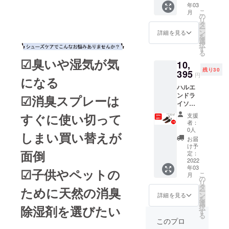
年03
こ
月
の
リ
タ
ー
ン
詳細を見る
を
選
択
す
る
☑臭いや湿気が気
10,
残り30
395
円
になる
ハルエ
ンドラ
☑消臭スプレーは
イソー
ル×5箱
すぐに使い切って
支援
（2個入
者：
り/箱）
0人
しまい買い替えが
1箱あた
お届
り2,079
け予
面倒
円
定：
2022
年03
☑子供やペットの
こ
月
の
リ
タ
ために天然の消臭
ー
ン
詳細を見る
を
選
択
除湿剤を選びたい
す
る
このプロ