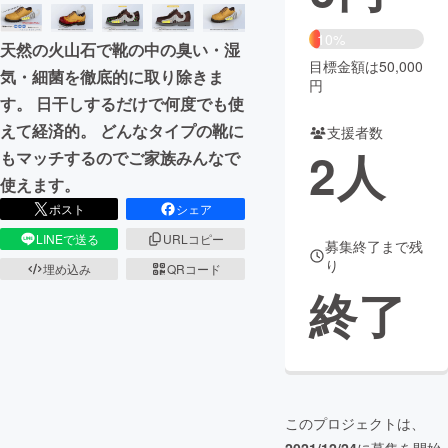
まちづくり・地域活性化
10%
天然の火山石で靴の中の臭い・湿
目標金額は50,000
気・細菌を徹底的に取り除きま
円
CAMPFIRE for Social Good
CAMPFIRE Creation
す。 日干しするだけで何度でも使
CAMPFIREふるさと納税
machi-ya
コミュニティ
えて経済的。 どんなタイプの靴に
支援者数
2
人
もマッチするのでご家族みんなで
使えます。
ポスト
シェア
LINEで送る
URLコピー
募集終了まで残
り
埋め込み
QRコード
終了
このプロジェクトは、