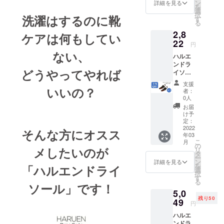
ン
詳細を見る
たちで、皆
を
選
択
洗濯はするのに靴
さまの生活
す
る
がもっと明
2,8
ケアは何もしてい
るく豊かに
22
円
なるよう私
ない、
ハルエ
たちは願っ
ンドラ
どうやってやれば
イソー
ておりま
ル×1箱
支援
（2個入
いいの？
者：
り/箱）
0人
お届
け予
定：
2022
そんな方にオスス
年03
こ
月
の
メしたいのが
リ
タ
ー
ン
詳細を見る
を
「ハルエンドライ
選
択
す
る
ソール」です！
5,0
残り50
49
円
ハルエ
ンドラ