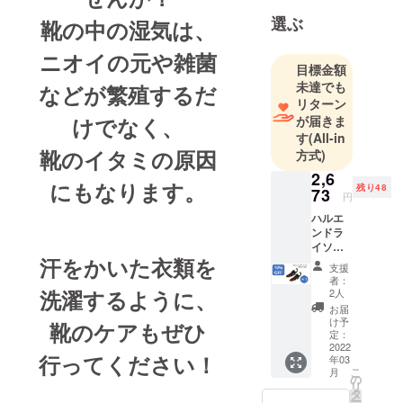
選ぶ
靴の中の湿気は、
をモットー
ニオイの元や雑菌
に世界各国
目標金額
の品々を皆
未達でも
などが繁殖するだ
さまにご紹
リターン
介しており
けでなく、
が届きま
す
(All-in
ます。
靴のイタミの原因
方式)
世界には、
2,6
私たちがま
にもなります。
残り48
73
だ知らない
円
素敵な「モ
ハルエ
ンドラ
ノ」がたく
イソー
さん溢れて
汗をかいた衣類を
ル×1箱
支援
（2個入
います。そ
者：
り/箱）
洗濯するように、
2人
んな品々を
お届
発掘して皆
け予
靴のケアもぜひ
定：
さまへお届
2022
けします。
行ってください！
年03
こ
月
そんな素敵
の
リ
タ
な「モノ」
ー