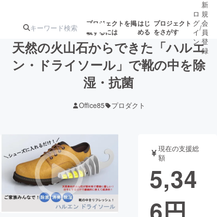
新
ロ
規
グ
会
プロジェクトを掲
はじ
プロジェクト
/
載するには
める
をさがす
イ
員
ン
登
天然の火山石からできた「ハルエ
録
ン・ドライソール」で靴の中を除
湿・抗菌
人気のプロ
注目のリ
注目の新着プロ
募集終了が近いプ
もうすぐ公開
ジェクト
ターン
ジェクト
ロジェクト
されます
Office85
プロダクト
アート・写真
音楽
現在の支援総
テクノロジー・ガジェット
ゲーム・サ
額
5,34
映像・映画
書籍・雑誌
6
円
ビジネス・起業
チャレンジ