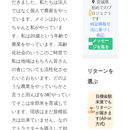
だきました。私たちは法人
宮城県
初めてのプ
ではなく個人で農家をやっ
ロジェクト
ています。メインはおじい
です
特定商取引
ちゃんと私がやっていま
法に基づく
表記
す。私は20歳という年齢で
メッセー
農業をやっています。高齢
ジを送る
化社会のいうこのご時世で
私は地域はもちろん皆さん
の食についても活性化させ
リターンを
たいとおもいます。どのよ
選ぶ
うな農業をやっていらかと
言うと田んぼを3町やってい
目標金額
未達でも
てそこは全部米を育成して
リターン
います。現状はまだ規模拡
が届きま
す
(All-in
大は出来ていません。なの
方式)
でトラクターを購入して効