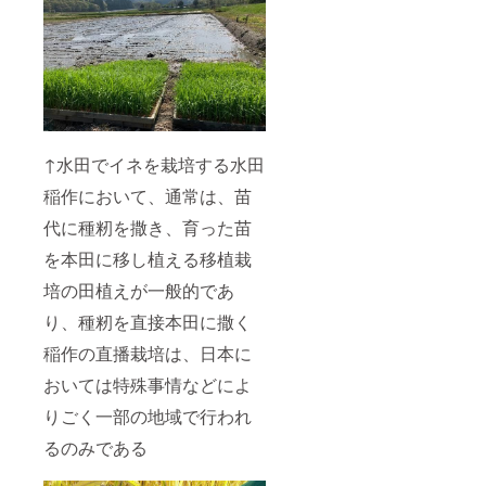
↑水田でイネを栽培する水田
稲作において、通常は、苗
代に種籾を撒き、育った苗
を本田に移し植える移植栽
培の田植えが一般的であ
り、種籾を直接本田に撒く
稲作の直播栽培は、日本に
おいては特殊事情などによ
りごく一部の地域で行われ
るのみである