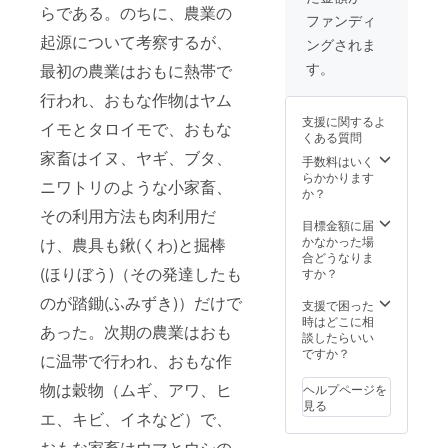
らである。のちに、農業の
ファンディ
起源について考察するが、
ングされま
す。
最初の農業はおもに熱帯で
行われ、おもな作物はヤム
支援に関するよ
イモとタロイモで、おもな
くある質問
家畜はイヌ、ヤギ、ブタ、
手数料はいく
らかかります
ニワトリのような小家畜、
か？
その利用方法も肉利用だ
目標金額に届
かなかった場
け、農具も鍬(くわ)と掘棒
合どうなりま
(ほりぼう)（その発達したも
すか？
のが踏鋤(ふみずき)）だけで
支援で困った
時はどこに相
あった。次期の農業はおも
談したらいい
ですか？
に温帯で行われ、おもな作
物は穀物（ムギ、アワ、ヒ
ヘルプページを
見る
エ、キビ、イネなど）で、
おもな家畜はウマとウシの