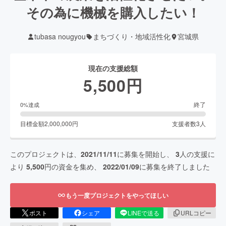
その為に機械を購入したい！
tubasa nougyou
まちづくり・地域活性化
宮城県
現在の支援総額
5,500
円
終了
0
%達成
目標金額
2,000,000
円
支援者数
3
人
このプロジェクトは、
2021/11/11
に募集を開始し、
3
人の支援に
より
5,500
円の資金を集め、
2022/01/09
に募集を終了しました
もう一度プロジェクトをやってほしい
ポスト
シェア
LINEで送る
URLコピー