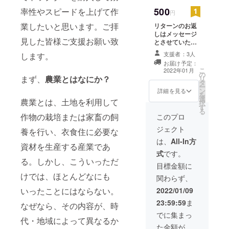
500
率性やスピードを上げて作
円
業したいと思います。ご拝
リターンのお返
しはメッセージ
見した皆様ご支援お願い致
とさせていただ
きます。 メッ
支援者：3人
します。
セージはメール
お届け予定：
にて送信させて
こ
2022年01月
の
いただきます。
まず、
農業とはなにか？
リ
タ
なにか物をあげ
ー
ン
たい気持ちは
詳細を見る
を
選
山々なのですが
農業とは、土地を利用して
択
す
今回資金調達と
る
作物の栽培または家畜の飼
いうことでお金
このプロ
が必要なので
ジェクト
養を行い、衣食住に必要な
メッセージで感
謝を伝えさせて
は、
All-In方
資材を生産する産業であ
いただきます。
式
です。
注意事項としま
る。しかし、こういっただ
しては、メール
目標金額に
アドレスを教え
けでは、ほとんどなにも
関わらず、
てもらう必要が
あります。
いったことにはならない。
2022/01/09
23:59:59
ま
なぜなら、その内容が、時
でに集まっ
代・地域によって異なるか
た金額が