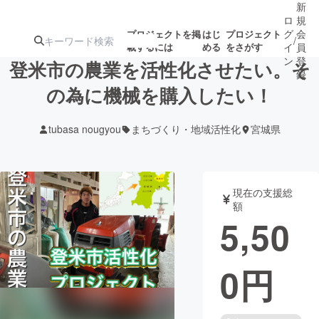
新
ロ
規
グ
会
プロジェクトを掲
はじ
プロジェクト
/
載するには
める
をさがす
イ
員
ン
登
登米市の農業を活性化させたい。そ
録
の為に機械を購入したい！
人気のプロ
注目のリ
注目の新着プロ
募集終了が近いプ
もうすぐ公開
tubasa nougyou
まちづくり・地域活性化
宮城県
ジェクト
ターン
ジェクト
ロジェクト
されます
アート・写真
音楽
現在の支援総
額
5,50
テクノロジー・ガジェット
ゲーム・サ
0
円
映像・映画
書籍・雑誌
ビジネス・起業
チャレンジ