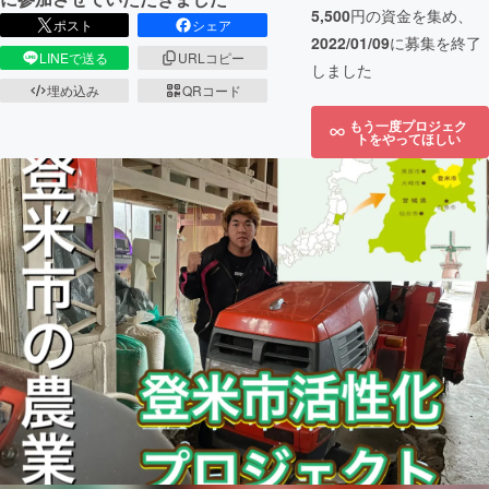
5,500
円の資金を集め、
ポスト
シェア
2022/01/09
に募集を終了
LINEで送る
URLコピー
しました
埋め込み
QRコード
もう一度プロジェク
トをやってほしい