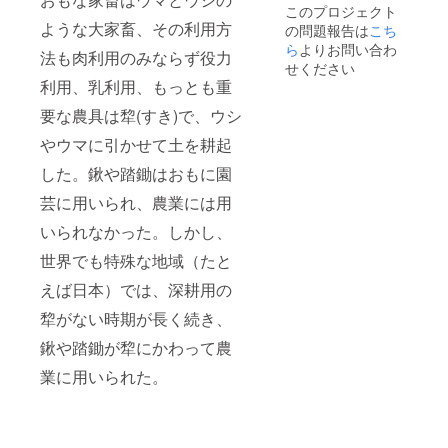
このプロジェクト
ような大家畜、その利用方
の問題報告は
こち
ら
よりお問い合わ
法も肉利用のみならず役力
せください
利用、乳利用、もっとも重
要な農具は犂(すき)で、ウシ
やウマに引かせて土を耕起
した。鍬や踏鋤はおもに園
芸に用いられ、農業には用
いられなかった。しかし、
世界でも特殊な地域（たと
えば日本）では、深耕用の
犂がない時期が長く続き、
鍬や踏鋤が犂にかわって農
業に用いられた。