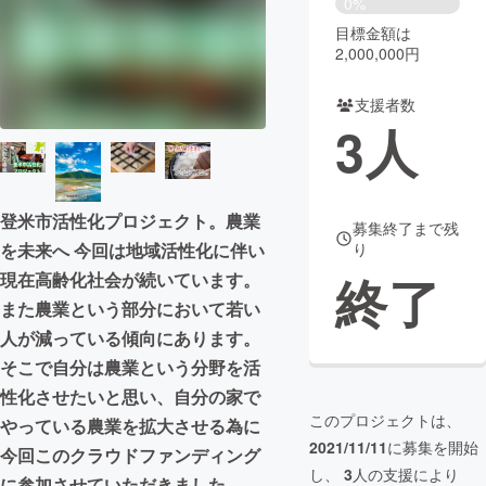
0%
目標金額は
まちづくり・地域活性化
2,000,000円
支援者数
CAMPFIRE for Social Good
CAMPFIRE Creation
3
人
CAMPFIREふるさと納税
machi-ya
コミュニティ
登米市活性化プロジェクト。農業
募集終了まで残
り
を未来へ 今回は地域活性化に伴い
終了
現在高齢化社会が続いています。
また農業という部分において若い
人が減っている傾向にあります。
そこで自分は農業という分野を活
性化させたいと思い、自分の家で
このプロジェクトは、
やっている農業を拡大させる為に
2021/11/11
に募集を開始
今回このクラウドファンディング
し、
3
人の支援により
に参加させていただきました