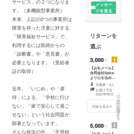
サービス」の２つになりま
メッセー
す。（多機能型事業所）
ジを送る
本来、上記の2つの事業所は
障害を持った児童に対する
リターンを
「障害福祉サービス」で、
利用するには医師からの
選ぶ
「診断書」や「意見書」が
3,000
円
必要となります。（受給者
【お礼メール】
証の取得）
合同会社Spica
より心を込めて
お礼のメールを
支援者：4人
送らせて頂きま
近年、「いじめ」や「虐
お届け予定：
す。 ※強制では
こ
2022年08月
待」による、「学校に行け
の
ありませんの
リ
タ
で、ご希望の無
ー
ない」「家で安心して過ご
ン
い方はお申し付
詳細を見る
を
選
けください。
択
せない」という社会問題が
す
る
顕著となっています。
5,000
円
そんな状況の中、「不登校
【お礼メール】