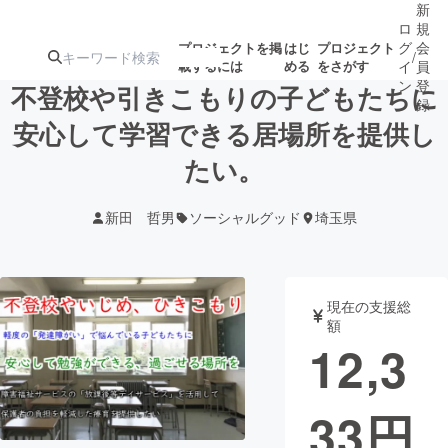
新
ロ
規
グ
会
プロジェクトを掲
はじ
プロジェクト
/
載するには
める
をさがす
イ
員
ン
登
不登校や引きこもりの子どもたちに
録
安心して学習できる居場所を提供し
たい。
人気のプロ
注目のリ
注目の新着プロ
募集終了が近いプ
もうすぐ公開
ジェクト
ターン
ジェクト
ロジェクト
されます
新田 哲男
ソーシャルグッド
埼玉県
アート・写真
音楽
現在の支援総
テクノロジー・ガジェット
ゲーム・サ
額
12,3
映像・映画
書籍・雑誌
33
円
ビジネス・起業
チャレンジ