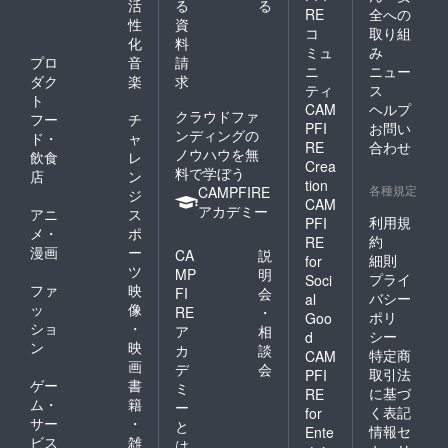
活
る
る
RE
全への
性
資
コ
取り組
化
料
ミュ
み
プロ
音
請
ニ
ニュー
ダク
楽
求
ティ
ス
ト
CAM
ヘルプ
クラウドファ
フー
チ
PFI
お問い
ンディングの
ド・
ャ
RE
合わせ
ノウハウを無
飲食
レ
Crea
料で学ぼう
店
ン
tion
各種規定
CAMPFIRE
ジ
CAM
アカデミー
アニ
ス
利用規
PFI
メ・
ポ
約
RE
漫画
ー
CA
説
細則
for
ツ
MP
明
プライ
Soci
ファ
映
FI
会
バシー
al
ッ
像
RE
・
ポリ
Goo
ショ
・
ア
相
シー
d
ン
映
カ
談
特定商
CAM
画
デ
会
取引法
PFI
ゲー
書
ミ
に基づ
RE
ム・
籍
ー
く表記
for
サー
・
と
情報セ
Ente
ビス
雑
は