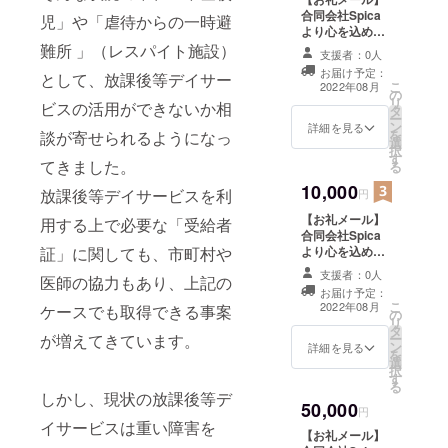
合同会社Spica
児」や「虐待からの一時避
より心を込めて
お礼のメールを
難所 」（レスパイト施設）
支援者：0人
送らせて頂きま
お届け予定：
として、放課後等デイサー
す。 【支援者リ
こ
2022年08月
の
ストHPにお名前
リ
ビスの活用ができないか相
タ
掲載 （小）】 支
ー
ン
援様のお名前を
詳細を見る
を
談が寄せられるようになっ
選
SpicaのHP上に
択
す
記載させて頂き
てきました。
る
ます。 メールア
10,000
ドレス必要 ※強
放課後等デイサービスを利
円
制ではありませ
【お礼メール】
用する上で必要な「受給者
んので、ご希望
合同会社Spica
の無い方はお申
証」に関しても、市町村や
より心を込めて
し付けくださ
お礼のメールを
い。 ※記載をご
支援者：0人
医師の協力もあり、上記の
送らせて頂きま
希望の方は、備
お届け予定：
す。 【支援者リ
考欄で記載する
こ
2022年08月
ケースでも取得できる事案
の
ストHPにお名前
お名前を教えて
リ
タ
掲載 （中）】 支
ください。 ※お
が増えてきています。
ー
ン
援様のお名前を
詳細を見る
名前掲載に関す
を
選
SpicaのHP上に
る非掲載ガイド
択
す
記載させて頂き
ライン ・掲載
る
ます。 ※強制で
しかし、現状の放課後等デ
することが不適
50,000
はありませんの
円
切と思われるお
イサービスは重い障害を
で、ご希望の無
名前について
【お礼メール】
い方はお申し付
は、掲載をお断