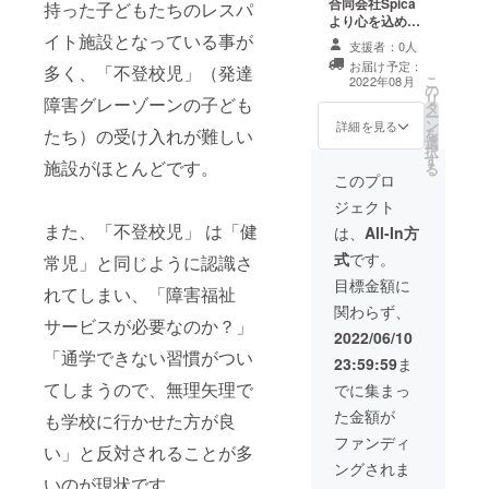
合同会社Spica
持った子どもたちのレスパ
けください。 ※
りすることがあ
より心を込めて
記載をご希望の
りますので、ご
イト施設となっている事が
お礼のメールを
方は、備考欄で
支援者：0人
承知おきくださ
送らせて頂きま
記載するお名前
お届け予定：
い。
多く、「不登校児」（発達
す。 【支援者リ
こ
を教えてくださ
2022年08月
の
ストHPにお名前
リ
い。 ※お名前掲
障害グレーゾーンの子ども
タ
掲載 （大）】 支
ー
載に関する非掲
ン
援様のお名前を
詳細を見る
たち）の受け入れが難しい
を
載ガイドライン
選
SpicaのHP上に
択
・掲載するこ
す
記載させて頂き
施設がほとんどです。
る
とが不適切と思
ます。 ※強制で
このプロ
われるお名前に
はありませんの
ついては、掲載
ジェクト
で、ご希望の無
をお断りするこ
また、「不登校児」 は「健
い方はお申し付
は、
All-In方
とがありますの
けください。 ※
で、ご承知おき
式
です。
常児」と同じように認識さ
記載をご希望の
ください。
方は、備考欄で
目標金額に
れてしまい、「障害福祉
記載するお名前
関わらず、
を教えてくださ
サービスが必要なのか？」
い。 ※お名前掲
2022/06/10
載に関する非掲
「通学できない習慣がつい
23:59:59
ま
載ガイドライン
てしまうので、無理矢理で
・掲載するこ
でに集まっ
とが不適切と思
た金額が
も学校に行かせた方が良
われるお名前に
ついては、掲載
ファンディ
い」と反対されることが多
をお断りするこ
ングされま
とがありますの
いのが現状です。