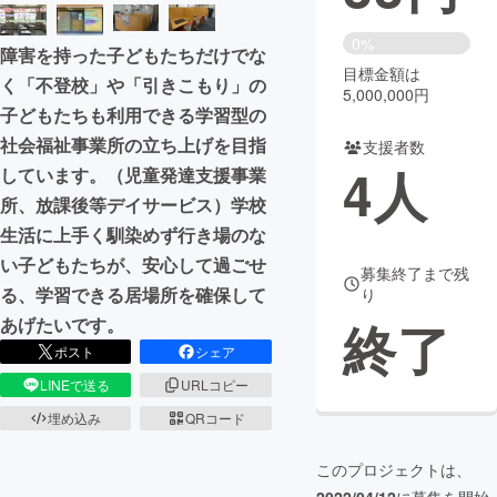
まちづくり・地域活性化
0%
障害を持った子どもたちだけでな
目標金額は
く「不登校」や「引きこもり」の
5,000,000円
CAMPFIRE for Social Good
CAMPFIRE Creation
子どもたちも利用できる学習型の
CAMPFIREふるさと納税
machi-ya
コミュニティ
社会福祉事業所の立ち上げを目指
支援者数
4
人
しています。（児童発達支援事業
所、放課後等デイサービス）学校
生活に上手く馴染めず行き場のな
い子どもたちが、安心して過ごせ
募集終了まで残
る、学習できる居場所を確保して
り
終了
あげたいです。
ポスト
シェア
LINEで送る
URLコピー
埋め込み
QRコード
このプロジェクトは、