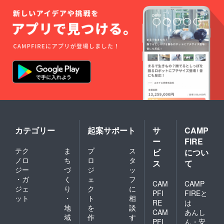
カテゴリー
起案サポート
サ
CAMP
ー
FIRE
テク
ま
プ
ス
ビ
につい
ノロ
ち
ロ
タ
ス
て
ジー
づ
ジ
ッ
・ガ
く
ェ
フ
CAM
CAMP
ジェ
り
ク
に
PFI
FIREと
ット
・
ト
相
RE
は
地
を
談
CAM
あんし
域
作
す
PFI
ん・安