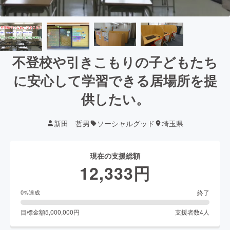
不登校や引きこもりの子どもたち
に安心して学習できる居場所を提
供したい。
新田 哲男
ソーシャルグッド
埼玉県
現在の支援総額
12,333
円
終了
0
%達成
目標金額
5,000,000
円
支援者数
4
人