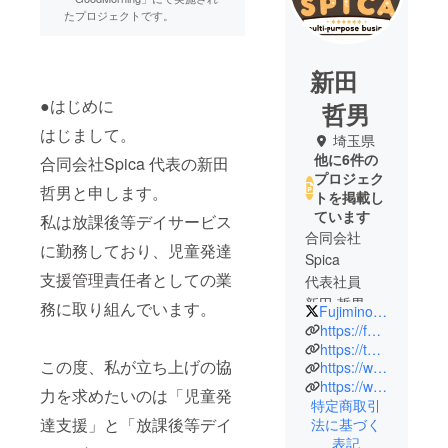
たプロジェクトです。
新田
●はじめに
哲男
はじまして。
埼玉県
他に6件の
合同会社Spica 代表の新田
プロジェク
哲男と申します。
トを掲載し
ています
私は放課後等デイサービス
合同会社
に勤務しており、児童発達
Spica
支援管理責任者としての業
代表社員
新田 哲男
務に取り組んでいます。
FujiminoSpica
管理者
https://fujimino-spica.net/
児童発達支
https://twitter.com/FujiminoSpica
この度、私が立ち上げの協
https://www.facebook.com/tetsuo.shinta
援管理責任
https://www.youtube.com/@FujiminoSpica
者
力を求めたいのは「児童発
特定商取引
達支援」と「放課後等デイ
法に基づく
表記