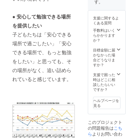
で、ご承知おき
す。
ください。
● 安心して勉強できる場所
支援に関するよ
くある質問
を提供したい
手数料はいく
子どもたちは「安心できる
らかかります
か？
場所で過ごしたい」「安心
目標金額に届
できる場所で、もっと勉強
かなかった場
合どうなりま
をしたい」と思っても、そ
すか？
の場所がなく、追い詰めら
支援で困った
れていると感じています。
時はどこに相
談したらいい
ですか？
ヘルプページを
見る
このプロジェクト
の問題報告は
こち
ら
よりお問い合わ