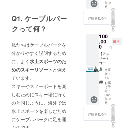
名前や
肩幅36
年05
への参
当社HP
援者と
公序良
袖丈17
こ
月
加 @江
の特設
の
して名
俗に反
M : 身丈
リ
戸川 (千
ページ
タ
前を掲
するお
68 身幅
ー
Q1. ケーブルパー
葉県市
に支援
ン
載（※任
詳細を見る
名前
50 肩幅
を
川市) 予
者とし
選
意）
は、掲
45.5 袖
択
定 -
クって何？
て名前
す
【備
載をお
丈19.5
る
全日本
を掲載
考】 ※
断りす
L : 身丈
100
水上ス
（※任
コーチ
る事が
71 身幅
キー
,00
意） ※
ングの
ござい
残り1
52.5 肩
私たちはケーブルパークを
チャン
50,000
0
日程は
ます。
幅48 袖
円
ピオン
円から
後日
ご注意
丈20.5
分かりやすく説明するため
による
【アス
ご自由
メール
くださ
XL : 身
レッス
リート
に上乗
で調整
い。 ＜
丈74 身
に、よく
水上スポーツのた
ン付き
コーチ
せ可能
の上決
パー
幅55 肩
- 写真
ング】
です。
定いた
めのスキーリゾート
と例え
カーサ
幅50.5
支援
＆動画
(1時間
※ 動画
しま
イズ＞
者：
袖丈
撮影付
×5日
は
ています。
す。
4人
単
21.5 繊
き ・特
間・オ
Vimeo
(2022年
位:cm S
お届
維素材 :
スキーやスノーボードを楽
製ス
ンライ
を用い
3~5月予
け予
: 着丈63
綿100%
テッ
ン) ■リ
てURL
定：
定) ※
身幅52
しむためにスキー場に行く
カー 1
ターン
2022
をメー
2022年
袖丈57
年03
枚 ・
内容 ・
ルアド
8月末ま
M : 着丈
のと同じように、海外では
こ
月
SleekW
全日本
レスに
の
で有効
67 身幅
リ
aterか
水上ス
送らせ
タ
※ Tシャ
55 袖丈
水上スポーツを楽しむため
ー
ら感謝
キー
ていた
ン
ツ・
詳細を見る
60 L :
を
のメー
チャン
だきま
選
にケーブルパークに足を運
パー
着丈71
択
ル ・活
ピオン
す。 ※
す
カーに
身幅58
る
動報告
布野遼
ぶのです。
HPへの
つい