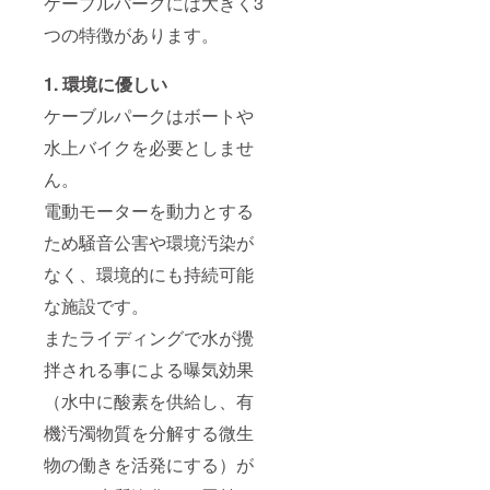
ケーブルパークには大きく3
掲載に
載をお
後日
は「な
維素材 :
つい
断りす
メール
し」と
つの特徴があります。
綿
て、支
る事が
で相談
ご回答
52％、
援時に
ござい
の上決
くださ
ポリエ
1. 環境に優しい
備考欄
ます。
めさせ
い。ま
ステル
へご希
ご注意
ていた
た特定
48％
ケーブルパークはボートや
望のお
くださ
だきま
の人物
（表面
名前を
い。 ※
す。
を揶揄
綿
水上バイクを必要としませ
必ずご
その他
(2022年
するお
100％）
記入く
詳細は
5~6月予
名前や
ん。
ださ
後日こ
定) ※ 開
公序良
い。掲
ちらか
催場所
俗に反
電動モーターを動力とする
載を希
ら連絡
は(関東
するお
ため騒音公害や環境汚染が
望しな
いたし
圏内で)
名前
い方は
ます。
変更に
は、掲
なく、環境的にも持続可能
「な
不明点
なる場
載をお
し」と
がござ
合がご
断りす
な施設です。
ご回答
いまし
ざいま
る事が
くださ
たらお
すので
ござい
またライディングで水が攪
い。ま
気軽に
あらか
ます。
た特定
ご連絡
じめご
ご注意
拌される事による曝気効果
の人物
くださ
了承く
くださ
を揶揄
い。 ＜
ださ
い。 ※
（水中に酸素を供給し、有
するお
Tシャツ
い。 ※
支援後
機汚濁物質を分解する微生
名前や
サイズ
現地集
のやり
公序良
＞単
合・現
取りは
物の働きを活発にする）が
俗に反
位:cm S
地解散
メール
するお
: 身丈65
となり
にて行