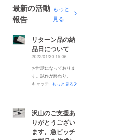
最新の活動
もっと
報告
見る
リターン品の納
品日について
2022/01/30 15:06
お世話になっておりま
す。試作が終わり、
キャッチボイスの金型
もっと見る
を調整し、量産体制に
入ります。キャッチボ
イスの取説も出来上が
沢山のご支援あ
りました。オミクロン
りがとうござい
株の急拡大によりお問
ます。急ピッチ
合せを多数いただいて
おります。ご支援いた