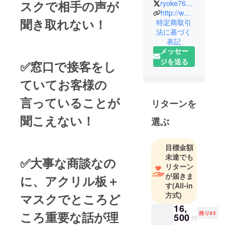
スクで相手の声が
ryoke76188350
形県村山市
http://www.ryoke.co.jp/
聞き取れない！
でプラス
特定商取引
法に基づく
チックの成
表記
形工場を24
メッセー
時間稼働し
ジを送る
✅窓口で接客をし
ておりま
す。今年で
ていてお客様の
創業51年を
言っていることが
迎え、プー
リターンを
ルのコース
聞こえない！
選ぶ
ロープや工
業用部品、
医療用品な
目標金額
ど各種プラ
未達でも
✅大事な商談なの
スチックを
リターン
が届きま
受託加工し
に、アクリル板＋
す
(All-in
ております
方式)
マスクでところど
が、新しい
16,
ことにチャ
ころ重要な話が理
残り95
500
円
レンジしよ