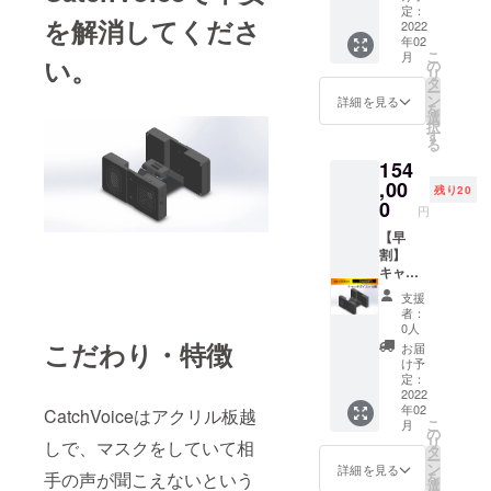
みとな
ます。
定：
を解消してくださ
りま
2022
・配送
年02
す。
におけ
こ
月
い。
【一般
るリス
の
リ
販売価
ク プロ
タ
ー
格
ジェク
ン
詳細を見る
を
110,000
ト終了
選
択
円の
後に出
す
る
28％OF
来るだ
154
F】 ◆
け速や
付属品
,00
かに配
残り20
USB充
送を開
0
円
電ケー
始させ
ブル ・
【早
て頂き
配送時
割】
ます
期 2022
キャッ
が、想
年1月か
チボイ
定を上
支援
ら2月を
ス10個
回る応
者：
予定し
価格は
援購入
0人
ており
税込、
が来た
こだわり・特徴
お届
ます。
送料込
際は配
け予
・配送
みとな
送が送
定：
におけ
りま
2022
れる場
年02
るリス
す。
CatchVoiceはアクリル板越
合があ
こ
月
ク プロ
【一般
りま
の
リ
しで、マスクをしていて相
ジェク
販売価
す。
タ
ー
ト終了
格
ン
詳細を見る
手の声が聞こえないという
を
後に出
220,000
選