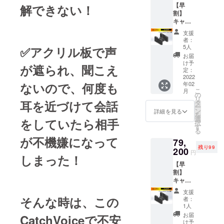
【早
解できない！
うと自社製
割】
品を制作し
キャッ
ました。
チボイ
支援
ス1個
者：
価格は
5人
✅アクリル板で声
税込、
お届
送料込
け予
が遮られ、聞こえ
みとな
定：
りま
2022
ないので、何度も
年02
す。
こ
月
【一般
の
リ
販売価
耳を近づけて会話
タ
ー
格
ン
詳細を見る
を
22,000
選
をしていたら相手
択
円の
す
る
25％OF
が不機嫌になって
79,
F】 ◆
残り99
付属品
200
円
しまった！
USB充
【早
電ケー
割】
ブル ・
キャッ
配送時
チボイ
期 2022
支援
ス5個
年1月か
そんな時は、この
者：
価格は
ら2月を
1人
税込、
予定し
お届
CatchVoiceで不安
送料込
ており
け予