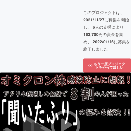
このプロジェクトは、
2021/11/27
に募集を開始
し、
6
人の支援により
163,700
円の資金を集
め、
2022/01/16
に募集を
終了しました
もう一度プロジェク
トをやってほしい