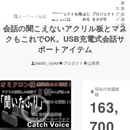
新
ロ
規
グ
会
プロジェクトを掲
はじ
プロジェクト
/
載するには
める
をさがす
イ
員
ン
登
会話の聞こえないアクリル板とマス
録
クもこれでOK。USB充電式会話サ
ポートアイテム
人気のプロ
注目のリ
注目の新着プロ
募集終了が近いプ
もうすぐ公開
ジェクト
ターン
ジェクト
ロジェクト
されます
plastic_ryoke
プロダクト
山形県
アート・写真
音楽
現在の支援総
テクノロジー・ガジェット
ゲーム・サ
額
163,
映像・映画
書籍・雑誌
700
ビジネス・起業
チャレンジ