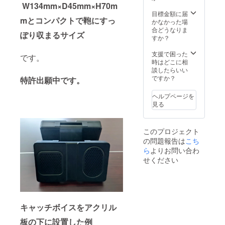
が、想
W134mm×D45mm×H70m
定を上
目標金額に届
mとコンパクトで鞄にすっ
回る応
かなかった場
援購入
合どうなりま
ぽり収まるサイズ
が来た
すか？
際は配
送が送
支援で困った
です。
れる場
時はどこに相
合があ
談したらいい
りま
ですか？
特許出願中です。
す。
ヘルプページを
見る
このプロジェクト
の問題報告は
こち
ら
よりお問い合わ
せください
キャッチボイスをアクリル
板の下に設置した例