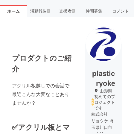
活動報告
支援者
仲間募集
コメント
ホーム
7
6
プロダクトのご紹
介
plastic
_ryoke
アクリル板越しでの会話で
山形県
最近こんな大変なことあり
初めてのプ
ロジェクト
ませんか？
です
株式会社
リョウケ 埼
✅アクリル板とマ
玉県川口市
に本社、山