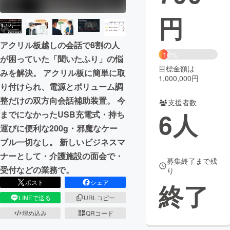
円
まちづくり・地域活性化
アクリル板越しの会話で8割の人
CAMPFIRE for Social Good
CAMPFIRE Creation
16%
が困っていた「聞いたふり」の悩
CAMPFIREふるさと納税
machi-ya
コミュニティ
目標金額は
みを解決。 アクリル板に簡単に取
1,000,000円
り付けられ、電源とボリューム調
整だけの双方向会話補助装置。 今
支援者数
6
人
までになかったUSB充電式・持ち
運びに便利な200g・邪魔なケー
ブル一切なし。 新しいビジネスマ
ナーとして・介護施設の面会で・
募集終了まで残
受付などの業務で。
り
ポスト
シェア
終了
LINEで送る
URLコピー
埋め込み
QRコード