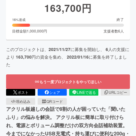
163,700
円
終了
16
%達成
目標金額
1,000,000
円
支援者数
6
人
このプロジェクトは、
2021/11/27
に募集を開始し、
6
人の支援に
より
163,700
円の資金を集め、
2022/01/16
に募集を終了しまし
た
もう一度プロジェクトをやってほしい
ポスト
シェア
LINEで送る
URLコピー
埋め込み
QRコード
アクリル板越しの会話で8割の人が困っていた「聞いた
ふり」の悩みを解決。 アクリル板に簡単に取り付けら
れ、電源とボリューム調整だけの双方向会話補助装置。
今までになかったUSB充電式・持ち運びに便利な200g・