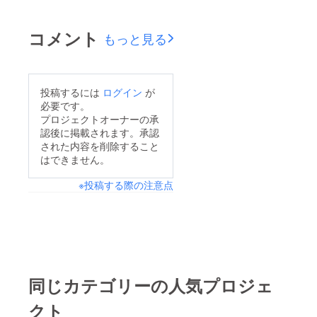
の箱の準備が出来まし
た。キャッチボイスの
コメント
もっと見る
取り扱い説明書も来週
出来上がります。金型
は現在修正中で、来週
投稿するには
ログイン
が
試作になります。ご支
必要です。
援よろしくお願いいた
プロジェクトオーナーの承
認後に掲載されます。承認
します。
された内容を削除すること
はできません。
※投稿する際の注意点
同じカテゴリーの人気プロジェ
クト