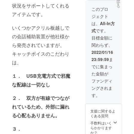
択
来るだ
円の
す
状況をサポートしてくれる
る
け速や
30％OF
このプロ
かに配
F】 ◆
アイテムです。
ジェクト
送を開
付属品
始させ
USB充
は、
All-In方
て頂き
電ケー
いくつかアクリル板越しで
式
です。
ます
ブル ・
の会話補助装置が他社様か
が、想
配送時
目標金額に
定を上
期 2022
ら発売されていますが、
関わらず、
回る応
年1月か
援購入
ら2月を
2022/01/16
キャッチボイスのこだわり
が来た
予定し
23:59:59
ま
際は配
ており
は、
送が送
ます。
でに集まっ
れる場
・配送
た金額が
合があ
におけ
１． USB充電方式で邪魔
りま
るリス
ファンディ
な配線は一切なし
す。
ク プロ
ングされま
ジェク
ト終了
す。
２． 双方が有線でつなが
後に出
来るだ
れているため、外部に漏れ
け速や
支援に関するよ
かに配
る心配もありません。
くある質問
送を開
始させ
手数料はいく
て頂き
らかかります
３．
ます
か？