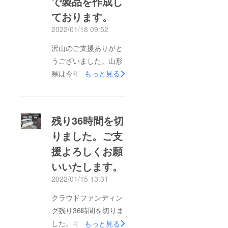
で製品を作成し
だいた皆様の発送は、
ております。
2月中旬を予定してお
2022/01/18 09:52
ります。もう少々お待
沢山のご支援ありがと
ちください。
うございました。山形
県は今年は雪が多く、
もっと見る
吹雪ですが、現在急
ピッチで製品を作成し
ております。またオミ
残り36時間を切
クロン株の感染拡大で
りました。ご支
「まん延防止等重点措
援よろしくお願
置」が発出されそうで
すが商品が出来上がる
いいたします。
までもう少々お待ちく
2022/01/15 13:31
ださい。
クラウドファンディン
グ残り36時間を切りま
した。キャッチボイス
もっと見る