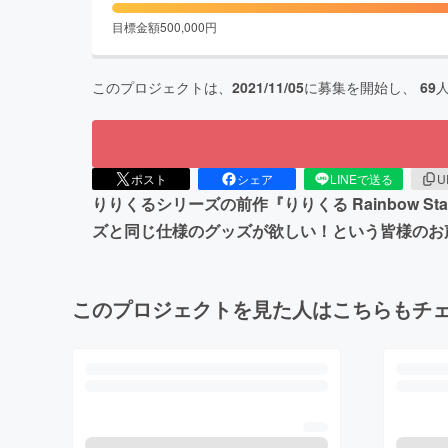
目標金額
500,000
円
このプロジェクトは、
2021/11/05
に募集を開始し、
69
ポスト
シェア
LINEで送る
U
りりくるシリーズの前作『りりくる Rainbow S
ズと同じ仕様のグッズが欲しい！という皆様のお
このプロジェクトを見た人はこちらもチ