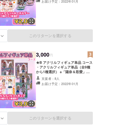
お届け予定：2022年01月
「なつき＆美緒」 「遊乃＆珠季」
「珠季＆紗恵香」「紗恵香＆遊乃」
「遊乃＆珠季＆紗恵香」 の全
10種の中から、ご希望のカップル1
種を、 ご支援お申込み時に選択し
ていただく形になります。
このリターンを選択する
る
3,000
円
★B アクリルフィギュア単品 コース
・アクリルフィギュア単品（全9種
から1種選択） ※「陽奈＆彩愛」
「真優＆真衣」「アリス＆伊吹」
支援者：8人
「歩実＆羽佳」「晴＆星良」「なつ
お届け予定：2022年01月
き＆美緒」 「遊乃＆珠季」「珠季
＆紗恵香」「紗恵香＆遊乃」 の全
9種の中から、ご希望のカップル1種
を、 ご支援お申込み時に選択して
いただく形になります。
このリターンを選択する
る