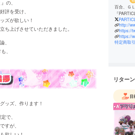
と』の、
百合、Ｇ
好評を受け、
『PART
PARTIC
ッズが欲しい！
http://ww
立ち上げさせていただきました。
https:/
https://
論、
特定商取
方も、
リターン
目
グッズ、作ります！
限定で、
ですが、
も欲しい！