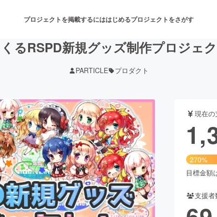
プロジェクトを掲載するには
はじめる
プロジェクトをさがす
くるRSPD新規グッズ制作プロジェ
PARTICLE
プロダクト
注目のリターン
注目の新着プロジェクト
募集終了が近いプロジェクト
も
現在の
音楽
舞台・パフォーマンス
1,
ゲーム・サービス開発
フード・飲食店
270%
書籍・雑誌出版
アニメ・漫画
目標金額は5
支援者
チャレンジ
ビューティー・ヘルスケ
69