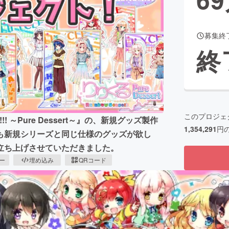
募集終
CAMPFIRE for Social Good
CAMPFIRE Creation
終
CAMPFIREふるさと納税
machi-ya
コミュニティ
このプロジェ
!! ～Pure Dessert～』の、新規グッズ製作
1,354,291
円
も新規シリーズと同じ仕様のグッズが欲し
立ち上げさせていただきました。
ピー
埋め込み
QRコード