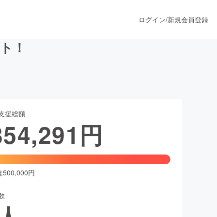
ログイン
/
新規会員登録
クト！
うすぐ公開されます
支援総額
プロダクト
354,291
円
ファッション
スポーツ
00,000円
数
ア
ソーシャルグッド
人