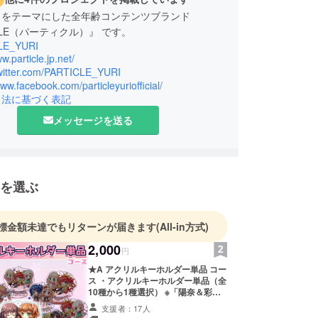
Ｌをテーマにした全年齢コンテンツブランド
ICLE（パーティクル）』 です。
LE_YURI
w.particle.jp.net/
/twitter.com/PARTICLE_YURI
www.facebook.com/particleyuriofficial/
引法に基づく表記
メッセージを送る
を選ぶ
標金額未達でもリターンが届きます
(All-in方式)
2,000
円
★A アクリルキーホルダー単品 コー
ス ・アクリルキーホルダー単品（全
10種から1種選択） ※「陽奈＆彩
愛」「真優＆真衣」「アリス＆伊
支援者：17人
吹」 「歩実＆羽佳」「晴＆星良」