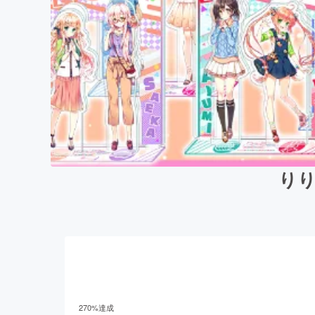
りり
270
%達成