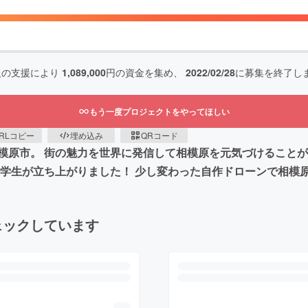
人の支援により
1,089,000
円の資金を集め、
2022/02/28
に募集を終了し
もう一度プロジェクトをやってほしい
RLコピー
埋め込み
QRコード
模原市。 街の魅力を世界に発信して相模原を元気づけることが
く学生が立ち上がりました！ 少し変わった自作ドローンで相模
ェックしています