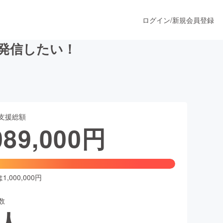
ログイン
/
新規会員登録
で発信したい！
うすぐ公開されます
支援総額
プロダクト
089,000
円
ファッション
スポーツ
,000,000円
数
ア
ソーシャルグッド
人