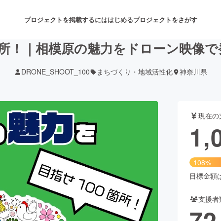
プロジェクトを掲載するには
はじめる
プロジェクトをさがす
箇所！｜相模原の魅力をドローン映像
DRONE_SHOOT_100
まちづくり・地域活性化
神奈川県
注目のリターン
注目の新着プロジェクト
募集終了が近いプロジェクト
も
現在の
音楽
舞台・パフォーマンス
1,
ゲーム・サービス開発
フード・飲食店
108%
書籍・雑誌出版
アニメ・漫画
目標金額は1
支援者
チャレンジ
ビューティー・ヘルスケ
72