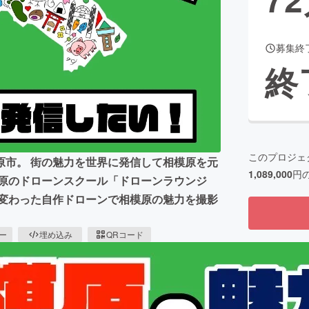
募集終
CAMPFIRE for Social Good
CAMPFIRE Creation
終
CAMPFIREふるさと納税
machi-ya
コミュニティ
このプロジェ
原市。 街の魅力を世界に発信して相模原を元
1,089,000
円
模原のドローンスクール「ドローンラウンジ
し変わった自作ドローンで相模原の魅力を撮影
ピー
埋め込み
QRコード