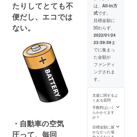
たりしてとても不
お届け
ンに関
は、
All-In方
する予
しまし
式
です。
定です
ては一
便だし、エコでは
が、生
部変更
目標金額に
産、配
になる
ない。
関わらず、
送状況
可能性
により
もござ
2022/01/24
遅れる
いま
23:59:59
ま
可能性
す。ご
もござ
了承く
でに集まっ
いま
ださ
た金額が
す。 ※
い。
税込、
ファンディ
送料込
ングされま
の価格
となり
す。
ます。
※商品の
仕様、
支援に関するよ
デザイ
くある質問
ンに関
しまし
手数料はいく
ては一
らかかります
部変更
か？
・自動車の空気
になる
可能性
目標金額に届
もござ
かなかった場
圧って、毎回
いま
合どうなりま