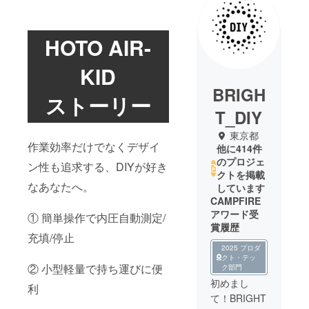
HOTO AIR-
KID
BRIGH
ストーリー
T_DIY
東京都
作業効率だけでなくデザイ
他に414件
のプロジェ
ン性も追求する、DIYが好き
クトを掲載
なあなたへ。
しています
CAMPFIRE
アワード受
① 簡単操作で内圧自動測定/
賞履歴
充填/停止
2025 プロダ
クト・テッ
② 小型軽量で持ち運びに便
ク部門
初めまし
利
て！BRIGHT