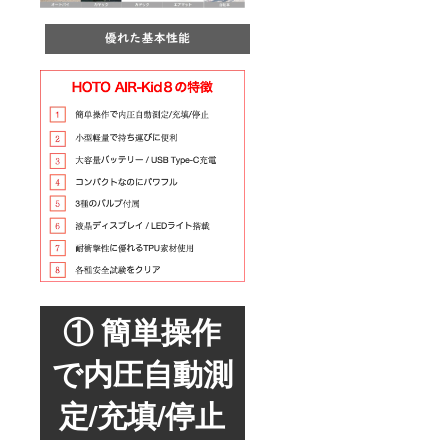
① 簡単操作
で内圧自動測
定/充填/停止