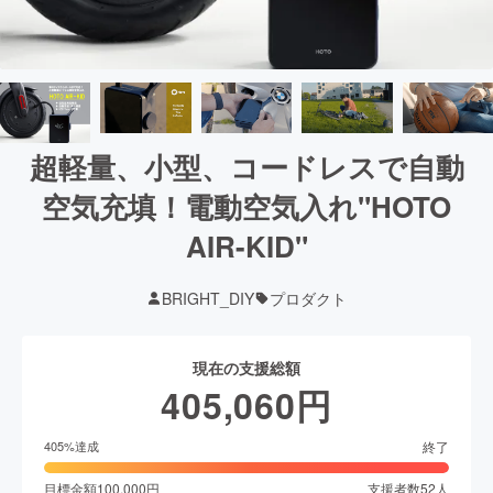
超軽量、小型、コードレスで自動
空気充填！電動空気入れ"HOTO
AIR-KID"
BRIGHT_DIY
プロダクト
現在の支援総額
405,060
円
終了
405
%達成
目標金額
100,000
円
支援者数
52
人