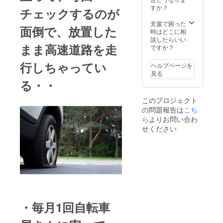
す。ご
すか？
チェックするのが
了承く
ださ
支援で困った
面倒で、放置した
い。
時はどこに相
談したらいい
まま高速道路を走
ですか？
行しちゃってい
ヘルプページを
見る
る・・
このプロジェクト
の問題報告は
こち
ら
よりお問い合わ
せください
・毎月1回自転車