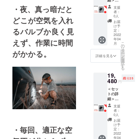
が、生
部変更
HOTO
産、配
になる
・夜、真っ暗だと
支援
AIR-Kid
送状況
可能性
者：
本体 三
により
もござ
0人
どこが空気を入れ
種類バ
遅れる
いま
お届
ルブ 空
可能性
す。ご
け予
るバルブか良く見
気
もござ
定：
了承く
チュー
2022
いま
ださ
年04
ブ USB-
えず、作業に時間
す。 ※
い。
こ
月
C充電
税込、
の
リ
ケーブ
送料込
タ
がかかる。
ー
ル 収納
の価格
ン
詳細を見る
を
バッグ
となり
選
択
日本語
ます。
す
る
説明書
※商品の
19,
※2022
仕様、
残り25
年4月に
480
デザイ
円
お届け
ンに関
＜セッ
する予
しまし
トの詳
定です
ては一
細＞
が、生
部変更
HOTO
産、配
になる
支援
AIR-Kid
送状況
可能性
者：
本体 三
により
もござ
0人
種類バ
遅れる
いま
お届
ルブ 空
可能性
す。ご
け予
・毎回、適正な空
気
もござ
定：
了承く
チュー
2022
いま
ださ
年04
ブ USB-
す。 ※