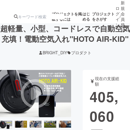
新
ロ
規
グ
会
プロジェクトを掲
はじ
プロジェクト
/
載するには
める
をさがす
イ
員
ン
登
超軽量、小型、コードレスで自動空気
録
充填！電動空気入れ"HOTO AIR-KID"
人気のプロ
注目のリ
注目の新着プロ
募集終了が近いプ
もうすぐ公開
BRIGHT_DIY
プロダクト
ジェクト
ターン
ジェクト
ロジェクト
されます
アート・写真
音楽
現在の支援総
額
405,
テクノロジー・ガジェット
ゲーム・サ
060
映像・映画
書籍・雑誌
ビジネス・起業
チャレンジ