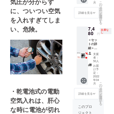
気圧が分からず
い。
こ
月
C充電
税込、
の
リ
ケーブ
送料込
タ
に、ついつい空気
ー
ル 収納
の価格
ン
詳細を見る
を
バッグ
となり
選
を入れすぎてしま
択
日本語
ます。
す
る
説明書
※商品の
い、危険。
7,4
※2022
仕様、
在庫な
年4月に
80
デザイ
し
円
お届け
ンに関
＜セッ
する予
しまし
トの詳
定です
ては一
細＞
が、生
部変更
HOTO
産、配
になる
支援
AIR-Kid
送状況
可能性
者：
本体 三
により
もござ
50人
種類バ
遅れる
いま
お届
ルブ 空
可能性
す。ご
け予
気
もござ
定：
了承く
チュー
2022
いま
ださ
年04
ブ USB-
す。 ※
い。
こ
月
C充電
税込、
の
リ
ケーブ
送料込
・乾電池式の電動
タ
ー
ル 収納
の価格
ン
詳細を見る
を
バッグ
となり
選
空気入れは、肝心
択
日本語
ます。
す
る
説明書
※商品の
このプロ
な時に電池が切れ
※2022
仕様、
ジェクト
年4月に
デザイ