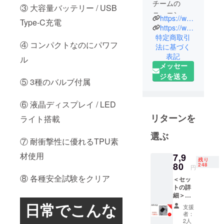
チームの
③ 大容量バッテリー / USB
ニュエンで
https://www.brightdiy.jp/
Type-C充電
す。
https://www.instagram.com/brightdiyjp/
中国の総合
特定商取引
④ コンパクトなのにパワフ
法に基づく
家電メー
表記
カー向けに
ル
メッセー
人気製品を
ジを送る
多数製造し
⑤ 3種のバルブ付属
た実績のあ
る製品を、
⑥ 液晶ディスプレイ / LED
日本の皆様
リターンを
ライト搭載
にも是非体
選ぶ
験していた
⑦ 耐衝撃性に優れるTPU素
だきたくプ
材使用
7,9
ロジェクト
残り
80
248
円
を立ち上げ
⑧ 各種安全試験をクリア
ました。
＜セッ
トの詳
最新のテク
細＞
ノロジー
HOTO
日常でこんな
支援
AIR-Kid
で、皆さん
者：
本体 三
2人
の生活をよ