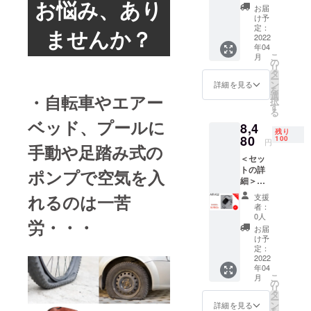
お悩み、あり
種類バ
お届
り豊かに、
ルブ 空
け予
気
定：
快適にする
ませんか？
チュー
2022
ことが弊社
年04
ブ USB-
こ
月
の理念で
C充電
の
リ
ケーブ
タ
す。
ー
ル 収納
ン
詳細を見る
を
どうぞよろ
バッグ
選
・自転車やエアー
択
日本語
しくお願い
す
る
説明書
致します！
ベッド、プールに
8,4
※2022
残り
年4月に
80
100
円
手動や足踏み式の
お届け
＜セッ
する予
トの詳
定です
ポンプで空気を入
細＞
が、生
HOTO
産、配
れるのは一苦
支援
AIR-Kid
送状況
者：
本体 三
により
0人
労・・・
種類バ
遅れる
お届
ルブ 空
可能性
け予
気
もござ
定：
チュー
2022
いま
年04
ブ USB-
す。 ※
こ
月
C充電
税込、
の
リ
ケーブ
送料込
タ
ー
ル 収納
の価格
ン
詳細を見る
を