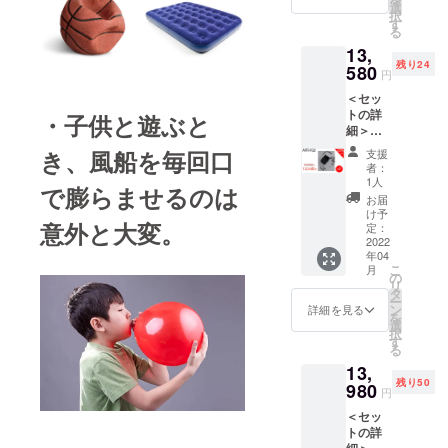
バッグ
となり
選
択
日本語
ます。
す
る
説明書
※商品の
13,
※2022
仕様、
残り24
年4月に
580
デザイ
円
お届け
ンに関
＜セッ
する予
しまし
トの詳
定です
・子供と遊ぶと
ては一
細＞
が、生
部変更
HOTO
産、配
になる
き、風船を毎回口
支援
AIR-Kid
送状況
可能性
者：
本体 三
により
もござ
1人
で膨らませるのは
種類バ
遅れる
いま
お届
ルブ 空
可能性
す。ご
け予
意外と大変。
気
もござ
定：
了承く
チュー
2022
いま
ださ
年04
ブ USB-
す。 ※
い。
こ
月
C充電
税込、
の
リ
ケーブ
送料込
タ
ー
ル 収納
の価格
ン
詳細を見る
を
バッグ
となり
選
択
日本語
ます。
す
る
説明書
※商品の
13,
※2022
仕様、
残り50
年4月に
980
デザイ
円
お届け
ンに関
＜セッ
する予
しまし
トの詳
定です
ては一
細＞