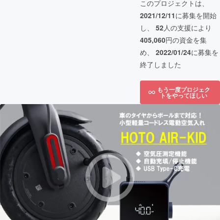
このプロジェクトは、
2021/12/11
に募集を開始
し、
52
人の支援により
405,060
円の資金を集
め、
2022/01/24
に募集を
終了しました
もう一度プロジェク
トをやってほしい