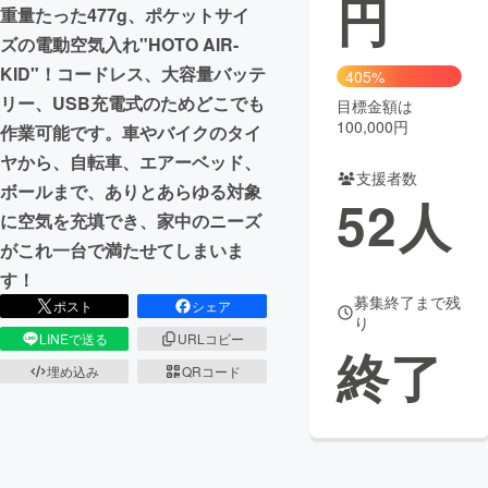
円
重量たった477g、ポケットサイ
まちづくり・地域活性化
ズの電動空気入れ"HOTO AIR-
KID"！コードレス、大容量バッテ
405%
リー、USB充電式のためどこでも
目標金額は
CAMPFIRE for Social Good
CAMPFIRE Creation
100,000円
作業可能です。車やバイクのタイ
CAMPFIREふるさと納税
machi-ya
コミュニティ
ヤから、自転車、エアーベッド、
支援者数
ボールまで、ありとあらゆる対象
52
人
に空気を充填でき、家中のニーズ
がこれ一台で満たせてしまいま
す！
募集終了まで残
ポスト
シェア
り
LINEで送る
URLコピー
終了
埋め込み
QRコード