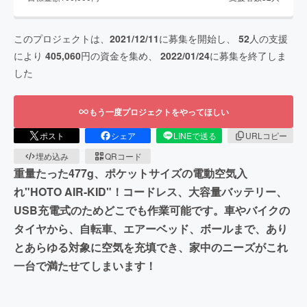
このプロジェクトは、
2021/12/11
に募集を開始し、
52
人の支援
により
405,060
円の資金を集め、
2022/01/24
に募集を終了しま
した
もう一度プロジェクトをやってほしい
ポスト
シェア
LINEで送る
URLコピー
埋め込み
QRコード
重量たった477g、ポケットサイズの電動空気入
れ"HOTO AIR-KID"！コードレス、大容量バッテリー、
USB充電式のためどこでも作業可能です。車やバイクの
タイヤから、自転車、エアーベッド、ボールまで、あり
とあらゆる対象に空気を充填でき、家中のニーズがこれ
一台で満たせてしまいます！