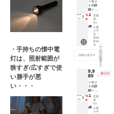
＜セッ
商品に
遅れる
トの詳
は「送
可能性
細＞ ・
料・輸
もござ
懐中電
入税・
いま
支援
灯
消費
す。 ※
者：
「HOT
税・保
商品の
0人
O LED-
証料な
仕様、
お届
Kid」
ど」が
デザイ
け予
・ラン
入って
定：
ンに関
プ
2022
いま
しまし
年04
シェー
す。
ては一
こ
月
ド ・
※2022
の
部変更
・手持ちの懐中電
リ
USB
年4月に
タ
になる
ー
Type-C
お届け
ン
可能性
詳細を見る
灯は、照射範囲が
を
充電
する予
選
もござ
択
ケーブ
定です
す
いま
る
狭すぎ/広すぎで使
ル ・取
が、生
す。ご
9,9
扱説明
産、配
了承く
残り25
書 ※こ
い勝手が悪
80
送状況
ださ
円
ちらの
により
い。
＜セッ
商品に
遅れる
い・・・
トの詳
は「送
可能性
細＞ ・
料・輸
もござ
懐中電
入税・
いま
支援
灯
消費
す。 ※
者：
「HOT
税・保
商品の
0人
O LED-
証料な
仕様、
お届
Kid」
ど」が
デザイ
け予