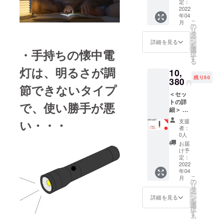
・ラン
入って
定：
ンに関
プ
2022
いま
しまし
年04
シェー
す。
ては一
こ
月
ド ・
※2022
の
部変更
リ
USB
年4月に
タ
になる
ー
Type-C
お届け
ン
可能性
詳細を見る
を
充電
する予
選
もござ
・手持ちの懐中電
択
ケーブ
定です
す
いま
る
ル ・取
が、生
す。ご
灯は、明るさが調
10,
扱説明
産、配
了承く
残り50
書 ※こ
380
送状況
ださ
円
節できないタイプ
ちらの
により
い。
＜セッ
商品に
遅れる
トの詳
は「送
可能性
で、使い勝手が悪
細＞ ・
料・輸
もござ
懐中電
入税・
いま
支援
い・・・
灯
消費
す。 ※
者：
「HOT
税・保
商品の
0人
O LED-
証料な
仕様、
お届
Kid」
ど」が
デザイ
け予
・ラン
入って
定：
ンに関
プ
2022
いま
しまし
年04
シェー
す。
ては一
こ
月
ド ・
※2022
の
部変更
リ
USB
年4月に
タ
になる
ー
Type-C
お届け
ン
可能性
詳細を見る
を
充電
する予
選
もござ
択
ケーブ
定です
す
いま
る
ル ・取