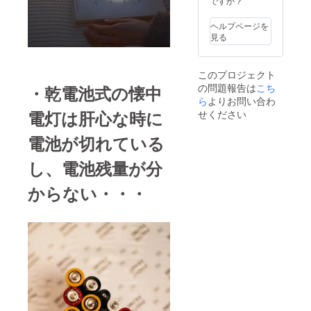
ですか？
可能性
もござ
ヘルプページを
いま
見る
す。ご
了承く
ださ
このプロジェクト
い。
の問題報告は
こち
・乾電池式の懐中
ら
よりお問い合わ
電灯は肝心な時に
せください
電池が切れている
し、電池残量が分
からない・・・