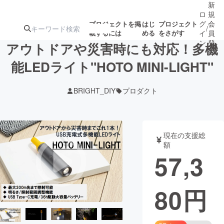
新
ロ
規
グ
会
プロジェクトを掲
はじ
プロジェクト
/
載するには
める
をさがす
イ
員
ン
登
アウトドアや災害時にも対応！多機
録
能LEDライト"HOTO MINI-LIGHT"
人気のプロ
注目のリ
注目の新着プロ
募集終了が近いプ
もうすぐ公開
BRIGHT_DIY
プロダクト
ジェクト
ターン
ジェクト
ロジェクト
されます
アート・写真
音楽
現在の支援総
額
57,3
テクノロジー・ガジェット
ゲーム・サ
80
円
映像・映画
書籍・雑誌
ビジネス・起業
チャレンジ