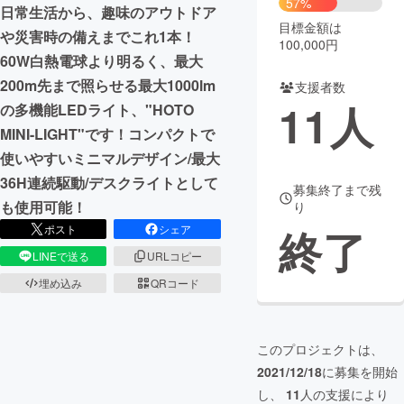
57%
日常生活から、趣味のアウトドア
目標金額は
まちづくり・地域活性化
や災害時の備えまでこれ1本！
100,000円
60W白熱電球より明るく、最大
200m先まで照らせる最大1000lm
支援者数
CAMPFIRE for Social Good
CAMPFIRE Creation
11
人
の多機能LEDライト、"HOTO
CAMPFIREふるさと納税
machi-ya
コミュニティ
MINI-LIGHT"です！コンパクトで
使いやすいミニマルデザイン/最大
36H連続駆動/デスクライトとして
募集終了まで残
も使用可能！
り
終了
ポスト
シェア
LINEで送る
URLコピー
埋め込み
QRコード
このプロジェクトは、
2021/12/18
に募集を開始
し、
11
人の支援により