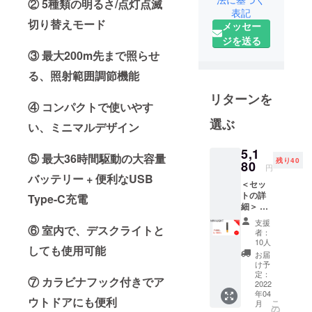
家電メー
② 5種類の明るさ/点灯点滅
表記
カー向けに
切り替えモード
メッセー
人気製品を
ジを送る
多数製造し
③ 最大200m先まで照らせ
た実績のあ
る、照射範囲調節機能
る製品を、
日本の皆様
リターンを
④ コンパクトで使いやす
にも是非体
選ぶ
験していた
い、ミニマルデザイン
だきたくプ
5,1
ロジェクト
⑤ 最大36時間駆動の大容量
残り40
80
円
を立ち上げ
バッテリー + 便利なUSB
ました。
＜セッ
トの詳
Type-C充電
最新のテク
細＞ ・
ノロジー
懐中電
支援
灯
⑥ 室内で、デスクライトと
で、皆さん
者：
「HOT
10人
の生活をよ
しても使用可能
O LED-
お届
り豊かに、
Kid」
け予
・ラン
定：
快適にする
⑦ カラビナフック付きでア
プ
2022
ことが弊社
年04
シェー
ウトドアにも便利
こ
月
の理念で
ド ・
の