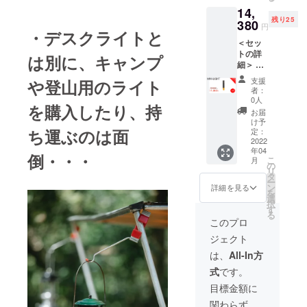
が、生
す。ご
14,
扱説明
産、配
了承く
残り25
書 ※こ
380
送状況
ださ
円
・デスクライトと
ちらの
により
い。
＜セッ
商品に
遅れる
トの詳
は「送
可能性
は別に、キャンプ
細＞ ・
料・輸
もござ
懐中電
入税・
いま
支援
や登山用のライト
灯
消費
す。 ※
者：
「HOT
税・保
商品の
0人
を購入したり、持
O LED-
証料な
仕様、
お届
Kid」
ど」が
デザイ
け予
・ラン
ち運ぶのは面
入って
定：
ンに関
プ
2022
いま
しまし
年04
シェー
す。
ては一
倒・・・
こ
月
ド ・
※2022
の
部変更
リ
USB
年4月に
タ
になる
ー
Type-C
お届け
ン
可能性
詳細を見る
を
充電
する予
選
もござ
択
ケーブ
定です
す
いま
る
ル ・取
が、生
す。ご
このプロ
扱説明
産、配
了承く
ジェクト
書 ※こ
送状況
ださ
ちらの
により
い。
は、
All-In方
商品に
遅れる
式
です。
は「送
可能性
料・輸
もござ
目標金額に
入税・
いま
関わらず、
消費
す。 ※