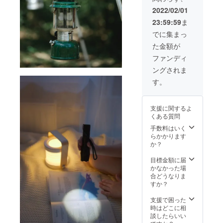
税・保
商品の
2022/02/01
証料な
仕様、
23:59:59
ま
ど」が
デザイ
入って
ンに関
でに集まっ
いま
しまし
た金額が
す。
ては一
※2022
部変更
ファンディ
年4月に
になる
ングされま
お届け
可能性
する予
もござ
す。
定です
いま
が、生
す。ご
産、配
了承く
支援に関するよ
送状況
ださ
くある質問
により
い。
遅れる
手数料はいく
可能性
らかかります
もござ
か？
いま
す。 ※
目標金額に届
商品の
かなかった場
仕様、
合どうなりま
デザイ
すか？
ンに関
しまし
支援で困った
ては一
時はどこに相
部変更
談したらいい
になる