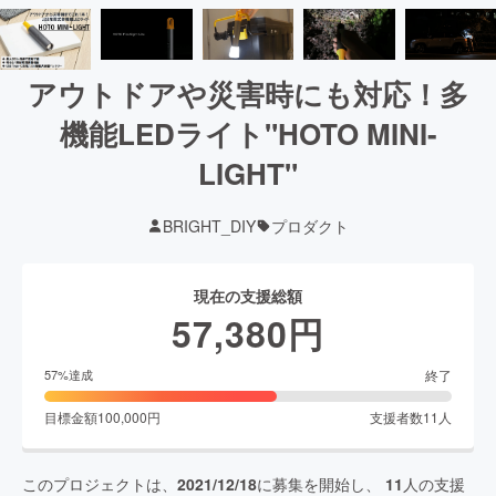
アウトドアや災害時にも対応！多
機能LEDライト"HOTO MINI-
LIGHT"
BRIGHT_DIY
プロダクト
現在の支援総額
57,380
円
終了
57
%達成
目標金額
100,000
円
支援者数
11
人
このプロジェクトは、
2021/12/18
に募集を開始し、
11
人の支援