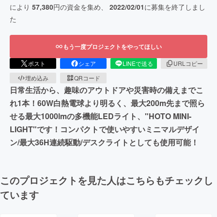
により
57,380
円の資金を集め、
2022/02/01
に募集を終了しまし
た
もう一度プロジェクトをやってほしい
ポスト
シェア
LINEで送る
URLコピー
埋め込み
QRコード
日常生活から、趣味のアウトドアや災害時の備えまでこ
れ1本！60W白熱電球より明るく、最大200m先まで照ら
せる最大1000lmの多機能LEDライト、"HOTO MINI-
LIGHT"です！コンパクトで使いやすいミニマルデザイ
ン/最大36H連続駆動/デスクライトとしても使用可能！
このプロジェクトを見た人はこちらもチェックし
ています