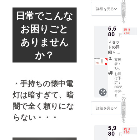
リ
USB
タ
す。
ー
Type-C
ン
詳細を見る
を
どうぞよろ
日常でこんな
充電
選
択
ケーブ
しくお願い
す
る
ル ・取
お困りごと
致します！
5,5
扱説明
残り
書 ※こ
80
249
円
ちらの
ありません
＜セッ
商品に
トの詳
は「送
か？
細＞ ・
料・輸
懐中電
入税・
支援
灯
消費
者：
「HOT
税・保
1人
O LED-
証料な
お届
Kid」
ど」が
け予
・手持ちの懐中電
・ラン
入って
定：
プ
2022
いま
年04
シェー
灯は暗すぎて、暗
す。
こ
月
ド ・
※2022
の
リ
USB
年4月に
タ
闇で全く頼りにな
ー
Type-C
お届け
ン
詳細を見る
を
充電
する予
選
らない・・・
択
ケーブ
定です
す
る
ル ・取
が、生
5,9
扱説明
産、配
残り
書 ※こ
80
送状況
100
円
ちらの
により