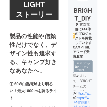
LIGHT
BRIGH
ストーリー
T_DIY
東京都
他に414件
のプロジェ
製品の性能や信頼
クトを掲載
しています
性だけでなく、デ
CAMPFIRE
ザイン性も追求す
アワード受
賞履歴
る、キャンプ好き
2025 プロダ
クト・テッ
なあなたへ。
ク部門
初めまし
て！BRIGHT
① 60W白熱電球より明る
チームの
い！最大1000lmを誇るライ
ニュエンで
https://www.brightdiy.jp/
す。
ト
https://www.instagram.com/brightdiyjp/
中国の総合
特定商取引
法に基づく