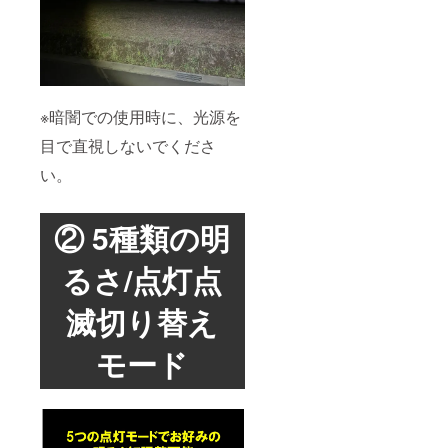
※暗闇での使用時に、光源を
目で直視しないでくださ
い。
② 5種類の明
るさ/点灯点
滅切り替え
モード