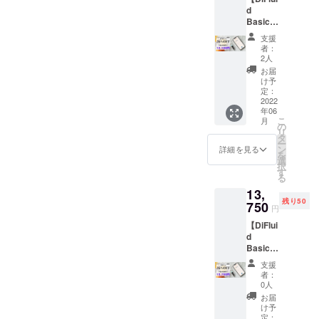
d
Basic】
デ ジ タ
支援
ル ス マ
者：
ー ト 糖
2人
度計
お届
26％OF
け予
F
定：
2022
年06
こ
月
の
リ
タ
ー
ン
詳細を見る
を
選
択
す
る
13,
残り50
750
円
【DiFlui
d
Basic】
デ ジ タ
支援
ル ス マ
者：
ー ト 糖
0人
度計
お届
16%OF
け予
F
定：