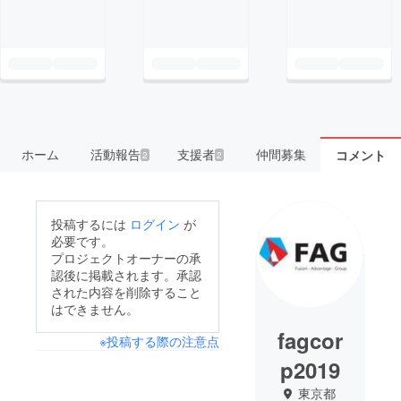
ホーム
活動報告
支援者
仲間募集
コメント
2
2
投稿するには
ログイン
が
必要です。
プロジェクトオーナーの承
認後に掲載されます。承認
された内容を削除すること
はできません。
fagcor
※投稿する際の注意点
p2019
東京都