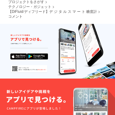
プロジェクトをさがす
>
テクノロジー・ガジェット
>
【DiFluid/ディフリード】デ ジ タ ル ス マ ー ト 糖度計
>
コメント