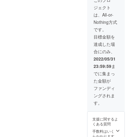
ジェクト
は、All-or-
Nothing方式
です。
目標金額を
達成した場
合にのみ、
2022/05/31
23:59:59
ま
でに集まっ
た金額が
ファンディ
ングされま
す。
支援に関するよ
くある質問
手数料はいく
らかかります