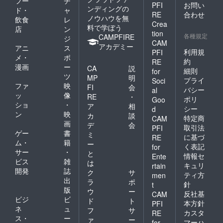
フー
チ
PFI
お問い
ンディングの
ド・
ャ
RE
合わせ
ノウハウを無
飲食
レ
Crea
料で学ぼう
店
ン
tion
各種規定
CAMPFIRE
ジ
CAM
アカデミー
アニ
ス
利用規
PFI
メ・
ポ
約
RE
漫画
ー
CA
説
細則
for
ツ
MP
明
プライ
Soci
ファ
映
FI
会
バシー
al
ッ
像
RE
・
ポリ
Goo
ショ
・
ア
相
シー
d
ン
映
カ
談
特定商
CAM
画
デ
会
取引法
PFI
ゲー
書
ミ
に基づ
RE
ム・
籍
ー
く表記
for
サー
・
と
情報セ
Ente
ビス
雑
は
キュリ
rtain
開発
誌
ク
サ
ティ方
men
出
ラ
ポ
針
t
版
ウ
ー
反社基
CAM
ビジ
ビ
ド
ト
本方針
PFI
ネ
ュ
フ
サ
カスタ
RE
ス・
ー
ァ
ー
マーハ
for