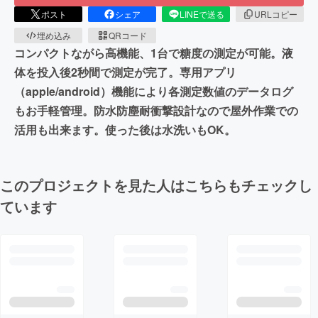
ポスト
シェア
LINEで送る
URLコピー
埋め込み
QRコード
コンパクトながら高機能、1台で糖度の測定が可能。液
体を投入後2秒間で測定が完了。専用アプリ
（apple/android）機能により各測定数値のデータログ
もお手軽管理。防⽔防塵耐衝撃設計なので屋外作業での
活用も出来ます。使った後は水洗いもOK。
このプロジェクトを見た人はこちらもチェックし
ています