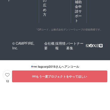
の
補助
広
金申
め
請サ
方
ポー
ト
「QRコード」は株式会社デンソーウェーブの登録商標です。
© CAMPFIRE,
会社概
採用情
パートナー
Inc.
要
報
募集
fagcorp2019
さんへアンコール
もう一度プロジェクトをやってほしい
12