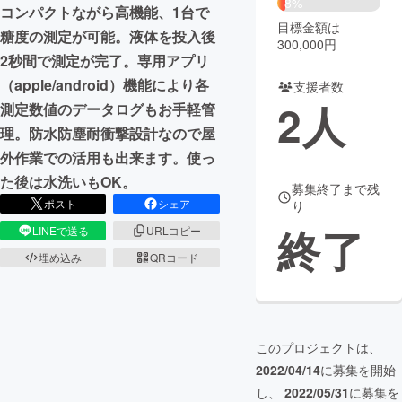
8%
コンパクトながら高機能、1台で
目標金額は
まちづくり・地域活性化
糖度の測定が可能。液体を投入後
300,000円
2秒間で測定が完了。専用アプリ
（apple/android）機能により各
支援者数
CAMPFIRE for Social Good
CAMPFIRE Creation
2
人
測定数値のデータログもお手軽管
CAMPFIREふるさと納税
machi-ya
コミュニティ
理。防⽔防塵耐衝撃設計なので屋
外作業での活用も出来ます。使っ
た後は水洗いもOK。
募集終了まで残
ポスト
シェア
り
終了
LINEで送る
URLコピー
埋め込み
QRコード
このプロジェクトは、
2022/04/14
に募集を開始
し、
2022/05/31
に募集を