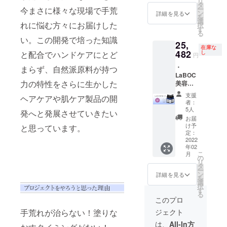
リ
とこ
タ
ー
今まさに様々な現場で手荒
ろ、
ン
詳細を見る
を
40％
選
れに悩む方々にお届けした
択
OFFの
す
る
15,444
い。この開発で培った知識
25,
円（送
在庫な
料別）
482
と配合でハンドケアにとど
し
円
でお届
・
まらず、自然派原料が持つ
けいた
LaBOC
しま
力の特性をさらに生かした
美容液
す。
5本 ・
支援
ヘアケアや肌ケア製品の開
送料一
者：
律600円
5人
発へと発展させていきたい
※希望小
お届
売価格5
け予
と思っています。
個
定：
42,900
2022
年02
円（税
こ
月
込）の
の
リ
とこ
タ
ー
ろ、
ン
詳細を見る
を
42％
選
択
OFFの
す
る
24,882
このプロ
円（送
手荒れが治らない！塗りな
ジェクト
料別）
でお届
は、
All-In方