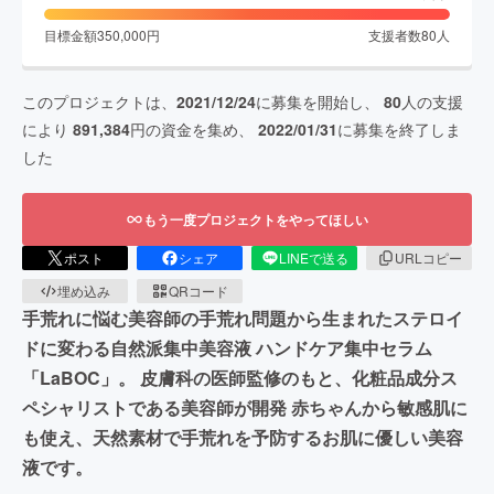
目標金額
350,000
円
支援者数
80
人
このプロジェクトは、
2021/12/24
に募集を開始し、
80
人の支援
により
891,384
円の資金を集め、
2022/01/31
に募集を終了しま
した
もう一度プロジェクトをやってほしい
ポスト
シェア
LINEで送る
URLコピー
埋め込み
QRコード
手荒れに悩む美容師の手荒れ問題から生まれたステロイ
ドに変わる自然派集中美容液 ハンドケア集中セラム
「LaBOC」。 皮膚科の医師監修のもと、化粧品成分ス
ペシャリストである美容師が開発 赤ちゃんから敏感肌に
も使え、天然素材で手荒れを予防するお肌に優しい美容
液です。