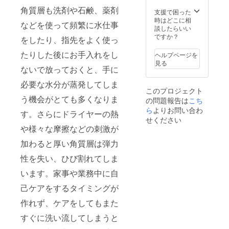
角質層も洗剤や石鹸、薬剤
支援で困った
時はどこに相
などを使って頻繁に水仕事
談したらいい
ですか？
をしたり、指先をよく使っ
たりした後にお手入れをし
ヘルプページを
見る
ないで放っておくと、手に
必要な水分が蒸発してしま
このプロジェクト
う機会がとても多くなりま
の問題報告は
こち
ら
よりお問い合わ
す。さらにドライヤーの熱
せください
や様々な摩擦などの刺激が
加わると厚い角質層は弾力
性を失い、ひび割れてしま
います。家事や業務中に自
己ケアをするタイミングが
作れず、ケアをしてもまた
すぐに洗い流してしまうと