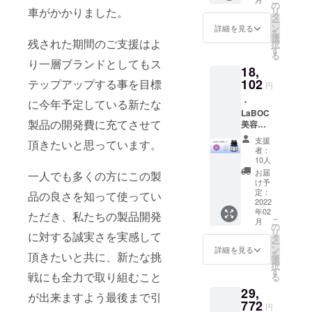
とこ
の
車がかかりました。
リ
ろ、早
タ
ー
割
ン
詳細を見る
を
32％OF
選
残された期間のご支援はよ
択
Fの
す
る
5,834円
り一層ブランドとしてもス
18,
（送料
別）で
102
テップアップする事を目標
円
お届け
・
に今年予定している新たな
いたし
LaBOC
ます。
製品の開発費に充てさせて
美容液
3本 ・
支援
頂きたいと思っています。
送料一
者：
律600円
10人
※希望小
お届
一人でも多くの方にこの製
売価格3
け予
個
定：
品の良さを知って使ってい
25,740
2022
年02
円（税
ただき、私たちの製品開発
こ
月
込）の
の
リ
に対する誠実さを実感して
とこ
タ
ー
ろ、
ン
詳細を見る
を
頂きたいと共に、新たな挑
32％
選
択
OFFの
す
戦にも全力で取り組むこと
る
17,502
29,
円（送
が出来ますよう最後まで引
料別）
772
円