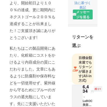
より、開始初日より１０
法に基づく
アリング
表記
サービス
０％の達成、更に期間内に
メッセー
「airchair」
ネクストゴール２００％も
ジを送る
やヘアカ
達成することが出来まし
ラーのレシ
た！ご支援頂き誠にありが
ピ共用サー
ビス
リターンを
とうございます!
「COLTE」
選ぶ
を運営し、
私たちはこの製品開発にあ
美容に関す
たり、化粧箱にコストをか
る悩みや課
目標金額
けるより内容成分の質にこ
題を解決す
未達でも
リターン
るために
だわりました。文章にもあ
が届きま
日々活動し
るように防腐剤や保存料な
す
(All-in
ています。
方式)
どを一切使用せず、紫外線
より幅広い
6,4
課題解決に
から守るためにブルーのガ
残り1
34
円
取り組むた
ラスの遮光瓶にしていま
・
めに製品開
LaBOC
す。先にご支援いただいた
発部門とし
美容液