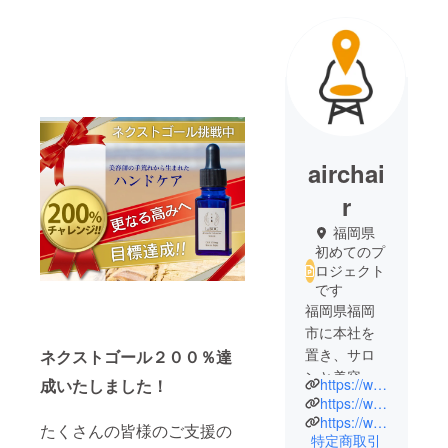
airchai
r
福岡県
初めてのプ
ロジェクト
です
福岡県福岡
市に本社を
置き、サロ
ネクストゴール２００％達
ンと美容
https://www.instagram.com/laboc.beauty/
成いたしました！
師、お客様
https://www.airchair.salon/
をマッチン
https://www.colte.airchair.salon/
たくさんの皆様のご支援の
特定商取引
グするシェ