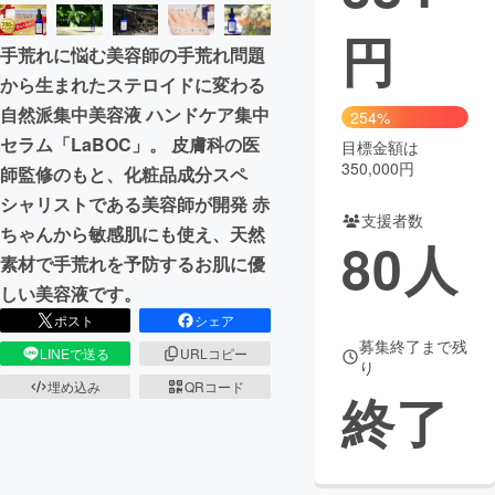
円
まちづくり・地域活性化
手荒れに悩む美容師の手荒れ問題
から生まれたステロイドに変わる
CAMPFIRE for Social Good
CAMPFIRE Creation
自然派集中美容液 ハンドケア集中
254%
CAMPFIREふるさと納税
machi-ya
コミュニティ
セラム「LaBOC」。 皮膚科の医
目標金額は
350,000円
師監修のもと、化粧品成分スペ
シャリストである美容師が開発 赤
支援者数
ちゃんから敏感肌にも使え、天然
80
人
素材で手荒れを予防するお肌に優
しい美容液です。
ポスト
シェア
募集終了まで残
LINEで送る
URLコピー
り
埋め込み
QRコード
終了