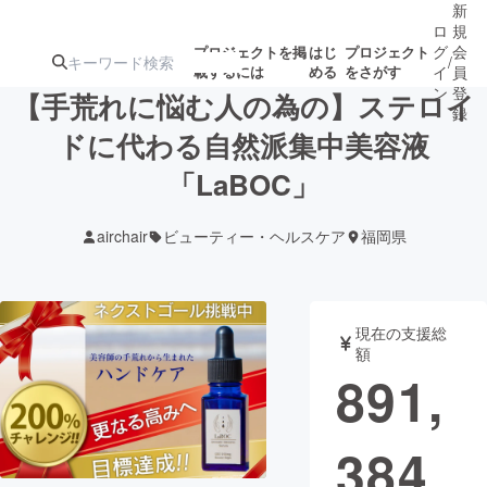
新
ロ
規
グ
会
プロジェクトを掲
はじ
プロジェクト
/
載するには
める
をさがす
イ
員
ン
登
【手荒れに悩む人の為の】ステロイ
録
ドに代わる自然派集中美容液
「LaBOC」
人気のプロ
注目のリ
注目の新着プロ
募集終了が近いプ
もうすぐ公開
ジェクト
ターン
ジェクト
ロジェクト
されます
airchair
ビューティー・ヘルスケア
福岡県
アート・写真
音楽
現在の支援総
テクノロジー・ガジェット
ゲーム・サ
額
891,
映像・映画
書籍・雑誌
384
ビジネス・起業
チャレンジ