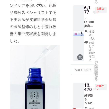
る
割50%
ンドケアを追い求め、化粧
6,1
OFFの
在庫な
4,290円
77
し
品成分スペシャリストであ
円
（送料
・
別）で
る美容師が皮膚科学会所属
LaBOC
お届け
の医師監修のもと手荒れ改
美容液
いたし
1本 ・
ます。
支援
善の集中美容液を開発しま
送料一
者：
律600円
15人
した。
※希望小
お届
売価格1
け予
個8,580
定：
円（税
2022
年02
込）の
こ
月
とこ
の
リ
ろ、早
タ
ー
割35%
ン
詳細を見る
を
OFFの
選
択
5,577円
す
る
（送料
13,
別）で
在庫な
お届け
470
し
円
いたし
超早割
ます。
５
０％OF
F ・
支援