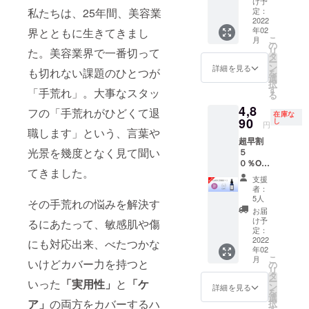
け予
10個
私たちは、25年間、美容業
定：
85,800
2022
年02
界とともに生きてきまし
円（税
こ
月
込）の
の
リ
た。美容業界で一番切って
とこ
タ
ー
ろ、
ン
詳細を見る
も切れない課題のひとつが
を
45％
選
択
OFFの
す
「手荒れ」。大事なスタッ
る
47,190
4,8
円（送
フの「手荒れがひどくて退
在庫な
料別）
90
し
円
職します」という、言葉や
でお届
超早割
けいた
光景を幾度となく見て聞い
５
しま
０％OF
す。
てきました。
F ・
支援
LaBOC
者：
美容液
5人
その手荒れの悩みを解決す
1本 ・
お届
送料一
け予
るにあたって、敏感肌や傷
律600円
定：
※希望小
2022
にも対応出来、べたつかな
年02
売価格1
こ
月
いけどカバー力を持つと
個8,580
の
リ
円（税
タ
ー
いった
「実用性」
と
「ケ
込）の
ン
詳細を見る
を
とこ
選
ア」
の両方をカバーするハ
択
ろ、早
す