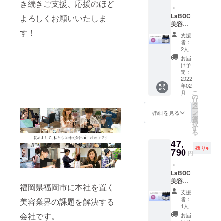
でお届
き続きご支援、応援のほど
・
けいた
LaBOC
よろしくお願いいたしま
しま
美容液
す。
す！
5本 ・
支援
送料一
者：
律600円
2人
※希望小
お届
売価格5
け予
個
定：
42,900
2022
年02
円（税
こ
月
込）の
の
リ
とこ
タ
ー
ろ、
ン
詳細を見る
を
32％
選
択
OFFの
す
る
29,172
47,
円（送
残り4
料別）
790
円
でお届
・
けいた
LaBOC
しま
美容液
す。
福岡県福岡市に本社を置く
10本 ・
支援
送料一
者：
美容業界の課題を解決する
律600円
1人
※希望小
会社です。
お届
売価格