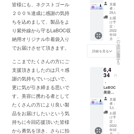
1本 ・
て美容師、
皆様にも、ネクストゴール
支援
送料一
者：
化粧品成分
律600円
２００％達成に感謝の気持
29人
上級スペ
※希望小
お届
ちを込めまして、製品をよ
売価格1
シャリス
け予
個8,580
定：
ト、日本皮
り紫外線から守るLaBOC収
円（税
2022
年02
膚科学会所
込）の
納用オリジナル巾着袋入り
こ
月
とこ
の
属総合医師
リ
ろ、早
タ
でお届けさせて頂きます。
と開発チー
ー
割32%
ン
詳細を見る
を
OFFの
ムを構成し
選
択
5,834円
す
ここまでたくさんの方にご
てできたの
る
（送料
が
6,4
別）で
支援頂きましたのは只々感
お届け
34
「LaBOC」
円
謝の気持ちでいっぱいで、
いたし
です。美容
・
ます。
更に気が引き締まる思いで
LaBOC
業界をより
美容液1
楽しく、新
す。美容に携わる者として
本 ・送
支援
しく変えて
料一律
者：
たくさんの方により良い製
600円 ※
いく会社で
3人
希望小
品をお届けしたいという気
お届
す。
売価格1
け予
個8,580
持ちに今回応援頂いた皆様
定：
円（税
2022
から勇気を頂き、さらに拍
年02
込）の
こ
月