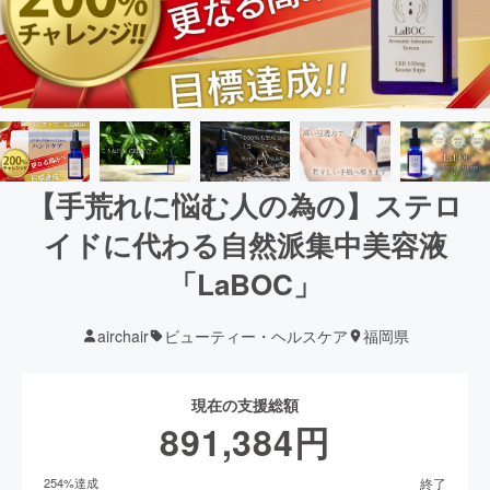
【手荒れに悩む人の為の】ステロ
イドに代わる自然派集中美容液
「LaBOC」
airchair
ビューティー・ヘルスケア
福岡県
現在の支援総額
891,384
円
終了
254
%達成