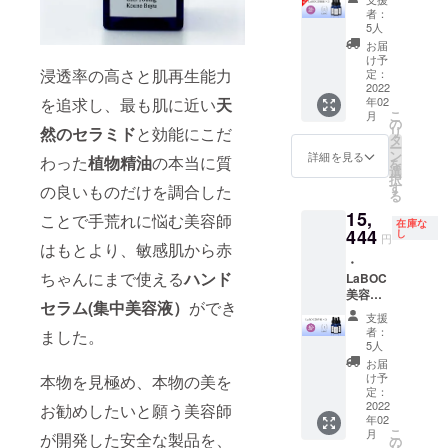
LaBOC
者：
美容液
5人
3本 ・
お届
送料一
け予
律600円
浸透率の高さと肌再生能力
定：
※希望小
2022
を追求し、最も肌に近い
天
年02
売価格1
こ
月
個
の
然のセラミド
と効能にこだ
リ
25,740
タ
ー
円（税
ン
詳細を見る
わった
植物精油
の本当に質
を
込）の
選
択
とこ
す
の良いものだけを調合した
る
ろ、早
15,
割50%
ことで手荒れに悩む美容師
在庫な
OFFの
444
し
円
はもとより、敏感肌から赤
12,870
・
円（送
ちゃんにまで使える
ハンド
LaBOC
料込）
美容液
でお届
セラム(集中美容液）
ができ
3本 ・
けいた
支援
送料一
しま
者：
ました。
律600円
す。
5人
※希望小
お届
売価格3
け予
本物を見極め、本物の美を
個
定：
25,740
2022
お勧めしたいと願う美容師
年02
円（税
こ
月
が開発した安全な製品を、
込）の
の