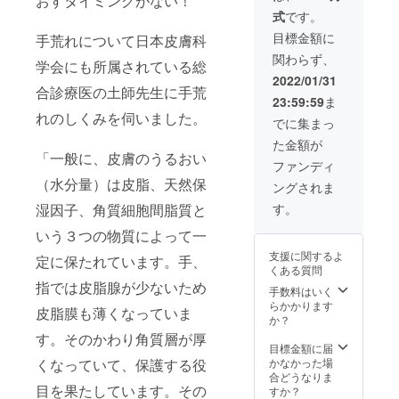
おすタイミングがない！
けいた
式
です。
しま
す。
目標金額に
手荒れについて日本皮膚科
関わらず、
学会にも所属されている総
2022/01/31
合診療医の土師先生に手荒
23:59:59
ま
れのしくみを伺いました。
でに集まっ
た金額が
「一般に、皮膚のうるおい
ファンディ
（水分量）は皮脂、天然保
ングされま
湿因子、角質細胞間脂質と
す。
いう３つの物質によって一
支援に関するよ
定に保たれています。手、
くある質問
指では皮脂腺が少ないため
手数料はいく
らかかります
皮脂膜も薄くなっていま
か？
す。そのかわり角質層が厚
目標金額に届
くなっていて、保護する役
かなかった場
合どうなりま
目を果たしています。その
すか？