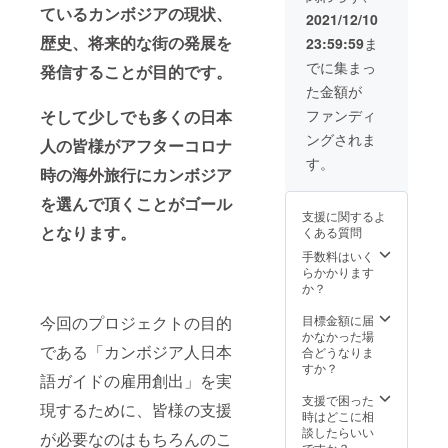
ているカンボジアの現状、
2021/12/10
歴史、将来的な街の発展を
23:59:59
ま
でに集まっ
発信することが目的です。
た金額が
そして少しでも多くの日本
ファンディ
ングされま
人の皆様がアフターコロナ
す。
時の海外旅行にカンボジア
を選んで頂くことがゴール
支援に関するよ
となります。
くある質問
手数料はいく
らかかります
か？
今回のプロジェクトの目的
目標金額に届
かなかった場
である「カンボジア人日本
合どうなりま
すか？
語ガイドの雇用創出」を実
支援で困った
現するために、皆様の支援
時はどこに相
談したらいい
が必要なのはもちろんのこ
ですか？