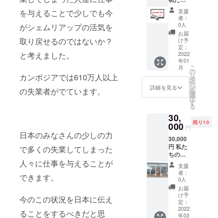
ご支援
す。 [交
が運営
者様へ
流時間]
支援
を与えることで少しでも今
するゲ
は、本
者：
１チ
ストハ
プロ
0人
がシェムリアップの活気を
ケット:
ウス
ジェク
お届
40分
（de
トの近
取り戻せるのではないか？
け予
４回分
SALOO
況や、
定：
（１ヶ
と考えました。
N
2022
今後の
月分）
年01
Village
活動の
[実施予
こ
月
）の壁
ご案内
の
定日] ２
リ
カンボジアでは610万人以上
(プール
をさせ
タ
０２１
ー
沿い)に
て頂く
ン
詳細を見る
年１２
の失業者がでています。
を
あなた
予定で
選
月から
択
のネー
おりま
す
日本時
る
ムプ
す。
間２
30,
レート
（年１
０：０
残り10
を飾り
000
回）
円
０〜２
ます！
日本のみなさんの少しの力
０：４
30,000
※必ず備
５（日
円 私た
考欄に
で多くの失業してしまった
曜日除
ちの運
「あな
く） ご
人々に仕事を与えることが
営する
たの名
支援
支援者
ゲスト
前」を
者：
様が都
できます。
ハウス
記載し
0人
合の良
に２泊
てくだ
お届
い日を
３日宿
さい！
け予
今のこの状況を日本に伝え
指定し
泊券
定：
て頂く
（限定
2022
ることをするべきだと思
ことが
年03
10組）