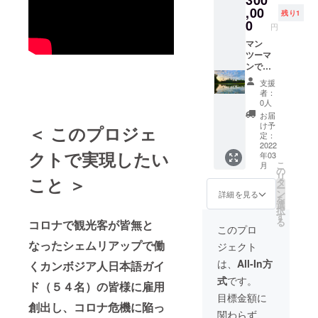
300
案内を
ご覧く
,00
残り1
送らせ
ださ
0
円
ていた
い。 ※
だきま
有効期
マン
す。 ※
限: ２０
ツーマ
有効期
２２年
ンでの
限: ２０
１月〜
アン
支援
２２年
２０２
コール
者：
１月〜
５年１
遺跡群
0人
２０２
２月ま
ガイド
お届
５年１
で
ツアー
け予
＜ このプロジェ
２月ま
２泊３
定：
で ※ 渡
日（オ
2022
クトで実現したい
年03
航費、
ルさん:
こ
月
その他
国家公
の
リ
こと ＞
滞在費
認ガイ
タ
ー
に関し
ド）
ン
詳細を見る
を
ては支
（限定:
選
択
援者様
1組）
す
る
コロナで観光客が皆無と
ご自身
詳細は
このプロ
での負
ツアー
なったシェムリアップで働
ジェクト
担とな
日程を
ります
ご覧く
は、
All-In方
くカンボジア人日本語ガイ
のでご
ださ
式
です。
了承く
い。
ド（５４名）の皆様に雇用
ださ
目標金額に
い。
創出し、コロナ危機に陥っ
関わらず、