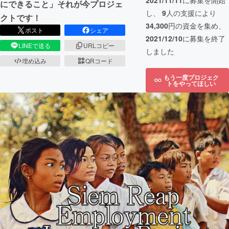
2021/11/11
に募集を開始
にできること」それが今プロジェ
し、
9
人の支援により
クトです！
34,300
円の資金を集め、
ポスト
シェア
2021/12/10
に募集を終了
LINEで送る
URLコピー
しました
埋め込み
QRコード
もう一度プロジェク
トをやってほしい