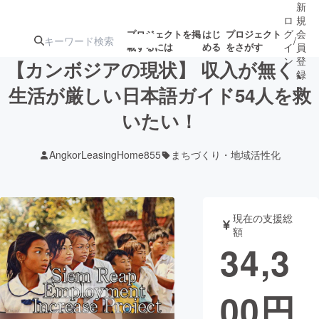
新
ロ
規
グ
会
プロジェクトを掲
はじ
プロジェクト
/
載するには
める
をさがす
イ
員
ン
登
【カンボジアの現状】 収入が無く、
録
生活が厳しい日本語ガイド54人を救
いたい！
人気のプロ
注目のリ
注目の新着プロ
募集終了が近いプ
もうすぐ公開
ジェクト
ターン
ジェクト
ロジェクト
されます
AngkorLeasingHome855
まちづくり・地域活性化
アート・写真
音楽
現在の支援総
テクノロジー・ガジェット
ゲーム・サ
額
34,3
映像・映画
書籍・雑誌
00
円
ビジネス・起業
チャレンジ