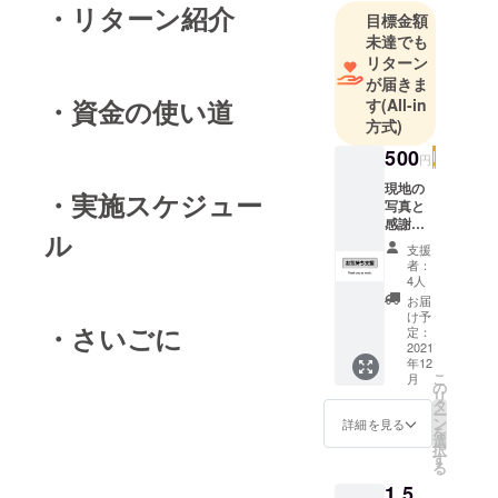
・リターン紹介
目標金額
未達でも
リターン
が届きま
・資金の使い道
す
(All-in
方式)
500
円
現地の
・実施スケジュー
写真と
感謝の
ル
メッ
支援
セージ
者：
を贈ら
4人
せてい
お届
ただき
け予
・さいごに
ま
定：
す！！
2021
年12
こ
月
の
リ
タ
ー
ン
詳細を見る
を
選
択
す
る
1,5