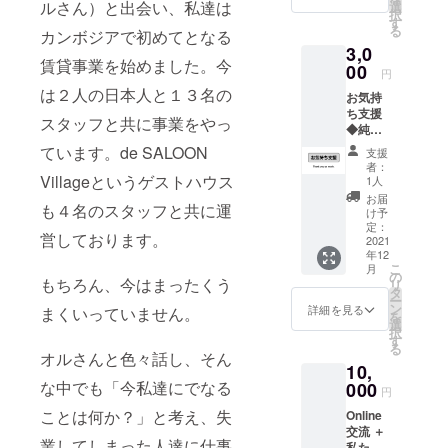
です。
ルさん）と出会い、私達は
光、高
選
をZoom
択
お好き
温多湿
す
meetin
る
カンボジアで初めてとなる
なデザ
を避け
gを通し
3,0
インを
て保存
て交流
賃貸事業を始めました。今
画像の
00
してく
して頂
円
商品一
ださい
きま
は２人の日本人と１３名の
お気持
覧から
・添加
す。 将
ち支援
お選び
物表
来、カ
スタッフと共に事業をやっ
◆純粋
頂けま
示：食
ンボジ
に企画
す。 ご
用黄色4
ています。de SALOON
アへ旅
支援
に賛同
希望が
号、青
行を考
者：
し、支
Villageというゲストハウス
ない場
色1号、
1人
えてい
援した
合はこ
ベニコ
る方に
お届
も４名のスタッフと共に運
い！と
ちらで
ウジ色
け予
是非と
いう方
選ばせ
定：
素、デ
もお勧
営しております。
におす
2021
ていた
キスト
めで
年12
すめで
だきま
リン ・
す！！
こ
月
す。 ※
す。 ※
の
アレル
※ 言語
もちろん、今はまったくう
リ
返礼品
ご支援
タ
ギー表
学習: 英
ー
はござ
時、必
ン
示：大
詳細を見る
まくいっていません。
語・ク
を
いませ
ず備考
選
豆
メール
択
ん。 お
欄にご
す
語を両
る
礼の
希望の
オルさんと色々話し、そん
方もし
10,
メール
デザイ
くはお
な中でも「今私達にでなる
をお送
000
ン番号
選びし
円
りさせ
をご記
て頂く
ことは何か？」と考え、失
Online
て頂き
入くだ
ことが
交流 ＋
ます。
さい。
できま
業してしまった人達に仕事
私たち