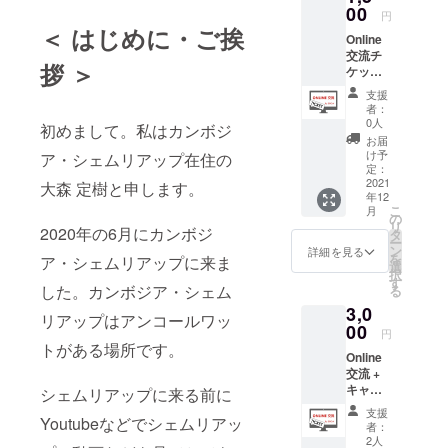
00
円
＜ はじめに・ご挨
Online
交流チ
拶 ＞
ケット
現地の
支援
日本語
者：
ガイド
0人
初めまして。私はカンボジ
の方と
お届
Online
け予
ア・シェムリアップ在住の
(by
定：
Zoom)
2021
大森 定樹と申します。
年12
で交流
こ
月
して頂
の
リ
2020年の6月にカンボジ
きま
タ
ー
す。 [内
ン
詳細を見る
を
ア・シェムリアップに来ま
容] 世界
選
択
遺産ア
す
した。カンボジア・シェム
る
ンコー
3,0
ルワッ
リアップはアンコールワッ
トのあ
00
円
るアジ
トがある場所です。
Online
ア屈指
交流 +
の観光
キャン
地カン
シェムリアップに来る前に
ディー
ボジ
支援
Youtubeなどでシェムリアッ
アン
ア・
者：
コール
シェム
2人