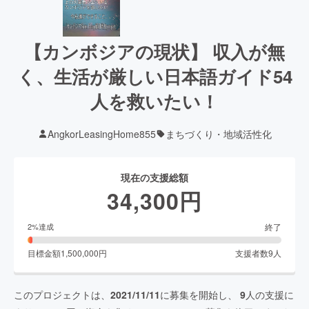
【カンボジアの現状】 収入が無
く、生活が厳しい日本語ガイド54
人を救いたい！
AngkorLeasingHome855
まちづくり・地域活性化
現在の支援総額
34,300
円
終了
2
%達成
目標金額
1,500,000
円
支援者数
9
人
このプロジェクトは、
2021/11/11
に募集を開始し、
9
人の支援に