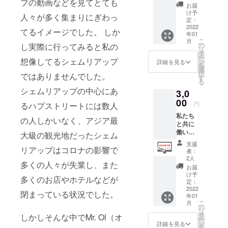
プの動画などを見てとても
（メッ
リアッ
お届
セージ
プの日
け予
人々が多く集まりにぎわっ
入り）
本語ガ
定：
[商品詳
2022
イドの
てるイメージでした。 しか
年01
細] ・名
みなさ
こ
月
称：世
んがご
の
し実際に行ってみると私の
リ
界の魔
支援者
タ
ー
法のあ
想像してるシェムリアップ
様に言
ン
詳細を見る
を
めちゃ
語学習
選
択
ではありませんでした。
ん ・原
（ク
す
る
材料
メール
シェムリアップの中心にあ
3,0
名：砂
語・英
糖、水
00
語）、
円
るハプストリートには数人
飴、酸
文化、
私たち
味料、
歴史、
の人しかいなく、アジア最
と共に
香料、
生活様
働いて
大豆
大級の観光地だったシェム
式、人
いるス
油、着
柄、カ
支援
タッフ
リアップはコロナの影響で
色料 ・
ンボジ
者：
が幼少
原料原
アが今
2人
多くの人々が失業し、また
期育っ
産地：
どのよ
お届
た孤児
タイ ・
うに発
け予
多くのお店やホテルなどが
院の子
内容
定：
展して
供たち
2022
量：４
いるの
閉まっている状況でした。
年01
が作っ
０g ・
か？な
こ
月
ている
保存方
の
ど自由
リ
キーホ
法：直
タ
なコン
しかしそんな中でMr. Ol（オ
ー
ルダー
射日
ン
テンツ
詳細を見る
を