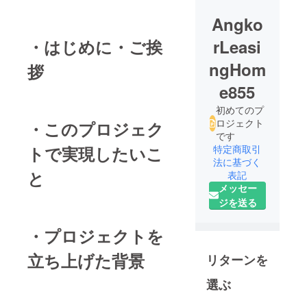
Angko
・はじめに・ご挨
rLeasi
ngHom
拶
e855
初めてのプ
ロジェクト
・このプロジェク
です
トで実現したいこ
特定商取引
法に基づく
と
表記
メッセー
ジを送る
・プロジェクトを
立ち上げた背景
リターンを
選ぶ