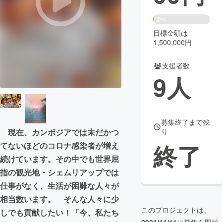
まちづくり・地域活性化
2%
目標金額は
1,500,000円
CAMPFIRE for Social Good
CAMPFIRE Creation
CAMPFIREふるさと納税
machi-ya
コミュニティ
支援者数
9
人
募集終了まで残
り
現在、カンボジアでは未だかつ
終了
てないほどのコロナ感染者が増え
続けています。その中でも世界屈
指の観光地・シェムリアップでは
仕事がなく、生活が困難な人々が
相当数います。 そんな人々に少
このプロジェクトは、
しでも貢献したい！「今、私たち