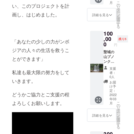
できま
こ
月
私たち
の
い、このプロジェクトを計
す。 ※
リ
の運営
タ
年末年
ー
するゲ
画し、はじめました。
ン
詳細を見る
始でお
を
ストハ
選
忙しく
択
ウス
す
実施日
る
（de
を来年
100
SALOO
以降に
N
,00
残り5
変更し
「あなたの少しの力がンボ
Village
0
円
たい方
）に宿
ジアの人々の生活を救うこ
は必ず
泊でき
聖域の
備考欄
るチ
山プノ
とができます」
に希望
ケット
ンクー
日をご
を発行
レンに
支援
記載く
いたし
て大自
私達も最大限の努力をして
者：
ださ
ます。
然を味
0人
い。
いきます。
コロナ
わう
お届
ウイル
キャン
け予
スの動
プ＆ガ
定：
どうかご協力とご支援の程
向（フ
イドツ
2022
年03
ライト
アー券
よろしくお願いします。
こ
月
状況）
（１泊
の
リ
に依存
２日）
タ
ー
しま
（限定:
ン
詳細を見る
を
す。 詳
5組）
選
択
しくは
詳細は
す
る
メール
ツアー
にてご
日程を