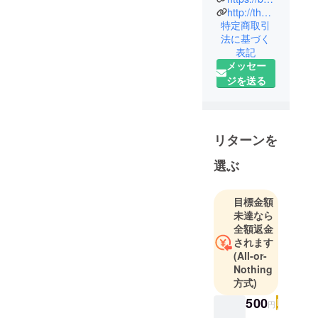
この度、12月15日をもちま
Shop
http://the-bluffstore.com/
して本プロジェクトのクラ
特定商取引
OPEN！
法に基づく
ウドファンディングが終了
表記
となり、目標金額未達成と
メッセー
＜PROFILE
ジを送る
いう結果になりました事を
＞
深くお詫び申し上げま
[ Padma ]と
す。 子供たちへ写真作品を
は、梵語で
リターンを
届けることは叶いませんで
紅い蓮の花
したが、このプロジェクト
選ぶ
の事です。
をご支援いただいた方やご
蓮の花は泥
覧になられた方に、「居場
目標金額
の池の中か
未達なら
所のない子供たち」の事を
全額返金
らも穢れる
少しでも考えて頂くお時間
されます
ことなく美
(All-or-
を頂けました事を、大変嬉
しく清らか
Nothing
に咲くこと
しく思います。これからも
方式)
から、
社会問題へと向き合い、活
500
円
どのような