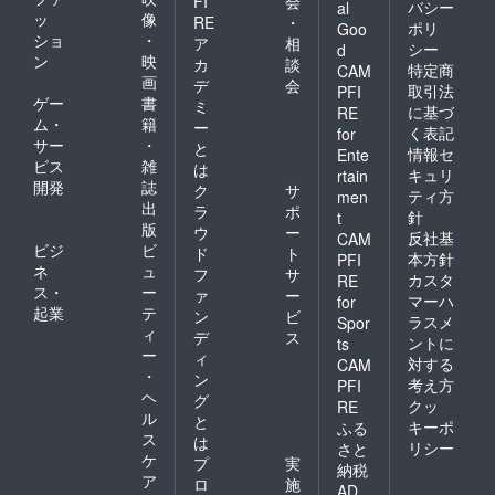
FI
会
バシー
al
ッ
像
RE
・
ポリ
Goo
ショ
・
ア
相
シー
d
ン
映
カ
談
特定商
CAM
画
デ
会
取引法
PFI
ゲー
書
ミ
に基づ
RE
ム・
籍
ー
く表記
for
サー
・
と
情報セ
Ente
ビス
雑
は
キュリ
rtain
開発
誌
ク
サ
ティ方
men
出
ラ
ポ
針
t
版
ウ
ー
反社基
CAM
ビジ
ビ
ド
ト
本方針
PFI
ネ
ュ
フ
サ
カスタ
RE
ス・
ー
ァ
ー
マーハ
for
起業
テ
ン
ビ
ラスメ
Spor
ィ
デ
ス
ントに
ts
ー
ィ
対する
CAM
・
ン
考え方
PFI
ヘ
グ
クッ
RE
ル
と
キーポ
ふる
ス
は
リシー
さと
ケ
プ
実
納税
ア
ロ
施
AD