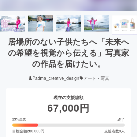
居場所のない子供たちへ「未来へ
の希望を視覚から伝える」写真家
の作品を届けたい。
Padma_creative_design
アート・写真
現在の支援総額
67,000
円
終了
23
%達成
目標金額
280,000
円
支援者数
9
人