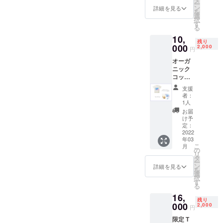
ー
ン
詳細を見る
を
選
択
50年後、人
す
る
が人として
10,
生きていけ
残り
000
2,000
円
るように、
オーガ
「現実逃避
ニック
のいらな
コット
ン 限定
い」美しい
支援
Tシャツ
者：
未来を目指
＋ 限定
1人
して、
ステッ
お届
カー
Padma
け予
（２ 枚 /
定：
Creative
3種類入
2022
年03
Design inc.
り）
こ
月
の
はファッ
リ
タ
ー
ションとい
ン
詳細を見る
を
う分野から
選
択
す
発信してい
る
きます。
16,
残り
000
2,000
円
限定 T