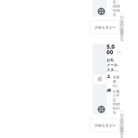
------------
クトの
定：
を経ること
為に作
2022
https://www.padmacreatived
年03
られた
で思い出と
こ
月
オリジ
の
esign.com/m014padma@gm
リ
共に美しい
ナルス
タ
ー
テッ
ail.com045-307-8003担当：
変化を遂げ
ン
詳細を見る
を
カー（3
選
てくれるよ
択
佐藤----------------------------------
種類各1
す
る
うな製品を
枚セッ
------------
5,0
ト/A6サ
生み出すこ
イズ）
00
円
とを目標
です。
お礼
に、タイム
メール
レスでトレ
スタッ
ンドに左右
フより
支援
心を込
されない、
者：
めたお
0人
高品質で長
礼メー
お届
く寄り添う
ルをお
け予
送りさ
定：
商品をご提
せて頂
2022
案します。
年01
きま
こ
月
す。 （
の
リ
子供た
タ
すべての人
ー
ちへの
ン
詳細を見る
を
にとって唯
支援
選
択
グッズ
す
一無二の特
る