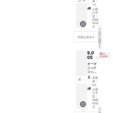
りと入
私たちの創
者：
バッグ
る大容
1人
るものに関
＋ 限定
量で使
お届
ステッ
わる全ての
いやす
け予
カー（1
い大き
定：
人が幸せに
枚 / 3種
2022
さで
なれるよう
年03
類入
す。
こ
月
り）
の
に。
リ
タ
ー
ン
詳細を見る
を
Padma
選
択
す
Creative
る
Design inc.
9,0
残り
00
では、国内
2,000
円
外の自社、
オーガ
提携工場に
ニック
コット
て独自の生
ン 限定
支援
産体制を整
Tシャツ
者：
え、高品質
0人
お届
で少量生産
け予
の可能な無
定：
2022
駄のない生
年03
産を行って
こ
月
の
リ
います。
タ