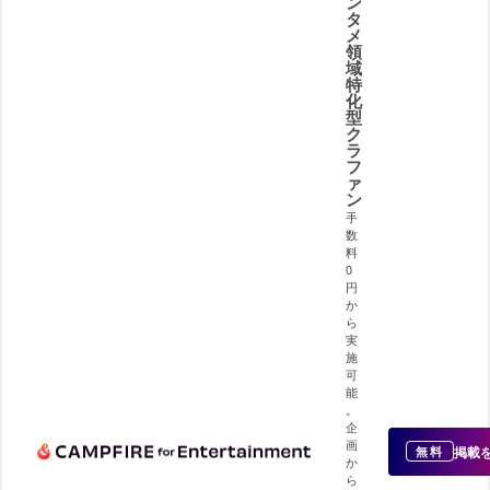
ン
タ
メ
領
域
特
化
型
ク
ラ
フ
ァ
ン
手
数
料
0
円
か
ら
実
施
可
能
。
企
画
掲載
無料
か
ら