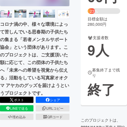
まちづくり・地域活性化
23%
目標金額は
コロナ渦の中、様々な環境によっ
280,000円
CAMPFIRE for Social Good
CAMPFIRE Creation
て苦しんでいる思春期の子供たち
CAMPFIREふるさと納税
machi-ya
コミュニティ
支援者数
の集まる「若者メンタルサポート
9
人
協会」という団体があります。こ
のプロジェクトは、ご支援頂いた
額に応じて、この団体の子供たち
へ「未来への希望を視覚から伝え
募集終了まで残
り
る」活動をしている写真家オオク
終了
マ アヤカのグッズを届けようとい
うプロジェクトです。
ポスト
シェア
LINEで送る
URLコピー
埋め込み
QRコード
このプロジェクトは、