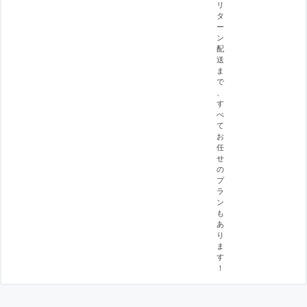
リ
タ
ー
ン
配
送
ま
で
、
す
べ
て
お
任
せ
の
プ
ラ
ン
も
あ
り
ま
す
！