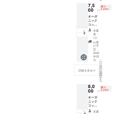
の制作
別な一点で
7,5
費用に
残り
あることか
充てさ
00
2,000
円
せて頂
ら、「売れ
オーガ
きま
残り」の概
ニック
す。 ）
コット
念は御座い
ン 限定
支援
ません。そ
トート
者：
れ故に商品
バッグ
1人
今回の
の時間経過
お届
プロ
け予
による値下
ジェク
定：
トの為
2022
げや廃棄は
年02
に作ら
致しませ
こ
月
れた限
の
リ
ん。
定トー
タ
ー
トバッ
ン
詳細を見る
を
グ で
選
身に着ける
択
す。
す
る
ことでアッ
オーガ
8,0
ニック
プサイクル
残り
コット
00
2,000
円
の流れの一
ン100%
オーガ
使用。
員となり、
ニック
A4サイ
消費者から
コット
ズも
循環者へ。
ン 限定
すっぽ
支援
トート