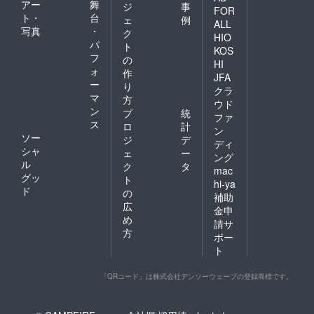
アー
舞
ジ
事
FOR
ト・
台
ェ
例
ALL
写真
・
ク
HIO
パ
ト
KOS
フ
の
HI
ォ
作
JFA
ー
り
クラ
マ
方
ウド
ン
プ
統
ファ
ス
ロ
計
ン
ソー
ジ
デ
ディ
シャ
ェ
ー
ング
ル
ク
タ
mac
グッ
ト
hi-ya
ド
の
補助
広
金申
め
請サ
方
ポー
ト
「QRコード」は株式会社デンソーウェーブの登録商標です。