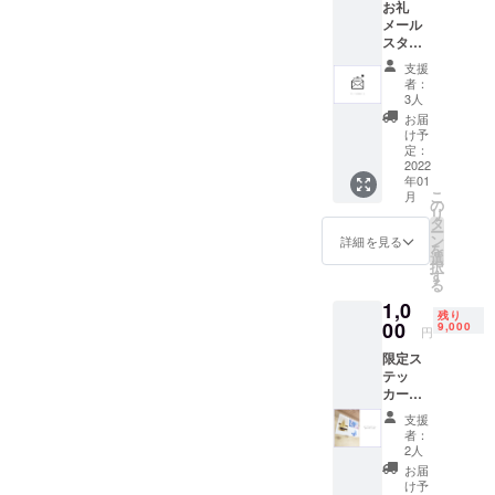
動を続けていく所存でござ
環境下にお
お礼
メール
いても芯の
います。今後ともパドマ・
スタッ
ある美しい
フより
クリエイティブデザイン株
支援
心を込
ものを世に
者：
式会社、並びに写真家オオ
めたお
3人
送り出すた
礼メー
お届
クマ アヤカを温かく見守っ
め名付けま
ルをお
け予
送りさ
定：
した。
て頂けたら幸いです。寒風
せて頂
2022
年01
きま
の吹く日が増えてまいりま
こ
月
私たちは、
す。 （
の
リ
したので、皆様もどうかご
子供た
タ
最高のサス
ー
ちへの
ン
詳細を見る
自愛ください。この度は、
を
ティナビリ
支援
選
択
グッズ
ティは、ひ
す
ご支援誠にありがとうござ
る
の制作
とつのもの
1,0
費用に
いました。【 パドマ・クリ
残り
を大切に長
充てさ
00
9,000
円
エイティブデザイン株式会
せて頂
く使うこと
限定ス
きま
だと考えて
社 一同 ＆ オオクマ アヤカ
テッ
す。 ）
カー（1
います。
】この件へのお問い合わせ
枚 / 3種
支援
類入
は下記までお願い致しま
者：
唯一無二の
り） 今
2人
回のプ
す。----------------------------------
特別な、そ
お届
ロジェ
け予
して共に時