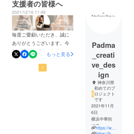
支援者の皆様へ
2021/12/16 11:49
毎度ご愛顧いただき、誠に
ありがとうございます。今
Padma
年も残りわずかとなりまし
_creati
もっと見る
たが、 皆様いかがお過ごし
ve_des
でしょうか。本プロジェク
1
ign
ト On-U × AyakaOkuma＜居
神奈川県
場所のない子供たちへ「未
初めてのプ
来への希望を視覚から伝え
ロジェクト
です
る」写真家の作品を届けた
2021年11月
い。＞に、沢山のご支援
6日
と、温かいお言葉を頂き誠
横浜中華街
にて
にありがとうございます。
https://www.padmacreativedesign.com/
「Padma.」
https://boutique-to-c.com/