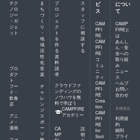
テク
ま
プ
ス
ビ
につい
ノロ
ち
ロ
タ
ス
て
ジー
づ
ジ
ッ
・ガ
く
ェ
フ
CAM
CAMP
ジェ
り
ク
に
PFI
FIREと
ット
・
ト
相
RE
は
地
を
談
CAM
あんし
域
作
す
PFI
ん・安
活
る
る
RE
全への
性
資
コ
取り組
化
料
ミュ
み
プロ
音
請
ニ
ニュー
ダク
楽
求
ティ
ス
ト
CAM
ヘルプ
クラウドファ
フー
チ
PFI
お問い
ンディングの
ド・
ャ
RE
合わせ
ノウハウを無
飲食
レ
Crea
料で学ぼう
店
ン
tion
各種規定
CAMPFIRE
ジ
CAM
アカデミー
アニ
ス
利用規
PFI
メ・
ポ
約
RE
漫画
ー
CA
説
細則
for
ツ
MP
明
プライ
Soci
ファ
映