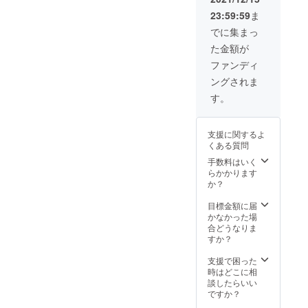
23:59:59
ま
でに集まっ
た金額が
ファンディ
ングされま
す。
支援に関するよ
くある質問
手数料はいく
らかかります
か？
目標金額に届
かなかった場
合どうなりま
すか？
支援で困った
時はどこに相
談したらいい
ですか？