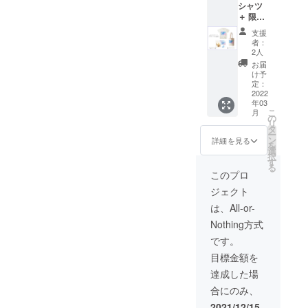
シャツ
＋ 限定
Padma
トート
支援
Creative
バッグ
者：
＋限定
Design inc.
2人
ステッ
お届
カー
け予
（２枚 /
定：
3種類入
2022
年03
り）
こ
月
の
リ
タ
ー
ン
詳細を見る
を
選
択
す
る
このプロ
ジェクト
は、All-or-
Nothing方式
です。
目標金額を
達成した場
合にのみ、
2021/12/15