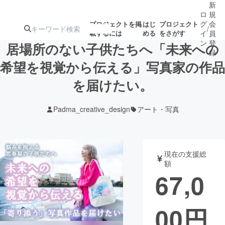
新
ロ
規
グ
会
プロジェクトを掲
はじ
プロジェクト
/
載するには
める
をさがす
イ
員
ン
登
居場所のない子供たちへ「未来への
録
希望を視覚から伝える」写真家の作品
を届けたい。
人気のプロ
注目のリ
注目の新着プロ
募集終了が近いプ
もうすぐ公開
ジェクト
ターン
ジェクト
ロジェクト
されます
Padma_creative_design
アート・写真
アート・写真
音楽
現在の支援総
テクノロジー・ガジェット
ゲーム・サ
額
67,0
映像・映画
書籍・雑誌
00
円
ビジネス・起業
チャレンジ