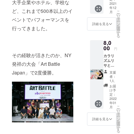
大手企業やホテル、学校な
分)
す。 ・
2021
年12
デザイ
ど、これまで500本以上のイ
こ
月
ン、大
の
リ
きさは
タ
ベントでパフォーマンスを
ー
お任せ
ン
詳細を見る
を
くださ
行ってきました。
選
択
い。 ・
す
る
作品は
8,0
後日お
渡しし
00
円
ます。
その経験が活きたのか、NY
カラリ
・エン
ズムリ
ディン
発祥の大会「Art Battle
サとオ
グ動
ンライ
画、パ
Japan」で2度優勝。
支援
ンで30
ンフ
者：
分マン
レット
1人
ツーマ
に社名
お届
ンで話
や個人
け予
すこと
名を掲
定：
が出来
2022
載いた
年01
ます。
しま
こ
月
・アー
す。 ・
の
リ
トにつ
備考欄
タ
ー
いて、
に掲載
ン
詳細を見る
を
エン
するお
選
択
ターテ
名前を
す
る
イメン
お書き