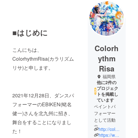
■はじめに
Colorh
こんにちは、
ythm
ColorhythmRisa(カラリズム
Risa
リサ)と申します。
福岡県
他に2件の
プロジェク
トを掲載し
2021年12月28日、ダンスパ
ています
フォーマーのEBIKEN(蛯名
ペイントパ
健一)さんを北九州に招き、
フォーマー
として活動
舞台をすることになりまし
中。
http://colorhythm.main.jp/
た！
中学校美術
https://www.instagram.com/colorhythmrisa/