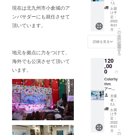
ズムリ
受講可
んな話
1人
サと一
現在は北九州市小倉城のア
能で
をした
お届
緒に作
す。 ・
いのか
け予
ンバサダーにも就任させて
品を描
鉛筆
定：
お書き
くこと
2022
デッサ
くださ
頂いています。
年01
が出来
ン(素人
い。 ・
こ
月
ます。
向け)or
の
日程は
リ
・福岡
好きに
タ
購入後
ー
県宗像
色を塗
ン
の調整
詳細を見る
を
市まで
るプラ
選
となり
択
来れる
ンから
す
ます。
地元を拠点に力をつけて、
る
方限
選べま
120
定。(そ
す。 ・
海外でも公演させて頂いて
の他場
,00
画材は
います。
所の希
こちら
0
円
望お問
で準備
い合わ
Colorhy
しま
せくだ
thm
す。 ・
さい。)
アート
日程は
・時間
パ
購入後
支援
は2時間
フォー
の調整
者：
(準備、
マンス
となり
0人
片付け
出張。
ます。
お届
は別)、
カラリ
け予
年齢制
ズムリ
定：
限はあ
サが10
2022
年01
りませ
分～30
こ
月
ん。人
分のパ
の