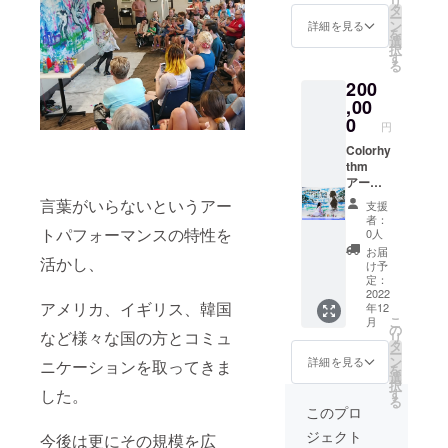
リ
数ご相
フォー
タ
ー
談くだ
マンス
ン
詳細を見る
を
さい。
を1回行
選
択
・機材
いま
す
る
や画材
す。 ・
200
はこち
キャン
らで準
バスな
,00
備しま
どは全
0
円
す。 ・
てこち
パ
らで準
Colorhy
フォー
備でき
thm
マンス
ます。
アート
はあり
・テー
パ
言葉がいらないというアー
支援
ませ
マの指
フォー
者：
ん。 ・
定は出
マンス
トパフォーマンスの特性を
0人
日程は
来ませ
出張。
お届
活かし、
購入後
ん。 ・
カラリ
け予
の調整
交通費
ズムリ
定：
となり
別(福岡
サがあ
2022
アメリカ、イギリス、韓国
年12
ます。
県から
なただ
こ
月
・出来
の交通
けのオ
の
など様々な国の方とコミュ
リ
上がっ
費)。 ・
リジナ
タ
ー
た作品
オンラ
ルの
ン
詳細を見る
ニケーションを取ってきま
を
はお渡
インで
アート
選
択
ししま
のパ
パ
した。
す
る
す。
フォー
フォー
このプロ
マンス
マンス
ジェクト
今後は更にその規模を広
も可
を演