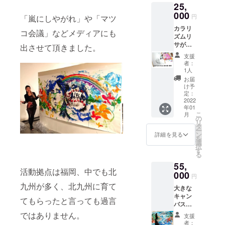
25,
トにつ
くださ
いて、
000
い。 ・
円
「嵐にしやがれ」や「マツ
イベン
当日の
カラリ
ト運営
中継映
コ会議」などメディアにも
ズムリ
につい
像をオ
サが実
てな
ンライ
出させて頂きました。
際に絵
ど。ま
ン視聴
支援
を教え
たはあ
できる
者：
ます。
なたの
権利を
1人
・福岡
お話を
お渡し
お届
県宗像
聞かせ
しま
け予
市まで
てくだ
定：
す。(最
来れる
2022
さい。
大10名
年01
方限
(話して
分)
こ
月
定。(そ
整理し
の
リ
の他場
ないこ
タ
ー
所の希
となど
ン
詳細を見る
を
望お問
お聞き
選
択
い合わ
します)
す
る
せくだ
・絵の
55,
さい) ・
描き方
活動拠点は福岡、中でも北
時間は2
000
のアド
円
時間(準
バイス
九州が多く、北九州に育て
大きな
備片付
でも可
キャン
け含
能。 ・
てもらったと言っても過言
バスを
む)、一
備考欄
使って
度に10
にお名
ではありません。
支援
カラリ
名まで
前とど
者：