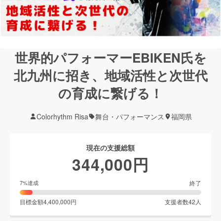
世界的パフォーマーEBIKEN氏を
北九州に招き、地域活性と次世代
の育成に繋げる！
Colorhythm Risa
舞台・パフォーマンス
福岡県
現在の支援総額
344,000
円
終了
7
%達成
目標金額
4,400,000
円
支援者数
42
人