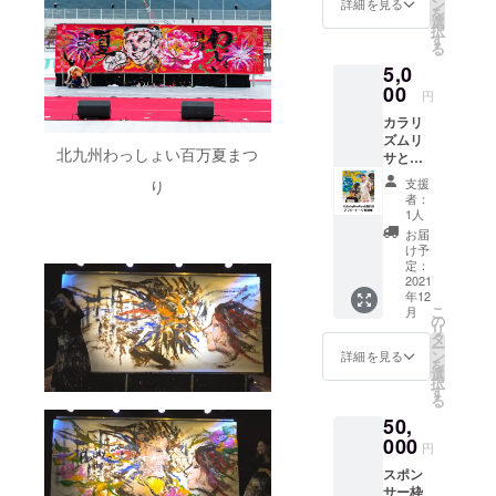
ン
詳細を見る
を
でのイ
選
択
ベント
す
る
になり
5,0
ます。
・チ
00
円
ケット
カラリ
はつい
ズムリ
ており
北九州わっしょい百万夏まつ
サと森
ませ
川妙が
ん。別
支援
り
オンラ
途購入
者：
インで
をお願
1人
アフ
いいた
お届
ター
しま
け予
トーク
す。(交
定：
をしま
2021
通費、
年12
す！ゲ
滞在費
こ
月
ストも
につい
の
リ
来るか
てもご
タ
ー
も…？
負担お
ン
詳細を見る
を
・2021
願いい
選
択
年12月
たしま
す
る
29日20
す。) ・
50,
時から1
ツー
時間予
000
ショッ
円
定 ・一
トなど
スポン
週間
は撮れ
サー枠
アーカ
ませ