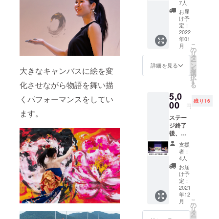
ター(A3
7人
サイズ)
お届
をサイ
け予
ン入り
定：
でお届
2022
年01
けしま
こ
月
す。 ・
の
リ
額など
タ
ー
は付き
ン
詳細を見る
を
大きなキャンバスに絵を変
ませ
選
択
ん。 ・
す
化させながら物語を舞い描
る
送料は
5,0
こちら
くパフォーマンスをしてい
残り16
で負担
00
円
しま
ます。
ステー
す。
ジ終了
後、出
演者全
支援
員と集
者：
合写真
4人
が撮れ
お届
る権利
け予
です。
定：
・2021
2021
年12
年12月
こ
月
28日、
の
リ
門司市
タ
ー
民会館