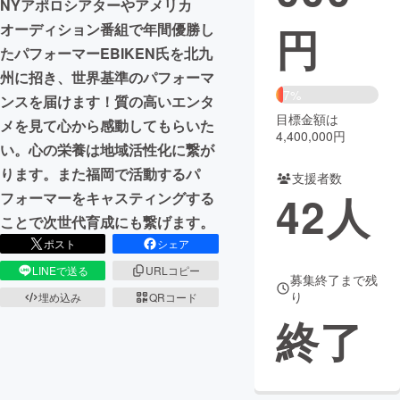
NYアポロシアターやアメリカ
円
オーディション番組で年間優勝し
まちづくり・地域活性化
たパフォーマーEBIKEN氏を北九
州に招き、世界基準のパフォーマ
CAMPFIRE for Social Good
CAMPFIRE Creation
7%
ンスを届けます！質の高いエンタ
CAMPFIREふるさと納税
machi-ya
コミュニティ
目標金額は
メを見て心から感動してもらいた
4,400,000円
い。心の栄養は地域活性化に繋が
ります。また福岡で活動するパ
支援者数
42
人
フォーマーをキャスティングする
ことで次世代育成にも繋げます。
ポスト
シェア
LINEで送る
URLコピー
募集終了まで残
り
埋め込み
QRコード
終了