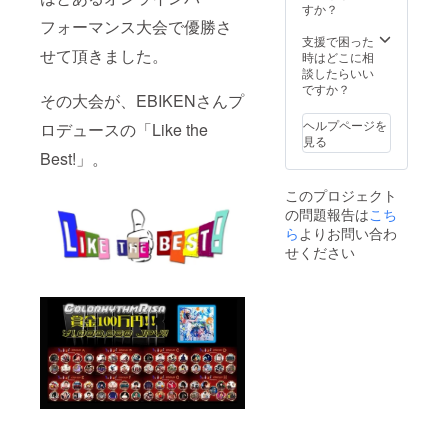
オンラ
すか？
インで
フォーマンス大会で優勝さ
のパ
支援で困った
せて頂きました。
フォー
時はどこに相
マンス
談したらいい
も可
ですか？
その大会が、EBIKENさんプ
能。 ・
出来上
ヘルプページを
ロデュースの「Like the
がった
見る
作品は
Best!」。
お渡し
しま
このプロジェクト
す。 ・
の問題報告は
こち
日程は
購入後
ら
よりお問い合わ
の調整
せください
になり
ます。