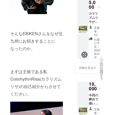
5,0
中継映
像をオ
00
円
ンライ
カラリ
ン視聴
ズムリ
できる
サが今
権利を
回の舞
お渡し
支援
台で描
しま
者：
そんなEBIKENさんをなぜ北
いた作
す。(13
5人
品のポ
名分)
お届
九州にお招きすることに
スト
け予
カード
定：
なったのか。
をサイ
2022
年01
ン入り
こ
月
でお届
の
リ
けしま
タ
ー
す。 ・
ン
詳細を見る
を
額など
まずは主催である私
選
択
は付き
す
る
ColorhythmRisa(カラリズム
ませ
10,
ん。 ・
リサ)の自己紹介からさせて
送料は
000
円
こちら
ください。
今回の
で負担
舞台で
しま
描いた
す。
作品の
支援
ポス
者：