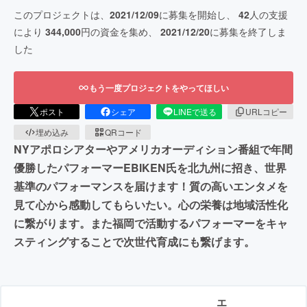
このプロジェクトは、
2021/12/09
に募集を開始し、
42
人の支援
により
344,000
円の資金を集め、
2021/12/20
に募集を終了しま
した
もう一度プロジェクトをやってほしい
ポスト
シェア
LINEで送る
URLコピー
埋め込み
QRコード
NYアポロシアターやアメリカオーディション番組で年間
優勝したパフォーマーEBIKEN氏を北九州に招き、世界
基準のパフォーマンスを届けます！質の高いエンタメを
見て心から感動してもらいたい。心の栄養は地域活性化
に繋がります。また福岡で活動するパフォーマーをキャ
スティングすることで次世代育成にも繋げます。
エ