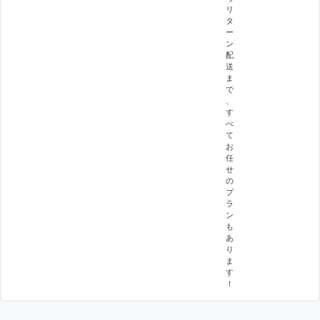
リ
タ
ー
ン
配
送
ま
で
、
す
べ
て
お
任
せ
の
プ
ラ
ン
も
あ
り
ま
す
！