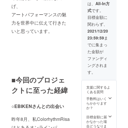
能。 ・
出、披
は、
All-In方
げ、
出来上
露しま
式
です。
がった
す。 ご
アートパフォーマンスの魅
作品は
希望の
目標金額に
お渡し
テーマ
力を世界中に伝えて行きた
関わらず、
しま
で10分
す。 ・
～30分
いと思っています。
2021/12/20
日程は
のパ
23:59:59
ま
購入後
フォー
の調整
マンス
でに集まっ
になり
を1回行
た金額が
ます。
いま
(2022年
す。参
ファンディ
1月以降
加型も
ングされま
も可能)
可能。
・キャ
す。
ンバス
■今回のプロジェ
などは
全てこ
支援に関するよ
クトに至った経緯
ちらで
くある質問
準備で
きま
手数料はいく
す。 ・
らかかります
○EBIKENさんとの出会い
交通費
か？
別(福岡
県から
目標金額に届
昨年8月、私ColorhythmRisa
の交通
かなかった場
費)。 ・
合どうなりま
はとあるオンラインパ