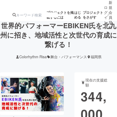
新
ロ
規
グ
会
プロジェクトを掲
はじ
プロジェクト
/
載するには
める
をさがす
イ
員
ン
登
世界的パフォーマーEBIKEN氏を北九
録
州に招き、地域活性と次世代の育成に
繋げる！
人気のプロ
注目のリ
注目の新着プロ
募集終了が近いプ
もうすぐ公開
ジェクト
ターン
ジェクト
ロジェクト
されます
Colorhythm Risa
舞台・パフォーマンス
福岡県
アート・写真
音楽
現在の支援総
テクノロジー・ガジェット
ゲーム・サ
額
344,
映像・映画
書籍・雑誌
000
ビジネス・起業
チャレンジ