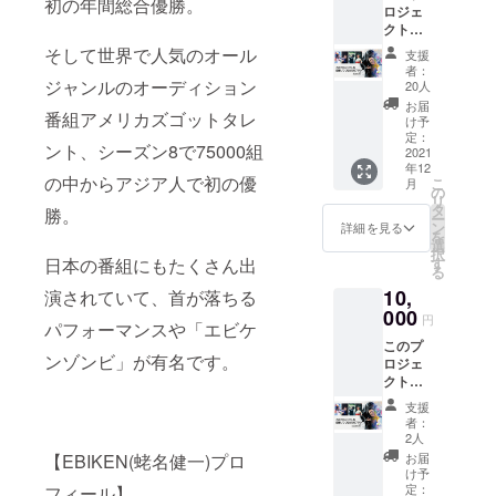
初の年間総合優勝。
ロジェ
全国をはじ
クトを
応援し
めNYなど海
そして世界で人気のオール
支援
てくだ
者：
外にも発
さる方
ジャンルのオーディション
20人
信。ペイン
のため
お届
番組アメリカズゴットタレ
のプラ
トの新たな
け予
ンで
定：
可能性を模
ント、シーズン8で75000組
す。 ・
2021
年12
索してい
今回限
の中からアジア人で初の優
こ
月
定の記
の
る。
リ
念画像
タ
勝。
NY発祥の大
ー
をお送
ン
詳細を見る
を
りしま
会「Art
選
択
す。 ・
す
日本の番組にもたくさん出
Battle
る
当日の
Japan」や蛯
10,
中継映
演されていて、首が落ちる
像をオ
000
名健一主催
円
パフォーマンスや「エビケ
ンライ
「Like the
このプ
ン視聴
ンゾンビ」が有名です。
ロジェ
BEST!」で優
できる
クトを
権利を
勝。「嵐に
応援し
お渡し
支援
しやがれ」
てくだ
しま
者：
さる方
す。(1
などメディ
2人
のため
名分)
お届
【EBIKEN(蛯名健一)プロ
アにも出
のプラ
け予
演。
ンで
定：
フィール】