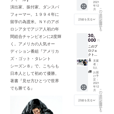
す。 ・
2021
年12
今回限
演出家、振付家、ダンスパ
こ
月
定の記
の
リ
フォーマー。１９９４年に
念画像
タ
ー
をお送
ン
詳細を見る
留学の為渡米。ＮＹのアポ
を
りしま
選
択
す。 ・
す
ロシアタでアジア人初の年
る
当日の
30,
中継映
間総合チャンピオンに2度輝
像をオ
000
円
ンライ
く。アメリカの人気オー
このプ
ン視聴
ロジェ
ディション番組『アメリカ
できる
クトを
権利を
ズ・ゴット・タレント
応援し
お渡し
支援
てくだ
しま
者：
シーズン８』で、こちらも
さる方
す。(最
0人
のため
大4名
お届
日本人として初めて優勝。
のプラ
分)
け予
ンで
定：
著書『見せ方ひとつで世界
す。 ・
2021
年12
今回限
でも勝てる』
こ
月
定の記
の
リ
念画像
タ
ー
をお送
ン
詳細を見る
を
りしま
選
択
す。 ・
す
る
当日の