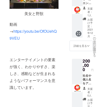
エン
イブも
ん。他
ディン
残しま
のお客
支援
グ動
す。参
さまと
者：
美女と野獣
画、パ
加出来
一緒に
1人
ンフ
ない方
撮らせ
お届
レット
はこち
て頂く
け予
動画
に社名
らで。
定：
可能性
や個人
2021
もあり
→
https://youtu.be/OfOUehQ
年12
名を掲
ます。
こ
月
載いた
9VEU
の
・当日
リ
しま
タ
はアナ
ー
す。 ・
ン
ウンス
詳細を見る
を
備考欄
選
の指示
択
に掲載
す
にお従
る
するお
いくだ
エンターテイメントの要素
200
名前を
さい。
お書き
,00
・写真
が強く、わかりやすさ、楽
くださ
0
は後日
円
い。 ・
データ
しさ、感動などが生まれる
当日の
社名や
で送ら
中継映
個人名
ようなパフォーマンスを意
せて頂
像を視
をアー
きま
識しています。
聴でき
トで描
す。
支援
る権利
き、当
者：
をお渡
日受付
0人
ししま
に掲載
お届
す。(最
させて
け予
大10名
頂きま
定：