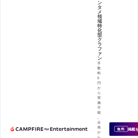
ン
タ
メ
領
域
特
化
型
ク
ラ
フ
ァ
ン
手
数
料
0
円
か
ら
実
施
可
能
。
企
画
掲載
無料
か
ら