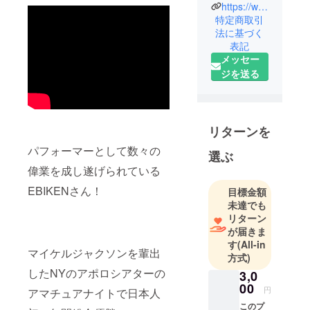
講師の経験
https://www.youtube.com/channel/UCNskiFzn69JlqkfcTvbJOmg
特定商取引
を経て、ダ
法に基づく
ンスやバン
表記
ド活動など
メッセー
様々なス
ジを送る
テージ経験
をヒントに
「ペイント×
身体表現×音
リターンを
楽×物語」と
パフォーマーとして数々の
選ぶ
いうパ
偉業を成し遂げられている
フォーマン
スの形を作
EBIKENさん！
目標金額
りあげる。
未達でも
リターン
年齢、国籍
が届きま
問わず観る
す
(All-in
ことの出来
マイケルジャクソンを輩出
方式)
るこの唯一
したNYのアポロシアターの
3,0
無二のパ
00
円
アマチュアナイトで日本人
フォーマン
このプ
スを、日本