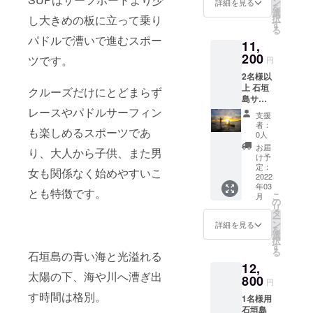
いただ
ン
枚） ----
詳細を見る
機材
を
せてい
けます
選
-----------
料・保
し大きめの板に立って乗り
択
ただき
【リ
す
-----------
険料・
る
ます。
ター
-----------
ガイド
パドルで漕いで進むスポー
11,
※おひと
ン】 ◇
-----------
料を含
り様
200
石垣島
-----------
ツです。
みます
円
5,100円
半日
------- 1
当日の
2名様以
で人数
SUPガ
名様の
天候状
上 石垣
の追加
クルーズだけにとどまらず
イド特
ご優待
況によ
島サン
が可能
別ご優
券を1枚
り内容
セット
レースやパドルサーフィン
です。
待券を
発券い
が変更
支援
SUPガ
※1回の
包装し
たしま
者：
となる
も楽しめるスポーツであ
イド 通
催行人
てお届
0人
す。 有
場合が
常販売
数は最
け
効期間
お届
ござい
り、大人から子供、また男
価格
大5名様
◇Tropi
け予
は2022
ます ※
14,000
まで。
定：
csTour
年4月1
女も関係なく始めやすいこ
期限切
円を
2022
所要時
オリジ
日から
れの場
年03
20％オ
間は約2
ナルロ
とも特徴です。
2023年
合の払
こ
月
フの
時間 初
の
ゴス
9月末迄
い戻し
リ
11,200
めての
タ
テッ
となり
はあり
ー
円でご
方でも
ン
カー
詳細を見る
ます レ
ませ
を
案内さ
簡単に
選
①（1
ンタル
ん。 ※
択
せてい
SUPを
す
枚） ----
機材
事前に
る
石垣島の青い海と光溢れる
ただき
体験し
-----------
料・保
ガイド
12,
ます。
て頂け
-----------
険料・
の空き
太陽の下、海や川へ漕ぎ出
※おひと
800
ます 開
-----------
ガイド
円
状況を
り様
始や終
-----------
料を含
確認の
す時間は格別。
1名様用
5,600円
了時間
-----------
みます
うえご
石垣島
で人数
は季節