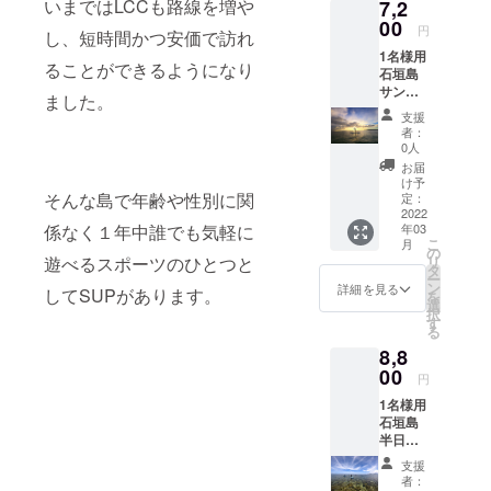
いまではLCCも路線を増や
7,2
は約2時
イズ５
間 初め
00
cm×１
円
し、短時間かつ安価で訪れ
ての方
５
1名様用
でも簡
cm（3
ることができるようになり
石垣島
単に
枚）
サン
SUPを
ました。
セット
体験し
支援
SUPガ
て頂け
者：
イド 通
ます 開
0人
常販売
始や終
お届
価格
了時間
け予
9,000円
そんな島で年齢や性別に関
は季節
定：
を20％
2022
により
係なく１年中誰でも気軽に
年03
オフの
変動し
こ
月
7,200円
ます
の
遊べるスポーツのひとつと
リ
でご案
【リ
タ
ー
内させ
ター
ン
詳細を見る
してSUPがあります。
を
ていた
ン】 ◇
選
択
だきま
石垣島
す
る
す。 所
SUP体
8,8
要時間
験ガイ
は約2時
00
ド特別
円
間 夕日
ご優待
1名様用
をSUP
券を包
石垣島
の上か
装して
半日
らのん
お届け
SUPガ
びり眺
◇Tropi
支援
イド 通
める癒
csTour
者：