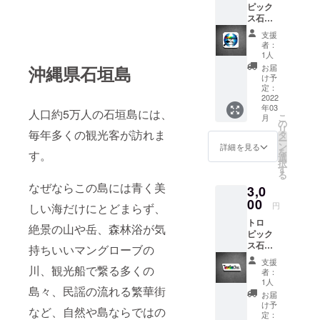
ピック
ルをお
ス石垣
送りす
島オリ
るとと
支援
ジナル
もに八
者：
ロゴス
重山の
1人
テッ
風景を
沖縄県石垣島
お届
カー①
題材と
け予
【リ
したポ
定：
ター
2022
スト
年03
ン】
カード
人口約5万人の石垣島には、
こ
月
◇Tropi
（3枚）
の
リ
csTour
毎年多くの観光客が訪れま
を厳選
タ
ー
オリジ
してお
ン
詳細を見る
を
す。
ナルロ
届け致
選
択
ゴス
します
す
る
テッ
※備考欄
なぜならこの島には青く美
3,0
カー①
にお名
マンタ
00
前をご
円
しい海だけにとどまらず、
とSUP
入力下
トロ
パドル
さい
絶景の山や岳、森林浴が気
ピック
をデザ
ス石垣
インし
持ちいいマングローブの
島オリ
たトロ
支援
ジナル
川、観光船で繋る多くの
ピック
者：
ロゴス
スツ
1人
島々、民謡の流れる繁華街
テッ
アー石
お届
カー②
垣島オ
け予
など、自然や島ならではの
【リ
リジナ
定：