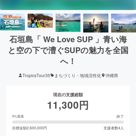
石垣島「 We Love SUP 」青い海
と空の下で漕ぐSUPの魅力を全国
へ！
TropicsTour35
まちづくり・地域活性化
沖縄県
現在の支援総額
11,300
円
終了
0
%達成
目標金額
2,600,000
円
支援者数
4
人