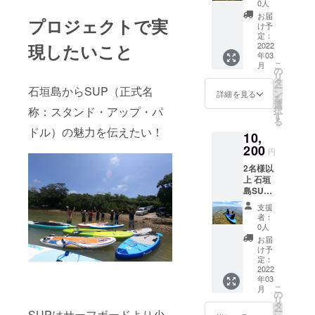
常販売
しの時
オリジ
0人
価格
間 開始
ナルロ
お届
プロジェクトで実
11,000
や終了
ゴス
け予
円を
時間は
定：
テッ
現したいこと
20％オ
2022
季節に
カー
年03
フの
より変
①（1
こ
月
8,800円
動しま
の
枚） ----
リ
でご案
す 【リ
タ
-----------
ー
石垣島からSUP（正式名
内させ
ター
ン
-----------
詳細を見る
を
ていた
ン】 ◇
選
-----------
称：スタンド・アップ・パ
択
だきま
石垣島
す
-----------
る
す。 所
サン
-----------
ドル）の魅力を伝えたい！
10,
要時間
セット
------- 1
は約4時
200
SUPガ
名様の
円
間 たっ
イド特
ご優待
2名様以
ぷり時
別ご優
券を1枚
上 石垣
間をか
待券を
発券い
島SUP
けて石
包装し
たしま
体験ガ
垣島の
てお届
す。 有
支援
イド 通
大自然
け
効期間
者：
常販売
を楽し
◇Tropi
0人
は2022
価格
めます
csTour
年4月1
お届
12,000
開始や
オリジ
け予
日から
円を
終了時
定：
ナルロ
2023年
15％オ
2022
間は午
ゴス
9月末迄
年03
フの
前と午
テッ
となり
こ
月
10,200
後より
の
カー
ます レ
リ
円でご
お選び
タ
①（1
ンタル
ー
SUPはサーフボードより少
案内さ