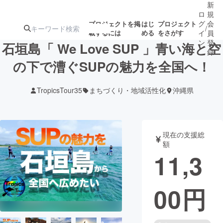
新
ロ
規
グ
会
プロジェクトを掲
はじ
プロジェクト
/
載するには
める
をさがす
イ
員
ン
登
石垣島「 We Love SUP 」青い海と空
録
の下で漕ぐSUPの魅力を全国へ！
人気のプロ
注目のリ
注目の新着プロ
募集終了が近いプ
もうすぐ公開
TropicsTour35
まちづくり・地域活性化
沖縄県
ジェクト
ターン
ジェクト
ロジェクト
されます
アート・写真
音楽
現在の支援総
額
11,3
テクノロジー・ガジェット
ゲーム・サ
00
円
映像・映画
書籍・雑誌
ビジネス・起業
チャレンジ