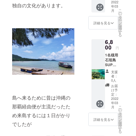
ター
2022
ルロゴ
独自の文化があります。
年03
ン】
ステッ
こ
月
◇Tropi
カーを
の
リ
csTour
お届け
タ
ー
オリジ
耐水強
ン
詳細を見る
を
ナルロ
化ス
選
択
ゴス
テッ
す
る
テッ
カー サ
6,8
カー②
イズ６
マンタ
00
cm×６
円
とSUP
cm（3
1名様用
パドル
枚）
石垣島
をデザ
SUP体
インし
験ガイ
たトロ
支援
ド 通常
ピック
者：
販売価
スツ
0人
格8,000
アー石
お届
円を
垣島オ
け予
15％オ
リジナ
定：
島へ来るために昔は沖縄の
フの
2022
ルロゴ
年03
6,800円
ステッ
那覇経由便が主流だったた
こ
月
でご案
カーを
の
リ
内させ
お届け
タ
め来島するには１日がかり
ー
ていた
耐水強
ン
詳細を見る
を
だきま
でしたが
化ス
選
択
す。 所
テッ
す
る
要時間
カー サ