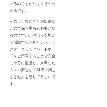
示に付
ホーム
年4月1
険料・
ルなど
いるのですがやはりその分
き5名様
ペー
日から
ガイド
トレッ
までご
ジ”Trop
2023年
料を含
キング
高価です。
利用い
icsサ
9月末迄
みます
は10分
ただけ
ポー
となり
当日の
～20分
ます 有
ター"に
ます レ
天候状
そのうえ畳むことが出来な
程度の
効期間
とし
ンタル
況によ
コース
は2022
て、お
いので保管場所も必要とな
機材
り内容
となっ
年4月1
名前の
料・保
が変更
ていま
るのですが、やはり石垣島
日から
掲載
険料・
となる
す （ト
2024年
（希望
ガイド
場合が
レッキ
で活動するSUPインストラ
3月末迄
者） ----
料を含
ござい
ング時
となり
-----------
みます
ます ※
には歩
クターとしてはハードボー
ます レ
-----------
当日の
期限切
きやす
ンタル
-----------
天候状
れの場
ドをご用意することで安全
い靴を
機材
-----------
況によ
合の払
ご用意
料・保
-----------
り内容
に十分に配慮し、来島した
い戻し
くださ
険料・
------- パ
が変更
はあり
い） 詳
方々へ安心してSUPの楽し
ガイド
スカー
となる
ませ
しくは
料を含
ドは1回
場合が
ん。 ※
上記
さと魅力を感じて欲しいで
みます
のご提
ござい
事前に
ホーム
半日
示に付
ます ※
ガイド
ページ
す。
SUPガ
き5名様
期限切
の空き
の詳細
イドの
までご
れの場
状況を
をご覧
所要時
利用い
合の払
確認の
くださ
間は約4
ただけ
い戻し
うえご
い
時間 青
ます 有
はあり
予約く
の洞窟
効期間
ませ
ださ