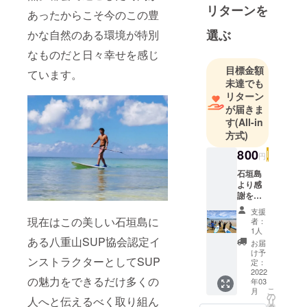
リターンを
あったからこそ今のこの豊
選ぶ
かな自然のある環境が特別
なものだと日々幸せを感じ
目標金額
ています。
未達でも
リターン
が届きま
す
(All-in
方式)
800
円
石垣島
より感
謝を込
めてお
支援
礼の
現在はこの美しい石垣島に
者：
メール
1人
をお送
ある八重山SUP協会認定イ
お届
りさせ
け予
ンストラクターとしてSUP
て頂き
定：
ます。
2022
の魅力をできるだけ多くの
年03
※金額は
こ
月
自由に
の
人へと伝えるべく取り組ん
リ
上乗せ