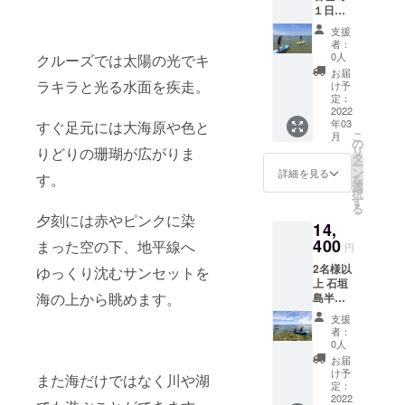
------- 1
当日の
予約く
１日
の追加
により
名様の
天候状
ださ
SUP＆
が可能
変動し
ご優待
況によ
支援
い。
トレッ
です。
ます
券を1枚
者：
り内容
【WEB
キング
※1回の
【リ
0人
クルーズでは太陽の光でキ
発券い
が変更
予約・
通常販
催行人
ター
たしま
お届
となる
問い合
売価格
ラキラと光る水面を疾走。
数は最
ン】 ◇
け予
す。 有
場合が
わせ】
16,000
大5名様
定：
石垣島
効期間
ござい
https://
円を
2022
まで。
SUP体
は2022
ます ※
www.tr
年03
すぐ足元には大海原や色と
15％オ
所要時
験ガイ
年4月1
期限切
opicssu
こ
月
フの
間は約2
の
ド特別
日から
れの場
p.com/
リ
りどりの珊瑚が広がりま
12,800
時間 夕
タ
ご優待
2023年
合の払
持ち
ー
円でご
日を
ン
券を包
詳細を見る
9月末迄
い戻し
す。
物：水
を
案内さ
SUPの
選
装して
となり
はあり
着、タ
択
せてい
上から
す
お届け
ます レ
ませ
オル、
る
ただき
のんび
◇Tropi
夕刻には赤やピンクに染
ンタル
ん。 ※
サンダ
14,
ます。
り眺め
csTour
機材
事前に
ル、着
所要時
400
る癒し
まった空の下、地平線へ
オリジ
料・保
円
ガイド
替え 当
間は約6
の時間
ナルロ
険料・
の空き
日は水
2名様以
ゆっくり沈むサンセットを
時間 石
開始や
ゴス
ガイド
状況を
着を着
上 石垣
垣島を
終了時
テッ
料を含
確認の
用の
海の上から眺めます。
島半日
巡る充
間は季
カー
みます
うえご
上、動
SUPガ
実の一
節によ
①（人
当日の
支援
予約く
きやす
イド 通
日をお
り変動
数分） -
者：
天候状
ださ
い服
常販売
過ごし
します
0人
-----------
況によ
い。
装、足
価格
くださ
【リ
-----------
お届
り内容
【WEB
元は
18,000
い 開始
ター
け予
-----------
が変更
また海だけではなく川や湖
予約・
ビーチ
円を
や終了
定：
ン】 ◇
-----------
となる
問い合
サンダ
20％オ
2022
時間は
石垣島
-----------