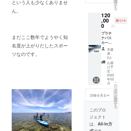
のメ
ノーケ
選
という人も少なくありませ
ること
カー
効期間
p.com/
択
予約・
い
ニュー
ルやト
す
も可能
②（人
は2022
持ち
る
問い合
を
ん。
レッキ
です。
数分） -
年4月1
物：水
わせ】
120
25％OF
ングな
【リ
-----------
日から
着、タ
https://
Fでご利
,00
ど充実
ター
-----------
残り10
2023年
オル、
www.tr
用いた
の一日
0
ン】 ◇
-----------
9月末迄
円
サンダ
opicssu
だけま
ランチ
オリジ
-----------
となり
ル、着
p.com/
す。 ＜
プラチ
とBBQ
ナルロ
-----------
ます レ
替え 当
まだここ数年でようやく知
持ち
有効期
ナパス
ディ
ゴ入り
----------
ンタル
日は水
物：水
間２年
カード
ナーを
琉球グ
ご購入
名度が上がりだしたスポー
機材
着を着
着、タ
＞ 【リ
2名様半
ご用意
ラス名
頂いた
料・保
支援
用の
オル、
ター
日SUP
いたし
入れ（2
ツなのです。
分の人
者：
険料・
上、動
サンダ
ン】
ガイド
ます 開
個）
0人
数を記
ガイド
きやす
ル、着
◇Tropi
特別ご
始や終
◇2名様
載した
お届
料を含
い服
替え 当
csTour
優待券
了時間
半日
け予
ご優待
みます
装、足
日は水
ゴール
付き×6
はご相
定：
SUPガ
券を1枚
当日の
元は
着を着
ドパス
枚 ※
2022
談いた
イド特
発券い
天候状
ビーチ
用の
年03
専用プ
カード
だけま
別ご優
たしま
況によ
サンダ
こ
上、動
月
ラス
の有効
す 【リ
の
待券を
す。 有
り内容
ルなど
リ
きやす
チック
期間中
ター
タ
包装し
効期間
が変更
トレッ
ー
い服
カード
は全て
ン】 ◇
ン
てお届
詳細を見る
は2022
となる
キング
を
装、足
カード
のメ
１日
選
け
年4月1
場合が
は10分
択
元は
（デザ
ニュー
SUP・
す
◇Tropi
日から
ござい
～20分
る
ビーチ
イン未
を
ランチ
csTour
このプロ
2023年
ます ※
程度の
サンダ
定）
30％OF
＆BBQ
オリジ
9月末迄
期限切
コース
ルなど
ジェクト
◇2名様
Fでご利
付き特
ナルロ
となり
れの場
となっ
詳しく
半日
用いた
別ご優
ゴス
は、
All-In方
ます レ
合の払
ていま
は上記
SUPガ
だけま
待券を
テッ
ンタル
い戻し
す （ト
ホーム
式
です。