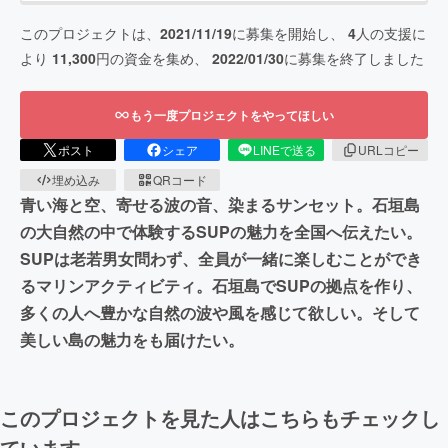
このプロジェクトは、
2021/11/19
に募集を開始し、
4
人の支援に
より
11,300
円の資金を集め、
2022/01/30
に募集を終了しました
もう一度プロジェクトをやってほしい
ポスト
シェア
LINEで送る
URLコピー
埋め込み
QRコード
青い海と空、寄せる波の音、染まるサンセット。石垣島
の大自然の中で体験するSUPの魅力を全国へ伝えたい。
SUPは老若男女問わず、全員が一緒に楽しむことができ
るマリンアクティビティ。石垣島でSUPの拠点を作り、
多くの人へ豊かな自然の波や風を感じて欲しい。そして
美しい島の魅力をも届けたい。
このプロジェクトを見た人はこちらもチェックし
ています