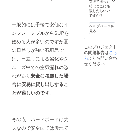
オリジ
より感
て、お
支援で困った
------- 琉
予約く
着を着
ナルロ
謝を込
名前の
時はどこに相
球グラ
ださ
用の
ゴス
めてお
掲載
談したらいい
ス配送
い。
上、動
テッ
礼の
（希望
ですか？
料を含
【WEB
きやす
カー
メール
者） ----
みます -
予約・
い服
一般的には手軽で安価なイ
②（2
◇八重
-----------
-----------
問い合
ヘルプページを
装、足
枚） ◇
山ポス
-----------
-----------
わせ】
見る
元は
ンフレータブルからSUPを
ホーム
トカー
-----------
-----------
https://
ビーチ
ペー
ド（3
-----------
-----------
www.tr
サンダ
始める人が多いのですが夏
ジ”Trop
枚）
-----------
-----------
opicssu
ルなど
このプロジェクト
icsサ
◇Tropi
------- 最
----------
の日差しが強い石垣島で
p.com/
詳しく
の問題報告は
こち
ポー
csTour
大5名様
2名様の
持ち
は上記
ター"に
オリジ
ら
よりお問い合わ
までご
は、日差しによる劣化やク
ご優待
物：水
ホーム
とし
ナルロ
利用頂
券を1枚
せください
着、タ
ページ
ルーズ中での空気漏れの恐
て、お
ゴス
ける優
発券い
オル、
の詳細
名前の
テッ
待券を1
たしま
サンダ
をご覧
れがあり
安全に考慮した場
掲載
カー
枚発券
す。 有
ル、着
くださ
（希望
①（2
いたし
効期間
替え 当
い
合に安易に貸し出しするこ
者） ----
枚）
ます。
は2022
日は水
-----------
◇Tropi
（何名
年4月1
着を着
とが難しいのです。
-----------
csTour
様での
日から
用の
-----------
オリジ
ご利用
2023年
上、動
-----------
ナルロ
でも同
9月末迄
きやす
-----------
ゴス
額とな
となり
い服
------- パ
テッ
りま
ます レ
装、足
スカー
カー
その点、ハードボードは丈
す） 有
ンタル
元は
ドは1回
②（2
効期間
機材
ビーチ
夫なので安全面では優れて
のご提
枚） ◇
は2022
料・保
サンダ