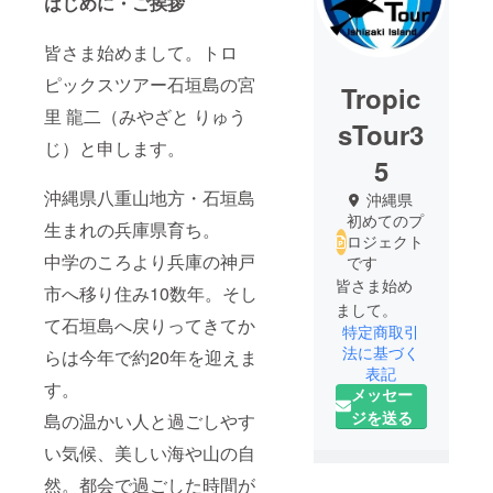
はじめに・ご挨拶
皆さま始めまして。トロ
ピックスツアー石垣島の宮
Tropic
里 龍二（みやざと りゅう
sTour3
じ）と申します。
5
沖縄県八重山地方・石垣島
沖縄県
初めてのプ
生まれの兵庫県育ち。
ロジェクト
中学のころより兵庫の神戸
です
皆さま始め
市へ移り住み10数年。そし
て石垣島へ戻りってきてか
特定商取引
法に基づく
らは今年で約20年を迎えま
表記
す。
メッセー
ジを送る
島の温かい人と過ごしやす
い気候、美しい海や山の自
然。都会で過ごした時間が