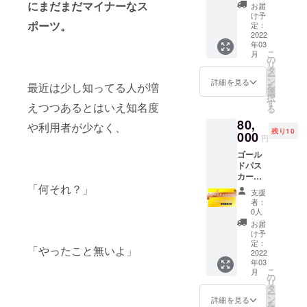
ランチ
ラスに
にまだまだマイナーなス
【リ
カー
お届
が変更
料を含
www.tr
＆BBQ
は金色
ター
け予
①（人
となる
みます
opicssu
ポーツ。
ディ
で”石垣
定：
ン】 ◇
数分）
場合が
当日の
p.com/
ナー
2022
島”の文
石垣島
◇Tropi
ござい
天候状
持ち
年03
セット
字と
１日
csTour
ます ※
況によ
こ
物：水
月
付き ※
ミー
の
SUP＆
オリジ
期限切
り内容
リ
着、タ
通常販
サー
タ
トレッ
ナルロ
れの場
が変更
ー
オル、
売価格
柄・パ
ン
キング
詳細を見る
ゴス
合の払
最近は少し知ってる人が増
となる
を
サンダ
105,000
ドルと
選
特別ご
テッ
い戻し
場合が
択
ル、着
円を
マンタ
す
優待券
カー
えつつあるとはいえ知名度
はあり
ござい
る
替え 当
40％オ
がデザ
を包装
②（人
ませ
ます ※
日は水
80,
フの
インさ
や利用者が少なく、
してお
数分） -
ん。 ※
期限切
着を着
残り10
63,000
000
れてい
届け
-----------
円
事前に
れの場
用の
円でご
ます。
◇Tropi
-----------
ガイド
合の払
上、動
ゴール
案内さ
グラス
csTour
-----------
の空き
い戻し
きやす
ドパス
せてい
の色は
オリジ
-----------
状況を
はあり
い服
カード
ただき
＜青・
ナルロ
-----------
確認の
ませ
装、足
「何それ？」
2名様半
ます。
緑・
ゴス
----------
支援
うえご
ん。 ※
元は
日SUP
※1回の
赤・水
テッ
者：
ご購入
予約く
事前に
ビーチ
ガイド
催行人
色＞の
0人
カー
頂いた
ださ
ガイド
サンダ
特別ご
数は最
４色か
①（人
お届
分の人
い。
の空き
ルなど
優待券
大5名様
らお選
け予
数分）
数を記
【WEB
状況を
詳しく
付き×4
まで。
定：
びいた
◇Tropi
載した
「やったこと無いよ」
予約・
確認の
は上記
枚 ※
2022
所要時
だけま
csTour
ご優待
問い合
うえご
ホーム
年03
カード
間は約8
す 金色
オリジ
券を1枚
わせ】
こ
予約く
月
ページ
の有効
時間
の
をシル
ナルロ
発券い
https://
リ
ださ
の詳細
期間中
SUPや
タ
バーへ
ゴス
たしま
www.tr
ー
い。
をご覧
は全て
シュ
ン
変更す
詳細を見る
テッ
す。 有
opicssu
を
【WEB
くださ