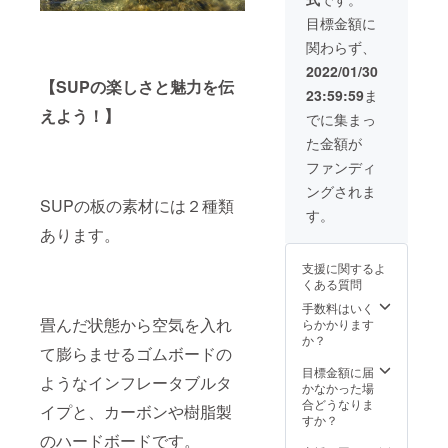
イド特
す。 ＜
包装し
カー
機材
はあり
レッキ
ページ
別ご優
有効期
てお届
①（2
目標金額に
料・保
ませ
ング時
の詳細
待券4枚
間３年
け ◇石
枚）
険料・
ん。 ※
には歩
をご覧
関わらず、
を包装
＞ 【リ
垣島よ
◇Tropi
ガイド
事前に
きやす
くださ
してお
ター
り感謝
csTour
2022/01/30
料を含
ガイド
い靴を
い
届け ◇
ン】
を込め
【SUPの楽しさと魅力を伝
オリジ
みます
の空き
ご用意
23:59:59
ま
石垣島
◇Tropi
てお礼
ナルロ
当日の
状況を
くださ
えよう！】
より感
csTour
のメー
ゴス
でに集まっ
天候状
確認の
い） 詳
謝を込
プラチ
ル ◇八
テッ
況によ
うえご
しくは
た金額が
めてお
ナパス
重山ポ
カー
り内容
予約く
上記
礼の
専用プ
スト
②（2
ファンディ
が変更
ださ
ホーム
メール
ラス
カード
枚） ◇
となる
い。
ページ
ングされま
◇八重
チック
（3枚）
ホーム
場合が
【WEB
SUPの板の素材には２種類
の詳細
山ポス
カード
◇Tropi
ページ
す。
ござい
予約・
をご覧
トカー
カード
csTour
に”Trop
ます ※
あります。
問い合
くださ
ド（3
（デザ
オリジ
icsサ
期限切
わせ】
い
枚）
イン未
ナルス
ポー
れの場
https://
支援に関するよ
◇Tropi
定）
テッ
ター"と
合の払
www.tr
くある質問
csTour
◇2名様
カー①
して、
い戻し
opicssu
オリジ
半日
◇Tropi
手数料はいく
お名前
はあり
p.com/
ナルロ
SUPガ
畳んだ状態から空気を入れ
csTour
らかかります
の掲載
ませ
持ち
ゴス
イド特
オリジ
か？
（希望
ん。 ※
物：水
て膨らませるゴムボードの
テッ
別ご優
ナルス
者） ----
事前に
着、タ
カー
待券6枚
テッ
目標金額に届
-----------
ガイド
オル、
ようなインフレータブルタ
①（2
を包装
カー②
かなかった場
-----------
の空き
サンダ
枚）
してお
◇HPに
合どうなりま
-----------
状況を
イプと、カーボンや樹脂製
ル、着
◇Tropi
届け ◇
支援者
すか？
-----------
確認の
替え 当
csTour
石垣島
様とし
-----------
のハードボードです。
うえご
日は水