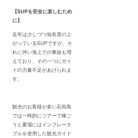
クルー
は2022
ん。 ※
い。
ズやマ
年4月1
事前に
【WEB
ング
日から
【SUPを安全に楽しむため
ガイド
予約・
ローブ
2025年
の空き
問い合
に】
クルー
3月末迄
状況を
わせ】
ズを自
となり
確認の
https://
由に選
ます レ
うえご
www.tr
近年は少しづつ知名度の上
べます
ンタル
予約く
opicssu
開始や
機材
ださ
p.com/
がっているSUPですが、そ
終了時
料・保
い。
持ち
間は午
険料・
【WEB
物：水
れに伴い海上での事故も増
前と午
ガイド
予約・
着、タ
後より
料を含
えており、その一つにガイ
問い合
オル、
お選び
みます
わせ】
サンダ
ドの力量不足があげられま
いただ
半日
https://
ル、着
けます
SUPガ
www.tr
替え 当
す。
2名様の
イドの
opicssu
日は水
ご優待
所要時
p.com/
着を着
券を4枚
間は約4
持ち
用の
発券い
時間 青
物：水
上、動
たしま
の洞窟
着、タ
きやす
す。 ご
クルー
オル、
い服
観光のお客様が多い石垣島
優待券
ズやマ
サンダ
装、足
の有効
ング
ル、着
では一時的にツアーで稼ご
元は
期間は
ローブ
替え 当
ビーチ
うと夏場にはインフレータ
2022年
クルー
日は水
サンダ
4月1日
ズを自
着を着
ルなど
ブルを使用した観光ガイド
から
由に選
用の
詳しく