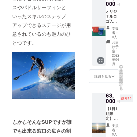
物：水
をご覧
※おひと
000
楽しめ
-----------
-----------
円
況によ
着、タ
くださ
スやパドルサーフィンと
り様
ます 開
-----------
-----------
り内容
オル、
い
オリジ
11,200
始や終
------- 1
-----------
が変更
サンダ
いったスキルのステップ
ナルロ
円で人
了時間
名様の
-----------
となる
ル、着
ゴ入り
数の追
は午前
ご優待
----------
アップできるステージが用
場合が
替え 当
琉球グ
加が可
と午後
券を1枚
ご購入
支援
ござい
日は水
ラス名
能で
よりお
発券い
者：
意されているのも魅力のひ
頂いた
ます ※
着を着
入れ（2
す。 ※1
選びい
0人
たしま
分の人
期限切
用の
個） 2
回の催
とつです。
ただけ
す。 有
お届
数を記
れの場
上、動
名様半
行人数
ます
け予
効期間
載した
合の払
きやす
日SUP
は最大5
定：
【リ
は2022
ご優待
い戻し
い服
ガイド
2022
名様ま
ター
年4月1
券を1枚
はあり
装、足
年04
特別ご
で。 所
ン】 ◇
日から
発券い
ませ
こ
元は
月
優待券
要時間
の
石垣島
2023年
たしま
ん。 ※
リ
ビーチ
付き ※
は約6時
タ
半日
9月末迄
す。 有
事前に
ー
サンダ
オリジ
間 石垣
ン
SUPガ
詳細を見る
となり
効期間
ガイド
を
ルなど
ナルロ
島を巡
選
イド特
ます レ
は2022
の空き
択
詳しく
ゴが
る充実
す
別ご優
ンタル
年4月1
状況を
る
は上記
入った
の一日
待券を
機材
日から
確認の
ホーム
63,
琉球グ
をお過
包装し
料・保
2023年
うえご
ページ
残り30
ラスへ
000
ごしく
てお届
険料・
円
9月末迄
予約く
の詳細
名入れ
ださい
け
ガイド
となり
ださ
をご覧
【1日1
して2個
開始や
◇Tropi
料を含
ます レ
い。
くださ
組限
お届け
終了時
csTour
みます
ンタル
【WEB
い
定】 石
させて
間は季
オリジ
当日の
しかし
そんなSUPですが誰
機材
予約・
垣島１
いただ
節によ
ナルロ
天候状
支援
料・保
問い合
日
きま
り変動
でも出来る窓口の広さの割
ゴス
者：
況によ
険料・
わせ】
SUP・
す。 グ
します
0人
テッ
り内容
ガイド
https://