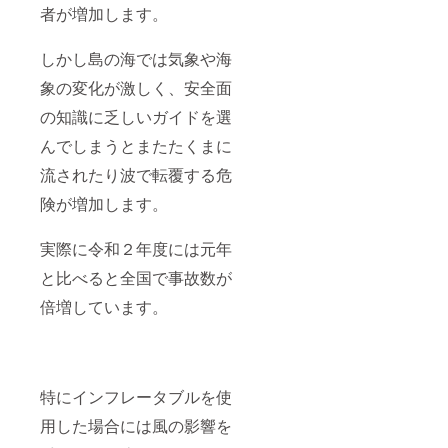
2024年
べます
上、動
は上記
者が増加します。
3月末迄
開始や
きやす
ホーム
となり
終了時
い服
ページ
ます レ
間は午
装、足
の詳細
しかし島の海では気象や海
ンタル
前と午
元は
をご覧
機材
後より
ビーチ
象の変化が激しく、安全面
くださ
料・保
お選び
サンダ
い 【備
険料・
いただ
の知識に乏しいガイドを選
ルなど
考欄】
ガイド
けます
詳しく
※グラス
んでしまうとまたたくまに
料を含
2名様の
は上記
へ入れ
みます
ご優待
ホーム
るお名
流されたり波で転覆する危
当日の
券を6枚
ページ
前をご
天候状
発券い
の詳細
記入く
険が増加します。
況によ
たしま
をご覧
ださ
り内容
す。 ご
くださ
い。 ※
が変更
優待券
い 【備
希望す
実際に令和２年度には元年
となる
の有効
考欄】
るグラ
場合が
期間は
と比べると全国で事故数が
※ホーム
スの色
ござい
2022年
ページ
をご記
倍増しています。
ます ※
4月1日
への掲
入くだ
期限切
から
載をご
さい。
れの場
2025年
希望す
※ホーム
合の払
3月末迄
るお名
ページ
い戻し
となり
前をご
への掲
はあり
ます レ
記入く
載をご
特にインフレータブルを使
ませ
ンタル
ださ
希望す
ん。 ※
機材
い。
るお名
用した場合には風の影響を
事前に
料・保
前をご