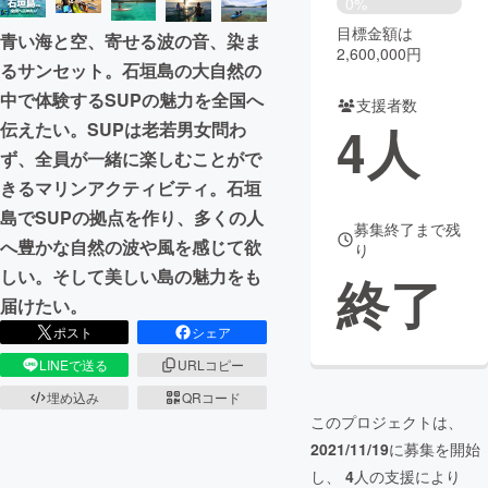
0%
目標金額は
青い海と空、寄せる波の音、染ま
まちづくり・地域活性化
2,600,000円
るサンセット。石垣島の大自然の
中で体験するSUPの魅力を全国へ
支援者数
CAMPFIRE for Social Good
CAMPFIRE Creation
4
人
伝えたい。SUPは老若男女問わ
CAMPFIREふるさと納税
machi-ya
コミュニティ
ず、全員が一緒に楽しむことがで
きるマリンアクティビティ。石垣
島でSUPの拠点を作り、多くの人
募集終了まで残
へ豊かな自然の波や風を感じて欲
り
しい。そして美しい島の魅力をも
終了
届けたい。
ポスト
シェア
LINEで送る
URLコピー
埋め込み
QRコード
このプロジェクトは、
2021/11/19
に募集を開始
し、
4
人の支援により