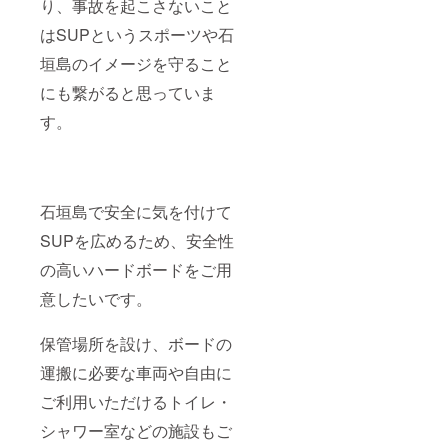
は上記
り、事故を起こさないこと
ホーム
はSUPというスポーツや石
ページ
の詳細
垣島のイメージを守ること
をご覧
くださ
にも繋がると思っていま
い 【備
考欄】
す。
※ホーム
ページ
への掲
載をご
希望す
石垣島で安全に気を付けて
るお名
前をご
SUPを広めるため、安全性
記入く
ださ
の高いハードボードをご用
い。
意したいです。
保管場所を設け、ボードの
運搬に必要な車両や自由に
ご利用いただけるトイレ・
シャワー室などの施設もご