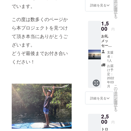
タ
ー
するこ
ン
詳細を見る
でいます。
を
とが出
選
択
来ます
す
る
※備考欄
この度は数多くのページか
1,5
にお名
ら本プロジェクトを見つけ
前をご
00
円
入力下
て頂き本当にありがとうご
お礼
さい
メッ
ざいます。
セージ
＆ポス
どうぞ最後までお付き合い
支援
トカー
者：
ド 【リ
1人
ください！
ター
お届
ン】 ◇
け予
石垣島
定：
より感
2022
年03
謝を込
こ
月
めてお
の
リ
礼の
タ
ー
メール
ン
詳細を見る
を
◇八重
選
択
山ポス
す
る
トカー
2,5
ド 感謝
を込め
00
円
てお礼
トロ
のメー