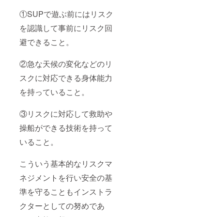
い服
い。
装、足
【WEB
①SUPで遊ぶ前にはリスク
元は
予約・
ビーチ
問い合
を認識して事前にリスク回
サンダ
わせ】
ルなど
https://
避できること。
詳しく
www.tr
は上記
opicssu
②急な天候の変化などのリ
ホーム
p.com/
ページ
持ち
スクに対応できる身体能力
の詳細
物：水
をご覧
着、タ
を持っていること。
くださ
オル、
い 【備
サンダ
考欄】
ル、着
③リスクに対応して救助や
※ホーム
替え 当
ページ
日は水
操船ができる技術を持って
への掲
着を着
載をご
用の
いること。
希望す
上、動
るお名
きやす
こういう基本的なリスクマ
前をご
い服
記入く
装、足
ネジメントを行い安全の基
ださ
元は
い。
ビーチ
準を守ることもインストラ
サンダ
ルなど
クターとしての努めであ
詳しく