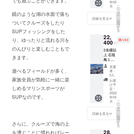
でも遊ぶことができます。
場合が
わせ】
ルなど
年03
フの
季節に
サン
----------
ござい
https://
こ
詳しく
月
14,400
より変
の
セット
ご購入
ます ※
www.tr
リ
は上記
円でご
動しま
鏡のような湖の水面で落ち
タ
SUPガ
頂いた
期限切
opicssu
ー
ホーム
案内さ
す 【リ
ン
イド特
詳細を見る
分の人
れの場
p.com/
を
ページ
ついてクルーズをしたり
せてい
ター
選
別ご優
数を記
合の払
持ち
択
の詳細
ただき
ン】 ◇
す
待券を
載した
い戻し
物：水
る
をご覧
SUPフィッシングをした
ます。
石垣島
包装し
ご優待
はあり
着、タ
くださ
22,
※おひと
１日
てお届
券を1枚
ませ
り、ゆったりと流れる川を
オル、
い
残り80
り様
400
SUP＆
け
発券い
円
ん。 ※
サンダ
7,200円
トレッ
◇Tropi
たしま
のんびりと楽しむこともで
事前に
ル、着
2名様以
で人数
キング
csTour
す。 有
ガイド
替え 当
上 石垣
の追加
特別ご
きます。
オリジ
効期間
の空き
日は水
島１日
が可能
優待券
ナルロ
は2022
状況を
着を着
SUP＆
です。
を包装
ゴス
年4月1
支援
確認の
用の
トレッ
※1回の
遊べるフィールドが多く、
してお
テッ
者：
日から
うえご
上、動
キング
催行人
届け
0人
カー
2023年
予約く
きやす
家族全員が気軽に一緒に楽
通常販
数は最
◇Tropi
①（人
お届
9月末迄
ださ
い服
売価格
大5名様
csTour
け予
数分）
となり
い。
装、足
しめるマリンスポーツが
28,000
まで。
定：
オリジ
◇Tropi
ます レ
【WEB
元は
円を
2022
所要時
ナルロ
csTour
ンタル
SUPなのです。
予約・
ビーチ
年03
20％オ
間は約4
ゴス
オリジ
機材
問い合
こ
サンダ
月
フの
時間
の
テッ
ナルロ
料・保
わせ】
リ
ルなど
22,400
たっぷ
タ
カー
ゴス
険料・
https://
ー
詳しく
円でご
り時間
ン
①（1
詳細を見る
テッ
ガイド
www.tr
を
は上記
案内さ
をかけ
選
枚） ----
カー
料を含
opicssu
択
ホーム
せてい
て石垣
す
さらに、クルーズで海の上
-----------
②（人
みます
p.com/
る
ページ
ただき
島の大
-----------
数分） -
当日の
持ち
の詳細
28,
ます。
を漕ぐことに慣れればレー
自然を
-----------
-----------
天候状