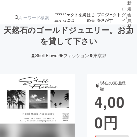
新
ロ
規
グ
会
プロジェクトを掲
はじ
プロジェクト
/
載するには
める
をさがす
イ
員
ン
登
天然石のゴールドジュエリー。お力
録
を貸して下さい
人気のプロ
注目のリ
注目の新着プロ
募集終了が近いプ
もうすぐ公開
Shell Flower
ファッション
東京都
ジェクト
ターン
ジェクト
ロジェクト
されます
アート・写真
音楽
現在の支援総
額
4,00
テクノロジー・ガジェット
ゲーム・サ
0
円
映像・映画
書籍・雑誌
ビジネス・起業
チャレンジ