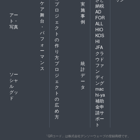
ケ
プ
実
納税
ア
ロ
施
AD
アー
舞
ジ
事
FOR
ト・
台
ェ
例
ALL
写真
・
ク
HIO
パ
ト
KOS
フ
の
HI
ォ
作
JFA
ー
り
クラ
マ
方
ウド
ン
プ
統
ファ
ス
ロ
計
ン
ソー
ジ
デ
ディ
シャ
ェ
ー
ング
ル
ク
タ
mac
グッ
ト
hi-ya
ド
の
補助
広
金申
め
請サ
方
ポー
ト
「QRコード」は株式会社デンソーウェーブの登録商標です。