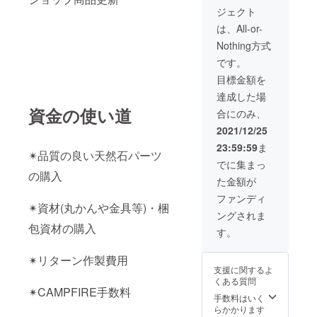
て頂
ジェクト
き、 や
りとり
は、All-or-
しなが
Nothing方式
らデザ
インを
です。
決めて
目標金額を
いきま
す。
達成した場
資金の使い道
合にのみ、
2021/12/25
23:59:59
ま
✴︎品質の良い天然石パーツ
でに集まっ
の購入
た金額が
ファンディ
✴︎資材(丸かんや金具等)・梱
ングされま
包資材の購入
す。
✴︎リターン作製費用
支援に関するよ
くある質問
✴︎CAMPFIRE手数料
手数料はいく
らかかります