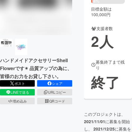
4%
目標金額は
まちづくり・地域活性化
100,000円
支援者数
CAMPFIRE for Social Good
CAMPFIRE Creation
2
人
CAMPFIREふるさと納税
machi-ya
コミュニティ
ハンドメイドアクセサリーShell
募集終了まで残
り
Flowerです✴︎ 品質アップの為に、
終了
皆様のお力をお貸し下さい。
ポスト
シェア
LINEで送る
URLコピー
埋め込み
QRコード
このプロジェクトは、
2021/11/01
に募集を開始
し、
2021/12/25
に募集を