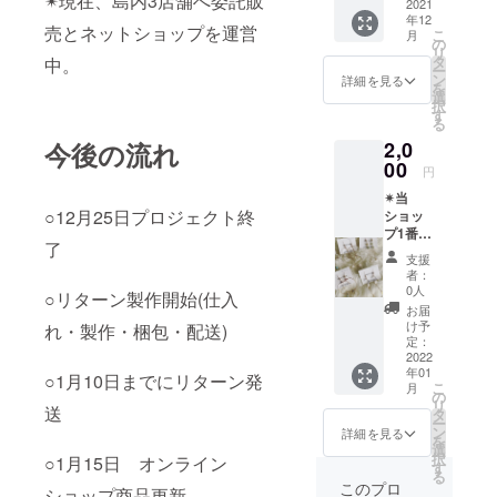
✴︎現在、島内3店舗へ委託販
レスに
2021
年12
連絡さ
売とネットショップを運営
こ
月
せて頂
の
リ
き、 や
タ
中。
ー
りとり
ン
詳細を見る
を
をしな
選
択
がらデ
す
る
ザイン
今後の流れ
2,0
を決め
ます。
00
円
✴︎当
○12月25日プロジェクト終
ショッ
プ1番人
了
気✴︎ 天
支援
然石×
者：
フープ
0人
○リターン製作開始(仕入
ピアス
お届
(イヤリ
け予
れ・製作・梱包・配送)
ング) お
定：
客様の
2022
年01
オー
○1月10日までにリターン発
こ
月
ダーデ
の
リ
送
ザイン
タ
ー
メール
ン
詳細を見る
を
アドレ
選
択
○1月15日 オンライン
スに連
す
る
絡させ
このプロ
ショップ商品更新