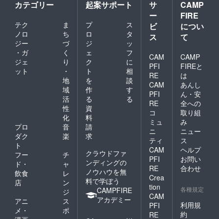
カテゴリー
起案サポート
サ
CAMP
ー
FIRE
テク
ま
プ
ス
ビ
につい
ノロ
ち
ロ
タ
ス
て
ジー
づ
ジ
ッ
・ガ
く
ェ
フ
CAM
CAMP
ジェ
り
ク
に
PFI
FIREと
ット
・
ト
相
RE
は
地
を
談
CAM
あんし
域
作
す
PFI
ん・安
活
る
る
RE
全への
性
資
コ
取り組
化
料
ミュ
み
プロ
音
請
ニ
ニュー
ダク
楽
求
ティ
ス
ト
CAM
ヘルプ
クラウドファ
フー
チ
PFI
お問い
ンディングの
ド・
ャ
RE
合わせ
ノウハウを無
飲食
レ
Crea
料で学ぼう
店
ン
tion
各種規定
CAMPFIRE
ジ
CAM
アカデミー
アニ
ス
利用規
PFI
メ・
ポ
約
RE