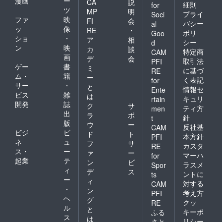
漫画
ー
CA
説
細則
for
ツ
MP
明
プライ
Soci
ファ
映
FI
会
バシー
al
ッ
像
RE
・
ポリ
Goo
ショ
・
ア
相
シー
d
ン
映
カ
談
特定商
CAM
画
デ
会
取引法
PFI
ゲー
書
ミ
に基づ
RE
ム・
籍
ー
く表記
for
サー
・
と
情報セ
Ente
ビス
雑
は
キュリ
rtain
開発
誌
ク
サ
ティ方
men
出
ラ
ポ
針
t
版
ウ
ー
反社基
CAM
ビジ
ビ
ド
ト
本方針
PFI
ネ
ュ
フ
サ
カスタ
RE
ス・
ー
ァ
ー
マーハ
for
起業
テ
ン
ビ
ラスメ
Spor
ィ
デ
ス
ントに
ts
ー
ィ
対する
CAM
・
ン
考え方
PFI
ヘ
グ
クッ
RE
ル
と
キーポ
ふる
ス
は
リシー
さと