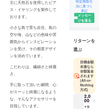
作
特定商取引
主に天然石を使用したピア
法に基づく
＊2018年
ス・イヤリングを製作して
表記
ウェブ
メッセー
おります。
ショップ
ジを送る
オープン
小さな島で育ち在住、島の
空や海、山などの色味や雰
リターンを
囲気からインスピレーショ
ンを受け、その都度デザイ
選ぶ
ンを決めています。
目標金額
こだわりは、繊細さと綺麗
未達なら
全額返金
さ。
されます
(All-or-
手に取って頂いた瞬間、心
Nothing
方式)
がスーッと綺麗になるよう
2,0
な、そんなアクセサリーを
00
円
目指しています。
✴︎当