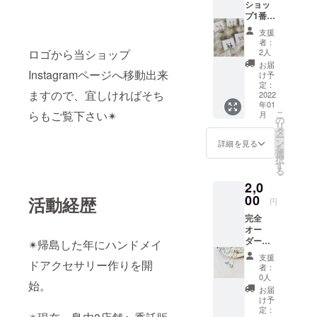
ショッ
プ1番人
気✴︎ 天
支援
然石×
者：
フープ
ロゴから当ショップ
2人
ピアス
お届
(イヤリ
Instagramページへ移動出来
け予
ング) 届
定：
ますので、宜しければそち
くまで
2022
年01
お楽し
らもご覧下さい✴︎
こ
月
みデザ
の
リ
イン
タ
ー
ン
詳細を見る
を
選
択
す
る
2,0
00
活動経歴
円
完全
オー
ダーメ
✴︎帰島した年にハンドメイ
イド天
支援
ドアクセサリー作りを開
然石ピ
者：
アス(イ
0人
始。
ヤリン
お届
グ) メー
け予
ルアド
定：