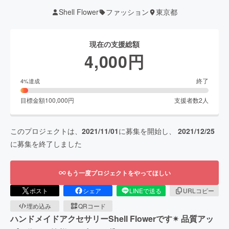
Shell Flower
ファッション
東京都
現在の支援総額
4,000
円
終了
4
%達成
目標金額
100,000
円
支援者数
2
人
このプロジェクトは、
2021/11/01
に募集を開始し、
2021/12/25
に募集を終了しました
もう一度プロジェクトをやってほしい
ポスト
シェア
LINEで送る
URLコピー
埋め込み
QRコード
ハンドメイドアクセサリーShell Flowerです✴︎ 品質アッ