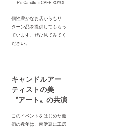
パイス
P's Candle × CAFE KOYOI
きま
だされ
サング
す。
ば、そ
リア(白•
ベース
ちらに
赤) or
となる
お送り
個性豊かなお店からもリ
自家製
キャン
するこ
チャイ
ドルの
ターン品を提供してもらっ
とも可
ミニグ
色・グ
能で
ラス
ています。ぜひ見てみてく
ラデー
す。(備
一杯
ション
考欄ご
サービ
ださい。
もお選
利用く
ス ■Half
びいた
ださい)
Moon
だけま
※当日、
OK オー
す。＞
会場
ナーお
http://w
（気流
さむ
ww.fujic
舎）で
ちゃん
andle.c
の受け
バス
om/
キャンドルアー
取りも
マット
（写真3
可能で
割引価
枚目。
す。
ティストの美
格100円
小径の
で販
ノエル
売。(ワ
〝アート〟の共演
も作っ
ンドリ
てもら
ンク
いまし
オー
た！迫
ダーお
このイベントをはじめた最
力満
願いし
点！）
初の数年は、南伊豆に工房
ます) ■
③【AK