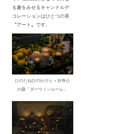
容・納
る趣をみせるキャンドルデ
品日な
どリク
コレーションはひとつの美
エスト
があれ
〝アート〟です。
ば併せ
てお願
いいた
しま
す。 ※1
月打ち
合わ
せ・制
作、2月
発送予
定
ひのたねひのかけら × 好奇心
の森「ダーウィンルーム」