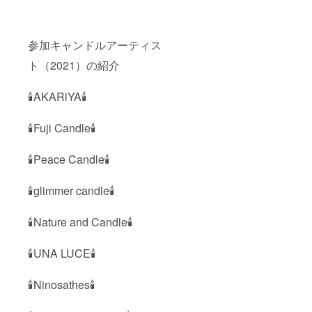
参加キャンドルアーティス
ト（2021）の紹介
🕯AKARiYA🕯
🕯Fuji Candle🕯
🕯Peace Candle🕯
🕯glimmer candle🕯
🕯Nature and Candle🕯
🕯UNA LUCE🕯
🕯Ninosathes🕯