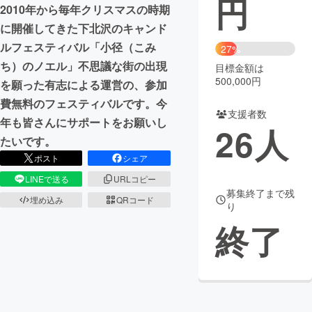
円
2010年から毎年クリスマスの時期
まちづくり・地域活性化
に開催してきた下北沢のキャンド
ルフェスティバル「小径（こみ
27%
ち）のノエル」不思議な街の出現
目標金額は
CAMPFIRE for Social Good
CAMPFIRE Creation
500,000円
を願った有志による運営の、参加
CAMPFIREふるさと納税
machi-ya
コミュニティ
費無料のフェスティバルです。今
支援者数
年も皆さんにサポートをお願いし
26
人
たいです。
ポスト
シェア
LINEで送る
URLコピー
募集終了まで残
埋め込み
QRコード
り
終了