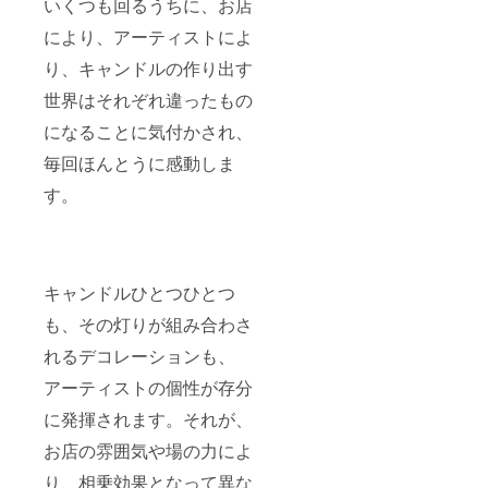
プ ホッ
いくつも回るうちに、お店
190616
トワイ
411097
により、アーティストによ
ン一杯
409/?
サービ
locale2
り、キャンドルの作り出す
ス
=ja_JP
（写真4
世界はそれぞれ違ったもの
枚目。
になることに気付かされ、
色映え
しま
毎回ほんとうに感動しま
す。白
以外も
す。
おすす
めで
す） ※
キャン
ドルは
35,000
キャンドルひとつひとつ
円相当
も、その灯りが組み合わさ
です。
※備考欄
れるデコレーションも、
でキャ
ンドル
アーティストの個性が存分
アー
ティス
に発揮されます。それが、
トをご
指定く
お店の雰囲気や場の力によ
ださ
り、相乗効果となって異な
い。内