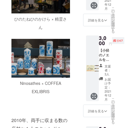
と一言
2021
ノエル
うに続
をぜひ
エル終
年12
メッ
ロゴな
く路地
味わっ
了後〜
こ
月
セージ
どをあ
の
を歩き
てくだ
年末ま
リ
を掲載
しらっ
タ
なが
さい。
での予
ー
ひのたねひのかけら × 精霊さ
しま
た今年
ン
ら、散
詳細を見る
案内す
定で
を
す。ご
限定の
選
策する
るの
す。
択
ん
商売を
缶バッ
す
のがと
は、下
る
されて
ヂ5種類
ても楽
北沢生
3,0
いる方
のセッ
しい街
まれ下
残り47
は、ロ
00
トで
です。
北沢育
円
ゴの掲
す。こ
劇場、
ちで、
【小径
載も
れをつ
ライブ
下北沢
のノエ
可！一
けてノ
ハウ
リンク
ルをお
緒にノ
エルを
ス、飲
パーク
得に楽
エルを
巡った
食店や
にも参
支援
しん
過ごす
ら、何
飲み屋
者：
加して
じゃお
あの人
かいい
3人
やカ
いる金
う！】
への
ことが
フェ、
お届
子賢三
参加店
Ninosathes × COFFEA
ちょっ
あるか
け予
そして
さん。
舗の皆
とした
定：
も？ お
最近で
小径の
EXLIBRIS
様が、
2021
サプラ
届け
は古着
ノエル
年12
小径の
イズ
は、年
屋さん
参加の
こ
月
ノエル
や、お
の
明け1月
がたく
「カ
リ
のため
気に入
タ
の予定
さんで
レーの
ー
に特典
りの
ン
です。
詳細を見る
きてい
店・八
を
をご用
アー
選
組み合
ます。
月」の
択
意くだ
2010年、両手に収まる数の
ティス
す
わせは
そんな
内装も
る
さいま
トの応
ランダ
下北沢
手がけ