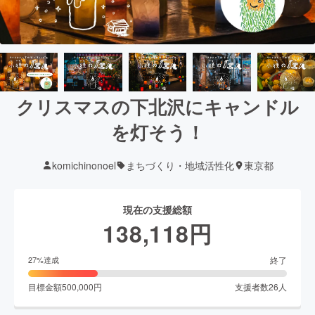
クリスマスの下北沢にキャンドル
を灯そう！
komichinonoel
まちづくり・地域活性化
東京都
現在の支援総額
138,118
円
終了
27
%達成
目標金額
500,000
円
支援者数
26
人