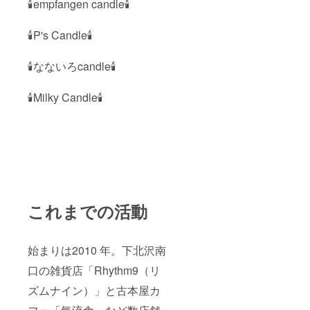
🕯empfangen candle🕯
🕯P's Candle🕯
🕯なないろcandle🕯
🕯Milky Candle🕯
これまでの活動
始まりは2010 年。下北沢南
口の雑貨店「Rhythm9（リ
ズムナイン）」と古本屋カ