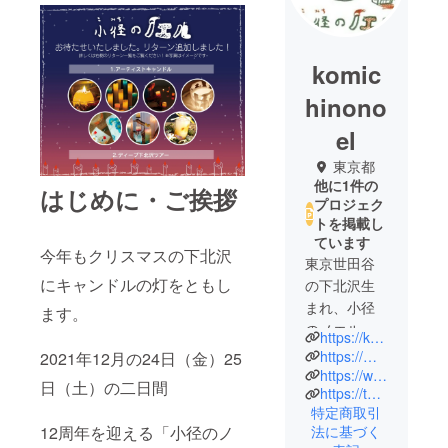
komic
hinono
el
東京都
他に1件の
はじめに・ご挨拶
プロジェク
トを掲載し
ています
今年もクリスマスの下北沢
東京世田谷
にキャンドルの灯をともし
の下北沢生
まれ、小径
ます。
のノエルで
https://komichinonoel.info
す。白いボ
https://m.facebook.com/komichinonoel
2021年12月の24日（金）25
ディと赤い
https://www.instagram.com/komichinonoel/
日（土）の二日間
https://twitter.com/komichinonoel
炎がトレー
特定商取引
ドマーク。
12周年を迎える「小径のノ
法に基づく
小径の続く