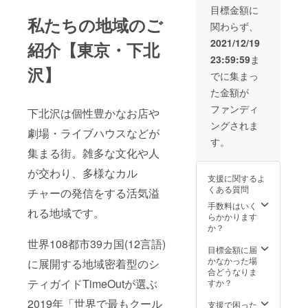
サラダ
パー
れるツ
さい。
な精霊
empfan
目標金額に
た、下
■MOTH
ク ,
アーで
⭐︎オリジ
がサン
私たちの地域のご
gen
北沢で
ER(ロッ
barnita
関わらず、
す。 日
ナル
タク
candle
一番古
クバー)
s,Grow
時 25
キャン
ロース
限定5個
2021/12/19
いロッ
紹介【東京・下北
ワン
Bar
日
ドルの
の原型
🕯milky
クバー
オー
Joint ,
23:59:59
ま
（土）
制作 小
にある
candle
Mother
ダー頂
かま
沢】
16:30〜
径のノ
と思っ
限定5個
でに集まっ
の山崎
いた方
いキッ
18:00
エル参
ていま
🕯Peace
千鶴子
にドリ
チ
た金額が
集合
加の
す。 衣
Candle
さん
ンク1杯
ン ,
シモキ
キャン
装は事
限定5個
ファンディ
や、か
ご提供
下北沢は個性豊かなお店や
下北線
タフロ
ドル
務局で
🕯なない
つて魚
(アル
路街 空
ングされま
ント
アー
も用意
ろ
屋・柏
劇場・ライブハウスなどが
コール&
き
１階
ティス
します
candle
す。
可津を
ノンア
地 ,
（まち
トにオ
が、オ
集まる街。雑多な文化や人
限定5個
営み現
ルコー
月灯 -
ピアノ
リジナ
リジナ
[クラウ
在はシ
ルの一
Ghetto-
前）
ルキャ
が交わり、多様なカル
ルの精
ドファ
モキタ
部か
,
支援に関するよ
＊ 募
ンドル
霊さん
ンディ
フロン
ら)。 2
cafe
くある質問
チャーの発信をする活気溢
集 ５
の制作
での参
ング特
トオー
日間で
Stay
人くら
をお願
加も大
手数料はいく
典]
ナー柏
10杯ま
Happy
れる地域です。
いまで
いでき
歓迎で
らかかります
⭐︎「おう
雅弘さ
で。 ■
, カ
グルー
ます。
す。 ス
か？
ちで小
んのイ
ティッ
レーの
プでの
お選び
タッフ
径のノ
ンタ
世界108都市39カ国(12言語)
チャイ
店・八
参加の
できる
の案内
目標金額に届
エルの
ビュー
(タイ料
月 ,
場合は
キャン
で参加
かなかった場
しお
に展開する地域密着型のシ
もあ
理) オリ
CAFE
それぞ
ドル
店舗を
合どうなりま
り」
り、下
ジナル
KOYOI
れお申
アー
ティガイドTimeOutが選ぶ
もりあ
すか？
（ホー
北沢の
手ぬぐ
,
し込み
ティス
げにい
ムキャ
歴史に
いプレ
RBL
くださ
2019年「世界で最もクール
ト
けば、
支援で困った
ンドル
ついて