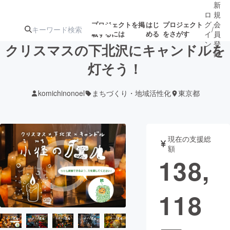
新
ロ
規
グ
会
プロジェクトを掲
はじ
プロジェクト
/
載するには
める
をさがす
イ
員
ン
登
クリスマスの下北沢にキャンドルを
録
灯そう！
人気のプロ
注目のリ
注目の新着プロ
募集終了が近いプ
もうすぐ公開
komichinonoel
まちづくり・地域活性化
東京都
ジェクト
ターン
ジェクト
ロジェクト
されます
アート・写真
音楽
現在の支援総
額
138,
テクノロジー・ガジェット
ゲーム・サ
118
映像・映画
書籍・雑誌
ビジネス・起業
チャレンジ