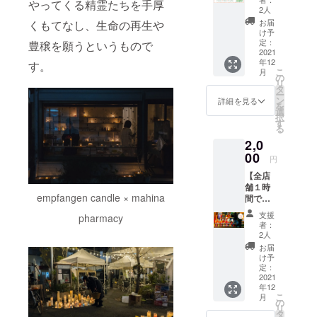
やってくる精霊たちを手厚
援！】
2人
小径の
お届
くもてなし、生命の再生や
ノエル
け予
開催を
定：
豊穣を願うというもので
お気持
2021
年12
ち支援
す。
こ
月
してい
の
リ
ただけ
タ
ー
る方
ン
詳細を見る
を
も、当
選
択
日足を
す
る
運ぶの
2,0
は難し
い方
00
円
も、一
【全店
人何口
舗１時
でもご
empfangen candle × mahina
間で巡
応募く
る弾丸
ださ
支援
pharmacy
ツ
い。小
者：
アー！
径のノ
2人
キャン
エル
お届
ドルを
は、企
け予
全部見
業や大
定：
よ
2021
口のス
年12
う！】
ポン
こ
月
小径の
サード
の
リ
ノエル
を得な
タ