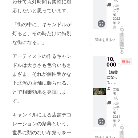
す。 ※
わせて点灯時間も柔軟に対
は先着
わう街
日
ンド
る写真
まだま
順で
お届
でし
（金）
ル】 ク
家・
応したいと思っています。
だいろ
け予
す。10
た。 生
18:00-
リスマ
momo
定：
んなお
名を超
まれた
19:00
ス前
2022
yago（
店と交
えた場
時から
集合
年12
「街の中に、キャンドルが
に、あ
矢郷
渉中！
合、希
下北沢
こ
シモキ
月
なたの
桃）撮
の
さらに
望に添
を知
リ
タフロ
灯ると、その時だけの特別
お気に
影 2010
タ
お得に
えない
り、
ー
ント
入りの
年から
ン
なっ
詳細を見る
場合が
な街になる。」
チャー
を
１階
アー
11年間
選
ちゃう
ござい
ミング
択
（まち
ティス
の小径
す
かも！
ます。
な笑顔
る
ピアノ
トの
のノエ
限定数
備考欄
アーティストの作るキャン
で下北
前） 募
10,
キャン
ルと、
がある
に、第
沢を車
集 5人
残り2
ドルを
000
そのあ
ドルは大きさも色合いもさ
ので、
一希
円
椅子で
くらい
お届け
いだ変
お早め
望・第
闊歩す
まで ＊
【精霊
しま
まざま、それが個性豊かな
化する
に！
二希望
る下北
グルー
になっ
す！下
下北沢
■cafe
までご
沢在住
プでの
下北沢の店舗に飾られるこ
て、ノ
北沢に
の景色
Stay
記入く
の矢崎
参加の
エルを
足を運
を収め
Happy(
ださ
支援
与志子
とで相乗効果を発揮しま
場合は
一番楽
ぶのが
た写真
オーガ
者：
い。 ロ
さん。
それぞ
しん
難しい
集で
0人
ニック&
ゴデー
す。
そんな
れお申
じゃお
人も、
す。 全
こたつ
お届
タを使
矢崎さ
し込み
う権】
自宅を
254ペー
け予
カフェ)
用した
んと歩
くださ
小径の
小径の
定：
ジ。 炎
ドリン
キャンドルによる店舗デコ
い場合
く下北
い。 備
ノエル
2021
ノエル
の力に
クオー
は、備
沢は、
考欄よ
年12
の人気
会場に
レーションの祭典という、
思いを
ダーの
考欄に
こ
今の下
月
りグ
者、ノ
して、
の
馳せな
方に自
その旨
リ
北沢も
ループ
エルの
世界に類のない冬祭りを一
いつも
タ
がら。
家製
ご記入
ー
違って
参加の
精霊に
より
ン
小径の
詳細を見る