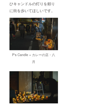
眼芸
cy ,
14㎝×高
灯して
ひキャンドルの灯りを頼り
しま
術』ス
気流舎
さ25㎝
くださ
す。 お
テッ
（写真2
に街を歩いてほしいです。
い。 ※
届け
カー1枚
枚目の
キャン
は、来
ご提
ブルー
ドル
年1月ご
供。
のキャ
アー
ろの予
■Ghetto
ンド
ティス
定で
Ghetto
ル）
トごと
す。
オリジ
②【FU
に限定
ナルス
JI
数があ
マホリ
Candle
りま
ングホ
（フジ
す。も
ルダー
キャン
し限定
プレゼ
ド
数を超
ント(そ
P's Candle × カレーの店・八
ル）】
えてし
の場で
＜サイ
まった
付けて
月
ズ幅
場合は
くれる
15cm×
メール
人！)
高さ
等でご
■Grow
60cm
相談さ
Bar
かなり
せてい
Joint ワ
大きい
ただき
ンドリ
です！
ます。
ンク
いただ
※贈答品
オー
いた図
として
ダーの
案を入
送り先
方に 自
れるこ
を指定
家製ス
とがで
してく