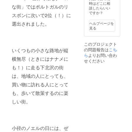
ゼン
CAFE
い 備考
①【UN
精霊だ
時はどこに相
の使い
も語ら
ト！
,
な街」ではポルトガルのリ
欄より
A
けに訪
談したらいい
方）
れてい
（先着
MOTHE
グルー
LUCE（
れるノ
ですか？
⭐︎2021
ます。
10名様
スボンに次いで2位（！）に
R ,
プ参加
ウナ
エルの
年小径
特典
まで）
茄子お
の旨お
ルー
素敵な
のノエ
選出されました。
⭐︎2021
ヘルプページを
■Mahin
や
伝えく
チェ
特典が
ル缶
年の
見る
a
じ ,
ださ
）】 ＜
たくさ
バッジ1
「小径
Pharma
DARWI
い。
色やイ
ん待っ
つ（図
のノエ
cy ホッ
N
メージ
ていま
柄はラ
ル」写
トコー
ROOM
このプロジェクト
をお伺
す！グ
ンダ
真（プ
ディア
,
の問題報告は
こち
いくつもの小さな路地が縦
いして
ループ
ム） ⭐︎
リン
ル一杯
zakka&
制作。
ら
よりお問い合わ
での参
サンク
ト） 写
サービ
peace
横無尽（ときにはナナメに
大き
加もOK
スメー
せください
真集に
ス ※一
Rhythm
さ・本
です。
ル
は収め
日限定
も！）に走る下北沢の街
9,
数もご
※詳細は
※2021
られて
10名様
nikki ,
相談に
クラウ
年12月
いな
は、地域の人にとっても、
■Rhyth
応じま
ドファ
24日
い、今
m9(輸
FILM ,
す。＞
ンディ
買い物に訪れる人にとって
(金)まで
年の小
入雑
https://
ング終
にお届
径のノ
貨・ハ
COFFE
unaluce
も、歩いて散策するのに楽
了後、
け予
エルを
ンドメ
A
.official.
個別に
定。ク
撮影し
イド雑
EXLIBR
しい街。
ec/ 製作
ご連絡
リスマ
た
貨) ご来
IS ,
例）海
させて
スにぜ
momo
店の方
ティッ
をイ
いただ
ひご自
yago（
にオリ
チャ
メージ
きま
宅や
矢郷
ジナル
イ ,
した
す。
パー
桃）の
ブラン
mahina
キャン
ティー
写真も
小径のノエルの日には、ぜ
ド『神
pharma
ドル 幅
で火を
おつけ