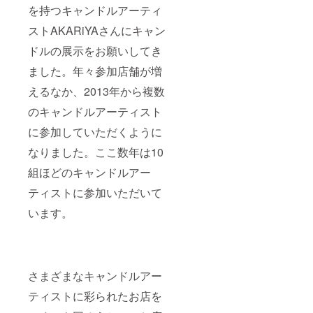
かまい
ARiYA
を持つキャンドルアーティ
キッチ
（あか
ン(家庭
り
ストAKARiYAさんにキャン
料理と
や）】
おやつ)
ドルの展示をお願いしてき
＜色合
ワン
い・大
オー
ました。年々参加店舗が増
きさご
ダー(ご
相談に
えるなか、2013年から複数
飯でも
のりま
ドリン
す。＞
のキャンドルアーティスト
クでも)
高さ
頂いた
80〜
に参加していただくように
方にミ
85cm幅
ニデ
なりました。ここ数年は10
15cm×
ザート
1本 高
を1つご
組ほどのキャンドルアー
さ40〜
提供。
45cm幅
■気流舎
ティストに参加いただいて
15cm×
（古本
1本
います。
屋＆カ
https://
フェ・
m.face
バー）
book.co
※「小径
m/page
のノエ
s/categ
ル」特
さまざまなキャンドルアー
ory/Co
別キャ
mmunit
ンドル
ティストに彩られたお店を
y/Akari
ショッ
ya-