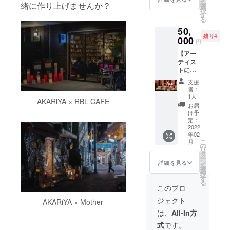
ケーキ
くださ
を
みえて
緒に作り上げませんか？
旨お伝
なっ
ちょっ
選
ノエル
を1つご
い。連
択
くる！
えくだ
て、会
と華や
す
の10年
提供。1
絡先
る
新旧降
さい。
場を闊
かなク
と 下北
日5個ま
メール
り混
50,
歩しま
リスマ
沢の変
で。 ■
アドレ
じっ
残り4
せん
000
スをす
遷も同
カレー
円
スまで
た、
か？ 毎
ごして
時に感
の店八
ご連絡
〝今〟
【アー
年、思
みませ
じるこ
月 お一
差し上
の下北
ティス
い思い
んか？
とがで
人様、
げま
沢を矢
トによ
の衣装
参加
きま
一回の
す。 サ
崎さん
る、あ
（？）
アー
す。 ほ
お食事
支援
ンクス
にご案
なただ
・変装
ティス
んとう
者：
につ
メッ
内いた
けのオ
（？）
ト（備
1人
に良い
き、下
セージ
AKARiYA × RBL CAFE
だきな
リジナ
で下北
考欄よ
写真集
お届
記の
のお届
がらの
ルキャ
沢に現
りご指
け予
です！
サービ
けは、
キャン
ンド
れる精
定：
定くだ
この
スを一
来年1月
ドルツ
ル】
2022
霊にあ
さい） 🕯
キャン
品提
ごろの
アー！
年02
キャン
なたも
Nature
プファ
供。 ・
予定で
こ
月
！！ 言
ドルは
なれま
の
and
イヤー
ゆで卵
す。
リ
われな
アー
す。
タ
Candle
で使わ
トッピ
【希望
ー
いと知
ティス
「精霊
ン
限定5個
詳細を見る
れてい
ング ・
店舗候
を
らない
トに
さん」
選
🕯
るキャ
チーズ
補】
択
と気づ
よって
は小径
す
AKARi
ンドル
トッピ
SHIMO
る
かな
様々。
のノエ
YA 限定
このプロ
写真も
ング ・
KITA
い！！
トップ
ルのサ
5個 🕯
矢郷桃
ご飯大
FRONT
ジェクト
！
AKARiYA × Mother
以外の
ンタク
FUJI
の写真
盛り ・
, 下
〝今〟
写真も
ロー
Candle
は、
All-In方
です。※
ミニ
北沢 リ
の下北
ぜひご
ス。 さ
限定5個
一部を
コーン
ンク・
式
です。
沢に触
覧くだ
まざま
🕯
除く ま