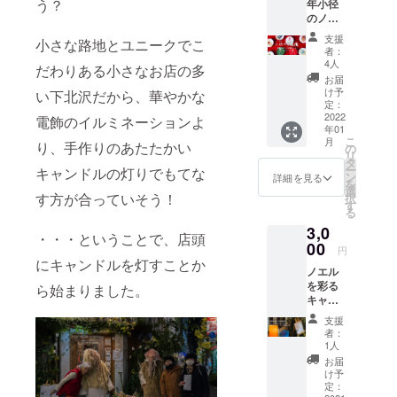
う？
年小径
えてき
ティス
の力を
のノエ
まし
トのデ
ぜひお
ル缶
た。来
コレー
貸しく
支援
小さな路地とユニークでこ
バッヂ5
年春に
ション
ださ
者：
個詰め
は、そ
は、お
4人
い。支
だわりある小さなお店の多
合わせ
の線路
店に
援いた
お届
セッ
跡地も
よって
け予
い下北沢だから、華やかな
だいた
ト】 ス
つなが
定：
も、
方に
タッフ
2022
り、こ
電飾のイルミネーションよ
アー
は、小
年01
や来場
の街の
ティス
径のノ
こ
月
り、手作りのあたたかい
者の間
新しい
の
トに
エル事
リ
で密か
姿がよ
タ
よって
務局ス
ー
キャンドルの灯りでもてな
な人気
うやく
ン
もそれ
詳細を見る
タッフ
を
を誇っ
全貌を
選
ぞれ
がイベ
す方が合っていそう！
択
ている
現すと
す
違っ
ント時
る
缶バッ
ころま
た“美”
に個人
3,0
ジに新
で来ま
アート
的に撮
・・・ということで、店頭
作登場
00
した。
を見せ
影した
円
です。
下北沢
にキャンドルを灯すことか
てくれ
写真
ノエル
ファン
は坂の
ます。
と、お
を彩る
も多い
ら始まりました。
多い地
いろん
礼の
キャン
ノエル
形に、
なキャ
メッ
ドルの
の精霊
小田急
ンドル
セージ
支援
紹介パ
や、下
線と京
が見ら
者：
をお送
ネル
北
王線が
1人
れる小
りしま
に、あ
people
クロス
径のノ
お届
す。 お
なたの
にお馴
し、迷
け予
エルの
届け
お名前
染みの
定：
路のよ
醍醐味
は、ノ