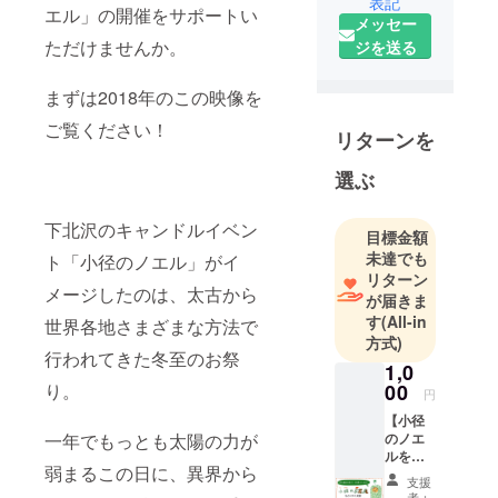
表記
エル」の開催をサポートい
下北沢の街
メッセー
にキャンド
ただけませんか。
ジを送る
ルを灯すこ
とを楽しみ
まずは2018年のこの映像を
にクリスマ
ご覧ください！
ス頃になる
リターンを
と顔を出し
選ぶ
ます。
下北沢のキャンドルイベン
目標金額
未達でも
ト「小径のノエル」がイ
リターン
メージしたのは、太古から
が届きま
す
(All-in
世界各地さまざまな方法で
方式)
行われてきた冬至のお祭
1,0
り。
00
円
【小径
一年でもっとも太陽の力が
のノエ
ルをと
弱まるこの日に、異界から
にかく
支援
応
者：