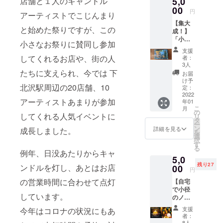
店舗と１人のキャンドル
5,0
した！
援にい
ムで
は、若
る下北
ぜひい
00
かがで
す。
者の街
円
育ちの
アーティストでこじんまり
ろんな
しょう
と言わ
建築
【集大
お店に
か？各
れてい
家。 小
と始めた祭りですが、この
成！】
行っ
店舗10
ます
径のノ
「小径
て、新
名ま
小さなお祭りに賛同し参加
が、下
エルは
のノエ
しい出
で。支
北沢が
支援
2020年
ルの11
会いを
援者に
してくれるお店や、街の人
者：
賑わう
からア
年間を
楽しん
は、支
3人
ように
ンケー
ぎゅっ
たちに支えられ、今では 下
でくだ
援した
お届
なった
トによ
と1冊
さい！
キャン
け予
はじま
る「小
北沢駅周辺の20店舗、10
に」 ⭐︎
※当日、
定：
ドルを
りは、
径のノ
写真集
2022
気流舎
撮影し
戦後。
エル
アーティストあまりが参加
年01
「Small
(世田谷
て、
駅前
賞」を
こ
月
Shops,
区代沢
の
アー
マー
してくれる人気イベントに
作って
リ
Small
5-29-17
タ
ティス
ケット
ます。
ー
Lights
飯田ハ
ン
トから
詳細を見る
成長しました。
がで
ぜんぶ
を
小径の
イツ1F)
選
のサン
き、魚
巡った
択
ノエル
にてチ
す
クス
屋、肉
らぜひ
る
2010~2
ケット
例年、日没あたりからキャ
メッ
屋、八
お気に
5,0
020」
をお渡
セージ
百屋、
入りの
残り27
ンドルを灯し、あとはお店
（2,500
00
ししま
付きで
円
生地屋
キャン
円＋
す。 ※
メール
など、
ドル投
の営業時間に合わせて点灯
【自宅
税） 小
利用に
をお届
日常的
票にも
で小径
径のノ
は条件
けしま
な買い
しています。
ご参加
のノエ
エル事
がある
す。 希
物をす
くださ
ル アー
務局メ
場合が
望店舗
支援
今年はコロナの状況にもあ
る人た
い！ 日
ティス
ンバー
ありま
の指定
者：
ちで賑
時 24
トキャ
でもあ
8人