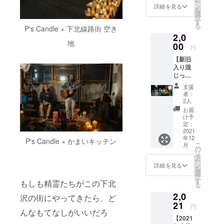
ー
参加の
い、イ
ン
詳細を見る
を
全店舗
ンディ
選
択
をまわ
ペンデ
す
る
P's Candle × 下北線路街 空き
るお散
ントな
2,0
歩ツ
イベン
地
アーで
00
トで
円
す。全
す。開
【新旧
部回っ
催に必
入り混
て見て
要な予
じった
欲しい
算や人
〝今〟
けど、
員リ
支援
の下北
下北沢
ソース
者：
沢を味
は道が
など、
2人
わいな
わかり
すべて
お届
がら
にく
下北沢
け予
キャン
い！そ
定：
を愛す
ドルツ
2021
こで、
る有志
年12
アー】
キャン
P's Candle × かまいキッチン
のボラ
こ
月
2013年
ドルを
の
ンティ
リ
春の小
全部回
タ
アでま
ー
田急線
るツ
ン
かなっ
詳細を見る
を
の地下
アーを
選
ていま
択
化か
企画し
す
す。今
もしも精霊たちがこの下北
る
ら、下
まし
年も無
2,0
北沢は
た。
沢の街にやってきたら、ど
事開催
大きな
21
キャン
できる
円
んなもてなしがいいだろ
変化の
ドル
よう、
【2021
時を迎
アー
あなた