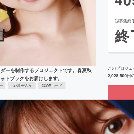
募集終
CAMPFIRE for Social Good
CAMPFIRE Creation
終
CAMPFIREふるさと納税
machi-ya
コミュニティ
このプロジェ
レンダーを制作するプロジェクトです。春夏秋
2,028,500
円
フォトブックをお届けします。
ピー
埋め込み
QRコード