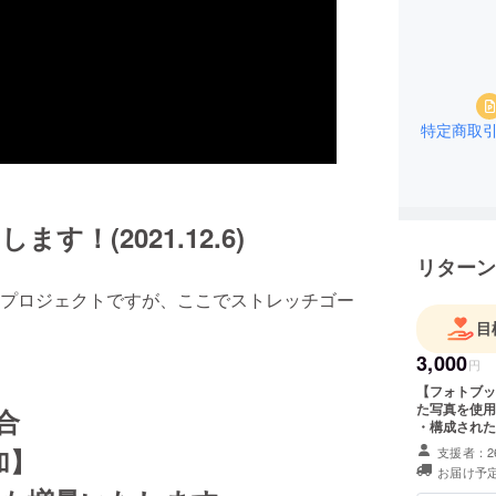
特定商取
！(2021.12.6)
リターン
プロジェクトですが、ここでストレッチゴー
目
3,000
円
【フォトブック（デジ
た写真を使用
合
・構成された
入り写真データ 上記３点をプロジェクト期間終了後に登録
加】
支援者：2
アドレスに送
お届け予定