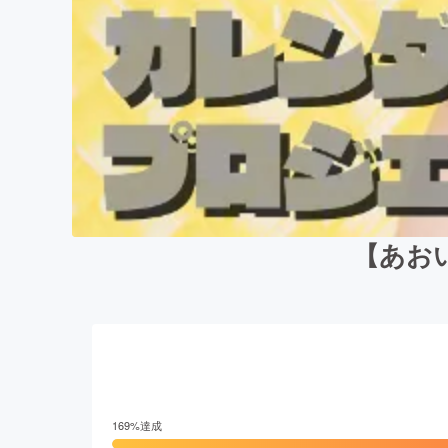
【あお
169
%達成