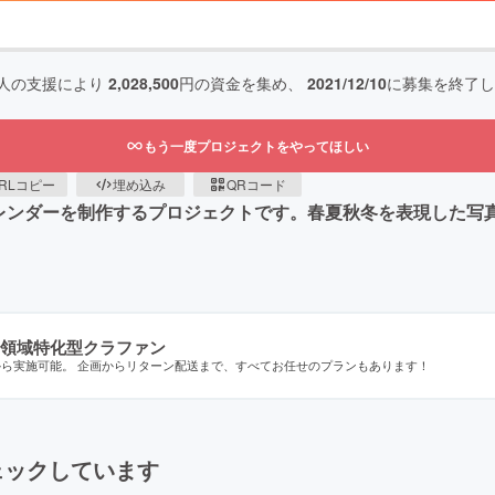
人の支援により
2,028,500
円の資金を集め、
2021/12/10
に募集を終了し
もう一度プロジェクトをやってほしい
RLコピー
埋め込み
QRコード
カレンダーを制作するプロジェクトです。春夏秋冬を表現した写
領域特化型クラファン
から実施可能。 企画からリターン配送まで、すべてお任せのプランもあります！
ェックしています