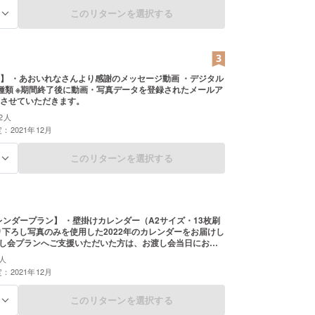
このリターンを選択する
る
】 ・あおいれなさんより感謝のメッセージ動画 ・デジタル
録されたメールア
させていただきます。
2人
：2021年12月
このリターンを選択する
る
カレンダープラン】 ・壁掛けカレンダー（A2サイズ・13枚刷
。発送でのお届けも可能ですので、ご希望の場合は備考欄
人
伝えください。
：2021年12月
このリターンを選択する
る