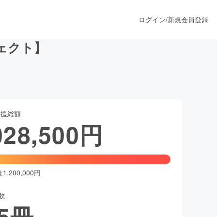
ログイン
/
新規会員登録
ェクト】
うすぐ公開されます
支援総額
プロダクト
028,500
円
ファッション
スポーツ
,200,000円
数
ア
ソーシャルグッド
5
冊