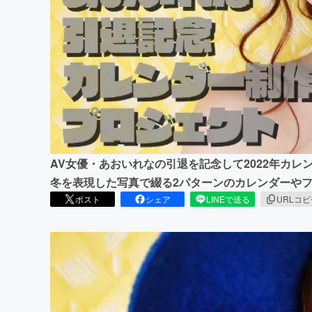
まちづくり・地域活性化
AV女優・あおいれなの引退を記念して2022年カ
冬を表現した写真で綴る2パターンのカレンダーや
ポスト
シェア
LINEで送る
URLコ