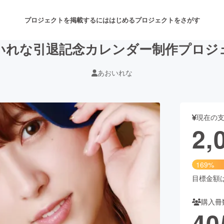
プロジェクトを掲載するには
はじめる
プロジェクトをさがす
いれな引退記念カレンダー制作プロジ
あおいれな
注目のリターン
注目の新着プロジェクト
募集終了が近いプロジェクト
も
現在の
音楽
舞台・パフォーマンス
2,
ゲーム・サービス開発
フード・飲食店
169%
書籍・雑誌出版
アニメ・漫画
目標金額は1
購入冊
チャレンジ
ビューティー・ヘルスケ
40