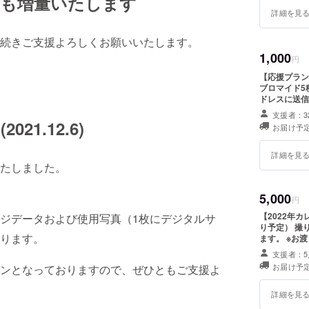
タも増量いたします
詳細を見
続きご支援よろしくお願いいたします。
1,000
円
【応援プラン
ブロマイド5種類 ※期間終了後に動画・写真データを登
ドレスに送信
支援者：3
1.12.6)
お届け予定
詳細を見
たしました。
5,000
円
【2022年
ジデータおよび使用写真（1枚にデジタルサ
り予定） 撮り下ろし写真のみを使用した2022年のカレンダーをお届けし
ります。
ます。 ※お渡し会プランへご支援いただいた方は、お渡し会当日にお渡
しいたします
支援者：5
にてその旨お
お届け予定
ンとなっておりますので、ぜひともご支援よ
詳細を見