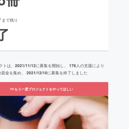
了まで残り
了
クトは、
2021/11/12
に募集を開始し、
176
人の支援により
の資金を集め、
2021/12/10
に募集を終了しました
もう一度プロジェクトをやってほしい