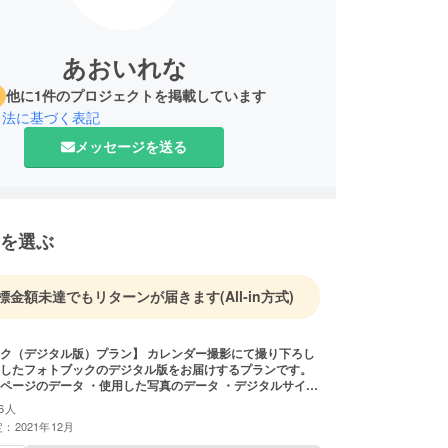
あおいれな
他に1件のプロジェクトを掲載しています
引法に基づく表記
メッセージを送る
を選ぶ
標金額未達でもリターンが届きます
(All-in方式)
タル版）プラン】 カレンダー撮影にて撮り下ろし
したフォトブックのデジタル版をお届けするプランです。
ページのデータ ・使用した写真のデータ ・デジタルサイン
されたメール
6人
信させていただきます。
：2021年12月