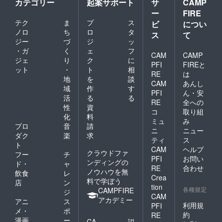
カテゴリー
起案サポート
サ
CAMP
ー
FIRE
テク
ま
プ
ス
ビ
につい
ノロ
ち
ロ
タ
ス
て
ジー
づ
ジ
ッ
・ガ
く
ェ
フ
CAM
CAMP
ジェ
り
ク
に
PFI
FIREと
ット
・
ト
相
RE
は
地
を
談
CAM
あんし
域
作
す
PFI
ん・安
活
る
る
RE
全への
性
資
コ
取り組
化
料
ミュ
み
プロ
音
請
ニ
ニュー
ダク
楽
求
ティ
ス
ト
CAM
ヘルプ
クラウドファ
フー
チ
PFI
お問い
ンディングの
ド・
ャ
RE
合わせ
ノウハウを無
飲食
レ
Crea
料で学ぼう
店
ン
tion
各種規定
CAMPFIRE
ジ
CAM
アカデミー
アニ
ス
利用規
PFI
メ・
ポ
約
RE
漫画
ー
CA
説