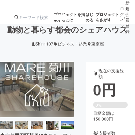
新
ロ
規
グ
会
プロジェクトを掲
はじ
プロジェクト
/
載するには
める
をさがす
イ
員
ン
登
動物と暮らす都会のシェアハウス
録
Shin1107
ビジネス・起業
東京都
人気のプロ
注目のリ
注目の新着プロ
募集終了が近いプ
もうすぐ公開
ジェクト
ターン
ジェクト
ロジェクト
されます
現在の支援総
額
アート・写真
音楽
0
円
テクノロジー・ガジェット
ゲーム・サ
0%
目標金額は
映像・映画
書籍・雑誌
150,000円
ビジネス・起業
チャレンジ
支援者数