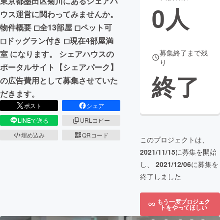
東京都墨田区菊川にあるシェアハ
0
人
ウス運営に関わってみませんか。
まちづくり・地域活性化
物件概要 ◻︎全13部屋 ◻︎ペット可
◻︎ドッグラン付き ◻︎現在4部屋満
CAMPFIRE for Social Good
CAMPFIRE Creation
募集終了まで残
室 になります。 シェアハウスの
り
CAMPFIREふるさと納税
machi-ya
コミュニティ
ポータルサイト【シェアパーク】
終了
の広告費用として募集させていた
だきます。
ポスト
シェア
LINEで送る
URLコピー
埋め込み
QRコード
このプロジェクトは、
2021/11/15
に募集を開始
し、
2021/12/06
に募集を
終了しました
もう一度プロジェク
トをやってほしい