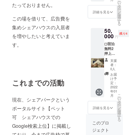
無料招
の
たっておりません。
リ
待 予約
タ
ー
が入っ
ン
詳細を見る
を
ていな
選
この場を借りて、広告費を
択
い日に
す
る
限る ◻︎
集めシェアハウスの入居者
50,
エリア
残り4
墨田区
000
を増やしたいと考えていま
円
菊川1-
◻︎宿泊
す。
11-10
無料2
◻︎5枚ま
押上ス
で 有効
カイツ
期限
支援
リーで
2022年
者：
案内し
1月25
0人
てい
日〜
お届
る。 室
2022年
け予
これまでの活動
内グラ
4月末ま
定：
ンピン
2022
で【予
年01
グ施設
約が
こ
月
へ無料
入って
の
現在、シェアパークという
リ
招待。
いない
タ
ー
私が運
日に限
ン
ポータルサイト【ペット
詳細を見る
を
営して
る】 宿
選
択
いる グ
可 シェアハウスでの
泊許可
す
る
ランピ
番号 墨
このプロ
Google検索上位】に掲載し
ング施
田区保
ジェクト
設へ無
健所2墨
ており、今まで広告枠で募