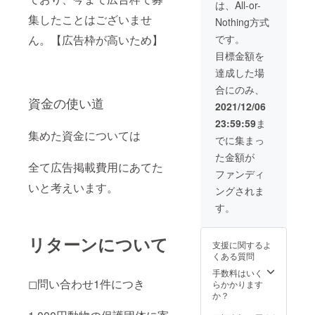
料ご招
福衛生
は、All-or-
待させ
環第255
集したことはございませ
Nothing方式
ていた
号
だきま
ん。【広告枠が高いため】
です。
す。 お
目標金額を
子様が
いる家
達成した場
族に大
合にのみ、
人気に
資金の使い道
なりま
2021/12/06
す。
23:59:59
ま
YouTub
集めた資金については
erなど
でに集まっ
の撮影
た金額が
にも使
全て広告掲載費用にあてた
われて
ファンディ
いる施
いと考えいます。
ングされま
設で今
までに
す。
ないホ
テルを
ご提供
リターンについて
支援に関するよ
させて
くある質問
いただ
きま
手数料はいく
◻︎問い合わせ1件につき
す。 ◻︎
らかかります
エリア
か？
東京都