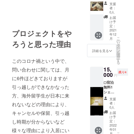
供。 都
支援
内限定
者：
にはな
0人
ります
お届
が5万人
け予
ほどの
定：
インバ
2021
プロジェクトをや
年12
ウンド
こ
月
データ
の
ろうと思った理由
リ
をもと
タ
ー
に分析
ン
詳細を見る
を
しま
選
択
す。 ま
す
このコロナ禍という中で、
る
た、空
15,
きテナ
問い合わせに関しては、月
残り4
ントの
000
円
に6件ほどきておりますが
有効活
◻︎宿泊
用につ
引っ越しができなかなった
無料1
いてセ
シェア
ミナー
方、海外留学生が日本に来
ハウス
という
支援
1Fで運
形で空
者：
れないなどの理由により、
営して
間活用
0人
いる旅
方法を
キャンセルや保留、引っ越
お届
館業取
お伝え
け予
得物件
し時期が分からないなど
しま
定：
の 平日
2022
す。
様々な理由により入居にい
年01
を2日間
こ
月