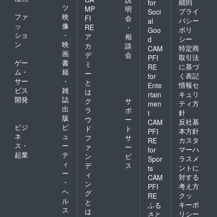
細則
for
ツ
MP
明
プライ
Soci
ファ
映
FI
会
バシー
al
ッ
像
RE
・
ポリ
Goo
ショ
・
ア
相
シー
d
ン
映
カ
談
特定商
CAM
画
デ
会
取引法
PFI
ゲー
書
ミ
に基づ
RE
ム・
籍
ー
く表記
for
サー
・
と
情報セ
Ente
ビス
雑
は
キュリ
rtain
開発
誌
ク
サ
ティ方
men
出
ラ
ポ
針
t
版
ウ
ー
反社基
CAM
ビジ
ビ
ド
ト
本方針
PFI
ネ
ュ
フ
サ
カスタ
RE
ス・
ー
ァ
ー
マーハ
for
起業
テ
ン
ビ
ラスメ
Spor
ィ
デ
ス
ントに
ts
ー
ィ
対する
CAM
・
ン
考え方
PFI
ヘ
グ
クッ
RE
ル
と
キーポ
ふる
ス
は
リシー
さと