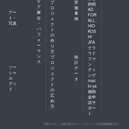
ケ
プ
実
納税
ア
ロ
施
AD
アー
舞
ジ
事
FOR
ト・
台
ェ
例
ALL
写真
・
ク
HIO
パ
ト
KOS
フ
の
HI
ォ
作
JFA
ー
り
クラ
マ
方
ウド
ン
プ
統
ファ
ス
ロ
計
ン
ソー
ジ
デ
ディ
シャ
ェ
ー
ング
ル
ク
タ
mac
グッ
ト
hi-ya
ド
の
補助
広
金申
め
請サ
方
ポー
ト
「QRコード」は株式会社デンソーウェーブの登録商標です。