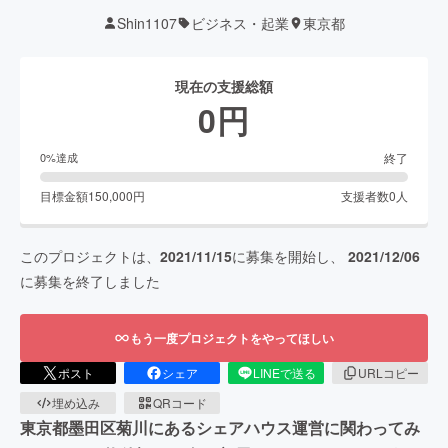
Shin1107
ビジネス・起業
東京都
現在の支援総額
0
円
終了
0
%達成
目標金額
150,000
円
支援者数
0
人
このプロジェクトは、
2021/11/15
に募集を開始し、
2021/12/06
に募集を終了しました
もう一度プロジェクトをやってほしい
ポスト
シェア
LINEで送る
URLコピー
埋め込み
QRコード
東京都墨田区菊川にあるシェアハウス運営に関わってみ