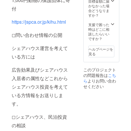
1,000円動物の保護団体に寄
墨田区
目標金額に届
向島4-
かなかった場
付
30-5 ◻︎
合どうなりま
人数 5
すか？
人まで
https://jspca.or.jp/kihu.html
◻︎利用
支援で困った
平日の
時はどこに相
み 2022
談したらいい
◻︎問い合わせ情報の公開
年1月5
ですか？
日〜
2022年
シェアハウス運営を考えて
ヘルプページを
3月末ま
見る
いる方には
で 【平
日の予
約が
広告効果及びシェアハウス
このプロジェクト
入って
の問題報告は
こち
い日に
入居者の属性などこれから
限る】
ら
よりお問い合わ
宿泊許
シェアハウス投資を考えて
せください
可番号
許可番
いる方情報をお送りしま
号:M13
す。
002992
8
◻︎シェアハウス、民泊投資
の相談