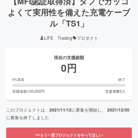
【MFI認証取得済】タフでカッコ
よくて実用性を備えた充電ケーブ
ル「TS1」
LIFE Trading
プロダクト
現在の支援総額
0
円
終了
0
%達成
目標金額
100,000
円
支援者数
0
人
このプロジェクトは、
2021/11/12
に募集を開始し、
2021/12/30
に募集を終了しました
もう一度プロジェクトをやってほしい