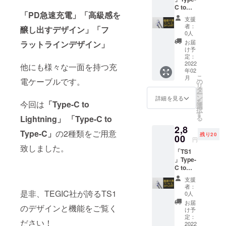
C to
チームの目
「PD急速充電」「高級感を
Type-C
支援
標は、高品
1個
者：
醸し出すデザイン」「フ
【税・
質で「便
0人
送料
お届
ラットラインデザイン」
利」「面白
込】
け予
い」「革新
【一般
定：
販売予
2022
的」をお客
他にも様々な一面を持つ充
年02
定価格
様の手にを
こ
月
の3300
電ケーブルです。
の
リ
モットーに
円から
タ
ー
20％オ
ン
詳細を見る
運営してお
を
今回は
「Type-C to
フ】 ■
選
択
ります。是
付属品
す
Lightning」 「Type-C to
る
本体1個
非私たちの
2,8
※デザイ
商品をその
Type-C」
の2種類をご用意
残り20
ン・仕
00
円
手にお取り
様は変
致しました。
「TS1
更にな
ください。
」Type-
る可能
C to
性もご
Lightnin
ざいま
支援
g 1個
す。ご
者：
【税・
是非、TEGIC社が誇るTS1
了承く
0人
送料
ださ
お届
のデザインと機能をご覧く
込】
い。 ※
け予
【一般
ご注文
定：
ださい！
販売予
2022
状況、