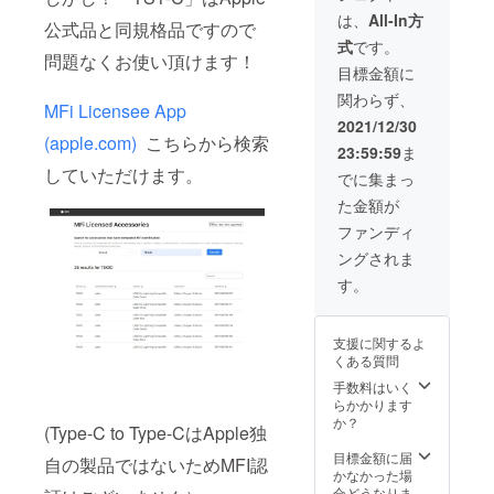
ン・仕
が遅れ
は、
All-In方
公式品と同規格品ですので
様は変
る場合
式
です。
更にな
があり
問題なくお使い頂けます！
る可能
ます
目標金額に
性もご
関わらず、
ざいま
MFi Licensee App
す。ご
2021/12/30
了承く
(apple.com)
こちらから検索
23:59:59
ま
ださ
い。 ※
していただけます。
でに集まっ
ご注文
た金額が
状況、
使用部
ファンディ
材の供
ングされま
給状
況、製
す。
造工程
上の都
合等に
支援に関するよ
より出
くある質問
荷時期
が遅れ
手数料はいく
る場合
らかかります
があり
か？
(Type-C to Type-CはApple独
ます
目標金額に届
自の製品ではないためMFI認
かなかった場
合どうなりま