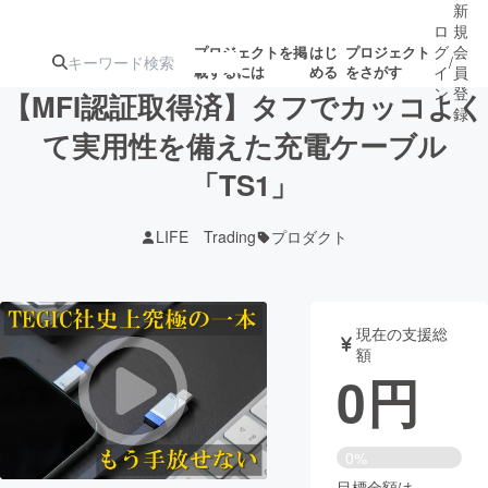
新
ロ
規
グ
会
プロジェクトを掲
はじ
プロジェクト
/
載するには
める
をさがす
イ
員
ン
登
【MFI認証取得済】タフでカッコよく
録
て実用性を備えた充電ケーブル
「TS1」
人気のプロ
注目のリ
注目の新着プロ
募集終了が近いプ
もうすぐ公開
ジェクト
ターン
ジェクト
ロジェクト
されます
LIFE Trading
プロダクト
アート・写真
音楽
現在の支援総
テクノロジー・ガジェット
ゲーム・サ
額
0
円
映像・映画
書籍・雑誌
0%
ビジネス・起業
チャレンジ
目標金額は