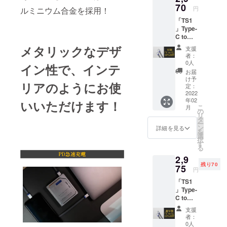
ン・仕
70
荷時期
円
ルミニウム合金を採用！
様は変
が遅れ
「TS1
更にな
る場合
」Type-
る可能
があり
C to
性もご
ます
Type-C
ざいま
メタリックなデザ
支援
1個
す。ご
者：
【税・
了承く
0人
イン性で、インテ
送料
ださ
お届
込】
い。 ※
け予
リアのようにお使
【一般
ご注文
定：
販売予
2022
状況、
年02
定価格
いいただけます！
使用部
こ
月
の3300
材の供
の
リ
円から
給状
タ
ー
10％オ
況、製
ン
詳細を見る
を
フ】 ■
造工程
選
択
付属品
上の都
す
る
本体1個
合等に
2,9
※デザイ
より出
残り70
ン・仕
75
荷時期
円
様は変
が遅れ
「TS1
更にな
る場合
」Type-
る可能
があり
C to
性もご
ます
Lightnin
ざいま
支援
g 1個
す。ご
者：
【税・
了承く
0人