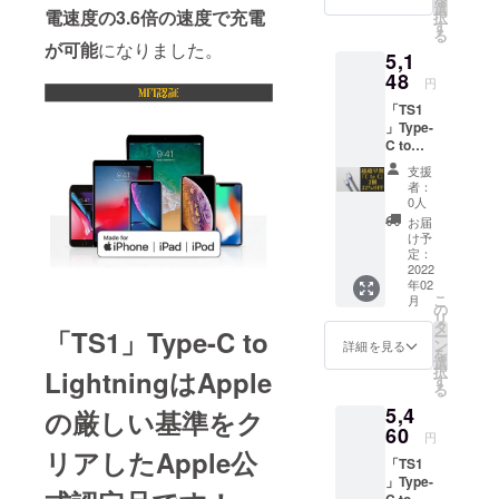
フ】 ■
造工程
選
電速度の3.6倍の速度で充電
択
付属品
上の都
す
る
本体1個
合等に
が可能
になりました。
5,1
※デザイ
より出
ン・仕
48
荷時期
円
様は変
が遅れ
「TS1
更にな
る場合
」Type-
る可能
があり
C to
性もご
ます
Type-C
ざいま
支援
2個
す。ご
者：
【税・
了承く
0人
送料
ださ
お届
込】
い。 ※
け予
【一般
ご注文
定：
販売予
2022
状況、
年02
定価格
使用部
こ
月
の6600
材の供
の
リ
円から
給状
タ
「TS1」Type-C to
ー
22％オ
況、製
ン
詳細を見る
を
フ】 ■
造工程
選
択
LightningはApple
付属品
上の都
す
る
本体2個
合等に
5,4
※デザイ
の厳しい基準をク
より出
ン・仕
60
荷時期
円
様は変
が遅れ
リアしたApple公
「TS1
更にな
る場合
」Type-
る可能
があり