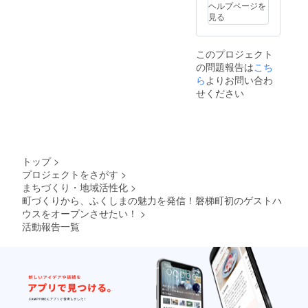
お試し
員の一
ヘルプページを
移住に
親等ま
見る
も、オ
で
スス
OK！。
メ！
空きが
このプロジェクト
ある場
の問題報告は
こち
合の
み。リ
ら
よりお問い合わ
ターン
せください
到着日
より1年
間有効
・貸し
切りで
のイベ
トップ
>
ント開
プロジェクトをさがす
>
催券 ※
まちづくり・地域活性化
>
年2回ま
で ・ア
町づくりから、ふくしまの魅力を発信！磐梯町初のゲストハ
クティ
ウスをオープンさせたい！
>
ビティ
活動報告一覧
料金半
額！ ・
提携施
設
（Livin
g
Anywh