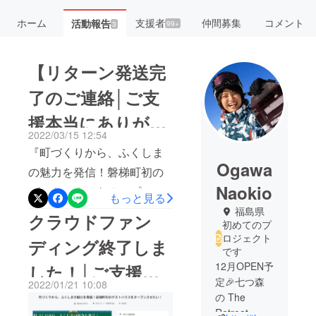
ホーム
支援者
仲間募集
コメント
活動報告
99+
3
【リターン発送完
了のご連絡│ご支
援本当にありがと
2022/03/15 12:54
うござまいまし
『町づくりから、ふくしま
Ogawa
た！】
の魅力を発信！磐梯町初の
Naokio
ゲストハウスをオープンさ
もっと見る
せたい！』プロジェクト
福島県
クラウドファン
初めてのプ
オーナーの小川、須田で
ロジェクト
ディング終了しま
す。先日はリターンをご購
です
12月OPEN予
した！│ご支援、
入いただき、ありがとうご
定🎉七つ森
2022/01/21 10:08
ざいました。リターンは2月
拡散ありがとうご
の The
中に全てのご購入いただい
Retreat