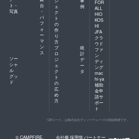
ジ
事
FOR
ト・
台
ェ
例
ALL
写真
・
ク
HIO
パ
ト
KOS
フ
の
HI
ォ
作
JFA
ー
り
クラ
マ
方
ウド
ン
プ
統
ファ
ス
ロ
計
ン
ソー
ジ
デ
ディ
シャ
ェ
ー
ング
ル
ク
タ
mac
グッ
ト
hi-ya
ド
の
補助
広
金申
め
請サ
方
ポー
ト
「QRコード」は株式会社デンソーウェーブの登録商標です。
© CAMPFIRE,
会社概
採用情
パートナー