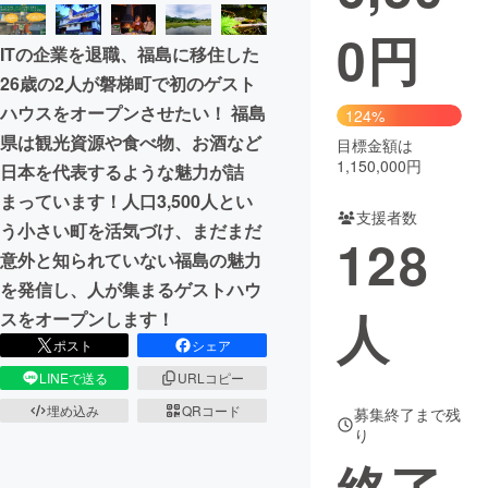
0
円
まちづくり・地域活性化
ITの企業を退職、福島に移住した
26歳の2人が磐梯町で初のゲスト
CAMPFIRE for Social Good
CAMPFIRE Creation
ハウスをオープンさせたい！ 福島
124%
CAMPFIREふるさと納税
machi-ya
コミュニティ
県は観光資源や食べ物、お酒など
目標金額は
1,150,000円
日本を代表するような魅力が詰
まっています！人口3,500人とい
支援者数
う小さい町を活気づけ、まだまだ
128
意外と知られていない福島の魅力
を発信し、人が集まるゲストハウ
人
スをオープンします！
ポスト
シェア
LINEで送る
URLコピー
埋め込み
QRコード
募集終了まで残
り