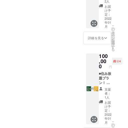
プラン
さまも
2人
FF！
をおね
ンデコ
※宿泊
大歓
※全宿泊
お届
がいし
ンディ
券で
迎！
け予
日にて
ます！
ショ
は、完
★「備
定：
ご利用
※日程調
ン、レ
成した
2022
考欄」
いただ
整およ
ベルに
年01
ゲスト
にご希
けま
びミー
こ
より変
月
ハウス
望の日
の
す！
ティン
リ
更しま
に素泊
時で第
タ
グIDは
ー
す。）
まりで
三希望
ン
詳細を見る
リター
を
ヨガ
してい
までの
選
ン送付
択
レッス
ただけ
撮影日
す
時に
る
ンはThe
ます。
時をご
メール
Retreat
100
なお、
入力く
でお知
Place
お部屋
,00
ださ
残り4
らせし
での実
はドミ
い。 (※
0
ます！
円
施とな
トリー
車両の
りま
のお部
■住み放
都合で1
す。
屋にな
題プラ
グルー
※体験時
りま
ン！ ・
プ3名ま
間：
す。
2ヶ月住
で、た
支援
SUP体
※宿泊約
み放題
だしお
者：
験 ～2
款に同
プラン
車をお
1人
時間
意いた
※宿泊
持ちで
お届
スノー
だく必
券で
当日も
け予
ボード
要がご
は、完
別途ご
定：
レッス
ざいま
成した
2022
用意・
ン～3時
年01
す。
ゲスト
ご移動
こ
間 ヨ
月
※有効期
ハウス
が可能
の
リ
ガレッ