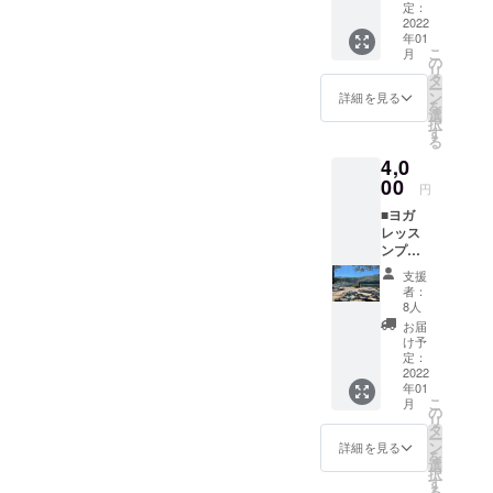
4500円
ます。
定：
た！共同代表の小川＆須田
と一緒にスキー場で花火を
→4000
2022
※ステッ
年01
円）
カーサ
心より御礼申し上げます。
見て年越しをした一枚で
こ
月
※宿泊券
イズは
の
リ
では、
以下の3
タ
本来ならばご支援いただい
す。The Retreat Placeが町
ー
完成し
種類を
ン
詳細を見る
を
たゲス
た方、一名一名にしっかり
想定し
と旅人をつなぎ、ハブ的な
選
択
トハウ
ており
す
る
とお礼をお伝えさせていた
存在となり地域や福島県に
スに素
ます。
4,0
泊まり
正方形
だくべきかとは存じます
より良い影響を出すことが
で1泊し
00
ロゴス
円
ていた
テッ
が、多くの方が宿泊券をご
できるよう、場所づくりに
■ヨガ
だけま
カー：
レッス
す。な
支援いただいたこともあり
50mm×
つとめて参ります。また、
ンプラ
お、お
50mm
ますので、お越しいただい
ン ・対
ついに残り7日ほどとなり、
部屋は
長方形
支援
面orオ
ドミト
ロゴス
者：
た際にも直接お伝えさせて
残すところ50%を切って参
ンライ
リーの
テッ
8人
ン ヨガ
お部屋
カー
お届
いただければと思います。
りました！引き続き、拡散
レッス
になり
①：
け予
ン (レッ
ます。
定：
また、宿泊券以外のリター
25mm×
やご支援などをいただける
スン時
2022
※宿泊
50mm
年01
ンをご支援いただいた方に
間:1時
と幸いです。また、近々、
約款に
長方形
こ
月
間程度)
同意い
の
ロゴス
リ
もリターン発送の際改め
リターンの内容も増やす予
RYT200
ただく
タ
テッ
ー
取得の
必要が
ン
カー
詳細を見る
て、お伝えさせていただき
定ですのでご期待くださ
を
ヨガイ
ござい
選
②：
択
ンスト
ます。
す
ます。さて、今後のリター
25mm×
い！The Retreat Place オー
る