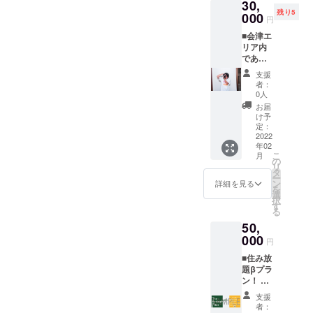
30,
思いを
※有効期
トーク
場所：
残り5
載せ
000
限：リ
コー
円
SUP体
て、お
ターン
ス：
験は猪
■会津エ
手紙を
発送日
ノーア
苗代湖
リア内
お送り
から〜
ジェン
畔にて
であな
いたし
6ヶ月後
ダでそ
実施
たに
ます。
の前日
の時の
支援
（風の
あった
※支援
まで有
気分で
者：
コン
写真を
時、必
効 ・提
0人
トーク
ディ
プロカ
ず備考
携施設
をしま
お届
ション
メラマ
欄にご
（Livin
け予
しょ
などに
ンが撮
希望の
定：
g
う！）
もよる
影いた
2022
お名前
Anywh
※有効期
ため、
年02
しま
をご記
ere
限：リ
直前に
こ
月
す！ ★
入くだ
の
Commo
ターン
決定い
リ
各ス
さい。
タ
ns 会津
発送日
たしま
ー
ポット
※お名前
ン
磐梯）
詳細を見る
から〜
す。）
を
間は送
の掲載
選
でのコ
6ヶ月後
スノー
択
迎いた
期間は
す
ワーキ
の前日
ボード
る
しま
リター
ング利
まで有
半日
50,
す！ ★
ン発送
用2日分
効
レッス
カップ
000
より1年
×5 ※
※Zoom
円
ンは会
ル、ご
間掲載
通常500
を使用
津エリ
■住み放
家族、
させて
円
いたし
アのス
題βプラ
お友達
いただ
×2=100
ます！
キー場
ン！ ・
グルー
けま
0円→0
事前に
になり
1ヶ月住
プ、お
す。
円
ダウン
支援
ます。
み放題
ひとり
100%O
者：
ロード
（ゲレ