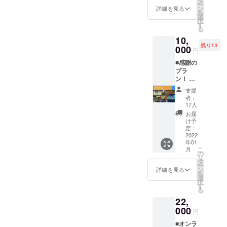
タ
効 ・
ムのア
ー
では、
款に同
ン
オー
詳細を見る
======================
カウン
を
完成し
意いた
選
ナーか
トをお
択
たゲス
======================I
だく必
す
ら感謝
持ちの
る
トハウ
要がご
のお気
方はア
nstagram:https://www.instagr
10,
スに素
ざいま
持ちを
カウン
残り13
泊まり
000
す。
伝えま
ト名の
円
am.com/theretreatplace/?
で1泊し
※有効期
す！
記載を
■感謝の
ていた
限：リ
hl=jaFacebook:https://www.f
おねが
プラ
だけま
ターン
いしま
ン！ ・
す。な
acebook.com/theretreatplac
発送日
す。 ※
HPにあ
お、お
から〜
有効期
支援
e.Bandaimachi==========
なたの
部屋は
6ヶ月後
者：
限：リ
お名前
ドミト
の前日
17人
ターン
======================
を記載
リーの
まで有
お届
発送日
しま
お部屋
効 ・提
け予
============最後になりま
から〜
す。 ・
になり
定：
携施設
6ヶ月後
特別な
2022
ます。
すが、厳しい冬が続いてお
（Livin
の前日
年01
思いを
※宿泊
g
まで有
こ
月
りますので、どうぞお体に
載せ
約款に
の
Anywh
効 ※対
リ
て、お
同意い
タ
ere
面の場
ー
気をつけてお過ごしくださ
手紙を
ただく
ン
Commo
詳細を見る
合はThe
を
お送り
必要が
選
ns 会津
い。皆様にお会いできるこ
Retreat
択
いたし
ござい
す
磐梯）
Placeの
る
ます。
ます。
と、心より楽しみにしてお
でのコ
室内に
22,
※支援
※有効
ワーキ
て実施
ります！
時、必
000
期限：
ング利
円
になり
ず備考
リター
用2日分
ます。
■オンラ
欄にご
ン発送
（※通常