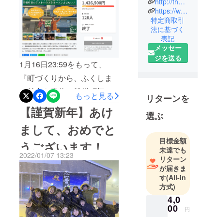
http://the-retreat-place.com/
ざいました！
Place🍃
た方にお届けさせていただ
https://www.instagram.com/0216naoki/?hl=ja
「様々なア
特定商取引
きました。以下メールの内
法に基づく
クティビ
容にてお送りしておりま
表記
ティを体験
メッセー
す。送信日：2/10~2/23件
し非日常を
ジを送る
味わおう」
名：Campfireリターンのお
1月16日23:59をもって、
•ゲストハウ
届け│The Retreat Place送信
『町づくりから、ふくしま
ス
元アドレス：info@the-
の魅力を発信！磐梯町初の
•アクティビ
もっと見る
リターンを
retreat-place.comもし、ご不
ゲストハウスをオープンさ
ティ
【謹賀新年】あけ
選ぶ
(SUP/Yoga/
明点や届いていないなどご
せたい！』のプロジェクト
ウィンター
まして、おめでと
ざいましたら、メール：
が終了しました！早速、リ
スポーツ)
目標金額
うございます！
info@the-retreat-
ターン発送に向けた準備な
•イベント
未達でも
2022/01/07 13:23
•コワーキン
place.com もしくは、TEL：
ども進めており、バタバタ
リターン
が届きま
グ/ワーケー
070－8444－6898までご連
しており報告にお時間がか
す
(All-in
ション
絡いただけると幸いです。
かってしまいました。まず
方式)
4,0
最後に重ねてになります
は、クラウドファンディン
00
円
が、この度はご支援いただ
グご支援結果について報告