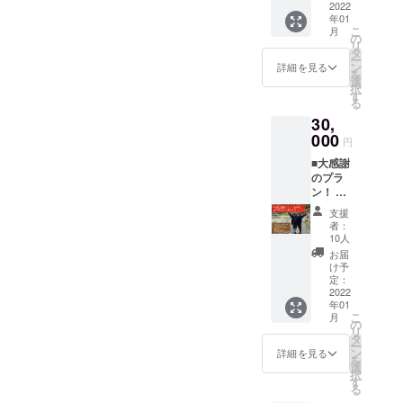
す！
円の部
2022
ご入力
※SUP
年01
屋も
くださ
体験or
こ
月
OK）×5
い！ (※
の
スノー
リ
※宿泊
気にな
タ
ボード
ー
券で
ること
ン
詳細を見る
半日
を
は、完
なんで
選
レッス
択
成した
も答え
す
ンor ヨ
る
ゲスト
ます
ガレッ
30,
ハウス
コース
スンの
に素泊
000
：移住
どれか
円
まりで1
前後の
になり
■大感謝
泊して
話しや
ます。
のプラ
いただ
ゲスト
※体験
ン！ ・
けま
ハウス
内容：
ゲスト
す。な
開業話
すべて
支援
ハウス
お、お
し、私
者：
の体
にあな
部屋は
達の関
10人
験、レ
たの名
お選び
係
お届
ベルや
前を刻
いただ
性！？
け予
ご要望
みま
けま
定：
などあ
にでき
す。 ・
2022
す。
なたの
るだけ
年01
HPにあ
※宿泊約
気にな
合わせ
こ
月
なたの
款に同
の
ること
た形で
リ
お名前
意いた
タ
になん
実施さ
ー
を記載
だく必
ン
でもお
詳細を見る
せてい
を
しま
要がご
選
答えし
ただき
択
す。 ・
ざいま
す
ます！
ます。
る
特別な
す。
※フリー
※体験