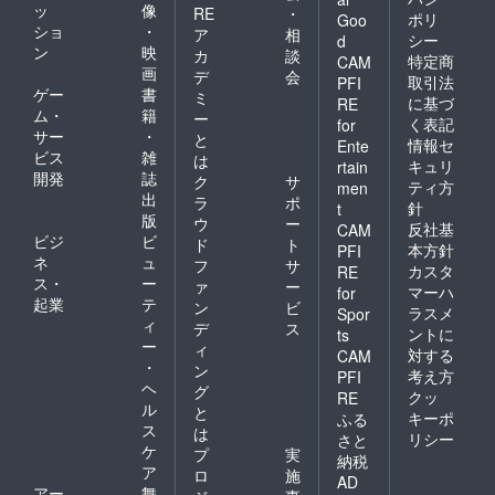
ッ
像
RE
・
ポリ
Goo
ショ
・
ア
相
シー
d
ン
映
カ
談
特定商
CAM
画
デ
会
取引法
PFI
ゲー
書
ミ
に基づ
RE
ム・
籍
ー
く表記
for
サー
・
と
情報セ
Ente
ビス
雑
は
キュリ
rtain
開発
誌
ク
サ
ティ方
men
出
ラ
ポ
針
t
版
ウ
ー
反社基
CAM
ビジ
ビ
ド
ト
本方針
PFI
ネ
ュ
フ
サ
カスタ
RE
ス・
ー
ァ
ー
マーハ
for
起業
テ
ン
ビ
ラスメ
Spor
ィ
デ
ス
ントに
ts
ー
ィ
対する
CAM
・
ン
考え方
PFI
ヘ
グ
クッ
RE
ル
と
キーポ
ふる
ス
は
リシー
さと
ケ
プ
実
納税
ア
ロ
施
AD
アー
舞