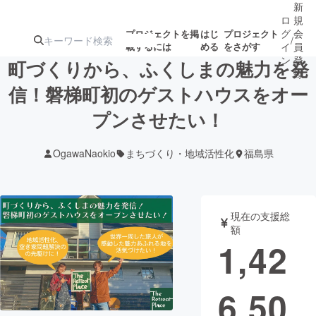
新
ロ
規
グ
会
プロジェクトを掲
はじ
プロジェクト
/
載するには
める
をさがす
イ
員
ン
登
町づくりから、ふくしまの魅力を発
録
信！磐梯町初のゲストハウスをオー
プンさせたい！
人気のプロ
注目のリ
注目の新着プロ
募集終了が近いプ
もうすぐ公開
ジェクト
ターン
ジェクト
ロジェクト
されます
OgawaNaokio
まちづくり・地域活性化
福島県
アート・写真
音楽
現在の支援総
テクノロジー・ガジェット
ゲーム・サ
額
1,42
映像・映画
書籍・雑誌
6,50
ビジネス・起業
チャレンジ