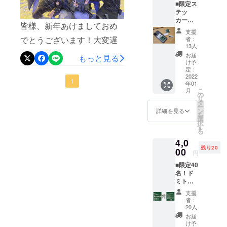
■限定ス
き本当にありがとうござい
させていただきます。＝＝
テッ
カープ
ました。早くも100名以上の
＝＝＝＝＝クラウドファン
皆様、新年あけましておめ
ラン ・
支援
あなた
方にご宿泊いただき、地元
ディングご支援結果＝＝＝
でとうございます！大変遅
者：
に宛て
13人
の人とのつながりやリピー
＝＝＝＝ ご支援者数：128
たお礼
くのご挨拶となってしまい
お届
もっと見る
のメッ
け予
トしてくださる方もいらっ
人ご支援総額：1,426,500円
ましたが、、無事2022年を
セージ
定：
を、
2022
しゃいます。日本を凝縮し
ご支援達成率：124%＝＝＝
迎えることができました！
1
年01
ちょっ
こ
月
とした
たような町、磐梯町だから
の
＝＝＝＝ ＝＝＝＝＝＝＝ ＝
おかげ様でまだ水回りは完
リ
エピ
タ
ー
こその良さをThe Retreat
＝＝＝＝＝＝ ＝＝＝＝＝＝
ソード
成していないにも関わらず
ン
詳細を見る
を
を添え
選
Placeを通して知っていただ
択
＝＝振り返ってみると、本
多くの方にご宿泊いただ
てメー
す
る
ルにて
けると嬉しいです。今後と
当に多くの方に支えられこ
き、年末年始は賑わいをみ
4,0
お届け
残り20
しま
00
も誠心誠意営業してまいり
のプロジェクトを実施する
せたかたちとなりました。
円
す！ ・
■限定40
ますので、支えていただけ
ことができました。改めて
The
写真はそんな中で12月31日
名！ド
Retreat
ると嬉しいです。
となりますが、ご支援いた
にご予約いただいた方、現
ミト
Place、
リー宿
3種類の
支援
だいた皆様、支援の和を広
地でお世話になった方、僕
泊プラ
ステッ
者：
ン ・1
カーを
20人
げ拡散いただいた方々、本
らの友人などが駆けつけて
泊宿泊
お送り
お届
券(通常
当にありがとうございまし
いたし
くださり、そんなみなさま
け予