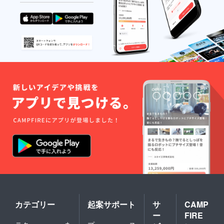
ere
Commo
ns 会津
磐梯）
でのコ
ワーキ
ング利
用滞在
期間中
提供
カテゴリー
起案サポート
サ
CAMP
ー
FIRE