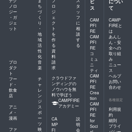
テク
ま
プ
ス
ビ
につい
ノロ
ち
ロ
タ
ス
て
ジー
づ
ジ
ッ
・ガ
く
ェ
フ
CAM
CAMP
ジェ
り
ク
に
PFI
FIREと
ット
・
ト
相
RE
は
地
を
談
CAM
あんし
域
作
す
PFI
ん・安
活
る
る
RE
全への
性
資
コ
取り組
化
料
ミュ
み
プロ
音
請
ニ
ニュー
ダク
楽
求
ティ
ス
ト
CAM
ヘルプ
クラウドファ
フー
チ
PFI
お問い
ンディングの
ド・
ャ
RE
合わせ
ノウハウを無
飲食
レ
Crea
料で学ぼう
店
ン
tion
各種規定
CAMPFIRE
ジ
CAM
アカデミー
アニ
ス
利用規
PFI
メ・
ポ
約
RE
漫画
ー
CA
説
細則
for
ツ
MP
明
プライ
Soci
ファ
映
FI
会
バシー
al