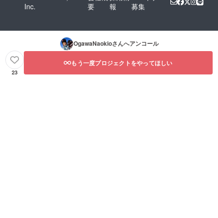
Inc.
要
報
募集
OgawaNaokio
さんへアンコール
もう一度プロジェクトをやってほしい
23