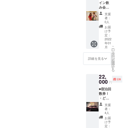
※オンラ
イン飲
希望の
日か
500円
インの
み会プ
お名前
ら〜6ヶ
×2=100
場合は
ラン！
をご記
月後の
0円→0
支援
Zoomを
・私た
入くだ
前日ま
円
者：
使いま
ち2人と
さい。
で有効
0人
100%O
す！ダ
オンラ
※お名前
・提携
FF！）
お届
ウン
イン飲
の掲載
施設
け予
・直筆
ロード
み会！
期間は
定：
（Livin
のお手
してお
(所要時
2022
リター
g
紙
いてく
年01
間:1時
ン発送
Anywh
ださ
こ
月
間〜2時
より1年
の
ere
い！ ※
リ
間程度)
間掲載
タ
Commo
日程調
ー
気にな
させて
ン
ns 会津
詳細を見る
整およ
を
ること
いただ
選
磐梯）
びミー
択
なんで
けま
す
でのコ
ティン
る
も答え
す。
ワーキ
グIDは
22,
ます
ング利
プロ
残り6
コース
000
用2日分
円
ジェク
or フ
を提供
ト成立
■宿泊回
リー
（※通常
後に
数券！
トーク
500円
メール
・どの
コース
×2=100
または
部屋も
のどち
0円）
支援
インス
OKな1
らか希
・お好
者：
タのDM
泊宿泊
望する
4人
きなア
にてお
券（※通
方を
クティ
お届
知らせ
常個室
「備考
け予
ビティ
しま
で6500
欄」に
定：
体験！