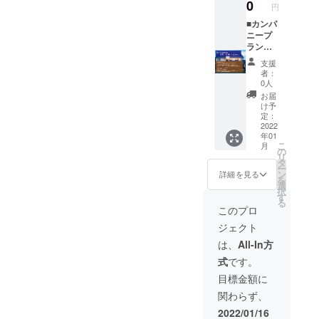
認させ
のご宿
だけま
タでお
0
円
紙
ていた
泊日よ
す。
渡しし
だきま
り2ヶ月
※宿泊券
■カンパ
ます) (※
す！ ・
間（61
では、
ニープ
有効期
提携施
日後の
完成し
ランそ
限：リ
設
チェッ
たゲス
の2 企
ターン
支援
（Livin
クアウ
トハウ
業様向
発送日
者：
g
トま
スに素
け！ ・
から〜
0人
Anywh
で）で
泊まり
宿泊券
6ヶ月後
お届
ere
す。初
でして
10枚を
の前日
け予
Commo
回ご利
いただ
ご提供
まで有
定：
ns 会津
用時に
けま
・年間
2022
効)
年01
磐梯）
ご本人
す。な
宿泊割
こ
月
でのコ
確認を
お、お
引券（※
の
リ
ワーキ
させて
部屋は
ドミト
タ
ー
ング利
いただ
好きに
リー通
ン
詳細を見る
を
用滞在
き、ご
お選び
常4500
選
択
期間中
利用日
いただ
円
す
る
提供 ★
数はこ
けま
→2250
このプロ
お試し
ちらで
す。
円
ジェクト
移住に
管理確
※宿泊約
50%OF
も、オ
認させ
款に同
F）どの
は、
All-In方
スス
ていた
意いた
部屋で
式
です。
メ！ (※
だきま
だく必
もご利
通常価
す！ ・
要がご
用いた
目標金額に
格：
提携施
ざいま
だけま
関わらず、
4500円
設
す。
す。 ※
／1泊)
（Livin
※社員の
宿泊券
2022/01/16