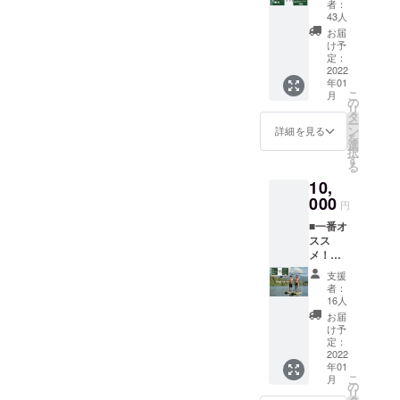
で1000
★「備
を提供
者：
どの部
円OFF
いです。また、もし早めに
考欄」
43人
（※通常
屋もOK
をさせ
に次の
500円
お届
使いたい！という方がおり
な1泊宿
ていた
事項を
け予
×2=100
泊券（※
だきま
定：
ご入力
0円）
ましたらおっしゃっていた
通常個
2022
す。
くださ
・オー
年01
室で
※カ
い ・対
ナーか
だければ対応させていただ
こ
月
6500円
フェ、
の
面また
ら感謝
リ
の部屋
コワー
タ
きます。連日積雪が30cm積
はオン
のお気
ー
もOK）
キン
ン
ライン
詳細を見る
持ちを
を
もったりと、今年はとても
※宿泊
グ、ア
選
レッス
伝えま
択
券で
クティ
す
ン ・
す！
る
いい雪と言われています！
は、完
ビティ
2022年
10,
成した
など宿
1月1日
ご宿泊のみとはいわず、是
ゲスト
000
泊を除
～2023
円
ハウス
くTRP
非ウィンタースポーツをす
年3月31
■一番オ
に素泊
でご利
日まで
スス
る方は一緒に滑ったり、夜
まりで1
用いた
の期間
メ！体
泊して
だけま
で、第
は宿で色々お話ししたり、
験と宿
いただ
す。
三希望
支援
泊プラ
けま
※有効期
までの
者：
楽しい時間をご一緒できれ
ン！ ・
す。な
限：リ
16人
日時
1泊宿泊
お、お
ターン
ばと思います！以下SNSよ
（決
お届
券（※通
部屋は
発送日
け予
まって
常4500
り最新情報など発信してお
お選び
定：
から〜
いれ
円
2022
いただ
6ヶ月後
ば） ・
りますので、是非フォロー
年01
→4000
けま
の前日
インス
こ
月
円）
す。
の
まで有
タグラ
いただけると嬉しいです！
リ
※宿泊券
※宿泊約