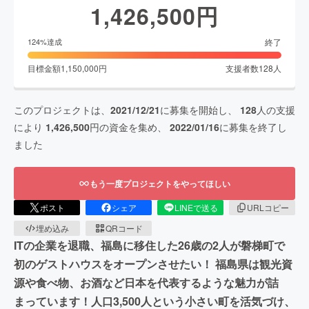
1,426,500
円
終了
124
%達成
目標金額
1,150,000
円
支援者数
128
人
このプロジェクトは、
2021/12/21
に募集を開始し、
128
人の支援
により
1,426,500
円の資金を集め、
2022/01/16
に募集を終了し
ました
もう一度プロジェクトをやってほしい
ポスト
シェア
LINEで送る
URLコピー
埋め込み
QRコード
ITの企業を退職、福島に移住した26歳の2人が磐梯町で
初のゲストハウスをオープンさせたい！ 福島県は観光資
源や食べ物、お酒など日本を代表するような魅力が詰
まっています！人口3,500人という小さい町を活気づけ、