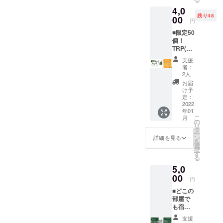
ラク
※有効
50mm
4,0
ン発送のスケジュールです
ターが
ナー 小川 直樹
期限：
残り48
行うヨ
00
リター
円
が、現在準備を進めてお
ガレッ
ン発送
■限定50
スン。
日か
り、別途お客様のご予約な
個！
その方
ら〜6ヶ
TRP(Th
の体の
月後の
どによりスケジュール変動
e
悩みに
前日ま
支援
Retreat
する可能性がありますが、
合わせ
で有効
者：
Place)
たレッ
★お
2人
以下を想定しております。
でお使
スンプ
試し移
お届
いいた
ランを
住に
け予
＝＝＝＝＝＝＝＝＝＝＝＝
だける
組みま
定：
も、オ
特別チ
2022
す♪晴れ
スス
＝＝＝＝＝＝＝＝1月中 リ
年01
ケット
た日に
メ！ ・
こ
月
プラン
ターン送付物の準備2月～
は大自
の
提携施
リ
・1000
然の中
タ
設
ー
リターン発送＝＝＝＝＝＝
円OFF
でライ
ン
（Livin
詳細を見る
を
チケッ
ブ配信
選
g
＝＝＝＝＝＝＝＝＝＝＝＝
択
ト×5
を行い
す
Anywh
る
※特別
ます！
ere
＝＝ありがたいことに想定
5,0
チケッ
(※冬季
Commo
トであ
00
よりはるかに多くの方にご
は室内
ns 会津
円
は1枚に
からの
磐梯）
支援いただき、発送準備に
■どこの
つき、
ライブ
でのコ
部屋で
1000円
配信と
ワーキ
お時間を頂戴いたします
も宿泊
以上の
なりま
ング利
プラ
お会計
す。)
用2日分
が、ご了承いただけると幸
支援
ン！ ・