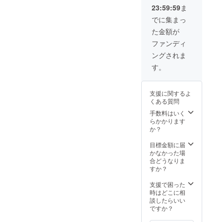
(※暖房
g
方は全
では、
23:59:59
ま
代 500
Anywh
員利用
完成し
円)
ere
OK。空
たゲス
でに集まっ
Commo
きがあ
トハウ
た金額が
ns 会津
る場合
スに素
磐梯）
のみ。
泊まり
ファンディ
でのコ
リター
でして
ングされま
ワーキ
ン到着
いただ
ング利
日より1
けま
す。
用滞在
年間有
す。な
期間中
効 ・貸
お、お
提供 (※
し切り
部屋は
支援に関するよ
通常価
でのイ
好きに
くある質問
格：
ベント
お選び
4500円
開催券
いただ
手数料はいく
／1泊)
※年1回
けま
らかかります
(※暖房
す。
か？
代 500
※宿泊約
円) ・
款に同
目標金額に届
オー
意いた
かなかった場
ナーが
だく必
合どうなりま
空いた
要がご
すか？
時間に
ざいま
観光地
す。 ※
支援で困った
のアテ
社員の
時はどこに相
ンドを
方は全
談したらいい
しま
員利用
ですか？
す！ ★
OK。社