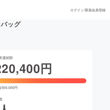
ログイン
/
新規会員登録
ンバッグ
うすぐ公開されます
支援総額
プロダクト
220,400
円
ファッション
スポーツ
00,000円
数
ア
ソーシャルグッド
人