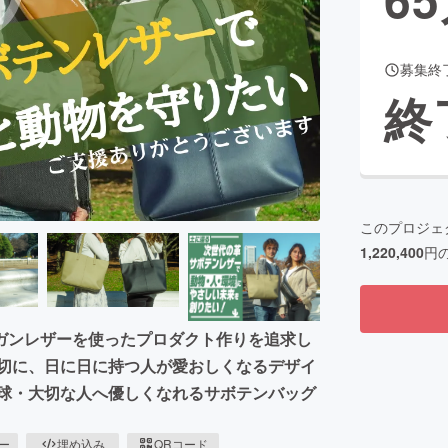
募集終
CAMPFIRE for Social Good
CAMPFIRE Creation
終
CAMPFIREふるさと納税
machi-ya
コミュニティ
このプロジェ
1,220,400
円
ガンレザーを使ったプロダクト作りを追求し
大切に、日に日に持つ人が愛おしくなるデザイ
地球・大切な人へ優しくなれるサボテンバッグ
ピー
埋め込み
QRコード