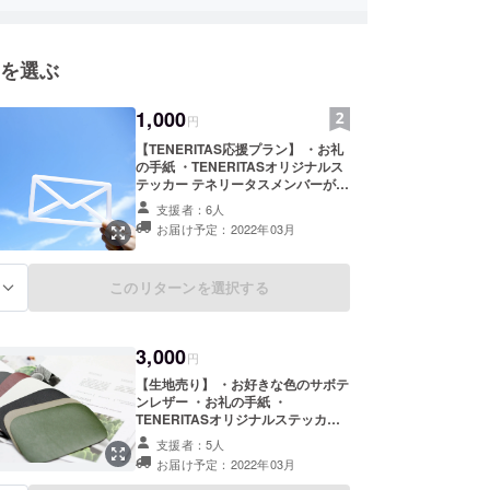
を選ぶ
1,000
円
【TENERITAS応援プラン】 ・お礼
の手紙 ・TENERITASオリジナルス
テッカー テネリータスメンバーが感
謝の気持ちを込めてお一人おひとり
支援者：6人
に手書きのメッセージを書かせてい
お届け予定：2022年03月
ただきます。
このリターンを選択する
る
3,000
円
【生地売り】 ・お好きな色のサボテ
ンレザー ・お礼の手紙 ・
TENERITASオリジナルステッカー
30cm×30cmにカットしたサボテ
支援者：5人
ンレザー。 ハンドメイドでアイテ
お届け予定：2022年03月
ム作りたい方などにオススメです。