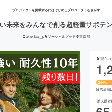
プロジェクトを掲載するには
はじめる
プロジェクトをさがす
い未来をみんなで創る超軽量サボテ
teneritas_jp
ソーシャルグッド
東京都
注目のリターン
注目の新着プロジェクト
募集終了が近いプロジェクト
も
現在の
音楽
舞台・パフォーマンス
1,
ゲーム・サービス開発
フード・飲食店
244%
書籍・雑誌出版
アニメ・漫画
目標金額は5
支援者
チャレンジ
ビューティー・ヘルスケ
65