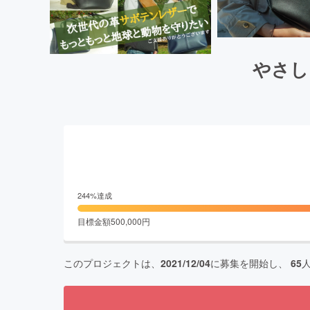
やさし
244
%達成
目標金額
500,000
円
このプロジェクトは、
2021/12/04
に募集を開始し、
65