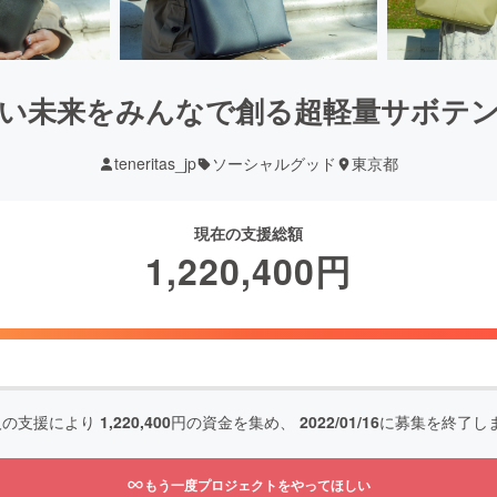
い未来をみんなで創る超軽量サボテ
teneritas_jp
ソーシャルグッド
東京都
現在の支援総額
1,220,400
円
人の支援により
1,220,400
円の資金を集め、
2022/01/16
に募集を終了し
もう一度プロジェクトをやってほしい