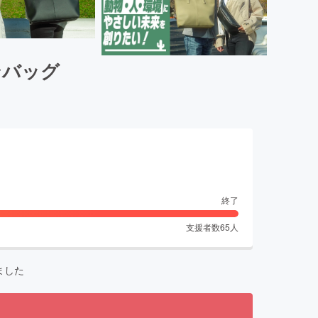
ンバッグ
終了
支援者数
65
人
ました