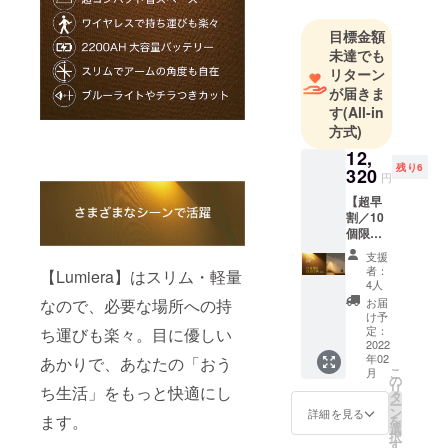
なっており
目標金額
ます。
未達でも
また、国内
リターン
の良質な素
が届きま
材を使った
す
(All-in
方式)
商品開発に
も積極的に
12,
残り6
320
取り組んで
円
います。
【超早
割／10
どうぞご支
個限
援のほどよ
定】
支援
ろしくお願
Lumier
者：
【Lumiera】はスリム・軽量
a ×１点
いいたしま
4人
一般販
お届
なので、必要な場所への持
す。
売予定
け予
価格
定：
ち運びも楽々。目に優しい
14,000
2022
年02
円（税
あかりで、あなたの「おう
こ
月
込/送料
の
リ
ち生活」をもっと快適にし
込）の
タ
ー
12%OF
ン
詳細を見る
ます。
を
F ※色は
選
択
グレー
す