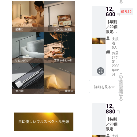
る
とホワ
12,
イトか
残り20
らお選
600
円
びいた
【早割
だけま
／20個
す。
限定】
Lumier
支援
a ×１点
者：
一般販
0人
売予定
お届
価格
け予
14,000
定：
円（税
2022
年02
込/送料
こ
月
込）の
の
リ
10%OF
タ
ー
F ※色は
ン
詳細を見る
を
グレー
選
択
とホワ
す
る
イトか
12,
らお選
びいた
880
円
だけま
【特割
す。
／20個
限定】
Lumier
支援