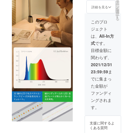
込）の
タ
ー
15%OF
ン
詳細を見る
を
F ※色は
選
択
グレー
す
る
とホワ
このプロ
イトか
ジェクト
らお選
びいた
は、
All-In方
だけま
式
です。
す。
目標金額に
関わらず、
2021/12/31
23:59:59
ま
でに集まっ
た金額が
ファンディ
ングされま
す。
支援に関するよ
くある質問