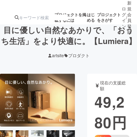
新
ロ
規
グ
会
プロジェクトを掲
はじ
プロジェクト
/
載するには
める
をさがす
イ
員
ン
登
目に優しい自然なあかりで、「おう
録
ち生活」をより快適に。【Lumiera】
人気のプロ
注目のリ
注目の新着プロ
募集終了が近いプ
もうすぐ公開
artsite
プロダクト
ジェクト
ターン
ジェクト
ロジェクト
されます
アート・写真
音楽
現在の支援総
額
49,2
テクノロジー・ガジェット
ゲーム・サ
80
円
映像・映画
書籍・雑誌
ビジネス・起業
チャレンジ