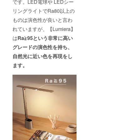
です。LED電球や LEDシー
リングライトでRa80以上の
ものは演色性が良いと言わ
れていますが、【Lumiera】
は
Ra≧95という非常に高い
グレードの演色性を持ち、
自然光に近い色を再現をし
ます。