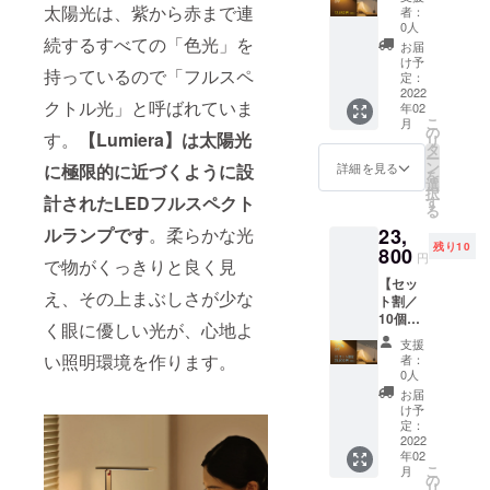
a ×１点
太陽光は、紫から赤まで連
者：
一般販
0人
売予定
続するすべての「色光」を
お届
価格
け予
持っているので「フルスペ
14,000
定：
円（税
2022
クトル光」と呼ばれていま
年02
込/送料
こ
月
込）の
の
す。
【Lumiera】は太陽光
リ
8%OFF
タ
ー
※色はグ
ン
詳細を見る
に極限的に近づくように設
を
レーと
選
択
ホワイ
計されたLEDフルスペクト
す
る
トから
23,
ルランプです
。柔らかな光
お選び
残り10
いただ
800
円
で物がくっきりと良く見
けま
【セッ
す。
え、その上まぶしさが少な
ト割／
10個限
く眼に優しい光が、心地よ
定】
支援
Lumier
い照明環境を作ります。
者：
a ×２点
0人
一般販
お届
売予定
け予
価格
定：
28,000
2022
年02
円（税
こ
月
込/送料
の
リ