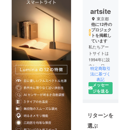
artsite
東京都
他に12件の
プロジェク
トを掲載し
ています
私たちアー
トサイトは
1994年に設
立し、日本
特定商取引
と海外との
法に基づく
文化交流活
表記
メッセー
動のサポー
ジを送る
トおよび海
外の魅力的
な製品を日
本の皆さま
リターンを
にお届けす
る輸入貿易
選ぶ
活動を行