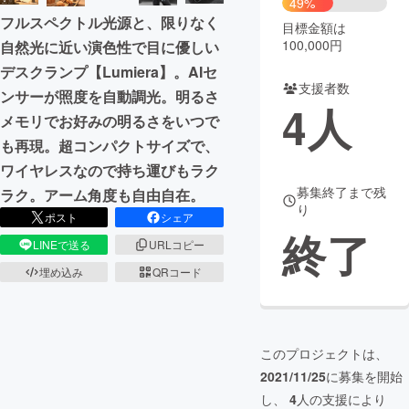
49%
フルスペクトル光源と、限りなく
目標金額は
まちづくり・地域活性化
100,000円
自然光に近い演色性で目に優しい
デスクランプ【Lumiera】。AIセ
支援者数
CAMPFIRE for Social Good
CAMPFIRE Creation
ンサーが照度を自動調光。明るさ
4
人
CAMPFIREふるさと納税
machi-ya
コミュニティ
メモリでお好みの明るさをいつで
も再現。超コンパクトサイズで、
ワイヤレスなので持ち運びもラク
募集終了まで残
ラク。アーム角度も自由自在。
り
ポスト
シェア
終了
LINEで送る
URLコピー
埋め込み
QRコード
このプロジェクトは、
2021/11/25
に募集を開始
し、
4
人の支援により