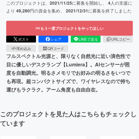
このプロジェクトは、
2021/11/25
に募集を開始し、
4
人の支援に
より
49,280
円の資金を集め、
2021/12/31
に募集を終了しました
もう一度プロジェクトをやってほしい
ポスト
シェア
LINEで送る
URLコピー
埋め込み
QRコード
フルスペクトル光源と、限りなく自然光に近い演色性で
目に優しいデスクランプ【Lumiera】。AIセンサーが照
度を自動調光。明るさメモリでお好みの明るさをいつで
も再現。超コンパクトサイズで、ワイヤレスなので持ち
運びもラクラク。アーム角度も自由自在。
このプロジェクトを見た人はこちらもチェックし
ています