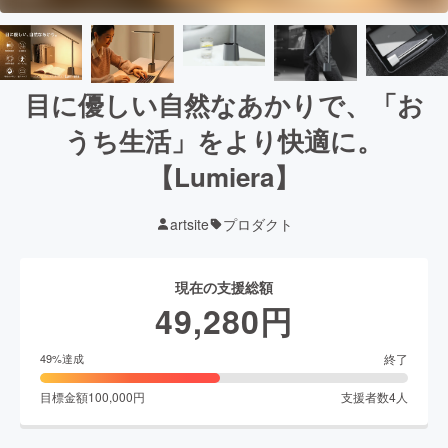
目に優しい自然なあかりで、「お
うち生活」をより快適に。
【Lumiera】
artsite
プロダクト
現在の支援総額
49,280
円
終了
49
%達成
目標金額
100,000
円
支援者数
4
人