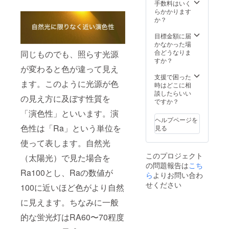
手数料はいく
らかかります
か？
目標金額に届
かなかった場
合どうなりま
同じものでも、照らす光源
すか？
が変わると色が違って見え
支援で困った
ます。このように光源が色
時はどこに相
談したらいい
の見え方に及ぼす性質を
ですか？
「演色性」といいます。演
ヘルプページを
色性は「Ra」という単位を
見る
使って表します。自然光
このプロジェクト
（太陽光）で見た場合を
の問題報告は
こち
Ra100とし、Raの数値が
ら
よりお問い合わ
せください
100に近いほど色がより自然
に見えます。ちなみに一般
的な蛍光灯はRA60〜70程度