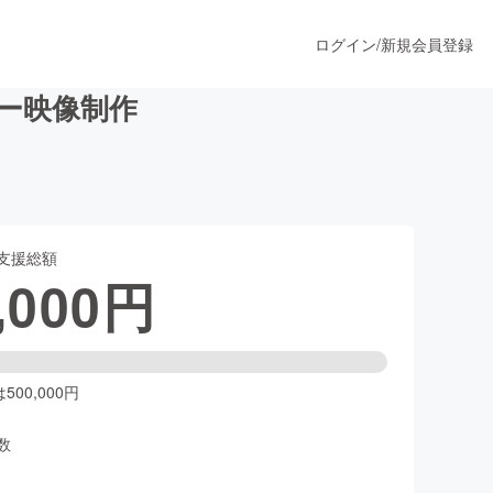
ログイン
/
新規会員登録
リー映像制作
うすぐ公開されます
支援総額
プロダクト
,000
円
ファッション
スポーツ
00,000円
数
ア
ソーシャルグッド
人