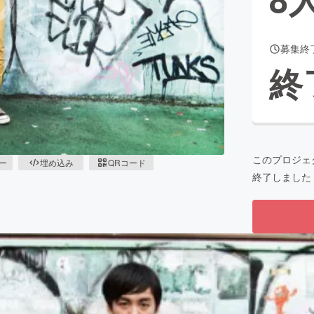
募集終
CAMPFIRE for Social Good
CAMPFIRE Creation
終
CAMPFIREふるさと納税
machi-ya
コミュニティ
このプロジェ
ピー
埋め込み
QRコード
終了しました