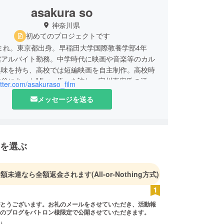
asakura so
神奈川県
初めてのプロジェクトです
生まれ。東京都出身。早稲田大学国際教養学部4年
館アルバイト勤務。中学時代に映画や音楽等のカル
興味を持ち、高校では短編映画を自主制作。高校時
谷にあったMixroofficeを訪れ、宇川直宏氏の活動
witter.com/asakuraso_film
持つ。
メッセージを送る
を選ぶ
金額未達なら全額返金されます
(All-or-Nothing方式)
とうございます。お礼のメールをさせていただき、活動報
のブログをパトロン様限定で公開させていただきます。
人