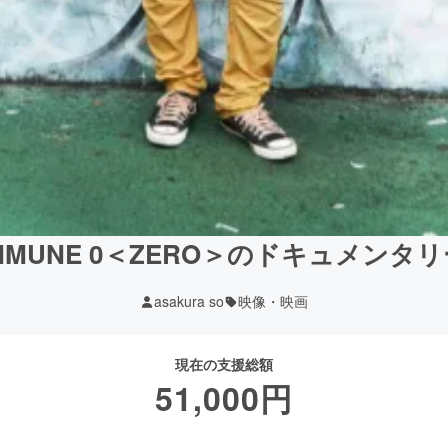
OMMUNE 0＜ZERO＞のドキュメンタ
asakura so
映像・映画
現在の支援総額
51,000
円