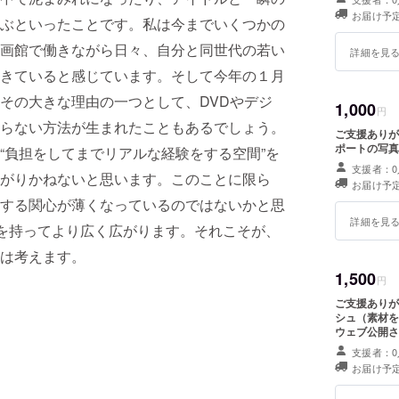
お届け予
ぶといったことです。私は今までいくつかの
画館で働きながら日々、自分と同世代の若い
詳細を見
きていると感じています。そして今年の１月
その大きな理由の一つとして、DVDやデジ
1,000
円
らない方法が生まれたこともあるでしょう。
ご支援ありが
ポートの写真
“負担をしてまでリアルな経験をする空間”を
支援者：0
がりかねないと思います。このことに限ら
お届け予
する関心が薄くなっているのではないかと思
詳細を見
象を持ってより広く広がります。それこそが、
は考えます。
1,500
円
ご支援ありが
シュ（素材を
ウェブ公開さ
支援者：0
お届け予