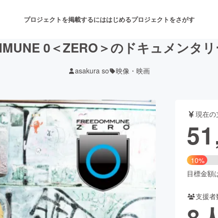
プロジェクトを掲載するには
はじめる
プロジェクトをさがす
OMMUNE 0＜ZERO＞のドキュメンタ
asakura so
映像・映画
注目のリターン
注目の新着プロジェクト
募集終了が近いプロジェクト
も
現在の
音楽
舞台・パフォーマンス
51
ゲーム・サービス開発
フード・飲食店
10%
書籍・雑誌出版
アニメ・漫画
目標金額は5
支援者
チャレンジ
ビューティー・ヘルスケ
8