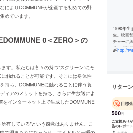
なによりDOMMUNEが企画する初めての野
集めています。
1990年
生。映画
DOMMUNE 0＜ZERO＞の
チャーに
代に当時渋
http://t
に興味を
ます。私たちは各々の持つ“スクリーン”にそ
NEに触れることが可能です。そこには身体性
を持ち、DOMMUNEに触れることに伴う負
リターン
ディアのメリットを持ち、さらに生放送によ
値をインターネット上で生成したDOMMUNE
目標
500
円
ご支援ありが
所有している”という感覚はありません。こ
告のレポート
中で泥まみれになったり、アイドルと一瞬の
支援者：0