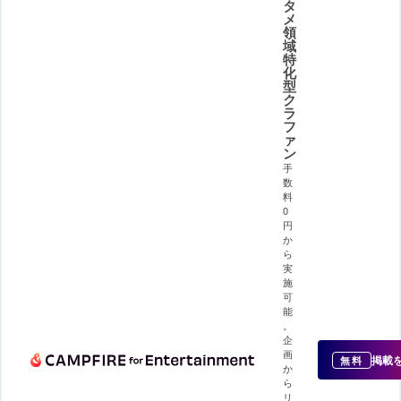
タ
メ
領
域
特
化
型
ク
ラ
フ
ァ
ン
手
数
料
0
円
か
ら
実
施
可
能
。
企
画
掲載
無料
か
ら
リ