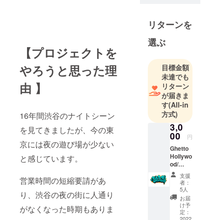
リターンを
選ぶ
【プロジェクトを
やろうと思った理
目標金額
未達でも
由 】
リターン
が届きま
す
(All-in
方式)
16年間渋谷のナイトシーン
3,0
を見てきましたが、今の東
00
円
京には夜の遊び場が少ない
Ghetto
Hollywo
と感じています。
od/
SITE デ
支援
営業時間の短縮要請があ
ザイン
者：
オリジ
5人
り、渋谷の夜の街に人通り
ナルス
お届
テッ
け予
がなくなった時期もありま
カー＋
定：
お礼の
2022