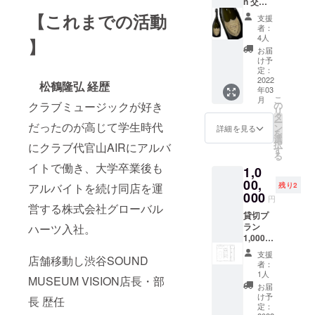
n 交換
チケッ
【これまでの活動
支援
ト＋お
者：
礼の
4人
】
メッ
お届
セージ
け予
（メー
定：
ル）
2022
松鶴隆弘 経歴
年03
30.000
こ
月
円
クラブミュージックが好き
の
リ
タ
ー
だったのが高じて学生時代
ン
詳細を見る
を
選
択
にクラブ代官山AIRにアルバ
す
る
イトで働き、大学卒業後も
1,0
00,
アルバイトを続け同店を運
残り2
000
円
営する株式会社グローバル
貸切プ
ラン
ハーツ入社。
1,000,0
00円(全
支援
店舗移動し渋谷SOUND
ての飲
者：
み物、
1人
MUSEUM VISION店長・部
飲み放
お届
題)
け予
長 歴任
(50名ま
定：