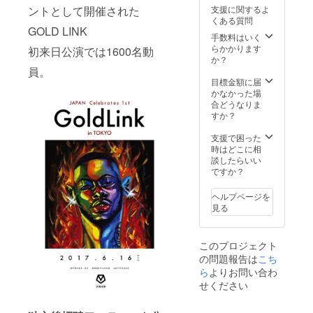
ントとして開催された
支援に関するよ
くある質問
GOLD LINK
手数料はいく
らかかります
初来日公演では1600名動
か？
員。
目標金額に届
かなかった場
合どうなりま
すか？
支援で困った
時はどこに相
談したらいい
ですか？
ヘルプページを
見る
このプロジェクト
の問題報告は
こち
ら
よりお問い合わ
せください