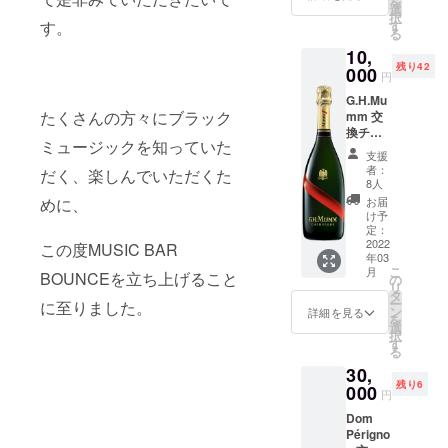
を
リンク
選
択
とお引
す。
す
る
換が可
10,
能で
残り42
す。 (※
000
円
ドリン
G.H.Mu
クチ
たくさんの方々にブラック
mm 交
ケット
換チ
の有効
ミュージックを知っていた
ケット
期限は
支援
＋お礼
2022年
者：
だく、楽しんでいただくた
のメッ
2月1日
8人
セージ
～2022
めに、
お届
（メー
年8月1
け予
ル）
日まで
定：
2022
半年間
この度MUSIC BAR
年03
とさせ
こ
月
BOUNCEを立ち上げること
て頂き
の
リ
ます。)
タ
ー
に至りました。
ン
詳細を見る
を
選
択
す
る
30,
残り6
000
円
Dom
Périgno