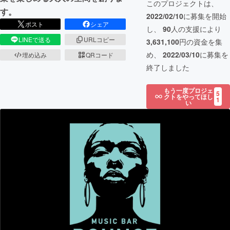
このプロジェクトは、
す。
2022/02/10
に募集を開始
ポスト
シェア
し、
90
人の支援により
LINEで送る
URLコピー
3,631,100
円の資金を集
め、
2022/03/10
に募集を
埋め込み
QRコード
終了しました
もう一度プロジェ
5
クトをやってほし
1
い