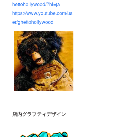
hettohollywood/?hl=ja
https://www.youtube.com/us
er/ghettohollywood
店内グラフティデザイン