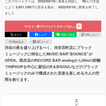
このプロジェクトは、
2022/02/10
に募集を開始し、
90
人の支援
により
3,631,100
円の資金を集め、
2022/03/10
に募集を終了し
ました
もう一度プロジェクトをやってほしい
51
ポスト
シェア
LINEで送る
URLコピー
埋め込み
QRコード
渋谷の夜を盛り上げるべく、渋谷百軒店にブラック
ミュージックに特化したMUSIC BAR"BOUNCE"が
OPEN。既存店のRECORD BAR analogから30mの距離
でHIPHOPを中心に新旧のR＆B/SOUL/などのブラック
ミュージックのみで構成された音楽を楽しめる大人の空
間を創ります。
エ
ン