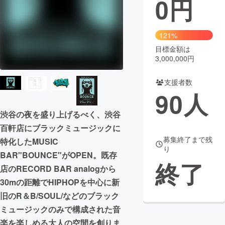
0
円
まちづくり・地域活性化
121%
目標金額は
CAMPFIRE for Social Good
CAMPFIRE Creation
3,000,000円
CAMPFIREふるさと納税
machi-ya
コミュニティ
支援者数
90
人
渋谷の夜を盛り上げるべく、渋谷
百軒店にブラックミュージックに
募集終了まで残
特化したMUSIC
り
BAR"BOUNCE"がOPEN。既存
終了
店のRECORD BAR analogから
30mの距離でHIPHOPを中心に新
旧のR＆B/SOUL/などのブラック
ミュージックのみで構成された音
楽を楽しめる大人の空間を創りま