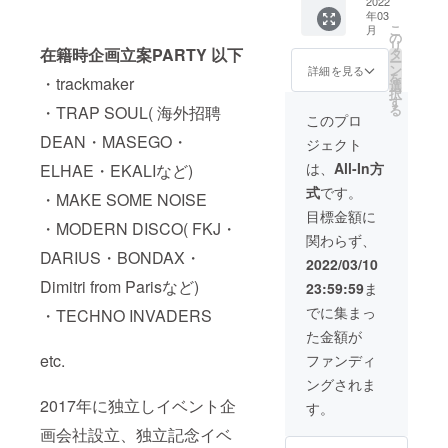
で)
2022
年03
こ
月
の
リ
在籍時企画立案PARTY 以下
タ
ー
ン
詳細を見る
を
・trackmaker
選
択
す
る
・TRAP SOUL( 海外招聘
このプロ
DEAN・MASEGO・
ジェクト
は、
All-In方
ELHAE・EKALIなど)
式
です。
・MAKE SOME NOISE
目標金額に
・MODERN DISCO( FKJ・
関わらず、
DARIUS・BONDAX・
2022/03/10
Dimitri from Parisなど)
23:59:59
ま
でに集まっ
・TECHNO INVADERS
た金額が
etc.
ファンディ
ングされま
2017年に独立しイベント企
す。
画会社設立、独立記念イベ