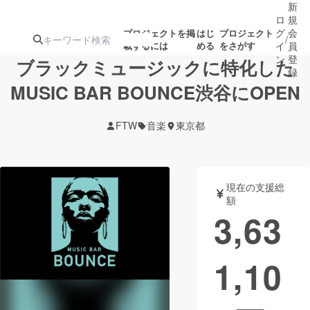
新
ロ
規
グ
会
プロジェクトを掲
はじ
プロジェクト
/
載するには
める
をさがす
イ
員
ン
登
ブラックミュージックに特化した
録
MUSIC BAR BOUNCE渋谷にOPEN
人気のプロ
注目のリ
注目の新着プロ
募集終了が近いプ
もうすぐ公開
FTW
音楽
東京都
ジェクト
ターン
ジェクト
ロジェクト
されます
アート・写真
音楽
現在の支援総
額
3,63
テクノロジー・ガジェット
ゲーム・サ
1,10
映像・映画
書籍・雑誌
ビジネス・起業
チャレンジ