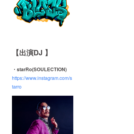
【出演DJ 】
・starRo(SOULECTION)
https://www.instagram.com/s
tarro