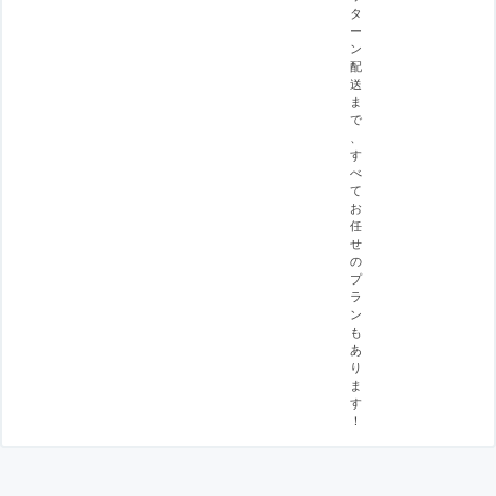
タ
ー
ン
配
送
ま
で
、
す
べ
て
お
任
せ
の
プ
ラ
ン
も
あ
り
ま
す
！