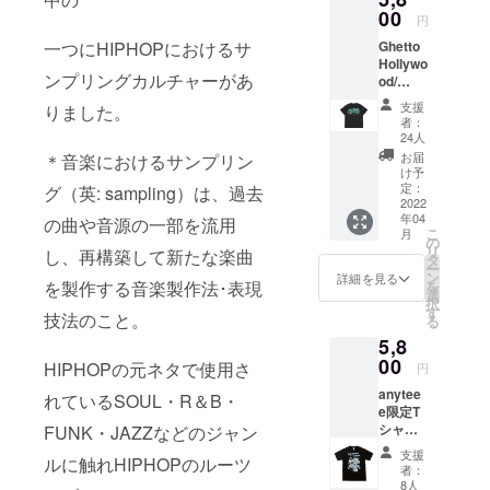
MUSIC
00
円
BAR
一つにHIPHOPにおけるサ
Ghetto
BOUNC
Hollywo
E ACT
ンプリングカルチャーがあ
od/
starRo(
SITE デ
SOULE
支援
りました。
ザイン
CTION)
者：
限定T
Ryohu
24人
シャツ
=DJ =
お届
＊音楽におけるサンプリン
＋お礼
(KAND
け予
のメッ
YTOWN
定：
グ（英: sampling）は、過去
セージ
2022
) DJ
年04
（メー
の曲や音源の一部を流用
KEKKE
こ
月
ル）
Yukibeb
の
リ
し、再構築して新たな楽曲
(SOULE
タ
ー
CTION)
ン
詳細を見る
を製作する音楽製作法･表現
を
選
択
す
技法のこと。
る
5,8
00
HIPHOPの元ネタで使用さ
円
anytee
れているSOUL・R＆B・
e限定T
シャツ
FUNK・JAZZなどのジャン
＋お礼
支援
ルに触れHIPHOPのルーツ
のメッ
者：
セージ
8人