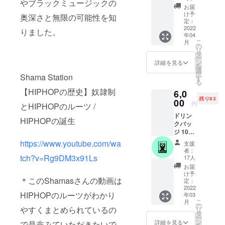
やブラックミュージックの
（メー
お届
ル）
け予
奥深さと無限の可能性を知
5.800円
定：
2022
りました。
年04
こ
月
の
リ
タ
ー
ン
詳細を見る
を
選
択
Shama Station
す
る
【HIPHOPの歴史】奴隷制
6,0
残り83
00
円
とHIPHOPのルーツ /
ドリン
HIPHOPの誕生
クバッ
ジ 10個
(￥8,00
https://www.youtube.com/wa
支援
0相当)
者：
＋お礼
tch?v=Rg9DM3x91Ls
17人
のメッ
お届
セージ
け予
＊このShamasさんの動画は
（メー
定：
ル）
2022
HIPHOPのルーツがわかり
年03
バッジ
こ
月
１個で
の
やすくまとめられているの
リ
￥800ま
タ
ー
でのド
ン
詳細を見る
で是非みていただきたいで