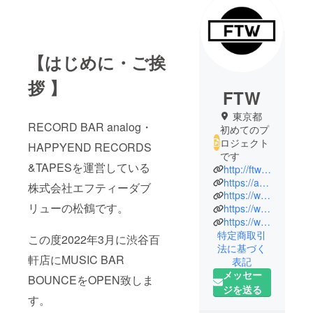
【はじめに・ご挨
拶 】
FTW
東京都
RECORD BAR analog・
初めてのプ
ロジェクト
HAPPYEND RECORDS
です
&TAPESを運営している
http://ftwtokyo.com
https://analog-recordbar.com
株式会社エフティーダブ
https://www.happyend-records-tapes.tokyo
リューの松鶴です。
https://www.instagram.com/recordbar_analog/
https://www.instagram.com/happyend_records_tapes/
特定商取引
この度2022年3月に渋谷百
法に基づく
軒店にMUSIC BAR
表記
メッセー
BOUNCEをOPEN致しま
ジを送る
す。