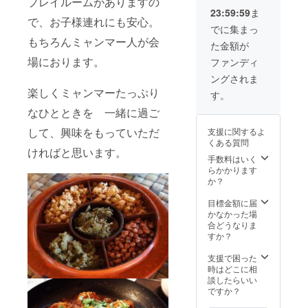
プレイルームがありますの
23:59:59
ま
で、お子様連れにも安心。
でに集まっ
もちろんミャンマー人が会
た金額が
場におります。
ファンディ
ングされま
楽しくミャンマーたっぷり
す。
なひとときを 一緒に過ご
して、興味をもっていただ
支援に関するよ
くある質問
ければと思います。
手数料はいく
らかかります
か？
目標金額に届
かなかった場
合どうなりま
すか？
支援で困った
時はどこに相
談したらいい
ですか？