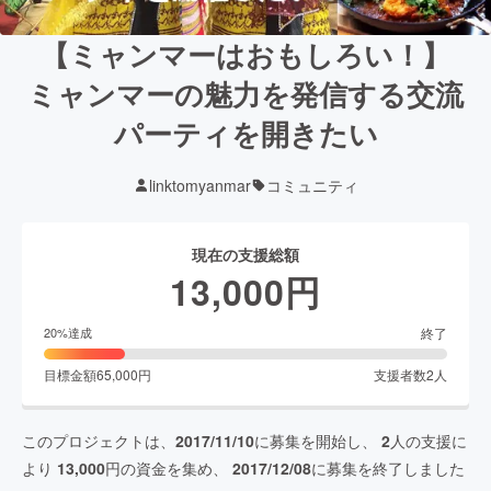
【ミャンマーはおもしろい！】
ミャンマーの魅力を発信する交流
パーティを開きたい
linktomyanmar
コミュニティ
現在の支援総額
13,000
円
終了
20
%達成
目標金額
65,000
円
支援者数
2
人
このプロジェクトは、
2017/11/10
に募集を開始し、
2
人の支援に
より
13,000
円の資金を集め、
2017/12/08
に募集を終了しました