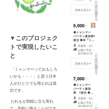
◆本
の
リ
『ミャ
タ
ー
ンマー
ン
詳細を見る
を
に学ぶ
選
択
海外ビ
す
る
ジネス
40の
5,000
円
ルール:
◆ミャンマー
善人過
▼このプロジェク
パーティ参加券1
ぎず、
枚分 ◆本『ミャ
したた
ンマーに学ぶ海
かに、
トで実現したいこ
支援者：0人
外ビジネス40の
そして
お届け予定：
ルール: 善人過ぎ
誠実
と
こ
2018年01月
の
ず、したたか
に』リ
リ
タ
に、そして誠実
ンク
ー
ン
に』リンクトゥ
トゥ
詳細を見る
を
選
ミャンマー理事
ミャン
「ミャンマーっておもしろ
択
す
長・深山沙衣子
マー理
る
著 1冊
事長・
いかも・・・」と思う日本
7,000
深山沙
円
人がひとりでも増えれば成
衣子
◆ミャンマー
著 1冊
パーティ参加
功です。
券 1枚分 ◆本
『ミャンマーに
支援者：0人
学ぶ海外ビジネ
だれもが気軽に立ち寄れ
お届け予定：
ス40のルール:
こ
2018年01月
て、気軽に帰ることができ
の
善人過ぎず、し