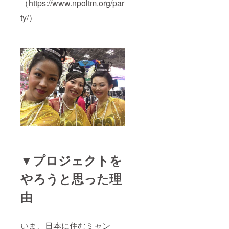
（https://www.npoltm.org/par
ty/）
▼プロジェクトを
やろうと思った理
由
いま、日本に住むミャン