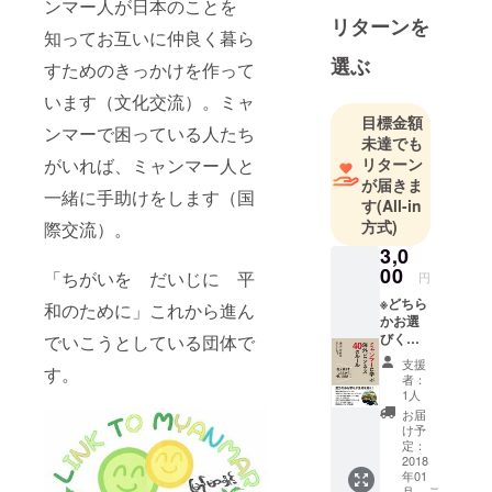
ンマー人が日本のことを
一緒に活動
リターンを
知ってお互いに仲良く暮ら
していただ
選ぶ
ける会員及
すためのきっかけを作って
びボラン
います（文化交流）。ミャ
ティア募集
目標金額
ンマーで困っている人たち
中！日本人
未達でも
とミャン
がいれば、ミャンマー人と
リターン
が届きま
マー人が協
一緒に手助けをします（国
す
(All-in
力して運営
方式)
際交流）。
している特
3,0
定非営利活
00
「ちがいを だいじに 平
円
動法人で
※どちら
す。
和のために」これから進ん
かお選
びくだ
でいこうとしている団体で
さい※
支援
す。
◆ミャ
者：
ンマー
1人
パー
お届
ティ参
け予
加券 1
定：
枚分 ま
2018
年01
たは、
こ
月