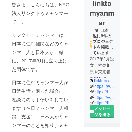
linkto
皆さま、こんにちは。NPO
myanm
法人リンクトゥミャンマー
ar
です。
日本
リンクトゥミャンマーは、
他に8件の
プロジェク
日本に住む難民などのミャ
トを掲載し
ンマー人と日本人が一緒
ています
2017年3月設
に、2017年3月に立ち上げ
立。神奈川
た団体です。
県や東京都
を中心に
linktomyanmar
日本に住むミャンマー人が
①在日ミャ
https://www.npoltm.org/
日常生活で困った場合に、
ンマー人定
https://twitter.com/linktomyanmar
https://www.facebook.com/LinkToMyanmar/
住支援
相談にのり手伝いをしてい
https://lin.ee/kErlrHY
②文化交流
ます（在日ミャンマー人相
メッセー
③国際協力
ジを送る
談・支援）。日本人がミャ
活動
を行なって
ンマーのことを知り、ミャ
おります。