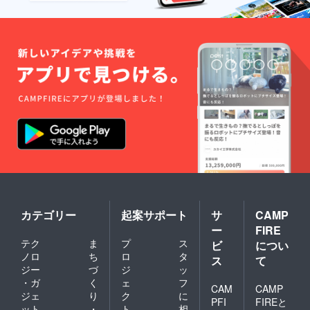
カテゴリー
起案サポート
サ
CAMP
ー
FIRE
テク
ま
プ
ス
ビ
につい
ノロ
ち
ロ
タ
ス
て
ジー
づ
ジ
ッ
・ガ
く
ェ
フ
CAM
CAMP
ジェ
り
ク
に
PFI
FIREと
ット
・
ト
相