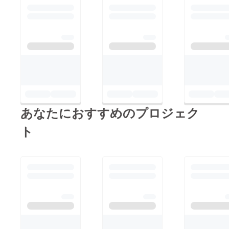
り、少しずつではあり
子さんを自力で学校に
ますが認知いただいて
行かせることが難しい
いるなと実感しており
ご家庭が、ミャンマー
ます。今後も、在日
にはたくさんありま
ミャンマー人との交流
す。 学校の建物の様
の場や、ミャンマーを
子や、どのような生徒
知っていただく機会を
が通っているか、どの
増やしていく予定で
ような支援があるとよ
す。 今後とも、NPO
あなたにおすすめのプロジェク
いかなど、現場の視点
リンクトゥミャンマー
でお話ししていただき
ト
をよろしくお願いいた
ます。 楽しみにして
します。
いてくださいね。