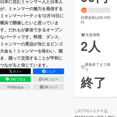
日本に住むミャンマー人と日本人
が、ミャンマーの魅力を発信する
まちづくり・地域活性化
20%
ミャンマーパーティを12月10日に
目標金額は65,000
円
横浜で開催したいと思っていま
CAMPFIRE for Social Good
CAMPFIRE Creation
す。だれもが参加できるオープン
CAMPFIREふるさと納税
machi-ya
コミュニティ
支援者数
なパーティです。料理、ダンス、
2
人
ミャンマーの景品が当たるビンゴ
大会も！ミャンマーを味わい、聴
き、踊って交流することが平和に
募集終了まで残
つながると信じています。
り
ポスト
シェア
終了
LINEで送る
URLコピー
埋め込み
QRコード
このプロジェクトは、