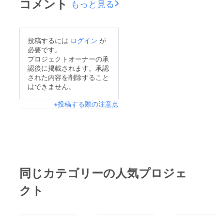
コメント
もっと見る
を検討しているタン
レーを準備してくれた
ドゥエの寺院学校の様
在日ミャンマー人男性
子をお話いただくこと
の歌に合わせ、理事長
投稿するには
ログイン
が
が決まりました！ T・
の深山と理事の安海が
必要です。
ルインさんはミャン
プロジェクトオーナーの承
ミャンマーダンスを披
認後に掲載されます。承認
マー少数民族州ラカイ
露するなど、アット
された内容を削除すること
ン州にある子どものた
ホームな雰囲気の中、
はできません。
めの学校・タンドゥエ
パーティが行われまし
※投稿する際の注意点
寺院学校出身。 この
た。 また、当会が支
寺院では、家庭で過ご
援を検討しているミャ
していると児童労働せ
ンマーはラカイン州の
ねばならない環境にな
『タンドゥエ寺院寄付
る子供たちが、寄宿制
学校』出身の男性か
で無料で通える学校を
ら、学校の現状などを
同じカテゴリーの人気プロジェ
設立し、運営していま
報告いただきました。
クト
す。 ミャンマーで公
初めて当会の催しに参
立学校に行くのは、お
加された方の姿もあ
金がかかります。 お