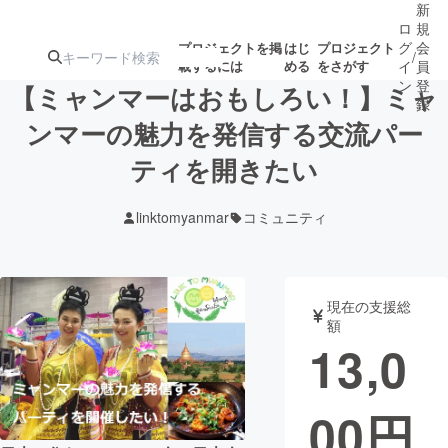
新
ロ
規
グ
会
プロジェクトを掲
はじ
プロジェクト
/
載するには
める
をさがす
イ
員
ン
登
【ミャンマーはおもしろい！】ミャ
録
ンマーの魅力を発信する交流パー
ティを開きたい
人気のプロ
注目のリ
注目の新着プロ
募集終了が近いプ
もうすぐ公開
ジェクト
ターン
ジェクト
ロジェクト
されます
linktomyanmar
コミュニティ
アート・写真
音楽
現在の支援総
テクノロジー・ガジェット
ゲーム・サ
額
13,0
映像・映画
書籍・雑誌
00
円
ビジネス・起業
チャレンジ