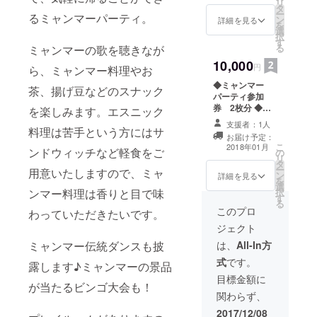
リ
タ
たたかに、そし
ー
るミャンマーパーティ。
ン
て誠実に』リン
詳細を見る
を
選
クトゥミャン
択
す
マー理事長・深
る
ミャンマーの歌を聴きなが
山沙衣子著 1冊
10,000
◆ミャンマー雑
円
ら、ミャンマー料理やお
貨 1個
◆ミャンマー
茶、揚げ豆などのスナック
パーティ参加
券 2枚分 ◆本
を楽しみます。エスニック
『ミャンマーに
支援者：1人
料理は苦手という方にはサ
学ぶ海外ビジネ
お届け予定：
ス40のルール:
こ
2018年01月
ンドウィッチなど軽食をご
の
善人過ぎず、し
リ
タ
たたかに、そし
ー
用意いたしますので、ミャ
ン
て誠実に』リン
詳細を見る
を
選
クトゥミャン
ンマー料理は香りと目で味
択
す
マー理事長・深
る
山沙衣子著 1冊
このプロ
わっていただきたいです。
◆ミャンマー雑
ジェクト
貨 2個
ミャンマー伝統ダンスも披
は、
All-In方
式
です。
露します♪ミャンマーの景品
目標金額に
が当たるビンゴ大会も！
関わらず、
2017/12/08