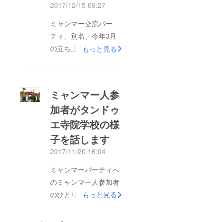
2017/12/15 09:27
ミャンマー交流パー
ティ、別名、今年3月
の立ち上げからの感謝
もっと見る
を込めまして“感謝
パーティ” が無事に終
了いたしました。 お
ミャンマー人参
越しいただきました皆
加者がタンドゥ
さま、誠にありがとう
エ寺院学校の様
ございました！ 今回
は初のクラウドファン
子を話します
ディングを試み、２名
2017/11/20 16:04
の方にご支援いただき
ミャンマーパーティへ
ました。この場を借り
のミャンマー人参加者
てお礼申し上げま
のひとり、T・ルイン
もっと見る
す。 ミャンマーの品
さんに、今後リンク
が当たるビンゴ大会に
トゥミャンマーで支援
加え、ミャンマーカ