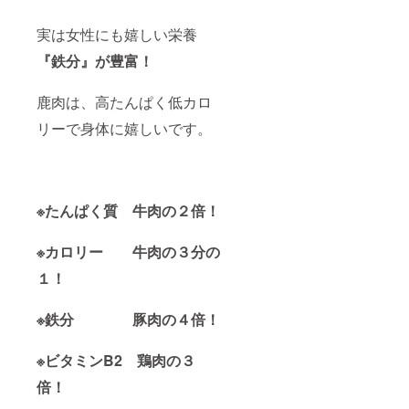
スジが
多い部
実は女性にも嬉しい栄養
位にな
りま
『鉄分』が豊富！
す。カ
レー、
シ
鹿肉は、高たんぱく低カロ
チュー
などが
リーで身体に嬉しいです。
おすす
めで
す。 7
月、背
ロース
※たんぱく質
牛肉の２倍！
ステー
キ用
（約
※カロリー
牛肉の３分の
2kg）
１！
背ロー
スは
やっぱ
※鉄分
豚肉の４倍！
りス
テー
※ビタミンB2
鶏肉の３
キ！ 8
月、
倍！
バーベ
キュー