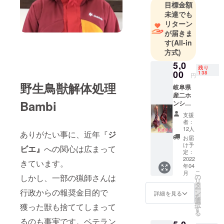
目標金額
未達でも
リターン
が届きま
す
(All-in
方式)
5,0
残り
00
138
円
野生鳥獣解体処理
岐阜県
産二ホ
Bambi
ンシカ
のブ
支援
ロック
者：
肉 ■内
12人
ありがたい事に、近年『
ジ
容量目
お届
安：ブ
け予
ビエ』
への関心は広まって
ロック
定：
肉３０
2022
きています。
年04
０g ■主
こ
月
な原材
しかし、一部の猟師さんは
の
リ
料 ・シ
タ
ー
行政からの報奨金目的で
カ肉
ン
詳細を見る
を
（冷凍
選
択
獲った獣も捨ててしまって
または
す
る
冷蔵保
るのも事実です。ベテラン
存） ■