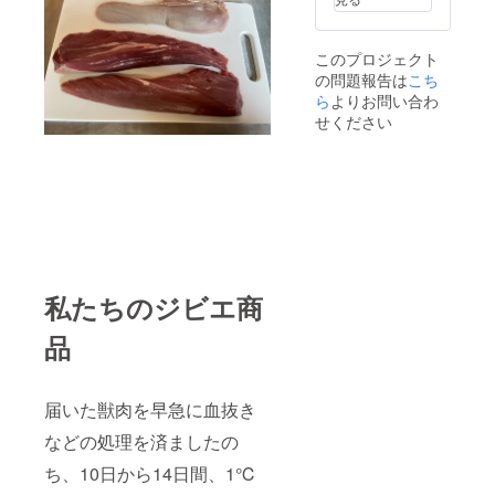
2kg）
談。
ご希望
背ロー
の日程
このプロジェクト
スは
をお知
の問題報告は
こち
やっぱ
らせ下
りス
さい。
ら
よりお問い合わ
テー
猟師気
せください
キ！ 8
分を味
月、
わうだ
バーベ
けじゃ
キュー
なく山
用、
の写真
ロース
を撮る
とモモ
も良
の食べ
し！自
比べ
然動物
セット
の写真
私たちのジビエ商
（約２
を撮る
kg）
も良
品
し！ 支
夏の
援様の
バーベ
希望に
キュー
応じま
届いた獣肉を早急に血抜き
に是非
す。一
鹿肉を
緒に楽
などの処理を済ましたの
お試し
しみま
下さ
しょう
ち、10日から14日間、1℃
い。 1
('◇')ゞ