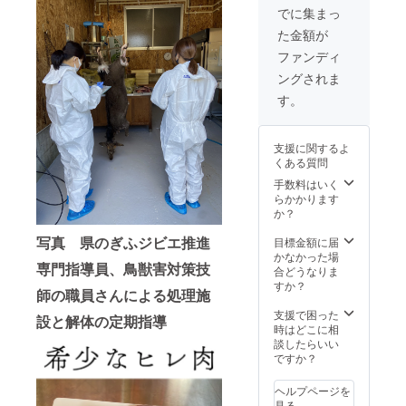
思いま
せてい
でに集まっ
す。 6
ただき
た金額が
月、
ます。
ネック
※長靴や
ファンディ
（首）
汚れて
ングされま
とスネ
もいい
肉の
服装な
す。
セット
ど準備
（約１
は各自
kg）
でお願
支援に関するよ
いしま
くある質問
スジが
す。
多い部
何が必
手数料はいく
位にな
要かわ
らかかります
りま
からな
か？
す。カ
い場合
レー、
は何で
写真 県のぎふジビエ推進
目標金額に届
シ
も聞い
かなかった場
専門指導員、鳥獣害対策技
チュー
て下さ
合どうなりま
などが
い。 ※
すか？
師の職員さんによる処理施
おすす
入山体
めで
験日
支援で困った
設と解体の定期指導
す。 7
程：R4
時はどこに相
月、背
年4月1
談したらいい
ロース
日～R4
ですか？
ステー
年5月31
キ用
日の間
ヘルプページを
（約
で応相
見る