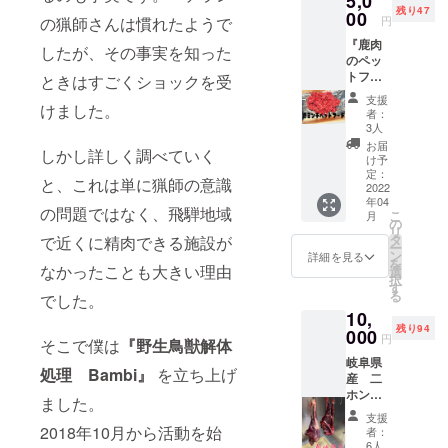
5,0
残り47
アレル
00
の猟師さんは慣れたようで
円
ギー表
『鹿肉
示：な
したが、その事実を知った
のペッ
し 野生
トフー
獣肉解
ときはすごくショックを受
ド ミ
体処理
支援
けました。
ンチ５
Bambi
者：
００
オリジ
3人
ｇ』
ナルス
お届
しかし詳しく調べていく
『鹿角
テッ
け予
のペッ
カー1枚
定：
と、これは単に猟師の意識
トおも
2022
※精肉は
年04
ちゃ鹿
十分に
の問題ではなく、飛騨地域
こ
月
角１本
加熱調
の
リ
（８cm
理し、
タ
で近くに精肉できる施設が
ー
程
生食は
ン
詳細を見る
を
度）』2
なかったことも大きい理由
お控え
選
択
点セッ
くださ
す
る
でした。
ト 大
い。 ※
10,
切なワ
冷蔵ま
残り94
ンちゃ
000
たは
円
そこで僕は
『
野生鳥獣解体
んのご
クール
岐阜県
はんに
便にて
処理 Bambi』
を立ち上げ
産 二
混ぜて
お送り
ホンシ
みては
いたし
ました。
カのブ
いかが
ます。
支援
ロック
です
2018年10月から活動を始
者：
肉 ■内
か？
6人