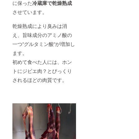
に保った
冷蔵庫で乾燥熟成
頭買い
『二ホ
ならで
ンシカ
させています。
はの
丸々１
色々な
頭お土
部位を
産』
乾燥熟成により臭みは消
お楽し
そんな
みくだ
のうち
え、旨味成分のアミノ酸の
さい。
の冷蔵
庫に入
一つ”グルタミン酸”が増加し
らな
ます。
い！ご
安心く
初めて食べた人には、ホン
ださい
毎月部
トにジビエ肉？とびっくり
位ごと
にお届
されるほどの肉質です。
しま
す。 4
月、肩
ロース
ブロッ
ク肉
（約１
kg）
やわら
かい部
位です