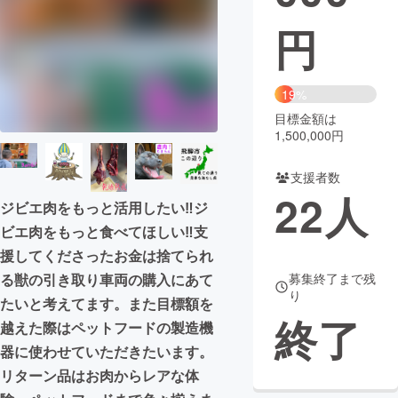
円
まちづくり・地域活性化
CAMPFIRE for Social Good
CAMPFIRE Creation
19%
CAMPFIREふるさと納税
machi-ya
コミュニティ
目標金額は
1,500,000円
支援者数
22
人
ジビエ肉をもっと活用したい‼ジ
ビエ肉をもっと食べてほしい‼支
援してくださったお金は捨てられ
る獣の引き取り車両の購入にあて
募集終了まで残
り
たいと考えてます。また目標額を
終了
越えた際はペットフードの製造機
器に使わせていただきたいます。
リターン品はお肉からレアな体