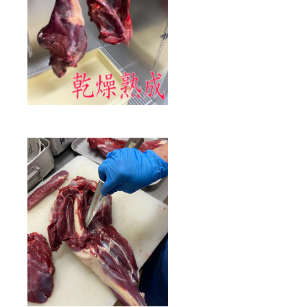
ので鹿
カツが
おすす
めで
す。 5
月、モ
モブ
ロック
肉
（約２
kg）
低温で
ロース
トする
とおい
しいと
思いま
す。 6
月、
ネック
（首）
とスネ
肉の
セット
（約１
kg）