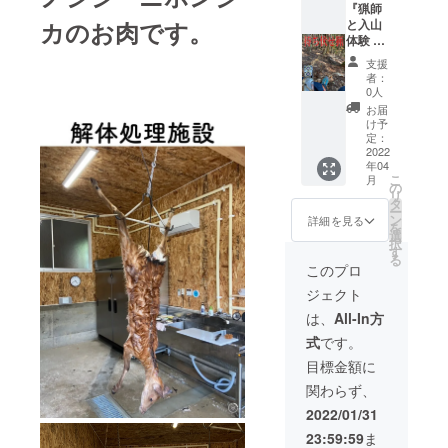
理し、
ます。
『猟師
カのお肉です。
生食は
4月、肩
と入山
お控え
ロース
体験 』
くださ
ブロッ
『二ホ
支援
い。 ※
ク肉
ンシカ
者：
冷蔵ま
（約１
丸々１
0人
たは
kg）
頭お土
お届
クール
産付
け予
便にて
やわら
き！』
定：
お送り
かい部
※場
2022
年04
いたし
位です
所は飛
こ
月
ます。
ので鹿
騨市山
の
リ
カツが
の村地
タ
ー
おすす
区を予
ン
詳細を見る
を
めで
定して
選
択
す。 5
いま
す
る
月、モ
す。
このプロ
モブ
（気象
ジェクト
ロック
条件に
肉
より変
は、
All-In方
（約２
更する
式
です。
kg）
場合も
ありま
目標金額に
低温で
す） ※
関わらず、
ロース
１回の
トする
体験で3
2022/01/31
とおい
名まで
23:59:59
ま
しいと
に限ら