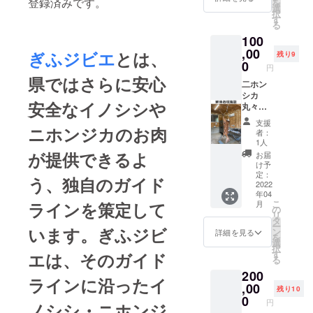
登録済みです。
を
（冷凍
精肉は
選
自然
択
または
十分に
す
の物で
る
冷蔵保
加熱調
すので
100
存） ■
理し、
安心し
アレル
,00
生食は
ぎふジビエ
とは、
て遊ば
残り9
ギー表
お控え
0
せて下
円
示：な
くださ
さい。
県ではさらに安心
し 野生
二ホン
い。 ※
獣肉解
シカ
冷蔵ま
安全なイノシシや
体処理
丸々１
たは
Bambi
頭！
クール
支援
ニホンジカのお肉
オリジ
（そん
便にて
者：
ナルス
なのう
お送り
1人
テッ
ちの冷
いたし
が提供できるよ
お届
カー1枚
蔵庫に
ます。
け予
二ホン
入らな
定：
う、独自のガイド
シカ角
い！
2022
年04
のカー
ご安心
こ
ラインを策定して
月
ド立て
くださ
の
リ
１つ 二
い。お
タ
ー
います。ぎふジビ
ホンシ
肉は部
ン
詳細を見る
を
カ角付
位ごと
選
択
きクマ
に真空
す
エは、そのガイド
る
よけ鈴
冷凍し
200
１つ ※
て毎月
ラインに沿ったイ
精肉は
ごとに
,00
残り10
十分に
お送り
0
円
ノシシ・ニホンジ
加熱調
いたし