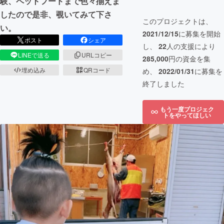
験、ペットフードまで色々揃えま
したので是非、覗いてみて下さ
このプロジェクトは、
い。
2021/12/15
に募集を開始
ポスト
シェア
し、
22
人の支援により
LINEで送る
URLコピー
285,000
円の資金を集
埋め込み
QRコード
め、
2022/01/31
に募集を
終了しました
もう一度プロジェク
トをやってほしい