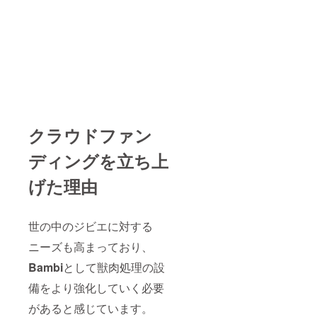
用、
ロース
とモモ
の食べ
比べ
セット
（約２
kg）
夏の
バーベ
クラウドファン
キュー
に是非
鹿肉を
ディングを立ち上
お試し
下さ
げた理由
い。 1
頭買い
ならで
はの
世の中のジビエに対する
色々な
部位を
ニーズも高まっており、
お楽し
Bambi
として獣肉処理の設
みくだ
さい。
備をより強化していく必要
があると感じています。