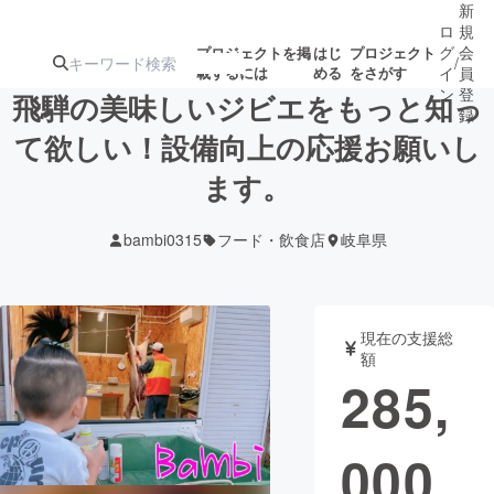
新
ロ
規
グ
会
プロジェクトを掲
はじ
プロジェクト
/
載するには
める
をさがす
イ
員
ン
登
飛騨の美味しいジビエをもっと知っ
録
て欲しい！設備向上の応援お願いし
ます。
人気のプロ
注目のリ
注目の新着プロ
募集終了が近いプ
もうすぐ公開
ジェクト
ターン
ジェクト
ロジェクト
されます
bambi0315
フード・飲食店
岐阜県
アート・写真
音楽
現在の支援総
テクノロジー・ガジェット
ゲーム・サ
額
285,
映像・映画
書籍・雑誌
000
ビジネス・起業
チャレンジ