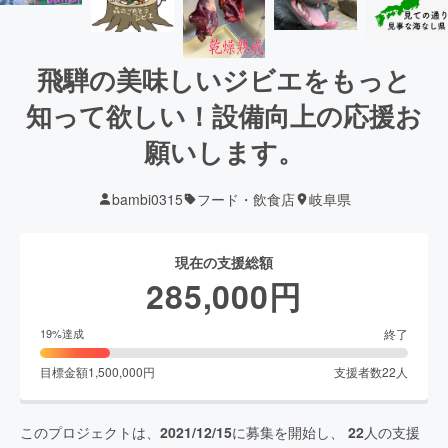
飛騨の美味しいジビエをもっと
知って欲しい！設備向上の応援お
願いします。
bambi0315
フード・飲食店
岐阜県
現在の支援総額
285,000
円
終了
19
%達成
目標金額
1,500,000
円
支援者数
22
人
このプロジェクトは、
2021/12/15
に募集を開始し、
22
人の支援