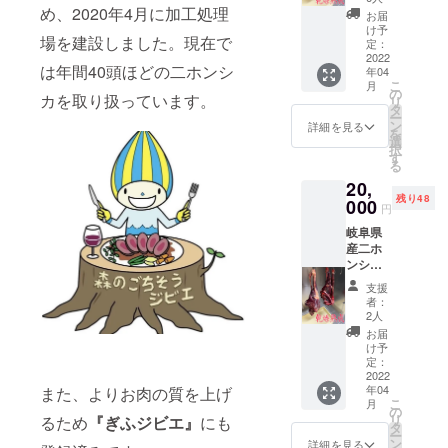
容量目
め、2020年4月に加工処理
「食欲
お届
安：ブ
がな
け予
場を建設しました。現在で
ロック
かった
定：
肉５０
2022
うちの
は年間40頭ほどの二ホンシ
年04
０g ■主
子が良
こ
月
な原材
く食べ
の
カを取り扱っています。
リ
料 ・シ
るよう
タ
ー
カ肉
になっ
ン
詳細を見る
を
（冷凍
た」
選
択
または
「最近
す
る
冷蔵保
毛並み
20,
存） ■
に艶が
残り48
アレル
000
出てき
円
ギー表
た！」
岐阜県
示：な
など
産二ホ
し 野生
嬉しい
ンシカ
獣肉解
声も届
のブ
体処理
きま
支援
ロック
Bambi
す。是
者：
肉 ■内
オリジ
非お試
2人
容量目
ナルス
しあ
お届
安：ブ
テッ
れ！
け予
ロック
カー1枚
定：
鹿の角
肉５０
2022
二ホン
は歯の
年04
また、よりお肉の質を上げ
０g ■主
シカ角
健康に
こ
月
な原材
のカー
の
も良い
リ
るため
『ぎふジビエ』
にも
料 ・シ
ド立て
タ
と思い
ー
カ肉
１つ ※
ン
ます。
詳細を見る