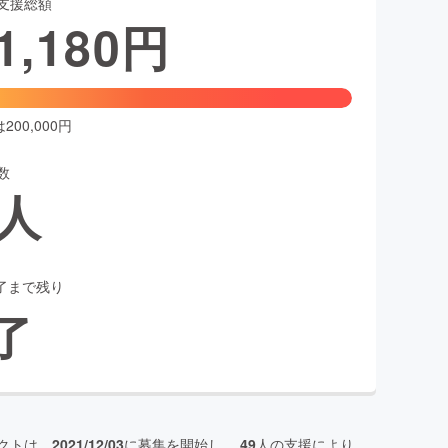
支援総額
1,180
円
00,000円
数
人
了まで残り
了
クトは、
2021/12/03
に募集を開始し、
49
人の支援により