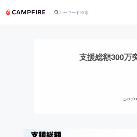
人気のプロジェクト
支援総額300
アート・写真
テクノロジー・ガジェット
このプロ
映像・映画
ビジネス・起業