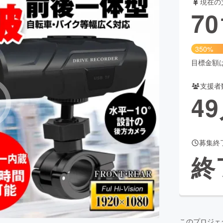
現在の
70
CAMPFIRE for Social Good
CAMPFIRE Creation
350%
CAMPFIREふるさと納税
machi-ya
コミュニティ
目標金額は2
支援者
49
募集終
終
このプロジェ