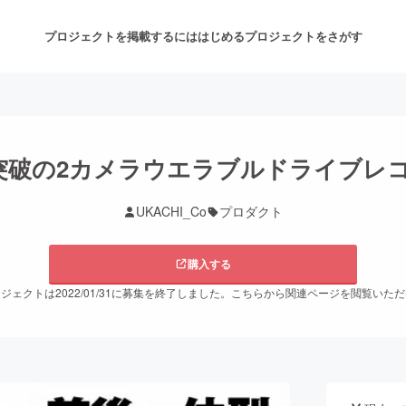
プロジェクトを掲載するには
はじめる
プロジェクトをさがす
注目のリターン
注目の新着プロジェクト
募集終了が近いプロジェクト
も
万突破の2カメラウエラブルドライブレ
UKACHI_Co
プロダクト
音楽
舞台・パフォーマンス
購入する
ゲーム・サービス開発
フード・飲食店
ジェクトは2022/01/31に募集を終了しました。こちらから関連ページを閲覧いた
書籍・雑誌出版
アニメ・漫画
チャレンジ
ビューティー・ヘルスケ