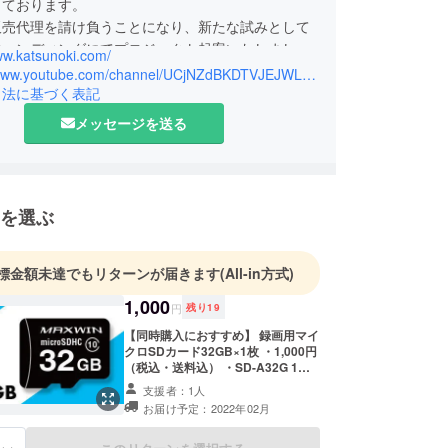
しております。
販売代理を請け負うことになり、新たな試みとして
ファンディングにてプロジェクト起案いたしまし
ww.katsunoki.com/
https://www.youtube.com/channel/UCjNZdBKDTVJEJWLNlSW3tvg
少しでも興味がございましたらご支援いただけます
引法に基づく表記
す。
メッセージを送る
を選ぶ
標金額未達でもリターンが届きます
(All-in方式)
1,000
円
残り
19
【同時購入におすすめ】 録画用マイ
クロSDカード32GB×1枚 ・1,000円
（税込・送料込） ・SD-A32G 1枚
・お届け：2022年2月上旬から発送
支援者：1人
予定 ・ご注文状況等により出荷時期
お届け予定：2022年02月
が遅れる場合があります。