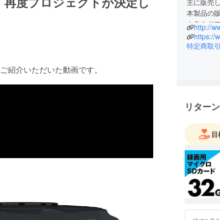
、再度プロジェクトが決定し
主に販売
本製品の
クラウド
http://w
た。
本製品に
特定商取
と幸いで
んにご紹介いただいた動画です。
リターン
目