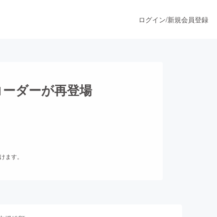
ログイン
/
新規会員登録
うすぐ公開されます
コーダーが再登場
プロダクト
ファッション
だけます。
スポーツ
ア
ソーシャルグッド