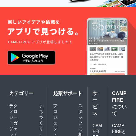
カテゴリー
起案サポート
サ
CAMP
ー
FIRE
テク
ま
プ
ス
ビ
につい
ノロ
ち
ロ
タ
ス
て
ジー
づ
ジ
ッ
・ガ
く
ェ
フ
CAM
CAMP
ジェ
り
ク
に
PFI
FIREと
ット
・
ト
相