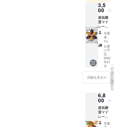
3,5
00
円
超低糖
質マド
レーヌ
【糖類
支援
ゼロ♪糖
者：
質0.2】
4人
超低糖
お届
質マド
け予
レーヌ♪
定：
◆8個入
2022
年01
り×2種
こ
月
各4個ず
の
リ
つ(メイ
タ
ー
プル・
ン
詳細を見る
を
ココ
選
択
ア)◆ を
す
る
お送り
6,8
いたし
ます。
00
円
※発送
超低糖
は、ヤ
質マド
マト便
レーヌ
コンパ
【糖類
クトに
支援
ゼロ♪糖
て発送
者：