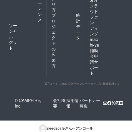
ー
り
クラ
マ
方
ウド
ン
プ
統
ファ
ス
ロ
計
ン
ソー
ジ
デ
ディ
シャ
ェ
ー
ング
ル
ク
タ
mac
グッ
ト
hi-ya
ド
の
補助
広
金申
め
請サ
方
ポー
ト
「QRコード」は株式会社デンソーウェーブの登録商標です。
© CAMPFIRE,
会社概
採用情
パートナー
Inc.
要
報
募集
needscafe
さんへアンコール