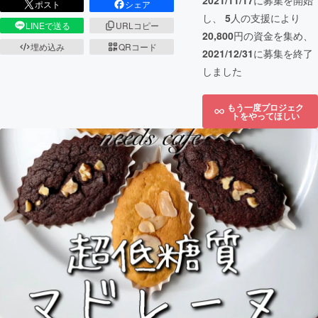
2021/11/17
に募集を開始
ポスト
シェア
し、
5
人の支援により
LINEで送る
URLコピー
20,800
円の資金を集め、
埋め込み
QRコード
2021/12/31
に募集を終了
しました
もう一度プロジェク
トをやってほしい