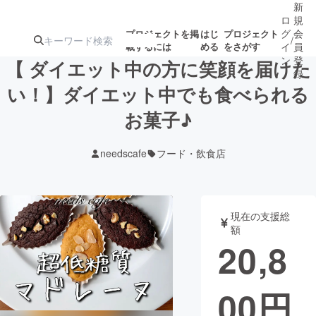
新
ロ
規
グ
会
プロジェクトを掲
はじ
プロジェクト
/
載するには
める
をさがす
イ
員
ン
登
【 ダイエット中の方に笑顔を届けた
録
い！】ダイエット中でも食べられる
お菓子♪
人気のプロ
注目のリ
注目の新着プロ
募集終了が近いプ
もうすぐ公開
ジェクト
ターン
ジェクト
ロジェクト
されます
needscafe
フード・飲食店
アート・写真
音楽
現在の支援総
テクノロジー・ガジェット
ゲーム・サ
額
20,8
映像・映画
書籍・雑誌
00
円
ビジネス・起業
チャレンジ