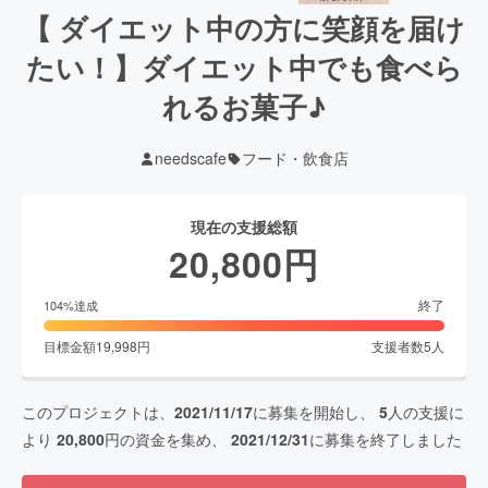
【 ダイエット中の方に笑顔を届け
たい！】ダイエット中でも食べら
れるお菓子♪
needscafe
フード・飲食店
現在の支援総額
20,800
円
終了
104
%達成
目標金額
19,998
円
支援者数
5
人
このプロジェクトは、
2021/11/17
に募集を開始し、
5
人の支援に
より
20,800
円の資金を集め、
2021/12/31
に募集を終了しました