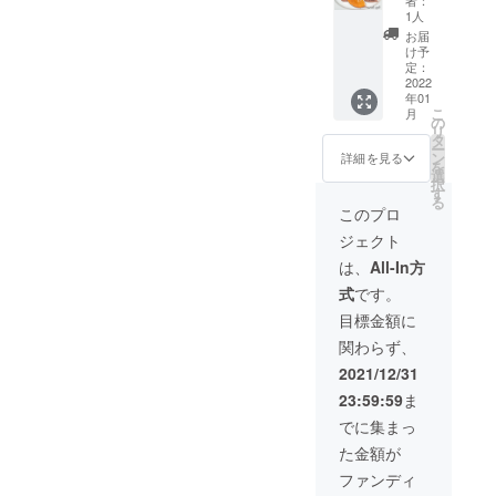
質0.2】
いたし
1人
超低糖
ます。
お届
質マド
※お手元
け予
レーヌ♪
に届い
定：
◆8個入
2022
てから
年01
り×2種
冷蔵保
こ
月
各4個ず
存で7日
の
リ
つ(メイ
でお召
タ
ー
プル・
し上が
ン
詳細を見る
を
ココ
りくだ
選
択
ア)◆2
さい
す
る
セット
このプロ
※発送
ジェクト
は、ヤ
マト便
は、
All-In方
コンパ
式
です。
クトに
て発送
目標金額に
いたし
関わらず、
ます。
※お手元
2021/12/31
に届い
23:59:59
ま
てから
冷蔵保
でに集まっ
存で7日
た金額が
でお召
し上が
ファンディ
りくだ