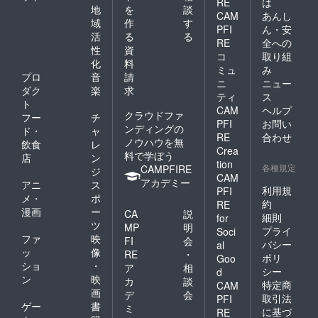
RE
は
地
を
談
CAM
あんし
域
作
す
PFI
ん・安
活
る
る
RE
全への
性
資
コ
取り組
化
料
ミュ
み
プロ
音
請
ニ
ニュー
ダク
楽
求
ティ
ス
ト
CAM
ヘルプ
クラウドファ
フー
チ
PFI
お問い
ンディングの
ド・
ャ
RE
合わせ
ノウハウを無
飲食
レ
Crea
料で学ぼう
店
ン
tion
各種規定
CAMPFIRE
ジ
CAM
アカデミー
アニ
ス
利用規
PFI
メ・
ポ
約
RE
漫画
ー
CA
説
細則
for
ツ
MP
明
プライ
Soci
ファ
映
FI
会
バシー
al
ッ
像
RE
・
ポリ
Goo
ショ
・
ア
相
シー
d
ン
映
カ
談
特定商
CAM
画
デ
会
取引法
PFI
ゲー
書
ミ
に基づ
RE