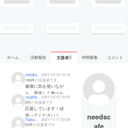
ホーム
活動報告
仲間募集
コメント
支援者
5
mitokon119
2021/12/19 14:14
169件
の支援者です
健康に気を使いなが
ら、美味しく食べられ
ryuji0624
2021/12/12 10:55
るお菓子は素晴らしい
2件
の支援者です
と思います♪
応援しています！頑
ぜひ、この思いと商品
needsc
張ってください！
Tatsu_14
2021/11/17 23:59
が広がる手助けを、微
afe
52件
の支援者です
力ですが支援します！