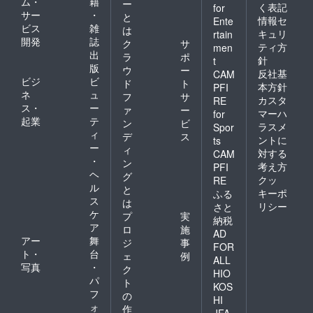
ム・
籍
ー
く表記
for
サー
・
と
情報セ
Ente
ビス
雑
は
キュリ
rtain
開発
誌
ク
サ
ティ方
men
出
ラ
ポ
針
t
版
ウ
ー
反社基
CAM
ビジ
ビ
ド
ト
本方針
PFI
ネ
ュ
フ
サ
カスタ
RE
ス・
ー
ァ
ー
マーハ
for
起業
テ
ン
ビ
ラスメ
Spor
ィ
デ
ス
ントに
ts
ー
ィ
対する
CAM
・
ン
考え方
PFI
ヘ
グ
クッ
RE
ル
と
キーポ
ふる
ス
は
リシー
さと
ケ
プ
実
納税
ア
ロ
施
AD
アー
舞
ジ
事
FOR
ト・
台
ェ
例
ALL
写真
・
ク
HIO
パ
ト
KOS
フ
の
HI
ォ
作
JFA