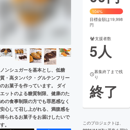
まちづくり・地域活性化
104%
目標金額は19,998
円
CAMPFIRE for Social Good
CAMPFIRE Creation
CAMPFIREふるさと納税
machi-ya
コミュニティ
支援者数
5
人
ノンシュガーを基本とし、低糖
募集終了まで残
り
質・高タンパク・グルテンフリー
終了
のお菓子を作っています。 ダイ
エットのよる糖質制限、健康のた
めの食事制限の方でも罪悪感なく
安心して召し上がれる、満腹感を
得られるお菓子をお届けしたいで
このプロジェクトは、
す。