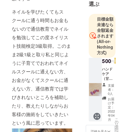
選ぶ
ネイルを学びたくてもス
目標金額
クールに通う時間もお金も
未達なら
ないので通信教育でネイル
全額返金
されます
を勉強してこの度ネイリス
(All-or-
ト技能検定3級取得。このま
Nothing
方式)
ま2級1級と取り私と同じよ
500
円
うに子育てでおわれてネイ
ハンド
ルスクールに通えない方、
ケア
（甘皮
お金がなくてスクールに通
処理、
支援
えない方、通信教育では学
爪） 爪
者：
の整
0人
びきれないところを補助し
形、甘
お届
皮処
け予
たり、教えたりしながらお
理、保
定：
湿のケ
2022
客様の施術をしていきたい
年04
アをや
こ
月
らせて
の
という風に思っています。
リ
頂きま
タ
ー
す。 希
ン
詳細を見る