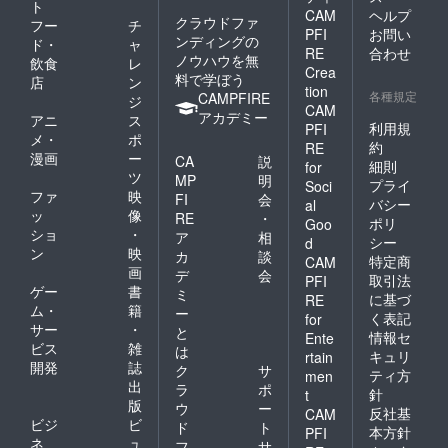
ト
CAM
ヘルプ
クラウドファ
フー
チ
PFI
お問い
ンディングの
ド・
ャ
RE
合わせ
ノウハウを無
飲食
レ
Crea
料で学ぼう
店
ン
tion
各種規定
CAMPFIRE
ジ
CAM
アカデミー
アニ
ス
利用規
PFI
メ・
ポ
約
RE
漫画
ー
CA
説
細則
for
ツ
MP
明
プライ
Soci
ファ
映
FI
会
バシー
al
ッ
像
RE
・
ポリ
Goo
ショ
・
ア
相
シー
d
ン
映
カ
談
特定商
CAM
画
デ
会
取引法
PFI
ゲー
書
ミ
に基づ
RE
ム・
籍
ー
く表記
for
サー
・
と
情報セ
Ente
ビス
雑
は
キュリ
rtain
開発
誌
ク
サ
ティ方
men
出
ラ
ポ
針
t
版
ウ
ー
反社基
CAM
ビジ
ビ
ド
ト
本方針
PFI
ネ
ュ
フ
サ