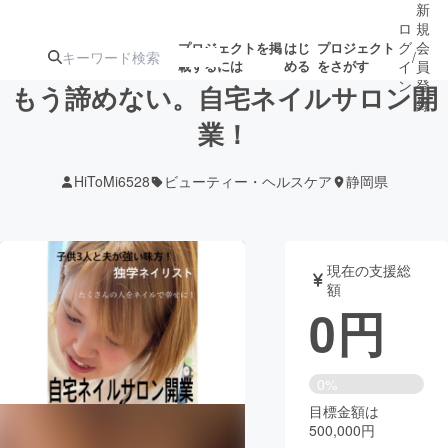
新
ロ
規
グ
会
プロジェクトを掲
はじ
プロジェクト
/
載するには
める
をさがす
イ
員
ン
登
もう諦めない。自宅ネイルサロン開
録
業！
人気のプロ
注目のリ
注目の新着プロ
募集終了が近いプ
もうすぐ公開
HiToMi6528
ビューティー・ヘルスケア
静岡県
ジェクト
ターン
ジェクト
ロジェクト
されます
アート・写真
音楽
現在の支援総
額
0
円
テクノロジー・ガジェット
ゲーム・サ
映像・映画
書籍・雑誌
0%
目標金額は
500,000円
ビジネス・起業
チャレンジ