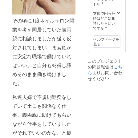
すか？
支援で困った
時はどこに相
その頃に1度ネイルサロン開
談したらいい
ですか？
業を考え同居していた義両
親に相談しましたが緩く反
ヘルプページを
見る
対されてしまい、まぁ確か
に安定な職場で働けていれ
このプロジェクト
ばいい。と自分も納得し諦
の問題報告は
こち
ら
よりお問い合わ
めそのまま働き続けまし
せください
た。
私達夫婦で不規則勤務をし
ていて土日も関係なく仕
事。義両親に助けてもらい
ながら仕事をしていました
がそれでいいのかな。と疑