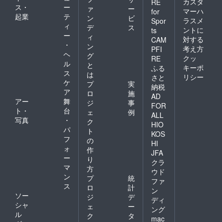
カスタ
RE
ス・
ー
ァ
ー
マーハ
for
起業
テ
ン
ビ
ラスメ
Spor
ィ
デ
ス
ントに
ts
ー
ィ
対する
CAM
・
ン
考え方
PFI
ヘ
グ
クッ
RE
ル
と
キーポ
ふる
ス
は
リシー
さと
ケ
プ
実
納税
ア
ロ
施
AD
アー
舞
ジ
事
FOR
ト・
台
ェ
例
ALL
写真
・
ク
HIO
パ
ト
KOS
フ
の
HI
ォ
作
JFA
ー
り
クラ
マ
方
ウド
ン
プ
統
ファ
ス
ロ
計
ン
ソー
ジ
デ
ディ
シャ
ェ
ー
ング
ル
ク
タ
mac