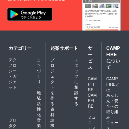
カテゴリー
起案サポート
サ
CAMP
ー
FIRE
テク
ま
プ
ス
ビ
につい
ノロ
ち
ロ
タ
ス
て
ジー
づ
ジ
ッ
・ガ
く
ェ
フ
CAM
CAMP
ジェ
り
ク
に
PFI
FIREと
ット
・
ト
相
RE
は
地
を
談
CAM
あんし
域
作
す
PFI
ん・安
活
る
る
RE
全への
性
資
コ
取り組
化
料
ミュ
み
プロ
音
請
ニ
ニュー
ダク
楽
求
ティ
ス