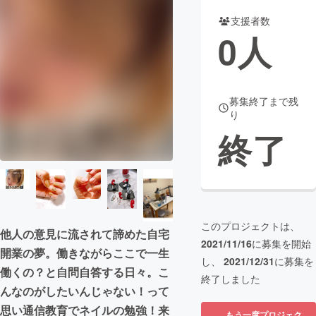
支援者数
まちづくり・地域活性化
0
人
CAMPFIRE for Social Good
CAMPFIRE Creation
CAMPFIREふるさと納税
machi-ya
コミュニティ
募集終了まで残
り
終了
このプロジェクトは、
他人の意見に流されて諦めた自宅
2021/11/16
に募集を開始
開業の夢。働きながらここで一生
し、
2021/12/31
に募集を
働くの？と自問自答する日々。こ
終了しました
んなのがしたいんじゃない！って
思い通信教育でネイルの勉強！来
もう一度プロジェク