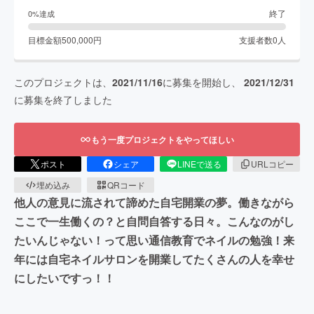
終了
0
%達成
目標金額
500,000
円
支援者数
0
人
このプロジェクトは、
2021/11/16
に募集を開始し、
2021/12/31
に募集を終了しました
もう一度プロジェクトをやってほしい
ポスト
シェア
LINEで送る
URLコピー
埋め込み
QRコード
他人の意見に流されて諦めた自宅開業の夢。働きながら
ここで一生働くの？と自問自答する日々。こんなのがし
たいんじゃない！って思い通信教育でネイルの勉強！来
年には自宅ネイルサロンを開業してたくさんの人を幸せ
にしたいですっ！！