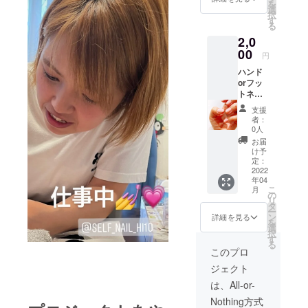
を
望あり
選
択
ました
す
る
らクリ
2,0
アジェ
ルのみ
00
円
塗布可
ハンド
能で
orフッ
す。 有
トネイ
効期限
ルの施
2022年
支援
術 何本
4月~9月
者：
アート
まで
0人
しても
お届
ストー
け予
ンつけ
定：
ても何
2022
年04
しても
こ
月
値段変
の
リ
動しま
タ
ー
せ
ン
詳細を見る
を
ん！！2
選
択
回まで
す
る
2000円
このプロ
です！
ジェクト
有効期
限2022
は、All-or-
年4月~9
Nothing方式
月まで