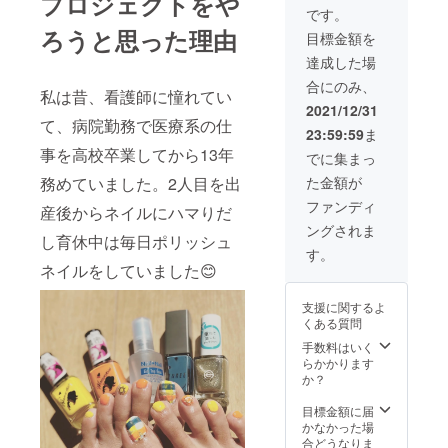
プロジェクトをや
です。
ろうと思った理由
目標金額を
達成した場
合にのみ、
私は昔、看護師に憧れてい
2021/12/31
て、病院勤務で医療系の仕
23:59:59
ま
事を高校卒業してから13年
でに集まっ
た金額が
務めていました。2人目を出
ファンディ
産後からネイルにハマりだ
ングされま
し育休中は毎日ポリッシュ
す。
ネイルをしていました😊
支援に関するよ
くある質問
手数料はいく
らかかります
か？
目標金額に届
かなかった場
合どうなりま