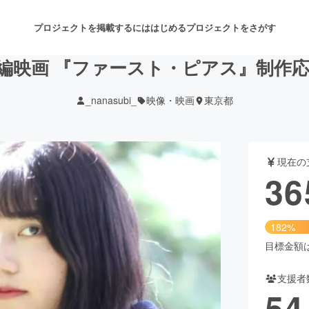
プロジェクトを掲載するには
はじめる
プロジェクトをさがす
編映画 『ファースト・ピアス』制作
_nanasubi_
映像・映画
東京都
注目のリターン
注目の新着プロジェクト
募集終了が近いプロジェクト
も
現在の
音楽
舞台・パフォーマンス
36
ゲーム・サービス開発
フード・飲食店
182%
書籍・雑誌出版
アニメ・漫画
目標金額は2
支援者
チャレンジ
ビューティー・ヘルスケ
54