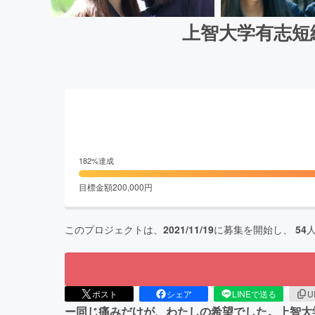
上智大学有志短
182
%達成
目標金額
200,000
円
このプロジェクトは、
2021/11/19
に募集を開始し、
54
ポスト
シェア
LINEで送る
U
ー同じ痛みだけが、わたしの希望でした。上智大