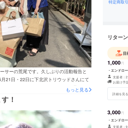
特定商取
リターン
目
1,000
円
・エンドロー
ーサーの荒尾です。久しぶりの活動報告と
支援者：2
5月21日・22日に下北沢トリウッドさんにて
お届け予定
。オンライン、オフラインあわせて約80人
もっと見る
詳細を見
にいらしてくださった方はもちろん、オンラ
ます！
いてとても嬉しい気持ちです。上映会後の挨
映会を一個の目標に活動してきました。映画
3,000
円
見るという時間をともにできたことは本当に
・エンドロー
に、皆様からいただいた感想もひとつひとつ
支援者：9