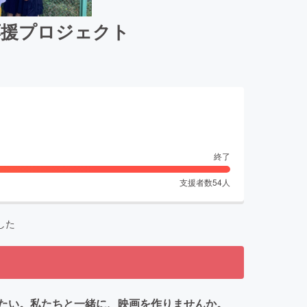
応援プロジェクト
終了
支援者数
54
人
した
たい。私たちと一緒に、映画を作りませんか。