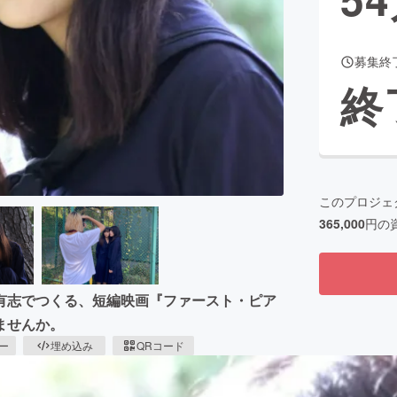
募集終
CAMPFIRE for Social Good
CAMPFIRE Creation
終
CAMPFIREふるさと納税
machi-ya
コミュニティ
このプロジェ
365,000
円の
有志でつくる、短編映画『ファースト・ピア
ませんか。
ピー
埋め込み
QRコード