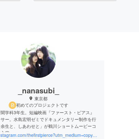
_nanasubi_
東京都
初めてのプロジェクトです
新聞学科3年生。短編映画『ファースト・ピアス』
ーサー。水島宏明ゼミでドキュメンタリー制作を行
と余生と、しあわせと」が鶴川ショートムービーコ
で入賞。
https://instagram.com/thefirstpierce?utm_medium=copy_link