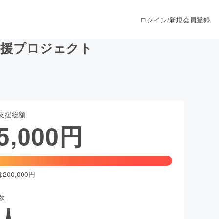
ログイン
/
新規会員登録
応援プロジェクト
うすぐ公開されます
支援総額
プロダクト
5,000
円
ファッション
スポーツ
00,000円
数
ア
ソーシャルグッド
人