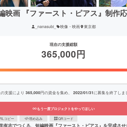
編映画 『ファースト・ピアス』制作
_nanasubi_
映像・映画
東京都
現在の支援総額
365,000
円
人の支援により
365,000
円の資金を集め、
2022/01/31
に募集を終了しま
もう一度プロジェクトをやってほしい
RLコピー
埋め込み
QRコード
学有志でつくる、短編映画『ファースト・ピアス』を完成させ