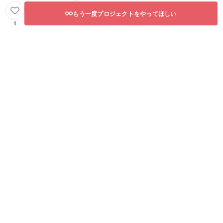
もう一度プロジェクトをやってほしい
1