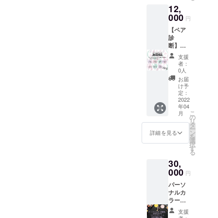
思いま
12,
ていた
す‼︎ 少
だきま
000
しでも
円
す。 プ
あなた
【ペア
ライ
のお力
診
ベート
になれ
断】
サロン
ますよ
の為、
うに‼︎
支援
予約確
宜しく
者：
定次第
お願い
0人
詳細を
致しま
お届
お伝え
す。 (備
け予
致しま
定：
考欄へ
2022
す。 ベ
お名前
年04
スト
とご年
こ
月
シーズ
の
齢の記
リ
ン・セ
タ
載をお
ー
カンド
ン
願い致
詳細を見る
を
お友達
シーズ
選
しま
択
や家族
ン・ベ
す
す。) 有
る
と一緒
ストカ
効期限
30,
にパー
ラーを
は2022
ソナル
000
導き出
年4月〜
円
カラー
し、 あ
2022年
パーソ
診断を
なたの
9月まで
ナルカ
させて
本当の
となり
ラー診
いただ
美しさ
ます。
断後 あ
きます‼︎
をお伝
支援
なただ
1人では
えしま
者：