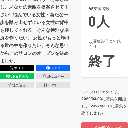
し、あなたの素敵を提案させて下
支援者数
まちづくり・地域活性化
0
人
さい‼︎ 悩んでいる女性・新たな一
歩を踏み出せずにいる女性の背中
CAMPFIRE for Social Good
CAMPFIRE Creation
を押してくれる、そんな特別な場
CAMPFIREふるさと納税
machi-ya
コミュニティ
所を作りたい。 女性がもっと輝け
募集終了まで残
る世の中を作りたい。そんな思い
り
からこのサロンのオープンを決め
終了
ました。
ポスト
シェア
LINEで送る
URLコピー
埋め込み
QRコード
このプロジェクトは、
2022/03/03
に募集を開始
し、
2022/03/31
に募集を
終了しました
もう一度プロジェク