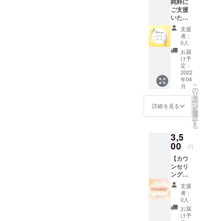
純粋に
線に立ち力
ご支援
いただ
になること
ける
支援
ができるは
方、宜
者：
ずです。
しくお
0人
願い致
お届
します‼︎
け予
これまで会
何者で
定：
もない
2022
社員として6
年04
私にご
年間働かせ
こ
月
支援い
の
リ
ていただい
ただき
タ
ー
本当に
た会社を退
ン
詳細を見る
を
ありが
選
職し、
択
とうご
す
る
パーソナル
ざいま
3,5
す。 お
カラーサロ
礼の
00
円
ンを開業す
メール
【カウ
をお送
ることを決
ンセリ
りさせ
意しました‼︎
ング】
ていた
診断を
だきま
支援
受けに
す。 宛
自分に似合
者：
来るの
名に記
0人
う色・スタ
が難し
載致し
お届
いとい
イルを知っ
ますお
け予