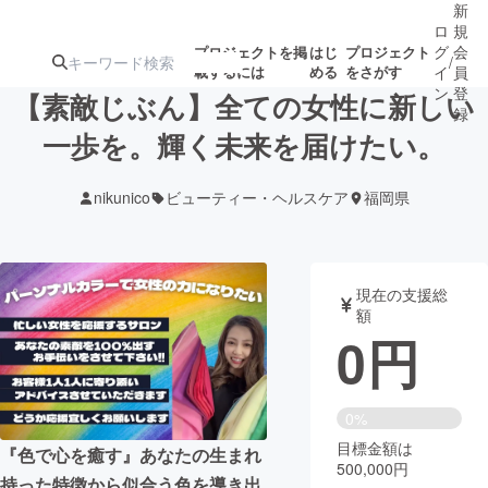
新
ロ
規
グ
会
プロジェクトを掲
はじ
プロジェクト
/
載するには
める
をさがす
イ
員
ン
登
【素敵じぶん】全ての女性に新しい
録
一歩を。輝く未来を届けたい。
人気のプロ
注目のリ
注目の新着プロ
募集終了が近いプ
もうすぐ公開
nikunico
ビューティー・ヘルスケア
福岡県
ジェクト
ターン
ジェクト
ロジェクト
されます
アート・写真
音楽
現在の支援総
額
0
円
テクノロジー・ガジェット
ゲーム・サ
映像・映画
書籍・雑誌
0%
目標金額は
『色で心を癒す』あなたの生まれ
500,000円
ビジネス・起業
チャレンジ
持った特徴から似合う色を導き出