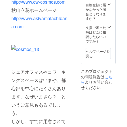
http://www.cw-cosmos.com
目標金額に届
かなかった場
秋山立花ホームページ
合どうなりま
http://www.akiyamatachiban
すか？
a.com
支援で困った
時はどこに相
談したらいい
ですか？
ヘルプページを
見る
このプロジェクト
シェアオフィスやコワーキ
の問題報告は
こち
ングスペースはいまや、都
ら
よりお問い合わ
せください
心部を中心にたくさんあり
ます。なぜいまさら？ と
いうご意見もあるでしょ
う。
しかし、すでに用意されて