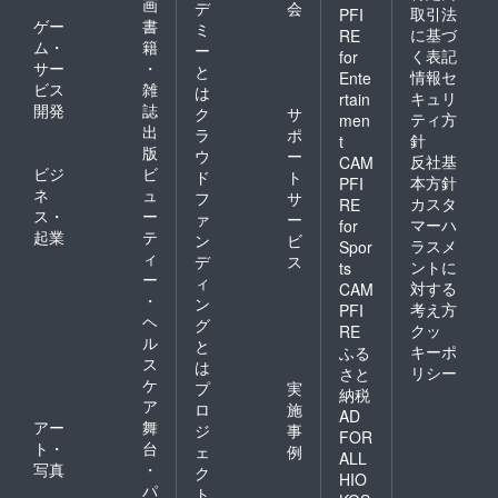
画
デ
会
取引法
PFI
ゲー
書
ミ
に基づ
RE
ム・
籍
ー
く表記
for
サー
・
と
情報セ
Ente
ビス
雑
は
キュリ
rtain
開発
誌
ク
サ
ティ方
men
出
ラ
ポ
針
t
版
ウ
ー
反社基
CAM
ビジ
ビ
ド
ト
本方針
PFI
ネ
ュ
フ
サ
カスタ
RE
ス・
ー
ァ
ー
マーハ
for
起業
テ
ン
ビ
ラスメ
Spor
ィ
デ
ス
ントに
ts
ー
ィ
対する
CAM
・
ン
考え方
PFI
ヘ
グ
クッ
RE
ル
と
キーポ
ふる
ス
は
リシー
さと
ケ
プ
実
納税
ア
ロ
施
AD
アー
舞
ジ
事
FOR
ト・
台
ェ
例
ALL
写真
・
ク
HIO
パ
ト