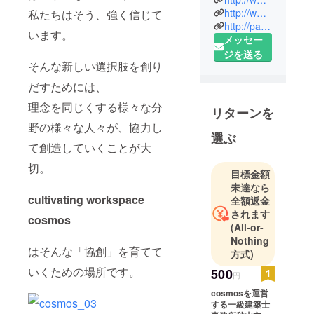
http://www.cw-cosmos.com
私たちはそう、強く信じて
http://parentinghome.net
います。
メッセー
ジを送る
そんな新しい選択肢を創り
だすためには、
理念を同じくする様々な分
リターンを
野の様々な人々が、協力し
選ぶ
て創造していくことが大
切。
目標金額
未達なら
cultivating workspace
全額返金
されます
cosmos
(All-or-
Nothing
はそんな「協創」を育てて
方式)
いくための場所です。
500
円
cosmosを運営
する一級建築士