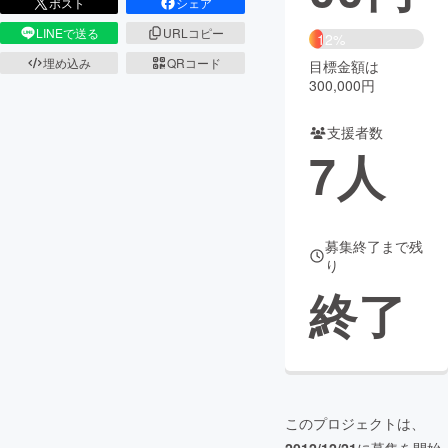
ポスト
シェア
LINEで送る
URLコピー
まちづくり・地域活性化
12%
埋め込み
QRコード
目標金額は
300,000円
CAMPFIRE for Social Good
CAMPFIRE Creation
CAMPFIREふるさと納税
machi-ya
コミュニティ
支援者数
7
人
募集終了まで残
り
終了
このプロジェクトは、