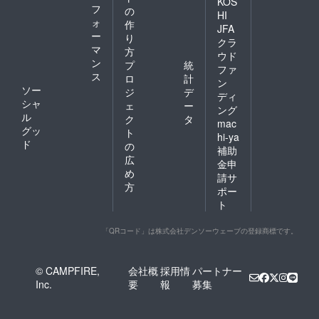
KOS
フ
の
HI
ォ
作
JFA
ー
り
クラ
マ
方
ウド
ン
プ
統
ファ
ス
ロ
計
ン
ソー
ジ
デ
ディ
シャ
ェ
ー
ング
ル
ク
タ
mac
グッ
ト
hi-ya
ド
の
補助
広
金申
め
請サ
方
ポー
ト
「QRコード」は株式会社デンソーウェーブの登録商標です。
© CAMPFIRE,
会社概
採用情
パートナー
Inc.
要
報
募集