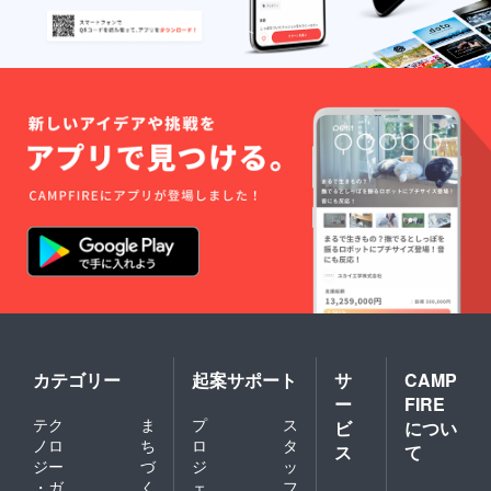
カテゴリー
起案サポート
サ
CAMP
ー
FIRE
テク
ま
プ
ス
ビ
につい
ノロ
ち
ロ
タ
ス
て
ジー
づ
ジ
ッ
・ガ
く
ェ
フ