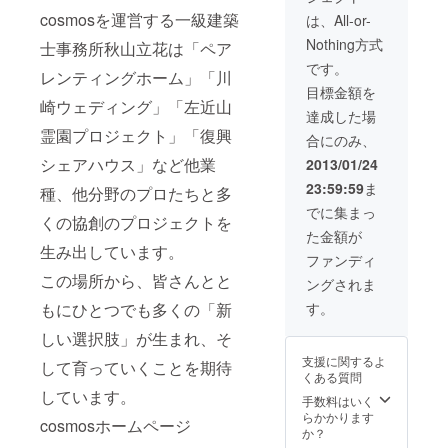
cosmosを運営する一級建築
は、All-or-
Nothing方式
士事務所秋山立花は「ペア
です。
レンティングホーム」「川
目標金額を
崎ウェディング」「左近山
達成した場
霊園プロジェクト」「復興
合にのみ、
シェアハウス」など他業
2013/01/24
23:59:59
ま
種、他分野のプロたちと多
でに集まっ
くの協創のプロジェクトを
た金額が
生み出しています。
ファンディ
この場所から、皆さんとと
ングされま
す。
もにひとつでも多くの「新
しい選択肢」が生まれ、そ
支援に関するよ
して育っていくことを期待
くある質問
しています。
手数料はいく
らかかります
cosmosホームページ
か？