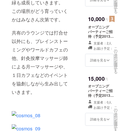
緑も成長していきます。
を
選
択
す
この場所がどう育っていく
る
10,000
かはみなさん次第です。
円
オープニング
パーティーご招
共有のラウンジでは打合せ
待（予定2013年
以外にも、ブレインストー
1月31日19時〜
支援者：2人
＠cosmos）
こ
お届け予定：
ミングやワールドカフェの
の
リ
タ
他、針灸按摩マッサージ師
ー
ン
詳細を見る
を
選
による月一マッサージや、
択
す
る
１日カフェなどのイベント
15,000
円
を協創しながら生み出して
オープニング
パーティーご招
いきます。
待（予定2013年
1月31日19時〜
支援者：0人
＠cosmos） 共
こ
お届け予定：
有ラウンジ６０
の
リ
分貸切利用券２
タ
ー
枚 or 共有ラウン
ン
詳細を見る
を
ジおひとり様１
選
択
日利用券１枚
す
る