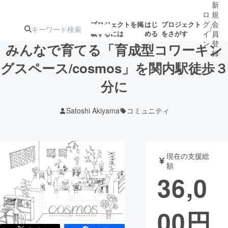
新
ロ
規
グ
会
プロジェクトを掲
はじ
プロジェクト
/
載するには
める
をさがす
イ
員
ン
登
みんなで育てる「育成型コワーキン
録
グスペース/cosmos」を関内駅徒歩３
分に
人気のプロ
注目のリ
注目の新着プロ
募集終了が近いプ
もうすぐ公開
ジェクト
ターン
ジェクト
ロジェクト
されます
Satoshi Akiyama
コミュニティ
アート・写真
音楽
現在の支援総
テクノロジー・ガジェット
ゲーム・サ
額
36,0
映像・映画
書籍・雑誌
00
円
ビジネス・起業
チャレンジ