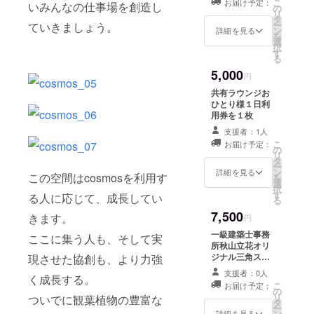
こ
お届け予定：
いみんなの仕事場を創造し
の
リ
タ
ー
ていきましょう。
ン
詳細を見る
を
選
択
す
る
5,000
円
共有ラウンジお
ひとり様１日利
用券を１枚
支援者：1人
こ
お届け予定：
の
リ
タ
ー
ン
詳細を見る
この空間はcosmosを利用す
を
選
択
す
る人に応じて、成長してい
る
7,500
きます。
円
一級建築士事務
ここに集う人も、そして実
所秋山立花オリ
ジナル三角ス
現させた協創も、より力強
ケールをプレゼ
支援者：0人
く成長する。
ント
こ
お届け予定：
の
リ
ついでに観葉植物の豊富な
タ
ー
ン
詳細を見る