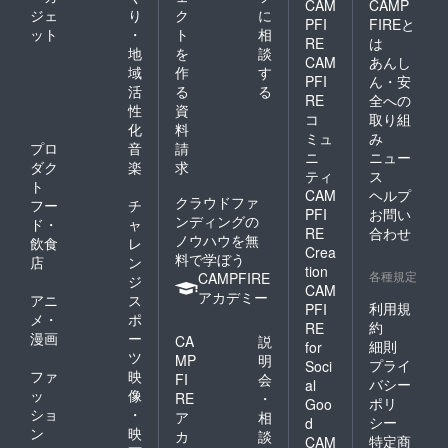
CAM
CAMP
ジェ
り
ク
に
PFI
FIREと
ット
・
ト
相
RE
は
地
を
談
CAM
あんし
域
作
す
PFI
ん・安
活
る
る
RE
全への
性
資
コ
取り組
化
料
ミュ
み
プロ
音
請
ニ
ニュー
ダク
楽
求
ティ
ス
ト
CAM
ヘルプ
クラウドファ
フー
チ
PFI
お問い
ンディングの
ド・
ャ
RE
合わせ
ノウハウを無
飲食
レ
Crea
料で学ぼう
店
ン
tion
各種規定
CAMPFIRE
ジ
CAM
アカデミー
アニ
ス
利用規
PFI
メ・
ポ
約
RE
漫画
ー
CA
説
細則
for
ツ
MP
明
プライ
Soci
ファ
映
FI
会
バシー
al
ッ
像
RE
・
ポリ
Goo
ショ
・
ア
相
シー
d
ン
映
カ
談
特定商
CAM