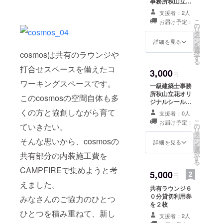
事務所秋山立花
より御礼のメッ
支援者：2人
セージを
こ
お届け予定：
の
リ
タ
ー
ン
詳細を見る
を
選
択
cosmosは共有のラウンジや
す
る
打合せスペースを備えたコ
3,000
円
ワーキングスペースです。
一級建築士事務
所秋山立花オリ
このcosmosの空間自体も多
ジナルシールを
プレゼント
くの方と協創しながら育て
支援者：0人
こ
お届け予定：
ていきたい。
の
リ
タ
ー
そんな思いから、cosmosの
ン
詳細を見る
を
選
択
共有部分の内装施工費を
す
る
CAMPFIREで集めようと考
5,000
円
えました。
共有ラウンジ６
０分貸切利用券
みなさんのご協力のひとつ
を２枚
ひとつを積み重ねて、新し
支援者：2人