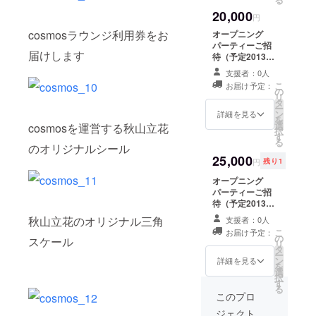
20,000
円
cosmosラウンジ利用券をお
オープニング
パーティーご招
届けします
待（予定2013年
1月31日19時〜
支援者：0人
＠cosmos） 共
こ
お届け予定：
有ラウンジ６０
の
リ
分貸切利用券５
タ
ー
枚 or 共有ラウン
ン
詳細を見る
を
ジおひとり様１
選
cosmosを運営する秋山立花
択
日利用券３枚
す
る
のオリジナルシール
25,000
円
残り1
オープニング
パーティーご招
待（予定2013年
1月31日19時〜
秋山立花のオリジナル三角
支援者：0人
＠cosmos）
こ
お届け予定：
cosmos模型プ
の
スケール
リ
レゼント
タ
ー
ン
詳細を見る
を
選
択
す
る
このプロ
ジェクト