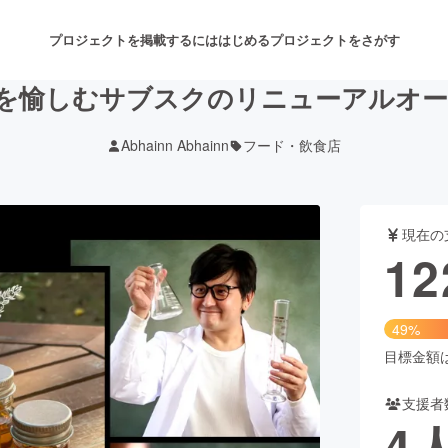
プロジェクトを掲載するには
はじめる
プロジェクトをさがす
酒を愉しむサブスクのリニューアルオ
Abhainn Abhainn
フード・飲食店
注目のリターン
注目の新着プロジェクト
募集終了が近いプロジェクト
も
現在の
音楽
舞台・パフォーマンス
12
ゲーム・サービス開発
フード・飲食店
49%
書籍・雑誌出版
アニメ・漫画
目標金額は2
支援者
チャレンジ
ビューティー・ヘルスケ
4