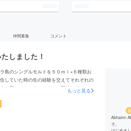
仲間募集
コメント
いたしました！
ラ島のシングルモルトを５０ｍｌ×６種類お
住していた時の生の経験を交えてそれぞれの
うと思います。ウィスキーの聖地であるアイ
もっと見る
すので、是非ご参加ください。また、中級
的に初級コースではお出しすることができな
ラフトジン、テキーラ、ブランデーなどを用
Abhain
ペースを合わせて学んでいきたいと考えてお
そ。
っと知りたい』や『アイルランドのウィス
はじめま