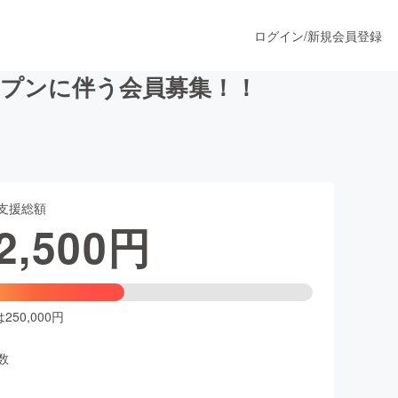
ログイン
/
新規会員登録
ープンに伴う会員募集！！
うすぐ公開されます
支援総額
プロダクト
2,500
円
ファッション
スポーツ
50,000円
数
ア
ソーシャルグッド
人