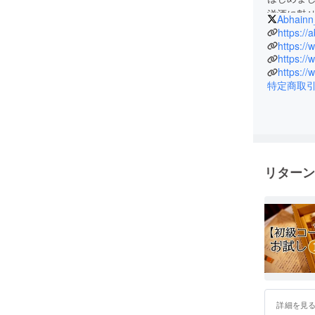
送りいただければ、随時可能な限りご希望に
洋酒に魅
Abhainn
験と魅力
https://
学びたいところをリクエストして、企画に参
洋酒につ
見ご感想など、なんでもコメントお待ちして
https:/
場所であ
特定商取
リターン
詳細を見