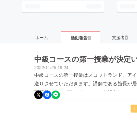
ホーム
支援者
活動報告
4
1
中級コースの第一授業が決定
2022/11/25 19:24
中級コースの第一授業はスコットランド、アイ
送りさせていただきます。講師である館長が居
蒸留所とそのブランドについてお話をしていこ
ラモルトを飲み比べできる貴重な機会となりま
コース第二授業以降に関しても、いままで価格
1
かったその他のシングルモルトウィスキーやク
意していきます。特に中級コースは皆様と共に
りますので、例えば『日本のクラフトジンをも