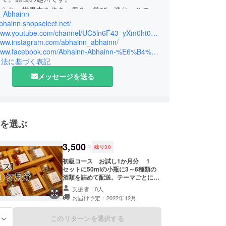
せられ、世界中を歩き、吞み、学び、造り、その経
_Abhainn
を皆様にお伝えしたい。
abhainn.shopselect.net/
いての歴史、地理、製法、品質、宗教などが学べる
https://www.youtube.com/channel/UC5ln6F43_yXm0ht0DDNMU2w
/www.instagram.com/abhainn_abhainn/
りたいという想いで図書館としました。
https://www.facebook.com/Abhainn-Abhainn-%E6%B4%8B%E9%85%92%E3%81%AE%E5%9B%B3%E6%9B%B8%E9%A4%A8-102838735501153
引法に基づく表記
メッセージを送る
を選ぶ
3,500
円
残り
30
初級コース お試し1か月分 1
セットに50mlの小瓶に3～6種類の
酒類を詰めて配送。テーマごとに配
送するお酒とセットでセミナー動画
支援者：0人
を毎月視聴できます。 本サービスは
お届け予定：2022年12月
1ヶ月のみの適用です。引き続きご
利用いただきたい場合はホームペー
ジよりサブスクリプションのご購入
このリターンを選択する
る
をお願い致します。ご購入の際に備