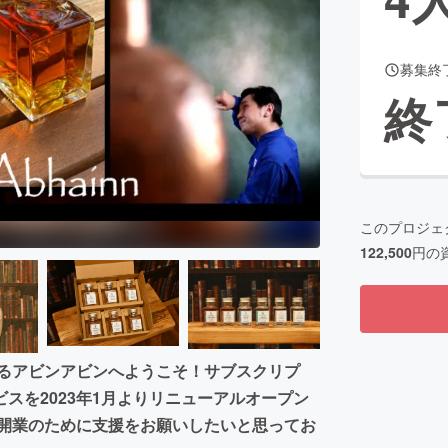
募集終
CAMPFIRE for Social Good
CAMPFIRE Creation
終
CAMPFIREふるさと納税
machi-ya
コミュニティ
このプロジェ
122,500
円の
べるアビンアビンへようこそ！サブスクリプ
スを2023年1月よりリニューアルオープン
舗開業のために支援をお願いしたいと思ってお