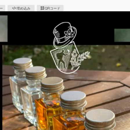
ピー
埋め込み
QRコード