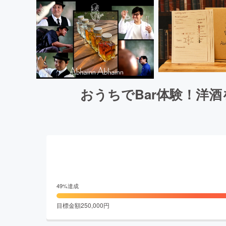
おうちでBar体験！洋
49
%達成
目標金額
250,000
円