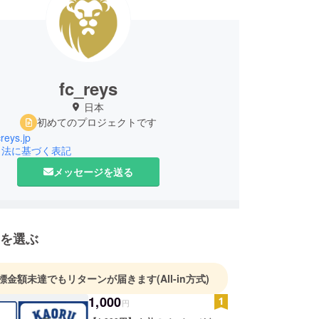
fc_reys
日本
初めてのプロジェクトです
creys.jp
引法に基づく表記
メッセージを送る
を選ぶ
標金額未達でもリターンが届きます
(All-in方式)
1,000
円