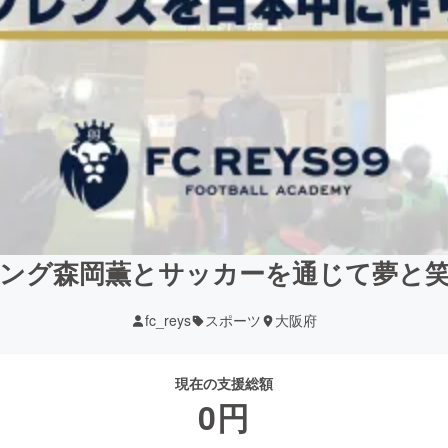
ング森岡薫とサッカーを通じて夢と
fc_reys
スポーツ
大阪府
現在の支援総額
0
円