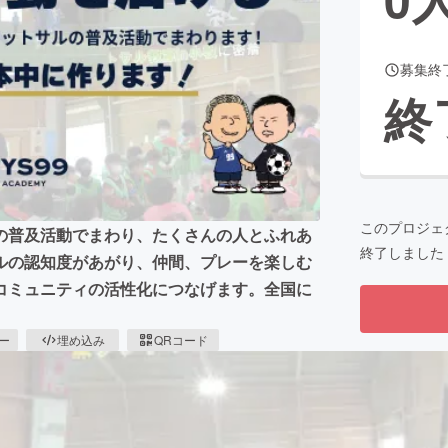
募集終
CAMPFIRE for Social Good
CAMPFIRE Creation
終
CAMPFIREふるさと納税
machi-ya
コミュニティ
このプロジェ
の普及活動でまわり、たくさんの人とふれあ
終了しました
ルの認知度があがり、仲間、プレーを楽しむ
コミュニティの活性化につなげます。全国に
ピー
埋め込み
QRコード