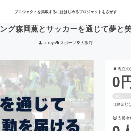
プロジェクトを掲載するには
はじめる
プロジェクトをさがす
ング森岡薫とサッカーを通じて夢と
fc_reys
スポーツ
大阪府
注目のリターン
注目の新着プロジェクト
募集終了が近いプロジェクト
も
現在の
音楽
舞台・パフォーマンス
0
ゲーム・サービス開発
フード・飲食店
0%
書籍・雑誌出版
アニメ・漫画
目標金額は1
支援者
チャレンジ
ビューティー・ヘルスケ
0