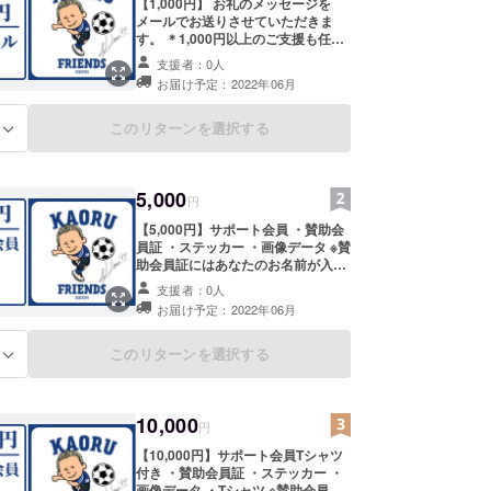
【1,000円】 お礼のメッセージを
メールでお送りさせていただきま
す。 ＊1,000円以上のご支援も任意
で選択いただけます。
支援者：0人
お届け予定：2022年06月
このリターンを選択する
る
5,000
円
【5,000円】サポート会員 ・賛助会
員証 ・ステッカー ・画像データ ※賛
助会員証にはあなたのお名前が入り
ますので、賛助会員証に入るあなた
支援者：0人
のお名前を備考欄に必ず記入くださ
お届け予定：2022年06月
い。 ※画像データは登録いただいた
メールアドレスにお送りいたしま
す。 ※こちらの支援によるサポート
このリターンを選択する
る
会員期間は1年間です。（2022年6
月1日〜2023年5月31日）
10,000
円
【10,000円】サポート会員Tシャツ
付き ・賛助会員証 ・ステッカー ・
画像データ ・Tシャツ ※賛助会員証