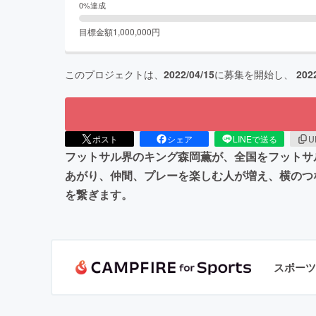
0
%達成
目標金額
1,000,000
円
このプロジェクトは、
2022/04/15
に募集を開始し、
202
ポスト
シェア
LINEで送る
U
フットサル界のキング森岡薫が、全国をフットサ
あがり、仲間、プレーを楽しむ人が増え、横のつ
を繋ぎます。
スポーツ