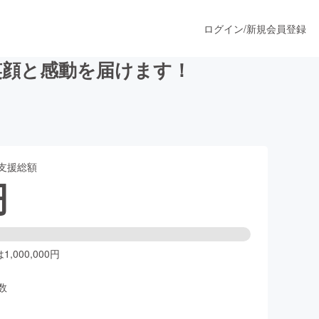
ログイン
/
新規会員登録
笑顔と感動を届けます！
うすぐ公開されます
支援総額
プロダクト
円
ファッション
スポーツ
,000,000円
数
ア
ソーシャルグッド
人