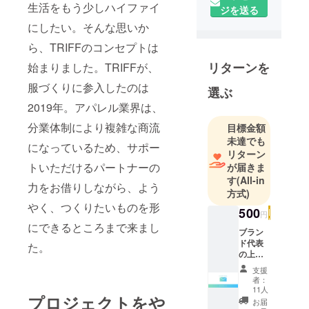
もう少しハ
生活をもう少しハイファイ
ジを送る
イファイに
にしたい。そんな思いか
したい。そ
んな思いか
ら、TRIFFのコンセプトは
ら、TRIFFの
リターンを
始まりました。TRIFFが、
コンセプト
服づくりに参入したのは
選ぶ
は始まりま
2019年。アパレル業界は、
した。
分業体制により複雑な商流
目標金額
---TRIFFの
未達でも
になっているため、サポー
自己紹介-----
リターン
トいただけるパートナーの
が届きま
---
す
(All-in
TRIFFが、服
力をお借りしながら、よう
方式)
づくりに参
やく、つくりたいものを形
500
入したのは
円
にできるところまで来まし
2019年。
ブラン
アパレル業
ド代表
た。
の上田
界は、分業
からお
支援
体制により
礼の
者：
メール
複雑な商流
11人
プロジェクトをや
をお送
お届
になってい
りさせ