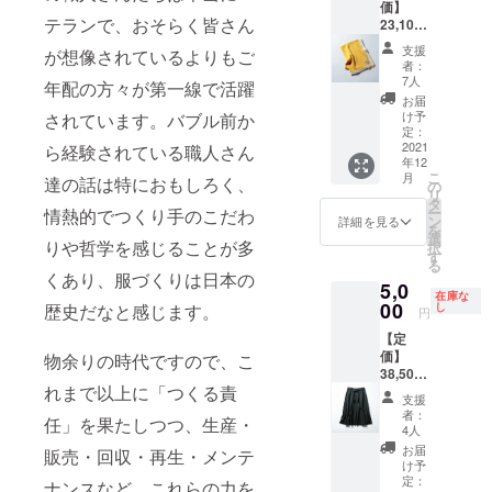
価】
ナイ
れるス
出来
分次第
テランで、おそらく皆さん
23,100
ロン
カー
る。ア
で印象
円（税
19% 裏
ト」を
ウター
を変え
支援
が想像されているよりもご
込）
地：ポ
作りた
の上か
者：
られ
【アイ
リエス
いとい
7人
ら羽織
る。
年配の方々が第一線で活躍
テム説
テル
う思い
るのも
お届
明】 ・
100%
で生ま
け予
されています。バブル前か
よし。
サイ
・生産
定：
れたア
イエ
ズ：長
2021
国
ら経験されている職人さん
イテ
ロー×ホ
年12
さ:180c
MADE
ム。上
ワイ
こ
月
達の話は特におもしろく、
m
IN
の
質な
ト、グ
リ
巾:69c
CHINA
タ
スー
レー×ネ
ー
情熱的でつくり手のこだわ
m ・素
・モデ
ン
パー
詳細を見る
イビー
を
材% 再
ル身長
選
ウール
の2種展
りや哲学を感じることが多
択
生繊維
L167c
す
による
開、リ
る
（ビズ
m 「纏
美しい
バーシ
くあり、服づくりは日本の
5,0
コー
うたび
ドレー
ブルな
在庫な
ス）
00
に、高
し
歴史だなと感じます。
プが、
ので合
円
40% ナ
揚感を
装いに
わせる
【定
イロン
感じら
特別感
服や気
価】
30% ポ
物余りの時代ですので、こ
れるス
をもた
分次第
38,500
リエス
カー
らし、
で印象
れまで以上に「つくる責
円（税
テル
ト」を
Ａライ
を変え
支援
込）
27% カ
作りた
ンの優
者：
られ
任」を果たしつつ、生産・
【アイ
シミア
いとい
4人
雅なシ
る。
テム説
3% ・生
う思い
ルエッ
お届
販売・回収・再生・メンテ
明】 ・
産国
で生ま
け予
トが女
サイ
MADE
定：
れたア
性らし
ナンスなど、これらの力を