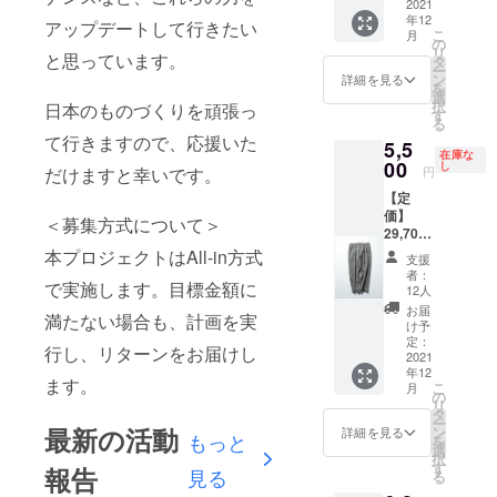
ズ：
2021
IN
イテ
さを引
年12
M ス
CHINA
アップデートして行きたい
ム。上
き立て
こ
月
カート
「身を
の
質な
てくれ
リ
丈:77c
と思っています。
預けた
タ
スー
る。ベ
ー
m ウエ
くなる
ン
パー
詳細を見る
ルトリ
を
ス
マフ
選
ウール
ボンを
択
日本のものづくりを頑張っ
ト:74c
ラーを
す
による
きつめ
る
m ・素
作ろ
美しい
に結べ
て行きますので、応援いた
5,5
材 表
う」と
ドレー
ば、サ
在庫な
地：
00
いう思
し
プが、
イズの
円
だけますと幸いです。
ウール
いか
装いに
調整も
【定
80%
ら、マ
特別感
可能。
価】
ナイ
フラー
をもた
＜募集方式について＞
29,700
ロン
として
らし、
円（税
19% 裏
本プロジェクトはAll-in方式
は珍し
Ａライ
支援
込）
地：ポ
いニッ
ンの優
者：
【アイ
で実施します。目標金額に
リエス
ト生地
12人
雅なシ
テム説
テル
を贅沢
ルエッ
お届
満たない場合も、計画を実
明】 ・
100%
に使
け予
トが女
サイズ
・生産
定：
用。体
性らし
行し、リターンをお届けし
M：ウ
2021
国
を包み
さを引
年12
エス
MADE
込む大
き立て
ます。
こ
月
ト:84c
IN
の
判サイ
てくれ
リ
m ヒッ
CHINA
タ
ズで、
る。ベ
ー
プ:107c
・モデ
最新の活動
ン
暖かい
詳細を見る
ルトリ
もっと
を
m 股
ル身長
選
のはも
ボンを
択
上:27c
L167c
す
ちろ
きつめ
報告
見る
る
m 股
m 「纏
ん、圧
に結べ