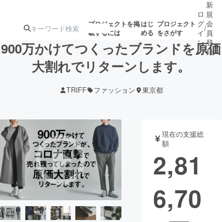
新
ロ
規
グ
会
プロジェクトを掲
はじ
プロジェクト
/
載するには
める
をさがす
イ
員
ン
登
900万かけてつくったブランドを原価
録
大割れでリターンします。
人気のプロ
注目のリ
注目の新着プロ
募集終了が近いプ
もうすぐ公開
TRIFF
ファッション
東京都
ジェクト
ターン
ジェクト
ロジェクト
されます
アート・写真
音楽
現在の支援総
額
2,81
テクノロジー・ガジェット
ゲーム・サ
6,70
映像・映画
書籍・雑誌
ビジネス・起業
チャレンジ