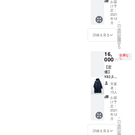
m 袖
フー
編み上
お届
エット
との出
明】 ・
丈:60c
ディを
け予
げた”吊
も特徴
来な
サイ
m ・素
定：
作ろ
り裏
的で、
い、世
ズ：フ
2021
材：
う」
毛"を採
シンプ
界でも
年12
リーサ
コット
と、ほ
用。糸
ルなが
希少な
こ
月
イズ
ン100％
の
かには
に負荷
らも品
機械で
リ
（L〜
・生産
タ
ない肉
をかけ
がよ
編み上
ー
XLくら
国：
ン
厚な素
詳細を見る
ずに編
く、上
げた”吊
を
いのサ
MADE
選
材と立
むこと
質であ
り裏
択
イズ感
IN
す
体的な
ができ
ること
毛"を採
る
です）
JAPAN
シル
るた
が一目
用。糸
16,
・サイ
・モデ
エット
め、厚
でわか
在庫な
に負荷
ズス
000
ル身
し
にこだ
みがあ
円
る仕上
をかけ
ペッ
長：
わった
りなが
がり。
ずに編
【定
ク：着
M181c
一枚。1
らも硬
生地
むこと
価】
丈:69c
m、
時間に1
くな
は、1時
ができ
¥82,500
m 身
L167c
メート
く、
間に1
るた
（税
巾:53c
m 「上
ルしか
ふっく
支援
メート
め、厚
込）
m 裄
品さで
編むこ
者：
らとし
ルしか
みがあ
【アイ
丈:85.5
溢れた
15人
との出
た着心
編むこ
りなが
テム説
cm ・素
フー
来ない
お届
地に
との出
らも硬
明】 ・
材：
ディを
け予
希少な
なって
来な
くな
アイテ
コット
定：
作ろ
機械で
いる。
い、世
く、
ム：
2021
ン100％
う」
丁寧に
長く大
界でも
ふっく
年12
フー
・生産
と、ほ
編み上
切に着
希少な
こ
らとし
月
デッド
国：
の
かには
げる"吊
ていた
機械で
リ
た着心
コート
MADE
タ
ない肉
り裏
だきた
編み上
ー
地に仕
・サイ
IN
ン
厚な素
詳細を見る
毛"は、
い。 生
げた”吊
を
上がっ
ズ：フ
JAPAN