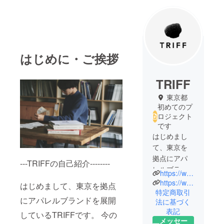
はじめに・ご挨拶
TRIFF
東京都
初めてのプ
ロジェクト
です
はじめまし
て、東京を
拠点にアパ
---TRIFFの自己紹介--------
レルブラン
https://www.instagram.com/triff_tokyo/
ドを展開し
https://www.triff.tokyo/
はじめまして、東京を拠点
ているもの
特定商取引
にアパレルブランドを展開
法に基づく
です。
表記
今の生活を
しているTRIFFです。 今の
メッセー