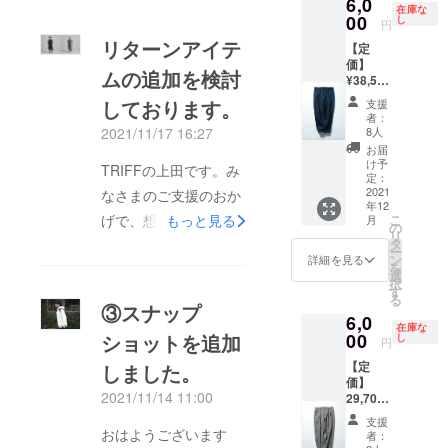
6,0
下:69c
うたび
倒的な
ば、サ
在庫な
m ・素
00
に、高
し
存在感
イズの
円
材 表
揚感を
を纏う
調整も
リターンアイテ
【定
地：
感じら
ことが
可能。
価】
ウール
れるス
出来
ムの追加を検討
¥38,500
50％
カー
る。ア
（税
ト」を
ウター
しております。
支援
込）
ポリエ
作りた
の上か
者：
【アイ
ステル
いとい
8人
2021/11/17 16:27
ら羽織
テム説
50％ 裏
う思い
るのも
お届
明】 パ
地：ポ
で生ま
け予
よし。
TRIFFの上田です。み
ンツの
リエス
定：
れたア
イエ
ウエス
2021
テル
なさまのご支援のおか
イテ
ロー×ホ
年12
トはド
100％
ム。上
ワイ
こ
げで、想定していた目
もっと見る
月
ロー
・生産
の
質な
ト、グ
リ
コード
国
タ
スー
標を大きく超えて達成
レー×ネ
ー
の仕
MADE
ン
パー
詳細を見る
イビー
を
することができまし
様。 ・
IN
選
ウール
の2種展
択
サイズ
CHINA
す
による
開、リ
た。頂きました応援の
る
M〜
・モデ
③スナップ
美しい
バーシ
6,0
コメントも胸が熱くな
L： ウ
ル身長
ドレー
ブルな
在庫な
エスト
00
ショットを追加
181cm
し
プが、
ので合
円
る内容が多く、本当に
82cm
「いつ
装いに
わせる
【定
しました。
ヒッ
感謝しております。あ
もの装
特別感
服や気
価】
プ:110c
いをワ
をもた
分次第
らためて、本当にあり
2021/11/14 11:00
29,700
m 股
ンラン
らし、
で印象
円（税
上:26.5
ク上
がとうございます。ま
Ａライ
を変え
支援
込）
cm 股
おはようございます
に」引
ンの優
者：
られ
た、想定していた以上
【アイ
下:69c