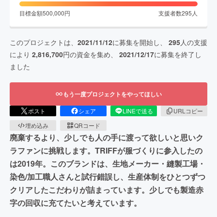
目標金額
500,000
円
支援者数
295
人
このプロジェクトは、
2021/11/12
に募集を開始し、
295
人の支援
により
2,816,700
円の資金を集め、
2021/12/17
に募集を終了し
ました
もう一度プロジェクトをやってほしい
ポスト
シェア
LINEで送る
URLコピー
埋め込み
QRコード
廃棄するより、少しでも人の手に渡って欲しいと思いク
ラファンに挑戦します。TRIFFが服づくりに参入したの
は2019年。このブランドは、生地メーカー・縫製工場・
染色/加工職人さんと試行錯誤し、生産体制をひとつずつ
クリアしたこだわりが詰まっています。少しでも製造赤
字の回収に充てたいと考えています。