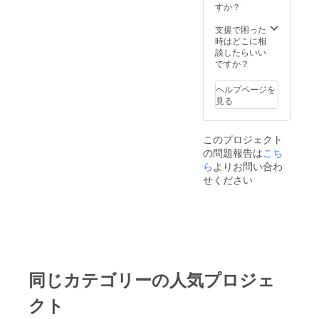
リーな1
カラー
すか？
フード
着。職
が、知
の位置
人の手
的な
支援で困った
とボ
編みに
オーラ
時はどこに相
リュー
よって
を放っ
談したらいい
ム、袖
仕上げ
てくれ
ですか？
の切り
られた
る。リ
替え、
コート
バーシ
金具の
ヘルプページを
は、モ
ブルな
カラー
見る
ダンな
ので、
と、精
シル
簡単に
細にデ
エット
雰囲気
ザイン
このプロジェクト
と自然
を変え
し作り
の問題報告は
こち
なド
られ
込んだ
レープ
ら
よりお問い合わ
る。
アイテ
感が特
ム。
せください
徴。
すっき
りとし
たノー
カラー
が、知
的な
オーラ
同じカテゴリーの人気プロジェ
を放っ
てくれ
クト
る。リ
バーシ