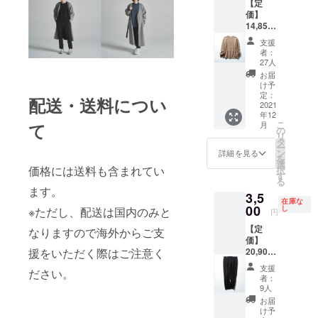
【定
ス）
持ちに
を長め
価】
40％、
包まれ
に設計
14,850
ナイロ
る」、
するこ
円（税
ン
そんな
とで、
支援
込）
30％、
表現が
イン
者：
【アイ
ポリエ
似合う
27人
ナーと
テム説
ステル
ハイ
しては
お届
明】 ・
27％、
ゲージ
け予
もちろ
サイズ
カシミ
定：
ニッ
ん、一
配送・送料につい
フリー
2021
ア3％
ト。目
枚で着
年12
サイズ
・生産
の詰
ても自
こ
月
て
着
国
の
まった
信が持
リ
丈:67c
MADE
タ
生地な
てる上
ー
m 身
IN
ン
らでは
詳細を見る
品な仕
を
巾:50c
CHINA
選
の上品
上がり
価格には送料も含まれてい
択
m 裄
・モデ
す
な光沢
に。
る
丈:82.5
ル身長
感と、
ます。
3,5
cm ・素
M181c
深みの
在庫な
材 アル
00
m 「贅
し
あるカ
※ただし、配送は国内のみと
円
パカ
沢な気
ラーが
【定
35％、
なりますので海外からご支
持ちに
特徴。
価】
ウール
包まれ
薄手な
20,900
援をいただく際はご注意く
32％、
る」、
ので、
円（税
ナイロ
そんな
コート
支援
ださい。
込）
ン
表現が
やジャ
者：
【アイ
27％、
似合う
9人
ケット
テム説
ポリウ
ハイ
のイン
お届
明】 ・
レタン
ゲージ
け予
ナーと