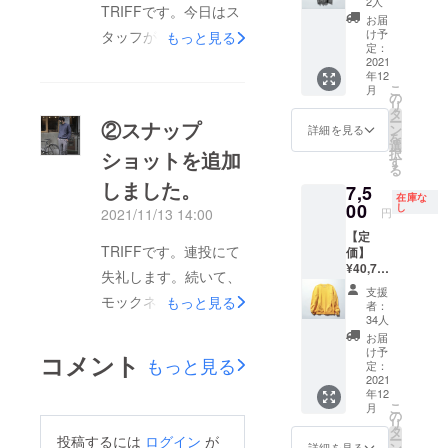
き上げ
2人
雅なシ
る。
TRIFFです。今日はス
テム説
m ・
る、こ
ルエッ
お届
にご支援をいただくこ
明】 ・
素材 本
だわり
け予
タッフが好きなホワイ
トが女
もっと見る
サイズ
とができたため、アイ
体：
定：
のテー
性らし
トのフーディーで撮影
M：ウ
2021
コット
パード
さを引
テムの多くが現在
年12
エス
ン
パン
き立て
してきました。この
こ
月
ト:84c
100％
「OUT OF STOCK」
の
ツ。ハ
てくれ
リ
m ヒッ
フーディーは、ほかに
リブ：
タ
ウンド
る。ベ
ー
になっております。プ
②スナップ
プ:107c
コット
ン
トゥー
詳細を見る
ルトリ
はない肉厚な素材と立
を
m 股
ン95%
選
スと
ロジェクト終了が、あ
ボンを
択
ショットを追加
上:27c
ポリ
体的なシルエットにこ
す
ウール
きつめ
る
と一ヶ月先であること
m 股
ウレタ
を掛け
に結べ
しました。
だわった一枚で、ふっ
7,5
下:69c
ン5% ・
合わせ
ば、サ
を考え、本当に微量で
在庫な
m ・素
00
生産国
し
ること
くらとした風合いと襟
イズの
円
2021/11/13 14:00
はあるのですが、もう
材 表
MADE
で、上
調整も
元の立体感がポイント
【定
地：
IN
品かつ
可能。
少しアイテムを追加す
TRIFFです。連投にて
価】
ウール
CHINA
クラ
になっています。ま
¥40,700
50％
ることができますた
「抜け
シック
失礼します。続いて、
（税
た、三角形を描くフー
感のあ
な雰囲
支援
め、以下のアイテムを
込）
モックネックスウェッ
もっと見る
ポリエ
る、上
気に。
者：
ドのシルエットも特徴
【アイ
ステル
品な
34人
追加したいと考えてい
締め付
トと、千鳥柄のパンツ
テム説
50％ 裏
的で、シンプルながら
ジョ
けがな
お届
ます。【追加予定のア
明】 ・
地：ポ
を履いて撮影してきま
ガーパ
け予
いゆと
コメント
も品がよく、上質であ
もっと見る
サイ
リエス
定：
ン
りのあ
イテム】・フーディー
した。このスウェット
ズ：フ
2021
テル
ツ」。
ることが一目でわかる
るフォ
年12
リーサ
ネイビー＋5・フー
100％
立体感
は、抜け感のあるブ
ルムを
こ
月
仕上がりです。こちら
イズ
・生産
の
と表情
保ちつ
ディーホワイト＋3・
リ
ルーグレーのカラー
（L〜
国
タ
を出す
つ、き
の商品もぜひご検討く
ー
投稿するには
ログイン
が
XLくら
MADE
ハイネックラグランス
ン
ため
詳細を見る