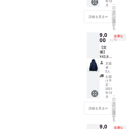
年12
リーサ
コット
と、ほ
けて編
こ
月
イズ
ン100％
の
かには
み上げ
リ
（L〜
・生産
タ
ない肉
た"吊り
ー
XLくら
国：
ン
厚な素
詳細を見る
裏毛"を
を
いのサ
MADE
選
材と立
使用し
択
イズ感
IN
す
体的な
ている
る
です）
JAPAN
シル
ため、
9,0
・サイ
・モデ
エット
鮮やか
在庫な
ズス
00
ル身
し
にこだ
ながら
円
ペッ
長：
わった
上品に
【定
ク：着
M181c
一枚。1
着てい
価】
丈:69c
m、
時間に1
ただけ
¥42,900
m 身
L167c
メート
る一着
（税
巾:53c
m 「上
ルしか
です。
支援
込）
m 裄
品さで
編むこ
者：
生地
【アイ
丈:85.5
溢れた
5人
との出
は、1時
テム説
cm ・素
フー
来ない
お届
間に1
明】 ・
材：
ディを
け予
希少な
メート
サイ
コット
定：
作ろ
機械で
ルしか
ズ：フ
2021
ン100％
う」
丁寧に
編むこ
年12
リーサ
・生産
と、ほ
編み上
との出
こ
月
イズ
国：
の
かには
げる"吊
来な
リ
（L〜
MADE
タ
ない肉
り裏
い、世
ー
XLくら
IN
ン
厚な素
詳細を見る
毛"は、
界でも
を
いのサ
JAPAN
選
材と立
ふっく
希少な
択
イズ感
・モデ
す
体的な
らとし
機械で
る
です）
ル身
シル
た風合
編み上
9,0
・サイ
長：
エット
いと襟
げた”吊
在庫な