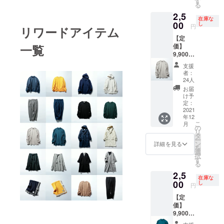
す
生産体制を
る
ルをお
ひとつづつ
2,5
送りさ
在庫な
せてい
00
し
クリアしな
円
リワードアイテム
ただき
がらつくり
【定
ます。
価】
一覧
ました。
皆さま
9,900円
よりご
（税
支援い
支援
中でも、知
込）
ただい
者：
【アイ
た支援
る中で好き
24人
テム説
金は、
お届
になった
明】 ・
CAMPF
け予
「吊り裏
サイズ
IRE手数
定：
M：着
2021
料
毛」を、
年12
丈:70c
（12%
こ
特注の厚さ
月
m 肩
）と、
の
リ
巾:46c
で打ち込ん
決済手
タ
ー
m 身
数料
ン
詳細を見る
でもらった
を
巾:52c
（5%）
選
択
ヘビース
m 袖
商品の
す
る
丈:61c
配送
ウェットは
2,5
m ・素
料、今
在庫な
自信作で
材 ウー
00
回の製
し
円
す。
ル100%
造開発
【定
・生産
費の赤
価】
国
字の回
生産背景か
9,900円
MADE
収に当
（税
IN
ら、各シー
てさせ