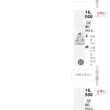
選
材と立
ふっく
地は、1
り裏
択
ていま
リーサ
・モデ
す
体的な
らとし
時間に1
毛"を採
る
す。
イズ（L
ル身
シル
た風合
メート
用。糸
16,
くらい
長：
エット
いと襟
ルしか
在庫な
に負荷
のサイ
000
M181c
し
にこだ
元の立
円
編むこ
をかけ
ズ感で
m、
わった
体感が
との出
ずに編
【定
す） ・
L167c
一枚。1
ポイン
来な
むこと
価】
サイズ
m ほど
時間に1
ト。三
い、世
ができ
¥82,500
スペッ
よい重
メート
角形を
界でも
るた
（税
ク：着
量感が
ルしか
描く
支援
希少な
め、厚
込）
丈:101c
魅力の
編むこ
者：
フード
機械で
みがあ
【アイ
m 肩
肉厚生
14人
との出
のシル
編み上
りなが
テム説
巾:45.5
地を、
来ない
お届
エット
げた”吊
らも硬
明】 ・
cm 身
抜け感
け予
希少な
も特徴
り裏
くな
アイテ
巾:59.5
定：
のある
機械で
的で、
毛"を採
く、
ム：
2021
cm 袖
ブルー
丁寧に
シンプ
用。糸
ふっく
年12
フー
丈:64.5
グレー
編み上
ルなが
に負荷
こ
らとし
月
デッド
cm ・
の
で染め
げる"吊
らも品
をかけ
リ
た着心
コート
シーズ
タ
上げ
り裏
がよ
ずに編
ー
地に仕
・サイ
ン：
ン
た。裏
詳細を見る
毛"は、
く、上
むこと
を
上がっ
ズ：フ
秋・
選
地に
ふっく
質であ
ができ
択
ていま
リーサ
冬・春
す
は、1時
らとし
ること
るた
る
す。
イズ（L
・素
間に1
た風合
が一目
め、厚
16,
くらい
材：表
メート
いと襟
でわか
在庫な
みがあ
のサイ
500
地：
し
ルしか
元の立
円
る仕上
りなが
ズ感で
コット
編むこ
体感が
がり。
らも硬
【定
す） ・
ン100%
との出
ポイン
生地
くな
価】
サイズ
来な
ト。三
は、1時
く、
¥82,500
スペッ
裏
い、世