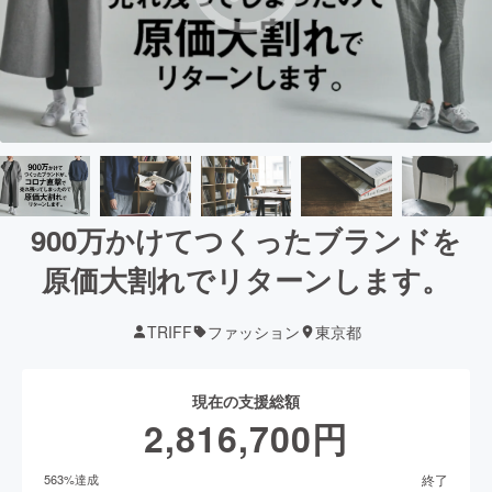
900万かけてつくったブランドを
原価大割れでリターンします。
TRIFF
ファッション
東京都
現在の支援総額
2,816,700
円
終了
563
%達成