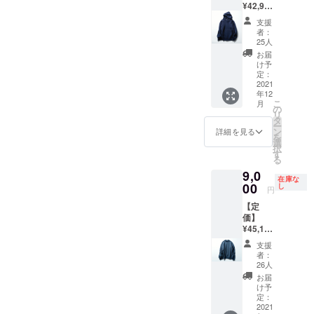
¥42,900
肩
のいい
シック
ただき
（税
巾:49c
イエ
な雰囲
たい。
支援
込）
m 身
ロー」
気に。
者：
【アイ
巾:58c
をキー
25人
締め付
テム説
m 袖
カラー
けがな
お届
明】 ・
丈:60c
とし、
け予
いゆと
サイ
m ・素
定：
上質で
りのあ
ズ：フ
2021
材：
遊び心
るフォ
年12
リーサ
コット
の漂う1
ルムを
こ
月
イズ
ン100％
の
着に。
保ちつ
リ
（L〜
・生産
タ
袖付け
つ、き
ー
XLくら
国：
ン
線を内
詳細を見る
ちんと
を
いのサ
MADE
選
側に配
した印
択
イズ感
IN
す
するラ
象を与
る
です）
JAPAN
グラン
えてく
9,0
・サイ
・モデ
ウェッ
れる。
在庫な
ズス
00
ル身
し
ジス
柔らか
円
ペッ
長：
リーブ
な生地
【定
ク：
M181c
を採用
を使用
価】
68.5cm
m、
し、使
するこ
¥45,100
肩
L167c
いやす
とで、
（税
巾:49c
m 「上
さに加
心地良
支援
込）
m 身
品さで
えてデ
者：
い履き
【アイ
巾:58c
溢れた
26人
ザイン
心地を
テム説
m 袖
フー
性の高
お届
実現。
明】 ・
丈:60c
ディを
け予
さも両
サイ
m ・素
定：
作ろ
立。時
ズ：フ
2021
材：
う」
間をか