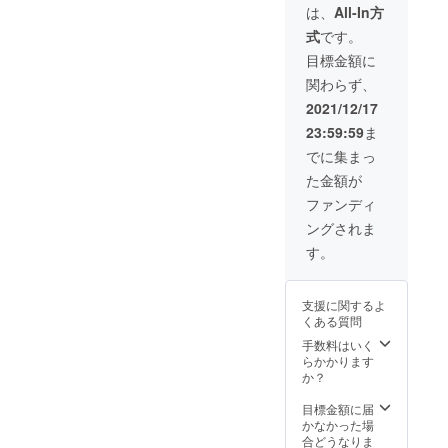
cm
に纏
ル身
は、
All-In方
用。存
ム。
らも硬
・素材
う」を
長：
在感の
くな
式
です。
ウール
テーマ
M181c
あるポ
く、
60% ポ
に、大
m 「華
目標金額に
ケッ
ふっく
リエス
判生地
やかに
ト、
らとし
関わらず、
テル
を使っ
着こな
フード
た着心
30% カ
たラグ
せる
2021/12/17
の位置
地に仕
シミア
ジュア
フー
とボ
上がっ
23:59:59
ま
10%
リーな1
デッド
リュー
ていま
・生産
着。職
コー
でに集まっ
ム、袖
す。
国
人の手
ト」に
の切り
た金額が
MADE
編みに
仕上げ
替え、
IN
よって
るべ
ファンディ
金具の
CHINA
仕上げ
く、
カラー
ングされま
「最高
られた
しっと
と、精
位ラン
コート
りとし
す。
細にデ
クのカ
は、モ
た触り
ザイン
シミア
ダンな
心地が
し作り
ウール
シル
魅力の
込んだ
支援に関するよ
を全身
エット
高級な
アイテ
くある質問
に纏
と自然
コット
ム。
う」を
なド
手数料はいく
ン素材
テーマ
レープ
らかかります
を使
に、大
感が特
か？
用。存
判生地
徴。
在感の
を使っ
すっき
目標金額に届
あるポ
たラグ
りとし
かなかった場
ケッ
ジュア
たノー
合どうなりま
ト、