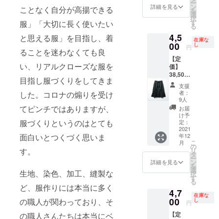
ー
m ウエ
くなる
ン
暖かい
詳細を見る
ないよ
ことなく自分が高揚できる
を
ス
マフ
選
のはも
う、編
択
ト:74c
ラーを
す
ちろ
服」「大切に長く使いたい
みの方
る
m ・素
作ろ
ん、圧
向を部
4,5
材 表
と思える服」を目指し、着
う」と
倒的な
分ごと
在庫な
地：
00
いう思
し
存在感
に変
円
ることを迷わなくても良
ウール
いか
を纏う
え、優
【定
80%
ら、マ
ことが
しい
い、リアルクローズな服を
価】
ナイ
フラー
出来
ニュア
38,500
ロン
として
る。ア
ンスを
目指し服づくりをしてきま
円（税
19% 裏
は珍し
ウター
プラ
支援
込）
地：ポ
いニッ
の上か
者：
した。コロナの煽りを受け
ス。あ
【アイ
リエス
ト生地
9人
ら羽織
たたか
テム説
テル
を贅沢
てピンチではありますが、
るのも
お届
みのあ
明】 ・
100%
に使
け予
よし。
るブラ
サイ
服づくりというのはとても
・生産
定：
用。体
イエ
ウン
ズ：
2021
国
を包み
ロー×ホ
が、ス
年12
面白いとつくづく思いま
M ス
MADE
込む大
ワイ
タイリ
こ
月
カート
IN
の
判サイ
ト、グ
ングに
リ
す。
丈:77c
CHINA
タ
ズで、
レー×ネ
季節感
ー
m ウエ
・モデ
ン
暖かい
詳細を見る
イビー
を演出
を
ス
ル身長
選
のはも
の2種展
してく
生地、染色、加工、縫製な
択
ト:74c
L167c
す
ちろ
開、リ
れる。
る
m ・素
m 「纏
ん、圧
ど、服作りには本当に多く
バーシ
4,7
材 表
うたび
倒的な
ブルな
在庫な
地：
00
に、高
の職人が関わっており、そ
し
存在感
ので合
円
ウール
揚感を
を纏う
わせる
【定
の職人さんたちは本当にベ
80%
感じら
ことが
服や気