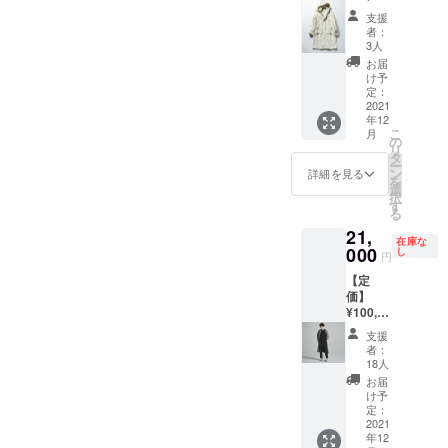
角形を
間に1
ふっく
（税
ク：着
地：
界でも
描く
支援
メート
らとし
込）
丈:101c
コット
希少な
者：
フード
ルしか
た着心
【アイ
m 肩
ン96%
3人
機械で
のシル
編むこ
地に仕
テム説
巾:45.5
編み上
お届
エット
との出
上がっ
明】 ・
cm 身
ポリ
け予
げた”吊
も特徴
来な
ていま
アイテ
巾:59.5
定：
ウレタ
り裏
的で、
い、世
す。
ム：
2021
cm 袖
ン4% ・
毛"を採
シンプ
界でも
年12
フー
丈:64.5
生産
用。糸
ルなが
希少な
こ
月
デッド
cm ・
の
国：
に負荷
らも品
機械で
リ
コート
シーズ
タ
MADE
をかけ
がよ
編み上
ー
（アイ
ン：
ン
IN
詳細を見る
ずに編
く、上
げた”吊
を
ボ
秋・
選
CHINA
むこと
質であ
り裏
択
リー）
冬・春
す
・モデ
ができ
ること
毛"を採
る
・サイ
・素
ル身
るた
が一目
用。糸
21,
ズ：フ
材：表
長：
め、厚
でわか
在庫な
に負荷
リーサ
000
地：
し
M181c
みがあ
円
る仕上
をかけ
イズ（L
コット
m 「華
りなが
がり。
ずに編
【定
くらい
ン100%
やかに
らも硬
生地
むこと
価】
のサイ
着こな
くな
は、1時
ができ
¥100,10
ズ感で
裏
せる
く、
間に1
るた
0（税
す） ・
地：
フー
ふっく
支援
メート
め、厚
込）
サイズ
コット
デッド
者：
らとし
ルしか
みがあ
【アイ
スペッ
ン96%
18人
コー
た着心
編むこ
りなが
テム説
ク：着
ト」に
お届
地に
との出
らも硬
明】 ・
丈:101c
ポリ
け予
仕上げ
なって
来な
くな
サイズ
m 肩
定：
ウレタ
るべ
いる。
い、世
く、
フリー
2021
巾:45.5
ン4% ・
く、
長く大
界でも
ふっく
年12
サイズ
cm 身
生産
しっと
切に着