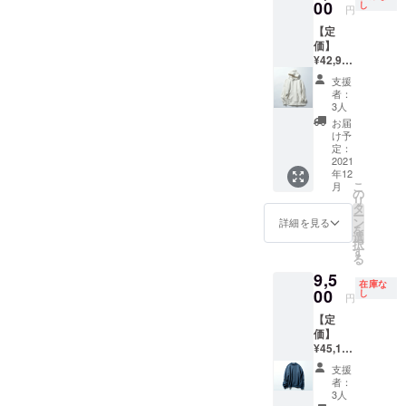
ズス
00
M181c
し
にこだ
元の立
円
り裏
ペッ
m、
わった
体感が
毛"を採
【定
ク：
L167c
一枚。1
ポイン
用。糸
価】
68.5cm
m ほど
時間に1
ト。三
に負荷
¥42,900
肩
よい重
メート
角形を
をかけ
（税
巾:49c
量感が
ルしか
描く
支援
ずに編
込）
m 身
魅力の
編むこ
者：
フード
むこと
【アイ
巾:58c
肉厚生
3人
との出
のシル
ができ
テム説
m 袖
地を、
来ない
お届
エット
るた
明】 ・
丈:60c
抜け感
け予
希少な
も特徴
め、厚
サイ
m ・素
定：
のある
機械で
的で、
みがあ
ズ：フ
2021
材：
ブルー
丁寧に
シンプ
りなが
年12
リーサ
コット
グレー
編み上
ルなが
らも硬
こ
月
イズ
ン100％
の
で染め
げる"吊
らも品
くな
リ
（L〜
・生産
タ
上げ
り裏
がよ
く、
ー
XLくら
国：
ン
た。裏
詳細を見る
毛"は、
く、上
ふっく
を
いのサ
MADE
選
地に
ふっく
質であ
らとし
択
イズ感
IN
す
は、1時
らとし
ること
た着心
る
です）
JAPAN
間に1
た風合
が一目
地に仕
9,5
・サイ
・モデ
メート
いと襟
でわか
在庫な
上がっ
ズス
00
ル身
し
ルしか
元の立
円
る仕上
ていま
ペッ
長：
編むこ
体感が
がり。
す。
【定
ク：
M181c
との出
ポイン
生地
価】
68.5cm
m、
来な
ト。三
は、1時
¥45,100
肩
L167c
い、世
角形を
間に1
（税
巾:49c
m 「上
界でも
描く
支援
メート
込）
m 身
品さで
希少な
者：
フード
ルしか
【アイ
巾:58c
溢れた
3人
機械で
のシル
編むこ
テム説