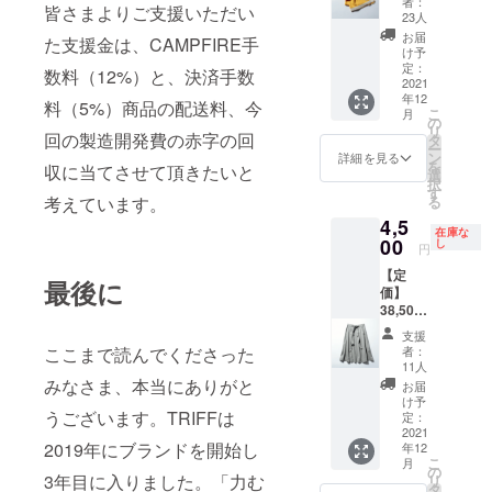
なく、
者：
ス。あ
皆さまよりご支援いただい
【アイ
シミア
女で
23人
スト
たたか
テム説
3% ・生
シェア
レッチ
お届
みのあ
た支援金は、CAMPFIRE手
明】 ・
産国
できる
け予
性の高
るブラ
サイ
MADE
定：
絶妙な
さも魅
数料（12%）と、決済手数
ウン
ズ：長
2021
IN
シル
力。シ
が、ス
年12
さ:180c
CHINA
エット
料（5%）商品の配送料、今
チュ
タイリ
こ
月
m
「身を
の
を目指
エー
ングに
リ
巾:69c
回の製造開発費の赤字の回
預けた
タ
した一
ション
季節感
ー
m ・素
くなる
ン
枚。上
詳細を見る
を選ば
を演出
を
収に当てさせて頂きたいと
材% 再
マフ
選
質なア
ない黒
してく
択
生繊維
ラーを
す
ルパカ
の深さ
れる。
る
考えています。
（ビズ
作ろ
生地を
にもこ
4,5
コー
う」と
惜しみ
だわ
在庫な
ス）
00
いう思
し
なく使
り、
円
40% ナ
いか
用し、
フォー
【定
イロン
ら、マ
適度な
マルか
最後に
価】
30% ポ
フラー
厚みが
ら日常
38,500
リエス
として
ありな
まで幅
円（税
テル
は珍し
がらも
広く愛
支援
込）
27% カ
いニッ
体に沿
者：
ここまで読んでくださった
用して
【アイ
シミア
ト生地
11人
う唯一
いただ
テム説
3% ・生
みなさま、本当にありがと
を贅沢
無二の
お届
ける。
明】 ・
産国
に使
け予
ニット
サイ
うございます。TRIFFは
MADE
定：
用。体
が完
ズ：
2021
IN
を包み
成。重
2019年にブランドを開始し
年12
M ス
CHINA
込む大
たい雰
こ
月
カート
「身を
の
判サイ
囲気が
3年目に入りました。「力む
リ
丈:77c
預けた
タ
ズで、
出過ぎ