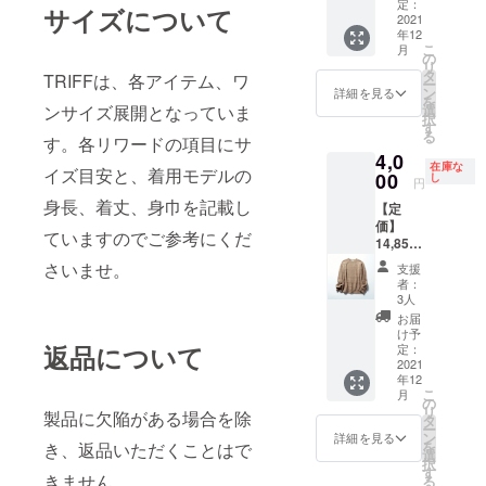
サイズ
6％ ・
定：
ニッ
しても
サイズについて
M：ウ
2021
生産国
ト。目
都合よ
年12
エス
MADE
の詰
く、長
こ
月
ト:85c
IN
の
まった
いシー
リ
m ヒッ
CHINA
タ
生地な
ズン楽
TRIFFは、各アイテム、ワ
ー
プ:108c
・モデ
ン
らでは
詳細を見る
しめ
を
m 股
ル身長
選
ンサイズ展開となっていま
の上品
る。シ
択
上:24.5
M181
す
な光沢
ンプル
る
cm 股
す。各リワードの項目にサ
L167
感と、
なもの
4,0
下:72.5
「"それ
深みの
ほど、
在庫な
イズ目安と、着用モデルの
cm ・素
00
貸し
し
あるカ
こだわ
円
材 表
て”と言
ラーが
りを
身長、着丈、身巾を記載し
【定
地：ポ
われる
特徴。
持って
価】
リエス
ニッ
薄手な
選びた
ていますのでご参考にくだ
14,850
テル
ト」を
ので、
いとい
円（税
75％
テーマ
コート
さいませ。
う方
支援
込）
レーヨ
に、男
やジャ
者：
に。
【アイ
ン25％
女で
3人
ケット
テム説
裏地：
シェア
のイン
お届
明】 ・
ポリエ
できる
け予
ナーと
サイズ
返品について
ステル
定：
絶妙な
しても
フリー
2021
100％
シル
都合よ
年12
サイズ
・生産
エット
く、長
こ
月
着
国
の
を目指
いシー
リ
製品に欠陥がある場合を除
丈:67c
MADE
タ
した一
ズン楽
ー
m 身
IN
ン
枚。上
詳細を見る
しめ
を
き、返品いただくことはで
巾:50c
CHINA
選
質なア
る。シ
択
m 裄
・モデ
す
ルパカ
ンプル
きません。
る
丈:82.5