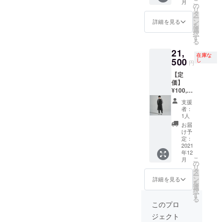
希少な
こ
らとし
月
着
巾:59.5
の
国：
りとし
ていた
機械で
リ
た着心
丈:121c
cm 袖
タ
MADE
た触り
だきた
編み上
ー
地に仕
m 肩
丈:64.5
ン
IN
詳細を見る
心地が
い。 生
げた”吊
を
上がっ
巾:53c
cm ・
選
CHINA
魅力の
地は、1
り裏
択
ていま
m 身
シーズ
す
・モデ
高級な
時間に1
毛"を採
る
す。
巾:63c
ン：
ル身
コット
メート
用。糸
21,
m 袖
秋・
長：
ン素材
ルしか
在庫な
に負荷
丈:54.5
500
冬・春
し
M181c
を使
円
編むこ
をかけ
cm
・素
m 「華
用。存
との出
ずに編
【定
・素材
材：表
やかに
在感の
来な
むこと
価】
ウール
地：
着こな
あるポ
い、世
ができ
¥100,10
60% ポ
コット
せる
ケッ
界でも
るた
0（税
リエス
ン100%
フー
ト、
支援
希少な
め、厚
込）
テル
デッド
者：
フード
機械で
みがあ
【アイ
30% カ
裏
1人
コー
の位置
編み上
りなが
テム説
シミア
地：
ト」に
お届
とボ
げた”吊
らも硬
明】 ・
10%
コット
け予
仕上げ
リュー
り裏
くな
サイズ
・生産
定：
ン96%
るべ
ム、袖
毛"を採
く、
フリー
2021
国
く、
の切り
用。糸
ふっく
年12
サイズ
MADE
ポリ
しっと
替え、
に負荷
こ
らとし
月
着
IN
の
ウレタ
りとし
金具の
をかけ
リ
た着心
丈:121c
CHINA
タ
ン4% ・
た触り
カラー
ずに編
ー
地に仕
m 肩
「最高
ン
生産
詳細を見る
心地が
と、精
むこと
を
上がっ
巾:53c
位ラン
選
国：
魅力の
細にデ
ができ
択
ていま
m 身
クのカ
す
MADE
高級な
ザイン
るた
る
す。
巾:63c
シミア
IN
このプロ
コット
し作り
め、厚
m 袖
ウール
CHINA
ン素材
込んだ
みがあ
ジェクト
丈:54.5
を全身
・モデ
を使
アイテ
りなが