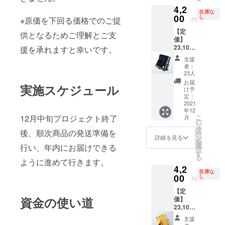
ル身長
生地を
なもの
4,2
cm ・素
M181c
惜しみ
ほど、
在庫な
材 アル
00
m 「ど
し
なく使
こだわ
※原価を下回る価格でのご提
円
パカ
んな
用し、
りを
【定
35％、
シーン
供となるためご理解とご支
適度な
持って
価】
ウール
にも
厚みが
選びた
23,100
32％、
援を承れますと幸いです。
フィッ
ありな
いとい
円（税
ナイロ
トする
がらも
う方
支援
込）
ン
スラッ
体に沿
者：
に。
【アイ
27％、
クス」
23人
う唯一
テム説
ポリウ
がテー
無二の
お届
実施スケジュール
明】 ・
レタン
マ。品
け予
ニット
サイ
6％ ・
定：
のよさ
が完
ズ：長
2021
生産国
と快適
成。重
年12
さ:180c
MADE
性を両
たい雰
こ
12月中旬プロジェクト終了
月
m
IN
の
立させ
囲気が
リ
巾:69c
CHINA
タ
るべ
出過ぎ
後、順次商品の発送準備を
ー
m ・素
・モデ
ン
く、
詳細を見る
ないよ
を
材% 再
ル身長
選
テー
行い、年内にお届けできる
う、編
択
生繊維
M181
す
パード
みの方
る
（ビズ
L167
ように進めて行きます。
シル
向を部
4,2
コー
「"それ
エット
分ごと
在庫な
ス）
00
貸し
し
をさら
に変
円
40% ナ
て”と言
にデザ
え、優
【定
イロン
われる
イン。
しい
資金の使い道
価】
30% ポ
ニッ
美しい
ニュア
23,100
リエス
ト」を
ライン
ンスを
円（税
テル
テーマ
だけで
プラ
支援
込）
27% カ
に、男