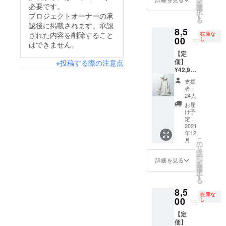
ちんと
と、同じくラグランの
を
必要です。
いのサ
ださいませ。
IN
選
に、贅
した印
択
ウェット＋3・ブラウ
袖付けになっている作
イズ感
プロジェクトオーナーの承
CHINA
す
沢に
象を与
る
です）
・モデ
コット
ンニット＋3・ストー
認後に掲載されます。承認
えてく
りが特徴です。千鳥柄
8,5
・サイ
ル身長
ンを
れる。
された内容を削除すること
在庫な
ルイエロー＋7・ス
ズス
00
のパンツは少し起毛感
181cm
し
使った
柔らか
円
はできません。
ペッ
「いつ
生地
な生地
カートグリーン＋4・
があり、秋冬に最適な
【定
ク：着
もの装
を、日
を使用
価】
※投稿する際の注意点
千鳥柄パンツ＋2・リ
丈:69c
いをワ
パンツとなっていま
本の伝
するこ
¥42,900
m 身
ンラン
統技法
とで、
バーシブルコート＋1
す。着用しているアイ
（税
巾:58c
ク上
であ
心地良
支援
込）
m 裄
更新には、CAMPFIRE
に」引
る"刺し
者：
テムは以下です。ぜ
い履き
【アイ
丈:85.5
き上げ
24人
子織
心地を
運営の許可が必要にな
テム説
ひ、ご検討をよろしく
cm ・素
る、こ
り"で織
お届
実現。
明】 ・
材：
だわり
け予
るため、反映されるの
り上げ
お願いします。
サイ
コット
定：
のテー
た。糸
は、おそらく金曜に
ズ：フ
2021
ン100％
パード
が紡ぎ
年12
リーサ
・生産
パン
出す独
なってしまうかと思い
こ
月
イズ
国：
の
ツ。ハ
特の模
リ
（L〜
ますが、ご支援いただ
MADE
タ
ウンド
様と風
ー
XLくら
IN
ン
トゥー
詳細を見る
合い
けるアイテムがござい
を
いのサ
JAPAN
選
スと
は、シ
択
イズ感
・モデ
ましたらご検討をお願
す
ウール
ンプル
る
です）
ル身
を掛け
以上の
いいたします。
8,5
・サイ
長：
合わせ
仕上が
在庫な
ズス
00
181cm
し
ること
り。経
円
ペッ
「都会
で、上
年変化
【定
ク：
的で、
品かつ
も楽し
価】
68.5cm
センス
クラ
んでい