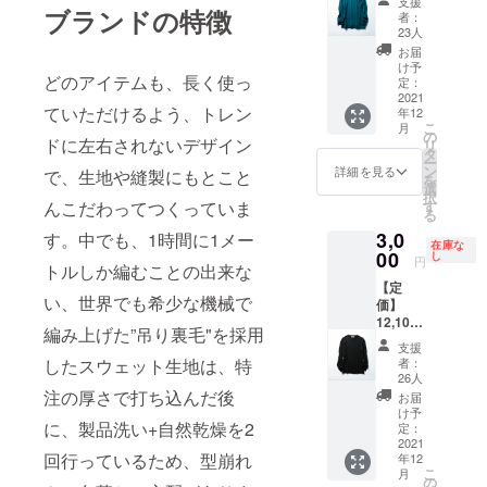
支援
込）
ブランドの特徴
JAPAN
て頂き
者：
ズン少量し
【アイ
・モデ
たいと
23人
かつくるこ
テム説
ル身長
考えて
お届
明】 ・
M181c
いま
け予
とができま
どのアイテムも、長く使っ
サイズ
m 「ア
定：
す。
せんが、
M：着
2021
ウター
ていただけるよう、トレン
年12
丈:70c
重量感のあ
に埋も
こ
月
m 肩
れな
の
るスウェッ
ドに左右されないデザイン
リ
巾:46c
い、上
タ
ー
トをお探し
m 身
質なイ
ン
詳細を見る
で、生地や縫製にもとこと
を
巾:52c
ンナー
選
でしたら気
択
m 袖
を作り
んこだわってつくっていま
す
に入ってい
る
丈:61c
たい」
3,0
ただけると
す。中でも、1時間に1メー
m ・素
という
在庫な
材 ウー
00
思いか
し
思います。
円
トルしか編むことの出来な
ル100%
ら生ま
他にも、日
【定
・生産
れたア
い、世界でも希少な機械で
価】
国
本の伝統技
イテ
12,100
MADE
ム。本
編み上げた”吊り裏毛"を採用
法である"刺
（税
IN
物志向
支援
し子織り"で
込） ・
JAPAN
の人の
したスウェット生地は、特
者：
サイズ
・モデ
ための
26人
織り上げた
M~L：
ル身長
注の厚さで打ち込んだ後
一枚を
お届
ジョガーパ
着
M181c
目指
け予
に、製品洗い+自然乾燥を2
丈:69c
ンツもおす
m 「ア
定：
し、着
m 肩
2021
ウター
心地が
すめです。
回行っているため、型崩れ
年12
巾:42c
に埋も
よく、
こ
月
よろしけれ
m 身
れな
の
美しい