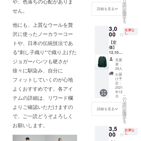
や、色落ちの心配がありま
リ
巾:50.5
い、上
タ
ば、オンラ
光沢を
ー
cm 袖
質なイ
ン
放つ
詳細を見る
せん。
インサイト
を
丈:64c
ンナー
選
ウール
択
を覗いてい
m ・素
を作り
す
120を使
る
材 再生
たい」
他にも、上質なウールを贅
用。首
ただけると
3,0
繊維
という
元をや
在庫な
嬉しいで
（ビス
沢に使ったノーカラーコー
00
思いか
し
や高
円
コー
す。
ら生ま
く、袖
トや、日本の伝統技法であ
【定
ス）
れたア
を長め
価】
40％、
イテ
に設計
る"刺し子織り"で織り上げた
12,100
ナイロ
ム。本
するこ
（税
ン
物志向
とで、
支援
ジョガーパンツも硬さが
込） ・
30％、
の人の
イン
者：
サイズ
ポリエ
ための
29人
ナーと
徐々に馴染み、自分に
M~L：
ステル
一枚を
しては
お届
着
27％、
フィットしていくのが心地
目指
け予
もちろ
丈:69c
カシミ
定：
し、着
ん、一
m 肩
2021
よくおすすめです。各アイ
ア3％
心地が
枚で着
年12
巾:42c
・生産
よく、
ても自
こ
月
テムの詳細は、リワード欄
m 身
国
の
美しい
信が持
リ
巾:50.5
MADE
タ
光沢を
てる上
よりご確認いただけますの
ー
cm 袖
IN
ン
放つ
詳細を見る
品な仕
を
丈:64c
CHINA
選
ウール
上がり
で、ご一読どうぞよろしく
択
m ・素
・モデ
す
120を使
に。
る
材 再生
ル身長
用。首
お願いします。
3,5
繊維
M181c
元をや
在庫な
（ビス
00
m 「贅
し
や高
円
コー
沢な気
く、袖