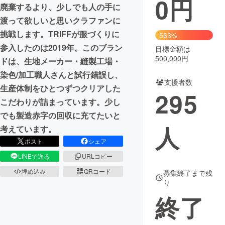
0
円
廃棄するより、少しでも人の手に
まちづくり・地域活性化
渡って欲しいと思いクラファンに
挑戦します。TRIFFが服づくりに
563%
参入したのは2019年。このブラン
目標金額は
CAMPFIRE for Social Good
CAMPFIRE Creation
500,000円
ドは、生地メーカー・縫製工場・
CAMPFIREふるさと納税
machi-ya
コミュニティ
染色/加工職人さんと試行錯誤し、
支援者数
生産体制をひとつずつクリアした
295
こだわりが詰まっています。少し
でも製造赤字の回収に充てたいと
人
考えています。
ポスト
シェア
LINEで送る
URLコピー
埋め込み
QRコード
募集終了まで残
り
終了