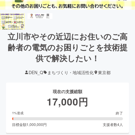
立川市やその近辺にお住いのご高
齢者の電気のお困りごとを技術提
供で解決したい！
DEN_Q
まちづくり・地域活性化
東京都
現在の支援総額
17,000
円
終了
1
%達成
目標金額
1,000,000
円
支援者数
4
人