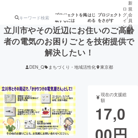
新
ロ
規
グ
会
プロジェクトを掲
はじ
プロジェクト
/
載するには
める
をさがす
イ
員
ン
登
立川市やその近辺にお住いのご高齢
録
者の電気のお困りごとを技術提供で
解決したい！
人気のプロ
注目のリ
注目の新着プロ
募集終了が近いプ
もうすぐ公開
ジェクト
ターン
ジェクト
ロジェクト
されます
DEN_Q
まちづくり・地域活性化
東京都
アート・写真
音楽
現在の支援総
テクノロジー・ガジェット
ゲーム・サ
額
17,0
映像・映画
書籍・雑誌
00
円
ビジネス・起業
チャレンジ