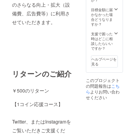
前中か
諸経費
遂行を
のご記
のさらなる向上・拡大（設
担） エ
らのご
は当方
確実に
入のご
アコン
目標金額に届
訪問と
負担と
備費、広告費等）に利用さ
するた
協力を
クリー
かなかった場
させて
させて
めに、
お願い
ニング
合どうなりま
いただ
いただ
せていただきます。
メール
致しま
の作業
すか？
きま
きま
アドレ
す。 お
には1台
す。 エ
す。
スのご
名前、
当たり1
支援で困った
アコン
記入の
ご住所
時間30
時はどこに相
クリー
有効期
ご協力
が確認
分から2
談したらいい
ニング
限（作
をお願
でき次
時間ほ
ですか？
作業日
業期
い致し
第、特
ど要し
時につ
間）
ます。
別チ
ます。
きまし
2022年
ヘルプページを
追って
ケット
作業は
ては、
3月1日
見る
当方よ
を郵送
一日で
以下の
～2022
り、
リターンのご紹介
させて
完了さ
期間内
年5月31
Twitter
いただ
せてい
でご相
日
このプロジェクト
、また
きま
ただき
談させ
は
の問題報告は
こち
す。
ますの
ていた
￥500のリターン
Instagr
（送料
ら
よりお問い合わ
で、午
だきま
amの
当方負
前中か
す。
せください
ユー
担） エ
らのご
尚、作
【1コイン応援コース】
ザー
アコン
訪問と
業にお
ネーム
クリー
させて
伺いす
の確認
ニング
いただ
る際の
と、
の作業
きま
交通費
Twitter、またはInstagramを
Twitter
には1台
す。 エ
および
、
当たり1
ご覧いただきご支援くだ
アコン
諸経費
Instagr
時間30
クリー