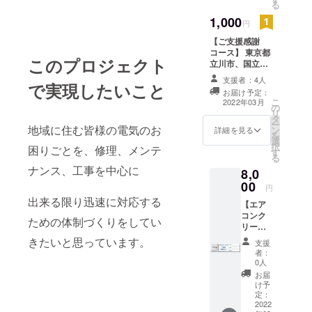
る
、また
は
1,000
円
Instagr
【ご支援感謝
amにて
コース】 東京都
当プロ
このプロジェクト
立川市、国立市
ジェク
以外の地域にお
トをお
支援者：4人
で実現したいこと
住いの方からの
知りい
お届け予定：
ご支援に対して
ただい
こ
2022年03月
の
のお返し。 （上
て、ご
リ
タ
記市内の方でも
賛同い
ー
地域に住む皆様の電気のお
ン
かまいませ
ただき
詳細を見る
を
選
ん。） 当プロ
ご支援
択
困りごとを、修理、メンテ
す
ジェクトにご賛
くだ
る
同いただきご支
さった
ナンス、工事を中心に
8,0
援くださった皆
方に感
00
様に感謝の意を
謝の意
円
込めて、 当社
を込め
出来る限り迅速に対応する
【エア
ホームページに
て、
コンク
て、お名前
Twitter
ための体制づくりをしてい
リーニ
（ニックネーム
、また
ング1
きたいと思っています。
可）とお住まい
は
支援
台】 東
の都道府県名、
Instagr
者：
京都立
0人
ご支援口数を掲
amにて
川市、
示発表させてい
ユー
お届
国立市
け予
ただきます。 ご
ザー
にお住
定：
支援は1,000円を
ネーム
いの方
2022
一口とし、口数
（ID）