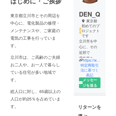
はじめに・ご挨拶
DEN_Q
東京都立川市とその周辺を
東京都
中心に、電化製品の修理・
初めてのプ
メンテナンスや、ご家庭の
ロジェクト
です
電気の工事を行っていま
立川市を中
す。
心に、その
近郊で
立川市は、ご高齢のご夫婦
電気業を営
https://www.den-q.com
んでいま
お二人や、お一人で暮らし
特定商取引
す。
法に基づく
ている住宅が多い地域で
表記
店舗、商品
す。
メッセー
在庫は持た
ジを送る
ず、
総人口に対し、65歳以上の
修理、メン
テナンス、
人口が約25％を占めていま
工事を中心
す。
リターンを
に
お客様の電