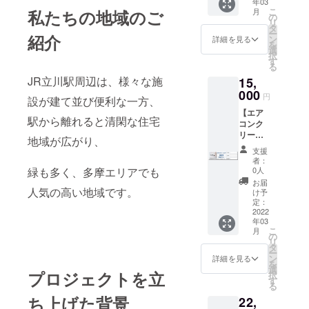
年03
からの
は無制限とさせ
をご紹
こ
月
私たちの地域のご
ご支援
の
ていただきま
介させ
リ
に対
タ
す。 リターン遂
ていた
ー
し、 下
紹介
ン
詳細を見る
行を確実にする
だきま
を
記内容
選
ために、メール
す。 一
択
で家庭
す
アドレスのご記
度ご紹
る
用壁掛
入のご協力をお
介させ
JR立川駅周辺は、様々な施
15,
エアコ
願い致します。
ていた
ンのク
000
追って当方よ
だいた
円
設が建て並び便利な一方、
リーニ
り、お礼とお名
方は、
【エア
ングを
前（ニックネー
新しい
駅から離れると清閑な住宅
コンク
実施さ
ム可）、お住ま
ご支援
リーニ
せてい
地域が広がり、
いの都道府県の
者が加
ング2
ただき
確認のメールを
わるた
支援
台】 東
ます。
者：
送らせていただ
びに毎
京都立
・エア
0人
緑も多く、多摩エリアでも
きます。
回ご紹
川市、
コンク
お届
メールによる確
介させ
国立市
人気の高い地域です。
リーニ
け予
認期間 ：
ていた
にお住
ングを1
定：
2022年3月1日～
だきま
いの方
2022
台、1回
2022年3月31日
す。 た
年03
からの
ご利用
HP記載期
とえ
こ
月
ご支援
いただ
の
間
ば、 は
リ
に対
ける権
タ
： 無期限
じめに
ー
し、 下
利。 リ
ン
詳細を見る
ユー
を
記内容
ターン
選
ザー
プロジェクトを立
択
で家庭
遂行を
す
ネーム
る
用壁掛
確実に
@AAA
ち上げた背景
22,
エアコ
するた
様から2