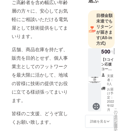
選ぶ
ご高齢者を含め幅広い年齢
気のお困り
層の方々に、安心してお気
ごとに
目標金額
できる限り
軽にご相談いただける電気
未達でも
迅速に対応
リターン
屋として技術提供をしてま
させいただ
が届きま
いります。
す
(All-in
くように
方式)
承っており
店舗、商品在庫を持たず、
ます。
500
円
販売を目的とせず、個人事
【1コイ
宜しくお願
ン応援
業主としてのフットワーク
コー
い致しま
ス】
を最大限に活かして、地域
支援
す。
Twitter
者：
の皆様に技術の提供でお役
、また
0人
は
お届
に立てる様頑張ってまいり
Instagr
け予
amをご
定：
ます。
覧いた
2022
年02
だきご
こ
月
支援く
の
皆様のご支援、どうぞ宜し
リ
ださっ
タ
ー
た方
ン
くお願い致します。
詳細を見る
を
へ。
選
択
Twitter
す