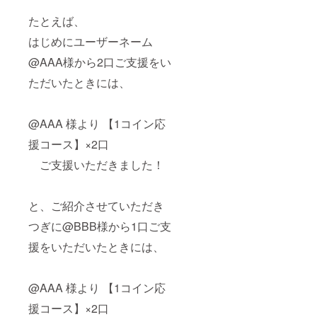
談させ
業期
たとえば、
ていた
間）
だきま
2022年
はじめにユーザーネーム
す。
3月1日
尚、作
～2022
@AAA様から2口ご支援をい
業にお
年5月31
伺いす
日
ただいたときには、
る際の
交通費
および
@AAA 様より 【1コイン応
諸経費
は当方
援コース】×2口
負担と
させて
ご支援いただきました！
いただ
きま
す。
と、ご紹介させていただき
有効期
限（作
つぎに@BBB様から1口ご支
業期
援をいただいたときには、
間）
2022年
3月1日
～2022
@AAA 様より 【1コイン応
年5月31
日
援コース】×2口