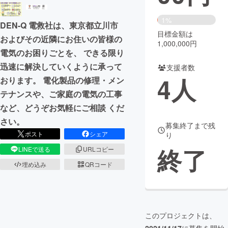
まちづくり・地域活性化
1%
DEN-Q 電救社は、東京都立川市
目標金額は
およびその近隣にお住いの皆様の
1,000,000円
CAMPFIRE for Social Good
CAMPFIRE Creation
電気のお困りごとを、 できる限り
CAMPFIREふるさと納税
machi-ya
コミュニティ
迅速に解決していくように承って
支援者数
4
人
おります。 電化製品の修理・メン
テナンスや、ご家庭の電気の工事
など、どうぞお気軽にご相談 くだ
さい。
募集終了まで残
ポスト
シェア
り
終了
LINEで送る
URLコピー
埋め込み
QRコード
このプロジェクトは、