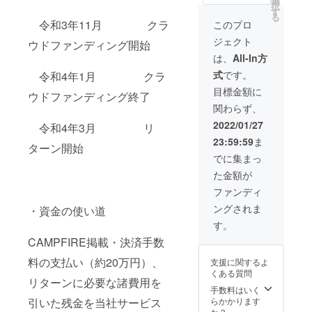
選
別チ
ます。
交通費
択
表させ
で家庭
遂行を
す
ケット
作業は
および
る
ていた
用壁掛
確実に
を郵送
令和3年11月 クラ
このプロ
一日で
諸経費
だき、
エアコ
するた
させて
完了さ
は当方
ジェクト
それま
ンのク
ウドファンディング開始
めに、
いただ
せてい
負担と
でご支
リーニ
メール
きま
は、
All-In方
ただき
させて
援くだ
ングを
アドレ
す。
ます。
いただ
式
です。
さった
令和4年1月 クラ
実施さ
ス、お
（送料
エアコ
きま
方の
せてい
届け先
当方負
目標金額に
ンク
す。
ウドファンディング終了
ユー
ただき
のご記
担） エ
リーニ
関わらず、
ザー
ます。
入のご
アコン
ング作
有効期
ネーム
・エア
協力を
クリー
2022/01/27
業日時
限（作
令和4年3月 リ
は毎回
コンク
お願い
ニング
につき
業期
23:59:59
ま
ご紹介
リーニ
致しま
の作業
ターン開始
まして
間）
させて
ングを5
す。 お
には1台
でに集まっ
は、以
2022年
いただ
台、1回
名前、
当たり1
下の期
3月1日
た金額が
きま
ご利用
ご住所
時間30
間内で
～2022
す。 ご
いただ
が確認
分から2
ファンディ
ご相談
年5月31
支援は
ける権
でき次
時間ほ
させて
日
ングされま
500円を
・資金の使い道
利。 リ
第、特
ど要し
いただ
一口と
ターン
別チ
ます。
す。
きま
し、口
遂行を
ケット
作業は
す。
CAMPFIRE掲載・決済手数
数は無
確実に
を郵送
一日で
尚、作
制限と
するた
させて
完了さ
業にお
料の支払い（約20万円）、
支援に関するよ
させて
めに、
いただ
せてい
伺いす
くある質問
いただ
メール
きま
ただき
る際の
リターンに必要な諸費用を
きま
アドレ
す。
手数料はいく
ますの
交通費
す。 リ
ス、お
（送料
らかかります
引いた残金を当社サービス
で、午
および
ターン
届け先
当方負
か？