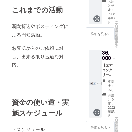
コンク
お願い
ニング
お届
@AAA
国立市
リーニ
致しま
け予
の作業
これまでの活動
様より
にお住
ングを3
定：
す。 お
には1台
【1コイ
いの方
2022
台、1回
名前、
当たり1
ン応援
年03
からの
ご利用
ご住所
時間30
こ
コー
月
ご支援
いただ
の
が確認
分から2
新聞折込やポスティングに
リ
ス】×2
に対
ける権
タ
でき次
時間ほ
ー
口
し、 下
利。 リ
ン
第、特
詳細を見る
よる周知活動。
ど要し
を
@BBB
記内容
ターン
選
別チ
ます。
択
様より
で家庭
遂行を
す
ケット
エアコ
る
【1コイ
用壁掛
お客様からのご依頼に対
確実に
を郵送
ンク
ン応援
36,
エアコ
するた
させて
リーニ
コー
し、出来る限り迅速な対
ンのク
000
めに、
いただ
ング作
円
ス】×1
リーニ
メール
きま
業日時
応。
口 ご
【エア
ングを
アドレ
す。
につき
支援い
コンク
実施さ
ス、お
（送料
まして
ただき
リーニ
せてい
届け先
当方負
は、以
まし
ング5
ただき
のご記
担） エ
下の期
支援
た！
台】 東
ます。
入のご
アコン
者：
間内で
と、ご
京都立
・エア
協力を
0人
クリー
ご相談
紹介さ
川市、
コンク
お願い
ニング
お届
させて
せてい
国立市
リーニ
致しま
け予
資金の使い道・実
の作業
いただ
ただき
にお住
ングを4
定：
す。 お
には1台
きま
ます。
いの方
2022
台、1回
名前、
当たり1
す。
施スケジュール
新たに
年03
からの
ご利用
ご住所
時間30
尚、作
こ
月
ご支援
ご支援
いただ
の
が確認
分から2
業にお
リ
をいた
に対
ける権
タ
でき次
時間ほ
伺いす
ー
だくご
し、 下
利。 リ
ン
第、特
詳細を見る
ど要し
・スケジュール
る際の
を
とに発
記内容
ターン