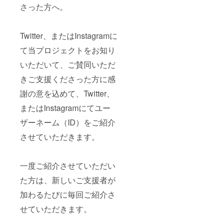
は当方
amのど
さった方へ。
分から2
ニング
負担と
ちらに
時間ほ
作業日
させて
記載ご
ど要し
時につ
いただ
希望か
ます。
きまし
きま
Twitter、またはInstagramに
の確認
作業は
ては、
す。
のメー
一日で
以下の
て当プロジェクトをお知り
ルを送
完了さ
期間内
有効期
らせて
せてい
でご相
いただいて、ご賛同いただ
限（作
いただ
ただき
談させ
業期
きま
きご支援くださった方に感
ますの
ていた
間）
す。 宜
で、午
だきま
2022年
謝の意を込めて、Twitter、
しくお
前中か
す。
3月1日
願い致
らのご
尚、作
～2022
またはInstagramにてユー
しま
訪問と
業にお
年5月31
す。
させて
伺いす
日
ザーネーム（ID）をご紹介
いただ
る際の
きま
交通費
させていただきます。
す。 エ
および
アコン
諸経費
クリー
は当方
一度ご紹介させていただい
ニング
負担と
作業日
させて
た方は、新しいご支援者が
時につ
いただ
きまし
きま
加わるたびに毎回ご紹介さ
ては、
す。
以下の
せていただきます。
期間内
有効期
でご相
限（作