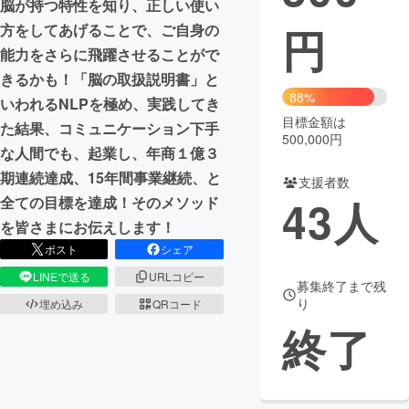
脳が持つ特性を知り、正しい使い
円
方をしてあげることで、ご自身の
まちづくり・地域活性化
能力をさらに飛躍させることがで
きるかも！「脳の取扱説明書」と
CAMPFIRE for Social Good
CAMPFIRE Creation
88%
いわれるNLPを極め、実践してき
CAMPFIREふるさと納税
machi-ya
コミュニティ
目標金額は
た結果、コミュニケーション下手
500,000円
な人間でも、起業し、年商１億３
期連続達成、15年間事業継続、と
支援者数
43
人
全ての目標を達成！そのメソッド
を皆さまにお伝えします！
ポスト
シェア
LINEで送る
URLコピー
募集終了まで残
り
埋め込み
QRコード
終了