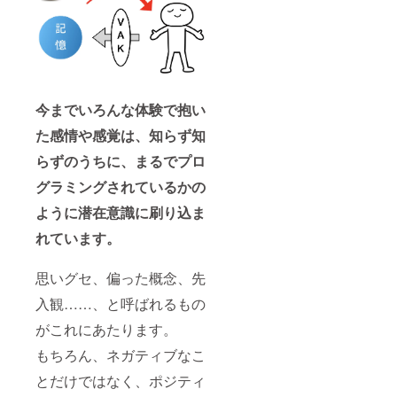
効果に
きま
は個人
す。 ※
差がご
会場手
ざいま
配及び
すこと
会場費
を予め
用、会
ご了承
場まで
くださ
の交通
今までいろんな体験で抱い
い。
費は自
た感情や感覚は、知らず知
己負
担、講
らずのうちに、まるでプロ
師の交
通費も
グラミングされているかの
ご負担
いただ
ように潜在意識に刷り込ま
きま
す。 ※
れています。
有効期
限は
思いグセ、偏った概念、先
2022年
4月から
入観……、と呼ばれるもの
1年間。
※法令に
がこれにあたります。
基づく
医療、
もちろん、ネガティブなこ
診療行
為では
とだけではなく、ポジティ
ござい