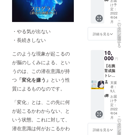
婚活されて
必ずご
お届
岡式達
送付い
記入く
け予
いる方：今
成脳ト
たしま
定：
ださ
までに関
レーニ
2022
す。 ※
い。 ※
年04
ングの1
法令に
ニック
わった案件
こ
月
回のみ
基づく
の
ネーム
リ
の成婚率は
のトラ
医療、
タ
での参
・やる気が出ない
ー
イアル
約99%
診療行
ン
加もで
詳細を見る
を
版で
為では
選
きま
・長続きしない
フルコミッ
択
す。 対
ござい
す
す。 ※
る
ション営
面また
ませ
掲載期
10,
はオン
ん。
このような現象が起こるの
業：売上
間は
ライン
000
※2022
2022年
円
300%アップ
が脳のしくみによる、とい
にてマ
年4月か
4月から
【右腕
達成
ンツー
ら1年間
1年間で
うのは、この潜在意識が持
育成脳
マンで
有効で
す。
個人事業
トレー
おこな
す。
つ
「変化を嫌う」
という性
主：モチ
ニン
いま
支援
グ ト
す。 1
ベーション
者：
質によるものなのです。
ライア
回1時間
9人
アップ、思
ル】 経
のト
お届
考整理、人
営者向
レーニ
け予
「変化」とは、この先に何
けの右
ングで
定：
生の壁突破
腕育成
2022
通常
が起こるかわからない、と
小規模経営
年04
脳ト
22,000
こ
月
いう状態。これに対して、
レーニ
者：メンタ
円のと
の
リ
ングの
ころを
タ
ル面での相
ー
潜在意識は何がおこるかわ
トライ
クラウ
ン
詳細を見る
を
談役
アル版
ドファ
選