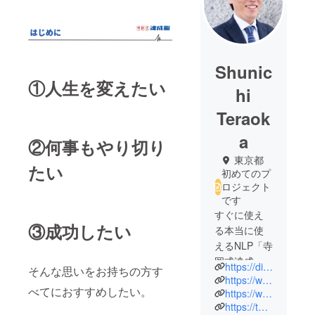
Shunic
①人生を変えたい
hi
Teraok
a
②何事もやり切り
東京都
たい
初めてのプ
ロジェクト
です
すぐに使え
③成功したい
る本当に使
えるNLP「寺
岡式達成脳
https://divertirlespoir.wixsite.com/espoir
そんな思いをお持ちの方す
トレーニン
https://www.facebook.com/tershuner/
べてにおすすめしたい。
グ」
https://www.instagram.com/tershuner
https://twitter.com/tershuner
達成脳ト