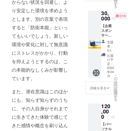
からない状況を回避し、よ
択
です。
ンディ
す
中規模企業
る
売上
ング特
り安定した環境を求めよう
経営者：ビ
30,
500%
別価格
残り10
ジョンの明
アップ
000
の5,000
とします。別の言葉で表現
円
を目指
円で提
確化、ご自
【企業
す右腕
すると「防衛本能」といっ
供いた
身の行動変
スポン
育成脳
しま
てもいいでしょう。新しい
サー】
トレー
化により社
す。 ※
寺岡式
ニング
日程は
支援
内環境が改
環境や変化に対して無意識
達成脳
トライ
メール
者：
善
トレー
アルを1
で調整
0人
にストレスがかかり、行動
ニング
回（90
いたし
お届
の企業
分）お
ます。
け予
を抑えようとするのは、こ
スポン
こない
定：
※対面の
サーに
2022
ます。
の本能的なしくみが影響し
場合は
年04
なれる
対面ま
首都圏
こ
月
権利で
ています。
たはオ
の
（1都7
リ
す。 HP
ンライ
タ
県）で
ー
に企業
ンでマ
ン
貸し会
詳細を見る
を
また、潜在意識はこのほか
スポン
ンツー
選
議室等
択
サーと
マンで
す
公共の
にも、知らず知らずのうち
る
して企
実施し
場所と
120
業ロゴ
ます。
させて
に、その人自身がそれまで
とホー
,00
通常1年
いただ
ムペー
契約で
0
きま
に生きてきた体験で感じて
円
ジのリ
のみの
す。 ※
ンクを
【パー
きた感情や概念を刷り込ん
コース
会場手
掲載さ
ソナル
になり
配及び