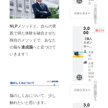
セミ
こ
月
NLP。最初は
ナーを
の
リ
開催し
タ
半信半疑で
ー
ます。
ン
詳細を見る
あったが、
を
日程は
選
択
その原因と
未確定
す
る
ですが
なった出来
NLP
メソッドと、自らの実
3,0
2022年
事が自分の
残り14
4月以降
00
践で得た体験を融合させた
円
で毎月1
成長に必要
【個人
回開催
独自のメソッドで、あなた
であるとい
スポン
を予定
うとらえ方
の脳を
達成脳
へと近づけて
サー】
してお
寺岡式
り、そ
ができるよ
支援
いきます！
達成脳
のいず
者：
うになり、
トレー
れか1回
6人
ニング
無意識に影
を受講
お届
の個人
可能と
け予
響を与える
スポン
なって
定：
言葉の使い
サーに
2022
おりま
年04
なれる
す。 ※
方やイメー
こ
月
権利で
日程及
の
ジすること
リ
す。 寺
び詳細
タ
ー
の影響力な
岡式達
はメー
ン
詳細を見る
を
成脳ト
ルにて
選
ど、脳・無
脳のしくみについて、少し
択
レーニ
お知ら
す
る
意識の使い
ングの
せいた
触れたいと思います。
3,0
HPに支
方を知った
しま