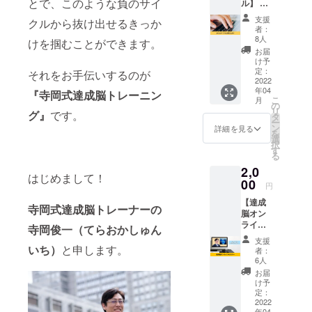
とで、このような負のサイ
が縮まると
ル】 寺
岡式達
すっと引い
支援
クルから抜け出せるきっか
成脳ト
者：
てしまう癖
レーニ
8人
けを掴むことができます。
がついてし
ングを
お届
ただた
け予
まったため
だ応援
定：
それをお手伝いするのが
人に対して
したい
2022
年04
人向け
『寺岡式達成脳トレーニン
無関心に。
こ
月
のリ
の
だから人と
リ
グ』
です。
ターン
タ
ー
のコミュニ
です。
ン
詳細を見る
を
寺岡式
選
ケーション
択
達成脳
す
もうまくい
る
トレー
2,0
くはずがな
ナーの
はじめまして！
寺岡俊
00
く自己嫌悪
円
一から
を何度も繰
【達成
熱いお
寺岡式達成脳トレーナーの
脳オン
礼の
り返してき
ライン
メール
寺岡俊一（てらおかしゅん
た。そんな
セミ
をお送
支援
自分から脱
ナー】
いち）
と申します。
りさせ
者：
達成脳
ていた
6人
却したくて
につい
だきま
お届
始めたのが
て90分
す。
け予
のオン
「脳の取扱
定：
ライン
2022
説明書」
年04