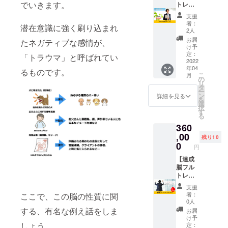
でいきます。
せてい
トレー
ます
会場費
ただき
ニン
が、ク
用、会
支援
ます。
グ】 対
ラウド
場まで
者：
潜在意識に強く刷り込まれ
あなた
面また
ファン
の交通
2人
の企業
はオン
ディン
費は自
お届
たネガティブな感情が、
名を寺
ライン
グ限定
己負
け予
岡式達
にてマ
でトラ
定：
担、講
「トラウマ」と呼ばれてい
成脳ト
ンツー
2022
イアル1
師の交
年04
レーニ
マンで
回をお
るものです。
通費も
こ
月
ングの
寺岡式
試しい
の
ご負担
リ
HPで
達成脳
ただけ
タ
いただ
ー
PRでき
トレー
ます。
ン
きま
詳細を見る
を
ます。
ニング
※日程は
選
す。 ※
択
https://
をおこ
メール
す
有効期
る
divertirl
ないま
で調整
限は
360
espoir.
す。 1
いたし
2022年
wixsite.
回1時間
,00
ます。
4月から
残り10
com/es
のト
※対面の
0
1年間。
円
poir ※掲
レーニ
場合は
※法令に
載内容
ングを6
【達成
首都圏
基づく
はメー
回実施
脳フル
（1都7
医療、
ルにて
しま
トレー
県）で
診療行
打合せ
す。 通
ニング
貸し会
為では
支援
させて
常
コー
議室等
ござい
者：
ここで、この脳の性質に関
いただ
132,000
ス】 達
公共の
ませ
0人
きま
円のと
成脳ト
場所と
ん。
する、有名な例え話をしま
お届
す。 ※
ころを
レーニ
させて
効果に
け予
ネット
クラウ
ングの
しょう。
いただ
定：
は個人