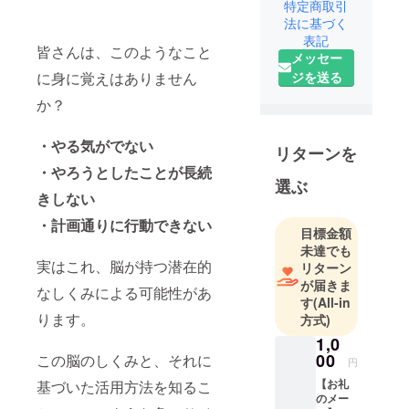
特定商取引
レーナー
法に基づく
表記
皆さんは、このようなこと
中学時代に
メッセー
ひどいイジ
に身に覚えはありません
ジを送る
メにあい周
か？
りに両親以
外は誰も味
・やる気がでない
方がいない
リターンを
・やろうとしたことが長続
状況が続
選ぶ
き、極度の
きしない
人間不信
・計画通りに行動できない
に。何度も
目標金額
未達でも
この世から
実はこれ、脳が持つ潜在的
リターン
いなった方
が届きま
なしくみによる可能性があ
が楽になる
す
(All-in
と思ったこ
ります。
方式)
とも。それ
1,0
以来、ある
00
この脳のしくみと、それに
円
程度人間関
【お礼
基づいた活用方法を知るこ
係の距離感
のメー