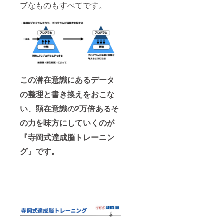
ブなものもすべてです。
ませ
ん。
効果に
は個人
差がご
ざいま
すこと
を予め
ご了承
くださ
この潜在意識にあるデータ
い。
の整理と書き換えをおこな
い、
顕在意識の2万倍あるそ
の力を味方
にしていくのが
『寺岡式達成脳トレーニン
グ』です。