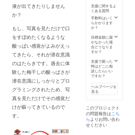
4月から
会場手
なりま
2022年
液が出てきたりしません
支援に関するよ
1年間で
配及び
す。 ク
4月から
くある質問
す。
会場費
ラウド
1年間。
か？
用、会
ファン
※法令に
手数料はいく
場まで
ディン
基づく
らかかります
の交通
グ特別
医療、
もし、写真を見ただけで口
か？
費は自
価格の
診療行
をすぼめたくなるような
己負
360,000
為では
目標金額に届
担、講
円で提
ござい
かなかった場
酸っぱい感覚がよみがえっ
師の交
供いた
ませ
合どうなりま
通費も
しま
ん。
すか？
てきたら、それが潜在意識
ご負担
す。 ※
効果に
いただ
日程は
は個人
支援で困った
のはたらきです。過去に体
きま
メール
差がご
時はどこに相
す。 ※
で調整
ざいま
談したらいい
験した梅干しの酸っぱさが
有効期
いたし
すこと
ですか？
限は
ます。
潜在意識にしっかりとプロ
を予め
2022年
※対面の
ご了承
ヘルプページを
グラミングされたため、写
4月から
場合は
くださ
見る
1年間。
首都圏
い。
真を見ただけでその感覚だ
※法令に
（1都7
基づく
県）で
けが蘇ってきているので
このプロジェクト
医療、
貸し会
の問題報告は
こち
診療行
議室等
す。
為では
公共の
ら
よりお問い合わ
ござい
場所と
せください
ませ
させて
ん。
いただ