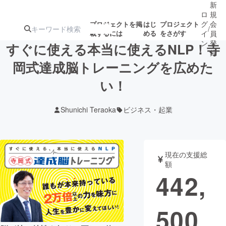
新
ロ
規
グ
会
プロジェクトを掲
はじ
プロジェクト
/
載するには
める
をさがす
イ
員
ン
登
すぐに使える本当に使えるNLP！寺
録
岡式達成脳トレーニングを広めた
い！
人気のプロ
注目のリ
注目の新着プロ
募集終了が近いプ
もうすぐ公開
ジェクト
ターン
ジェクト
ロジェクト
されます
Shunichi Teraoka
ビジネス・起業
アート・写真
音楽
現在の支援総
テクノロジー・ガジェット
ゲーム・サ
額
442,
映像・映画
書籍・雑誌
500
ビジネス・起業
チャレンジ