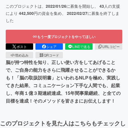
このプロジェクトは、
2022/01/26
に募集を開始し、
43
人の支援
により
442,500
円の資金を集め、
2022/02/27
に募集を終了しま
した
もう一度プロジェクトをやってほしい
ポスト
シェア
LINEで送る
URLコピー
埋め込み
QRコード
脳が持つ特性を知り、正しい使い方をしてあげること
で、ご自身の能力をさらに飛躍させることができるか
も！「脳の取扱説明書」といわれるNLPを極め、実践し
てきた結果、コミュニケーション下手な人間でも、起業
し、年商１億３期連続達成、15年間事業継続、と全ての
目標を達成！そのメソッドを皆さまにお伝えします！
このプロジェクトを見た人はこちらもチェックし