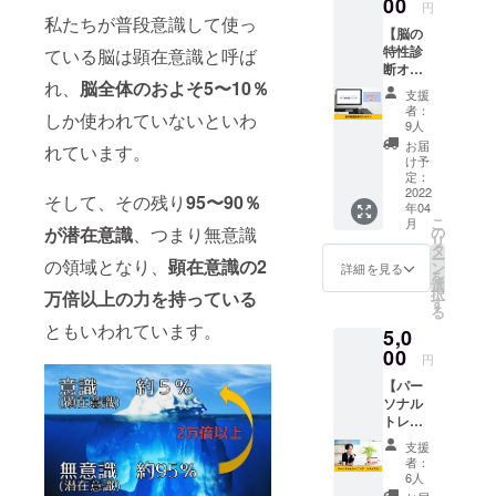
援者と
00
す。
円
ことで劇的
してお
私たちが普段意識して使っ
に変化し今
【脳の
名前を
特性診
ている脳は顕在意識と呼ば
掲載さ
に至る。
断オン
せてい
自分自身が
れ、
脳全体のおよそ5〜10％
ライ
ただき
支援
ン】 脳
体験してき
ます。
者：
しか使われていないといわ
の特性
あなた
9人
たものとNLP
診断を
のお名
お届
れています。
を融合し
受ける
前を寺
け予
ことが
岡式達
定：
て、実践の
できま
2022
成脳ト
そして、その残り
95〜90％
場で使える
年04
す。
レーニ
こ
月
「寺岡式達
Google
ングの
が潜在意識
、つまり無意識
の
リ
フォー
HPで
タ
成脳トレー
ー
の領域となり、
顕在意識の2
ムで180
PRでき
ン
詳細を見る
を
ニング」を
問の設
ます。
選
択
万倍以上の力を持っている
問に回
広めること
https://
す
る
答して
divertirl
で、イジメ
ともいわれています。
5,0
いただ
espoir.
0・自殺0を
き、そ
00
wixsite.
円
の回答
com/es
目指して尽
【パー
をもと
poir ※購
力してい
ソナル
に診
入時の
トレー
る。
断。 診
備考欄
ニン
断書を
に掲載
支援
グ ト
データ
するお
者：
【実績】
ライア
にて
名前を
6人
ル】 寺
メール