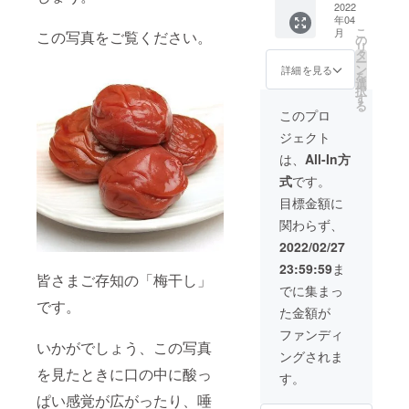
ワーク
ドファ
中から
2022
きま
差がご
年04
販売や
ンディ
目的に
す。 ※
ざいま
こ
月
この写真をご覧ください。
企業イ
ング特
合わせ
会場手
の
すこと
リ
メージ
別価格
てオー
配及び
タ
を予め
ー
が相違
の
ダーメ
会場費
ン
ご了承
詳細を見る
を
する場
120,000
イドで
用、会
選
くださ
択
合等、
円で提
カリ
場まで
す
い。
る
掲載を
供いた
キュラ
の交通
このプロ
お断り
しま
ムを組
費は自
ジェクト
させて
す。 ※
み、ト
己負
いただ
日程は
レーニ
担、講
は、
All-In方
く場合
メール
ングを
師の交
式
です。
があり
で調整
行いま
通費も
ます。
いたし
す。 対
ご負担
目標金額に
お断り
ます。
面また
いただ
関わらず、
させて
※対面の
はオン
きま
いただ
場合は
ライン
す。 ※
2022/02/27
いた場
首都圏
にてマ
通常
23:59:59
ま
合にお
（1都7
ンツー
コース
皆さまご存知の「梅干し」
いても
県）で
マンで
は90分
でに集まっ
返金は
貸し会
おこな
33,000
です。
た金額が
いたし
議室等
いま
円/月で
かねま
公共の
す。 月
1年契約
ファンディ
す。
場所と
に1回2
いかがでしょう、この写真
のみと
ングされま
※HPの
させて
時間の
なりま
を見たときに口の中に酸っ
掲載期
いただ
トレー
す。 ※
す。
間は
きま
ニング6
有効期
ぱい感覚が広がったり、唾
2022年
す。 ※
回分と
限は