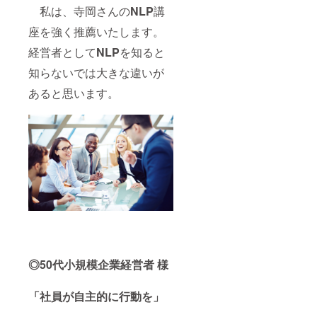
私は、寺岡さんの
NLP
講
座を強く推薦いたします。
経営者として
NLP
を知ると
知らないでは大きな違いが
あると思います。
◎50代小規模企業経営者 様
「社員が自主的に行動を」