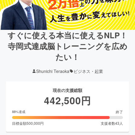
すぐに使える本当に使えるNLP！
寺岡式達成脳トレーニングを広め
たい！
Shunichi Teraoka
ビジネス・起業
現在の支援総額
442,500
円
終了
88
%達成
目標金額
500,000
円
支援者数
43
人