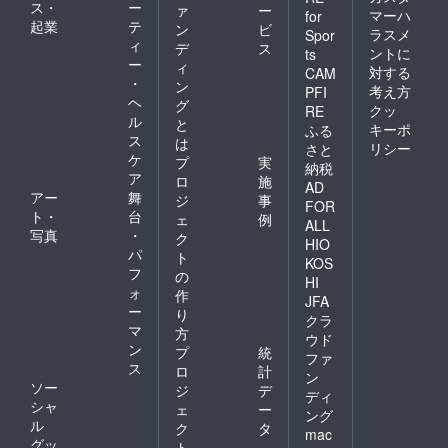
ス・
ー
ァ
ー
マーハ
for
起業
テ
ン
ビ
ラスメ
Spor
ィ
デ
ス
ントに
ts
ー
ィ
対する
CAM
・
ン
考え方
PFI
ヘ
グ
クッ
RE
ル
と
キーポ
ふる
ス
は
リシー
さと
ケ
プ
実
納税
ア
ロ
施
AD
アー
舞
ジ
事
FOR
ト・
台
ェ
例
ALL
写真
・
ク
HIO
パ
ト
KOS
フ
の
HI
ォ
作
JFA
ー
り
クラ
マ
方
ウド
ン
プ
統
ファ
ス
ロ
計
ン
ソー
ジ
デ
ディ
シャ
ェ
ー
ング
ル
ク
タ
mac
グッ
ト