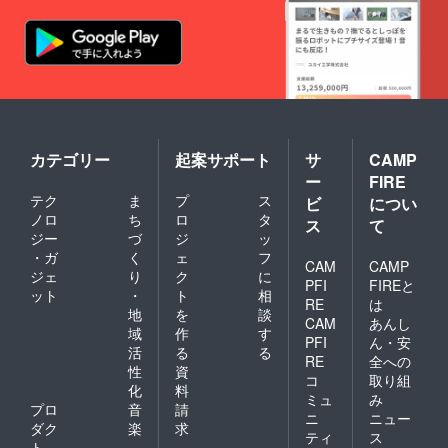
カテゴリー
起案サポート
サ
CAMP
ー
FIRE
テク
ま
プ
ス
ビ
につい
ノロ
ち
ロ
タ
ス
て
ジー
づ
ジ
ッ
・ガ
く
ェ
フ
CAM
CAMP
ジェ
り
ク
に
PFI
FIREと
ット
・
ト
相
RE
は
地
を
談
CAM
あんし
域
作
す
PFI
ん・安
活
る
る
RE
全への
性
資
コ
取り組
化
料
ミュ
み
プロ
音
請
ニ
ニュー
ダク
楽
求
ティ
ス
ト