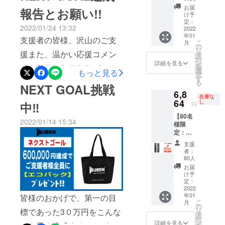
【CAMPFIRE】にて公開決
WUBE
N製フ
お届
必ずあなたの役に立ちま
報告とお願い!!
N
ラッ
け予
定しました！！公開日時
D1
シュラ
定：
す！!(^^)!数量限定割引をご
2022/01/24 13:32
× １点
2022
は、決まりしだい発表！！
イト
年01
＜一般
用意しております。是非と
「D1」
支援者の皆様、沢山のご支
こ
月
新作【WUBEN L1】!!詳しく
販売予
・
の
リ
もこの機会に【L1】を手に
援また、温かい応援コメン
定価格
ABE34
タ
はこちら↓↓↓https://camp-
ー
8,580円
00T(18
ン
詳細を見る
取って側に置いてくださ
を
トも励みになりありがとう
の 30%
650リチ
選
もっと見る
fire.jp/projects/view/704783
択
OFF＞
ウムイ
す
い！よろしくお願い申し上
ございます。また、今回
る
税込・
NEXT GOAL挑戦
オン充
6,8
送料込
げます！
電池) ・
NEXT GOALとして600,000
在庫な
【6,006
64
スト
し
中‼
円
円を達成することができま
円 税
ラップ
【80名
込・送
・予備
2022/01/14 15:34
した!!本当にありがとうござ
様限
料込】
防水
定：早
＜セッ
パッキ
いました。25日より発送準
割
トの詳
ン ・
支援
20％OF
細＞ ・
USB
備に取り掛かります。尚、
者：
F】
WUBE
Type-C
80人
WUBE
住所変更、住所間違いがな
N製フ
充電
お届
N
ラッ
ケーブ
け予
いか、ご確認いただけます
D1
シュラ
定：
ル ・取
× １点
2022
イト
扱説明
と幸いです。また、発送後
年01
皆様のおかげで、第一の目
＜一般
「D1」
書
こ
月
販売予
・
の
※2022
に住所間違えで商品転送さ
リ
標であった3０万円をこんな
定価格
ABE34
タ
年1月中
ー
8,580円
れた場合、再度送料負担
00T(18
ン
にお届
詳細を見る