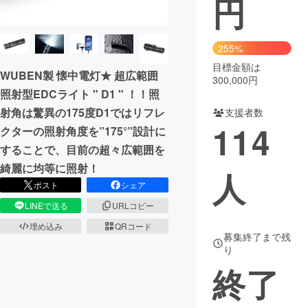
円
まちづくり・地域活性化
255%
目標金額は
CAMPFIRE for Social Good
CAMPFIRE Creation
WUBEN製 懐中電灯★ 超広範囲
300,000円
CAMPFIREふるさと納税
machi-ya
コミュニティ
照射型EDCライト " D1 " ！！照
射角は驚異の175度D1ではリフレ
支援者数
114
クターの照射角度を”175°”設計に
することで、目前の超々広範囲を
綺麗に均等に照射！
人
ポスト
シェア
LINEで送る
URLコピー
埋め込み
QRコード
募集終了まで残
り
終了