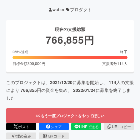
wuben
プロダクト
現在の支援総額
766,855
円
終了
255
%達成
目標金額
300,000
円
支援者数
114
人
このプロジェクトは、
2021/12/20
に募集を開始し、
114
人の支援
により
766,855
円の資金を集め、
2022/01/24
に募集を終了しま
した
もう一度プロジェクトをやってほしい
ポスト
シェア
LINEで送る
URLコピー
埋め込み
QRコード