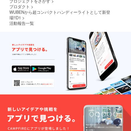
プロジェクトをさがす
>
ては一
プロダクト
>
部変更
になる
WUBENから超コンパクトハンディーライトとして新登
可能性
場!!D1
>
もござ
活動報告一覧
いま
す。ご
了承く
ださ
い。