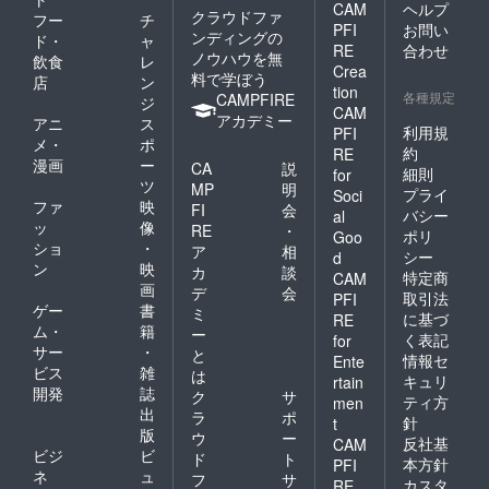
CAM
ヘルプ
クラウドファ
フー
チ
PFI
お問い
ンディングの
ド・
ャ
RE
合わせ
ノウハウを無
飲食
レ
Crea
料で学ぼう
店
ン
tion
各種規定
CAMPFIRE
ジ
CAM
アカデミー
アニ
ス
利用規
PFI
メ・
ポ
約
RE
漫画
ー
CA
説
細則
for
ツ
MP
明
プライ
Soci
ファ
映
FI
会
バシー
al
ッ
像
RE
・
ポリ
Goo
ショ
・
ア
相
シー
d
ン
映
カ
談
特定商
CAM
画
デ
会
取引法
PFI
ゲー
書
ミ
に基づ
RE
ム・
籍
ー
く表記
for
サー
・
と
情報セ
Ente
ビス
雑
は
キュリ
rtain
開発
誌
ク
サ
ティ方
men
出
ラ
ポ
針
t
版
ウ
ー
反社基
CAM
ビジ
ビ
ド
ト
本方針
PFI
ネ
ュ
フ
サ
カスタ
RE