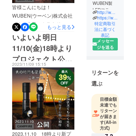
WUBEN製
皆様こんにちは！
LEDフラッ
http://www.wuben.co.jp/
WUBEN(ウーベン)株式会社
シュライト
https://www.rakuten.ne.jp/gold/mby1112/
の日本の総
特定商取引
です。本日、クラウドファ
もっと見る
法に基づく
輸入元で
ンディング【キャンプファ
いよいよ明日
表記
す。WUBEN
イヤー】にてプロジェクト
メッセー
では、厳し
11/10(金)18時より
ジを送る
を公開させて頂きました。■
いテストに
クリアした
プロジェクト公開
プロジェクト公開中
品質と、斬
2023/11/09 15:15
URL↓↓↓https://camp-
決定！！
新なデザイ
リターンを
fire.jp/projects/view/704783
ンのハイエ
選ぶ
今までになかったデュアル
ンドのLEDフ
ラッシュラ
光源が同時点灯で使用でき
イトを中心
目標金額
る最強の懐中電灯！アウト
に製造販売
未達でも
ドアから災害、緊急時まで
しており、
リターン
が届きま
全世界のア
使えるLED懐中電灯【L1】
す
(All-in
ウトドア愛
の登場です！【あったら嬉
方式)
好家に支持
2023.11.10 18時より新プ
しいスペック】を搭載した