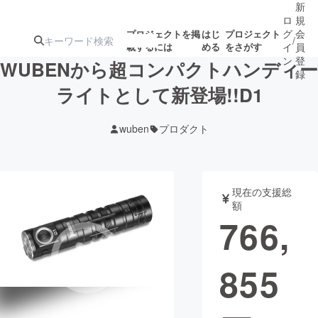
新
ロ
規
グ
会
プロジェクトを掲
はじ
プロジェクト
/
載するには
める
をさがす
イ
員
ン
登
WUBENから超コンパクトハンディー
録
ライトとして新登場!!D1
人気のプロ
注目のリ
注目の新着プロ
募集終了が近いプ
もうすぐ公開
wuben
プロダクト
ジェクト
ターン
ジェクト
ロジェクト
されます
アート・写真
音楽
現在の支援総
額
766,
テクノロジー・ガジェット
ゲーム・サ
855
映像・映画
書籍・雑誌
ビジネス・起業
チャレンジ