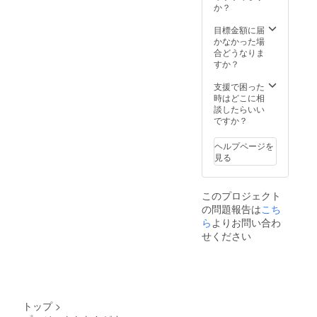
のシェア・拡散にご協力お
パッキ
性もご
か？
引き続き、私たちのプロ
ン ・
ざいま
願い申し上げます！
USB
す。 ※
目標金額に届
ジェクトのシェア・拡散に
Type-C
商品の
かなかった場
充電
仕様、
合どうなりま
ご協力お願い申し上げま
ケーブ
デザイ
すか？
ル ・取
す！
ンに関
扱説明
しまし
支援で困った
書
ては一
時はどこに相
※2022
部変更
談したらいい
年1月中
になる
ですか？
にお届
可能性
けする
もござ
ヘルプページを
予定で
いま
見る
すが、
す。ご
生産、
了承く
配送状
ださ
このプロジェクト
況によ
い。
の問題報告は
こち
り遅れ
る可能
ら
よりお問い合わ
性もご
せください
ざいま
す。 ※
商品の
仕様、
デザイ
ンに関
トップ
>
しまし