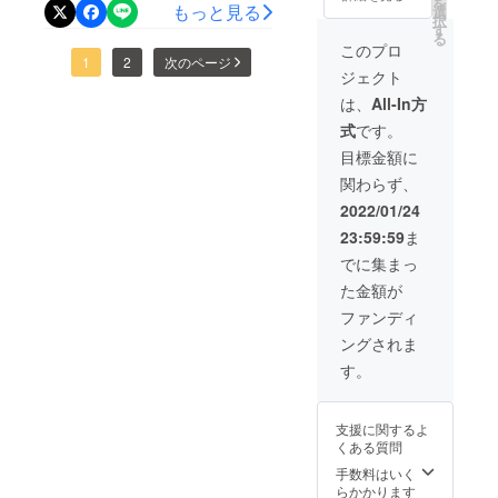
にも早く達成することがで
を
の 20%
もっと見る
650リチ
選
けする
択
は、お客様負担とさせて頂
OFF＞
ウムイ
す
きました！本当に本当にあ
予定で
る
税込・
オン充
すが、
このプロ
きますのでご了承くださ
りがとうございます。こん
送料込
1
2
次のページ
電池) ・
生産、
ジェクト
【6,864
スト
配送状
い。◯ キャンセル・返品：
なにも早く達成できた！
円 税
ラップ
況によ
は、
All-In方
込・送
当プロジェクトは「All-in
・予備
り遅れ
だからこそ、もうひと頑張
式
です。
料込】
防水
る可能
型」の為、お申込み完了を
＜セッ
パッキ
りさせて下さい！正規販売
性もご
目標金額に
トの詳
ン ・
ざいま
もって契約が成立いたしま
関わらず、
を目指す私たちにとって、
細＞ ・
USB
す。 ※
WUBE
Type-C
商品の
2022/01/24
す。その為、お客様都合に
確実に必要な目標です。そ
N製フ
充電
仕様、
23:59:59
ま
ラッ
よる返品・キャンセルはで
ケーブ
デザイ
して今回NEXT GOALとして
シュラ
ル ・取
ンに関
でに集まっ
きませんのでご注意くださ
イト
扱説明
600,000円を設定させていた
しまし
た金額が
「D1」
書
ては一
い。尚、製品到着後に破損
だきました。達成した際に
・
※2022
部変更
ファンディ
ABE34
年1月中
になる
や初期不良がある場合には
は支援者様全員にエコバッ
ングされま
00T(18
にお届
可能性
650リチ
交換させていただきますの
けする
もござ
す。
クを プレゼントさせてい
ウムイ
予定で
いま
で「メッセージで意見や問
オン充
すが、
ただきます！諦めずに最後
す。ご
電池) ・
生産、
了承く
い合わせを送る」から、ま
支援に関するよ
まで頑張ります！引き続
スト
配送状
ださ
くある質問
ラップ
況によ
い。
たは納品書記載の連絡先ま
き、私たちのプロジェクト
・予備
り遅れ
手数料はいく
防水
でお問い合わせください。
る可能
らかかります