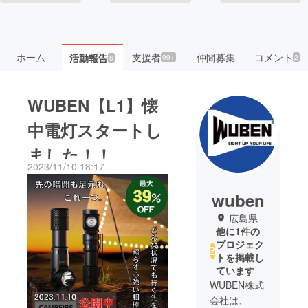
ホーム
支援者
仲間募集
コメント
活動報告
99+
2
6
WUBEN【L1】懐
中電灯スタートし
ました！！
2023/11/10 18:17
wuben
広島県
他に1件の
プロジェク
トを掲載し
ています
WUBEN株式
会社は、