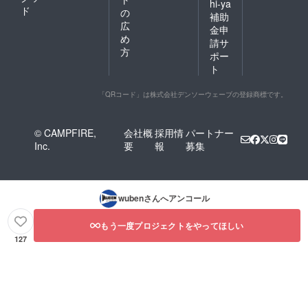
hi-ya
ド
の
補助
広
金申
め
請サ
方
ポー
ト
「QRコード」は株式会社デンソーウェーブの登録商標です。
© CAMPFIRE,
会社概
採用情
パートナー
Inc.
要
報
募集
wuben
さんへアンコール
もう一度プロジェクトをやってほしい
127