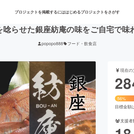
プロジェクトを掲載するには
はじめる
プロジェクトをさがす
を唸らせた銀座紡庵の味をご自宅で味
popopo888
フード・飲食店
注目のリターン
注目の新着プロジェクト
募集終了が近いプロジェクト
も
現在の
音楽
舞台・パフォーマンス
28
ゲーム・サービス開発
フード・飲食店
56%
書籍・雑誌出版
アニメ・漫画
目標金額は5
支援者
チャレンジ
ビューティー・ヘルスケ
18