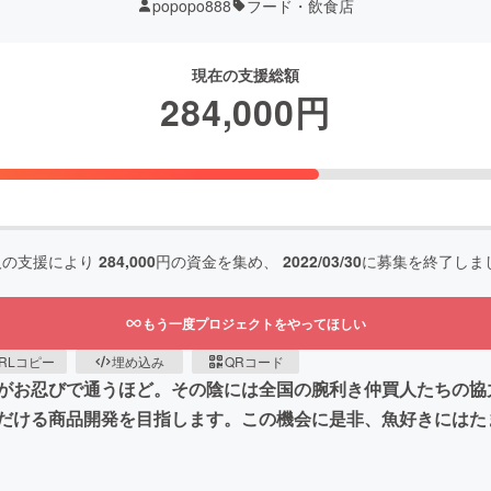
popopo888
フード・飲食店
現在の支援総額
284,000
円
人の支援により
284,000
円の資金を集め、
2022/03/30
に募集を終了しま
もう一度プロジェクトをやってほしい
RLコピー
埋め込み
QRコード
がお忍びで通うほど。その陰には全国の腕利き仲買人たちの協
だける商品開発を目指します。この機会に是非、魚好きにはた