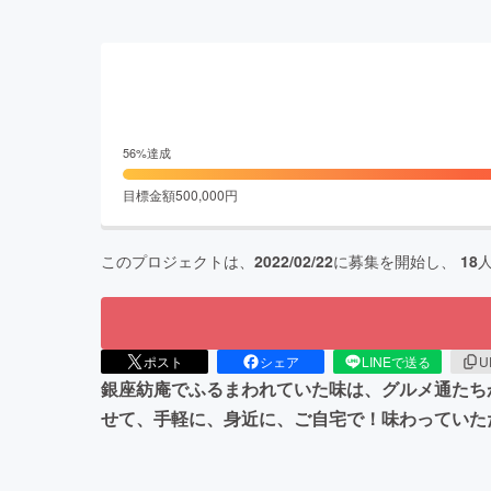
56
%達成
目標金額
500,000
円
このプロジェクトは、
2022/02/22
に募集を開始し、
18
ポスト
シェア
LINEで送る
U
銀座紡庵でふるまわれていた味は、グルメ通たち
せて、手軽に、身近に、ご自宅で！味わっていた