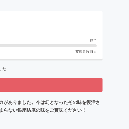
終了
支援者数
18
人
した
力がありました。今は幻となったその味を復活さ
まらない銀座紡庵の味をご賞味ください！