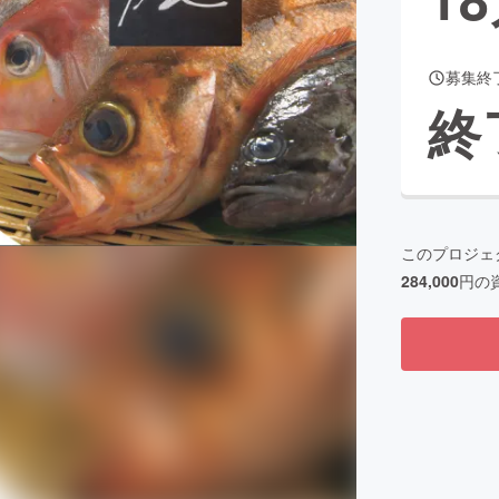
募集終
CAMPFIRE for Social Good
CAMPFIRE Creation
終
CAMPFIREふるさと納税
machi-ya
コミュニティ
このプロジェ
284,000
円の