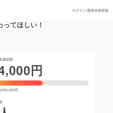
ログイン
/
新規会員登録
わってほしい！
うすぐ公開されます
支援総額
プロダクト
4,000
円
ファッション
スポーツ
00,000円
数
ア
ソーシャルグッド
人