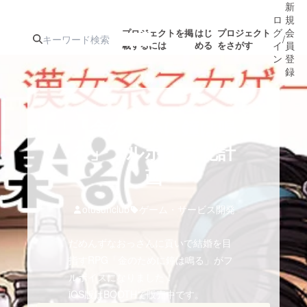
新
ロ
規
グ
会
プロジェクトを掲
はじ
プロジェクト
/
載するには
める
をさがす
イ
員
ン
登
録
人気のプロ
注目のリ
注目の新着プロ
募集終了が近いプ
もうすぐ公開
「金のために鐘は鳴
ジェクト
ターン
ジェクト
ロジェクト
されます
る」フルボイス化計
画
アート・写真
音楽
otusunclub
ゲーム・サービス開発
テクノロジー・ガジェット
ゲーム・サ
だめんずなおっさんに貢いで結婚を目
映像・映画
書籍・雑誌
指すRPG「金のために鐘は鳴る」がフ
ルボイスになりました！
iOS版はBOOTHで販売中です。
ビジネス・起業
チャレンジ