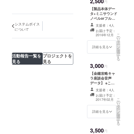
2,500
します。 その中
円
で、みなさまか
【製品本体デー
らお寄せいただ
タ+ミニサウンド
いた質問などに
ノベルorフルカ
もお答えいただ
ラーＣＧ集】
システムボイス
きますので質問
支援者：4人
上記製品データ
について
メッセージなど
お届け予定：
と下記の特典ど
こ
もお待ちしてお
2016年12月
の
ちらか一つ追加
リ
ります。
タ
されます。 ・ミ
ー
ン
ニサウンドノベ
詳細を見る
を
選
ル 「マリアの
択
活動報告一覧を
プロジェクトを
す
一日」ではな
る
見る
見る
く、現在出てい
3,000
る短編作品をフ
円
ルボイスサウン
【金鐘攻略キャ
ドノベル化しま
ラ座談会音声
す。５人分のエ
データ】 ※こち
ピソードがボイ
らにはフルボイ
ス付きで読んで
支援者：4人
ス製品版データ
いただけます。
お届け予定：
は含まれませ
こ
スチルは描き下
2017年02月
の
ん。オプション
リ
ろしです。 ・フ
タ
としてご利用く
ー
ルカラーCG集
ン
ださい。 金鐘登
詳細を見る
を
「金のために
選
場のおっさん達
択
鐘は鳴る」の立
す
が座談会をやる
る
ち絵を含めた全
ようです。その
ＣＧをPDFでご
3,500
隠し撮り音声
円
覧いただける画