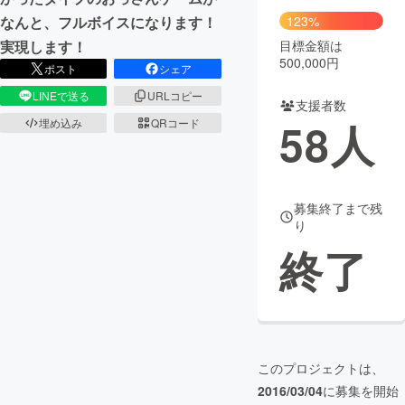
なんと、フルボイスになります！
123%
実現します！
目標金額は
500,000円
ポスト
シェア
LINEで送る
URLコピー
支援者数
58
人
埋め込み
QRコード
募集終了まで残
り
終了
このプロジェクトは、
2016/03/04
に募集を開始