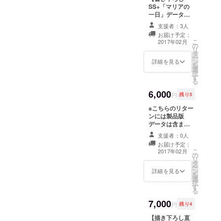
ち絵が全て見ら
SS+「マリアの
れます。描き下
一日」データ】
ろしCGあり。
※こちらにはフル
・シナリオ担当
支援者：3人
ボイス製品デー
文音が過去に書
お届け予定：
タは含まれてま
いた全てのスピ
こ
2017年02月
の
せん。オプショ
ンオフ短編（全
リ
タ
ン的にご利用く
４０篇程）にCG
ー
ン
ださい。 ・書下
詳細を見る
担当ひものの描
を
選
ろしリクエスト
き下ろし挿画付
択
す
SSと「マリアの
き ・出演声優陣
る
一日」のデータ
録り下ろしシス
6,000
のセットです ・
テムボイス（交
円
残り5
「マリアの一
渉予定）
※こちらのリター
日」は募集期間
ンには製品版
終了後のお渡し
データは含まれ
となります
ません。オプ
支援者：0人
ション的にご利
お届け予定：
用ください。 ひ
こ
2017年02月
の
ものの描き下ろ
リ
タ
し直筆絵（キャ
ー
ン
ラ一人分）をご
詳細を見る
を
選
自宅に郵送しま
択
す
す。
る
7,000
円
残り4
【描き下ろし直