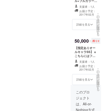
ル+フルカラー
すみ、おはよう
CG集+全短編集
ボイス」付きで
支援者：1人
+録り下ろしシス
す。 プロジェク
お届け予定：
テムボイス+ウォ
ト成立の場合、
こ
2017年02月
の
ルター抱き枕】
抱き枕だけ先に
リ
タ
￥５０００のリ
製造、発送され
ー
ン
ターンにプラス
詳細を見る
ます。
を
選
して４月下旬か
択
す
ら販売開始予定
る
のウォルター・
50,000
プレザントの抱
円
残り2
き枕を先行して
【指定ありオー
お届けします。
ルキャラSS】 ※
DLできる「おや
こちらにはフル
すみ、おはよう
ボイス製品版
ボイス」付きで
支援者：1人
データがはいり
す。 プロジェク
お届け予定：
ません。オプ
ト成立の場合、
こ
2017年02月
の
ションとしてご
抱き枕だけ先に
リ
タ
利用ください。
製造、発送され
ー
ン
シチュエー
詳細を見る
ます。
を
選
ション指定あり
択
す
のオール攻略
る
キャラ登場SSを
このプロ
書かせていただ
ジェクト
きます。こちら
には基本的に性
は、All-or-
表現が入りませ
Nothing方式