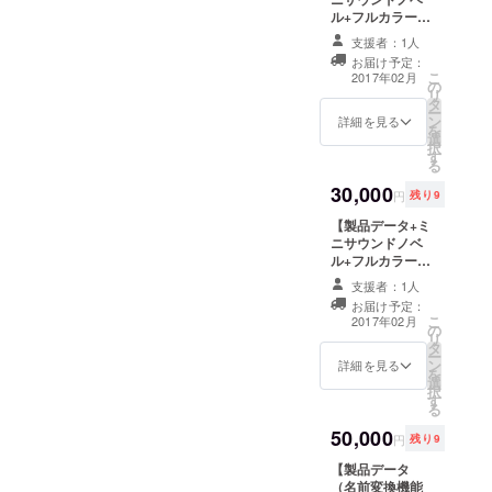
ル+フルカラー
CG集+全短編集
支援者：1人
+録り下ろしシス
お届け予定：
テムボイス+ご指
こ
2017年02月
の
定のキャラ声優
リ
タ
さん一人からボ
ー
ン
イスメッセージ
詳細を見る
を
選
+描き下ろしイラ
択
す
スト（データ
る
キャラ一人分）
30,000
or書き下ろしSS
円
残り9
一本】 ￥５００
【製品データ+ミ
０のリターンに
ニサウンドノベ
書き下ろしSS一
ル+フルカラー
本か一人分の描
CG集+全短編集
き下ろしイラス
支援者：1人
+録り下ろしシス
ト（ｐｄｆ）そ
お届け予定：
テムボイス+録り
れに追加でご指
こ
2017年02月
の
下ろし着ボイ
定の声優さんお
リ
タ
ス】 ￥５００
一人からのボイ
ー
ン
０の特典に追加
詳細を見る
スメッセージが
を
選
で ・出演声優の
届きます。 ボイ
択
す
皆様に着ボイス
スメッセージは
る
を録り卸してい
キャラとしてで
50,000
ただきます ・内
も声優さんから
円
残り9
容については事
でも大丈夫です
【製品データ
前にリクエスト
が、個人で利用
（名前変換機能
する場を設けま
する以外の無断