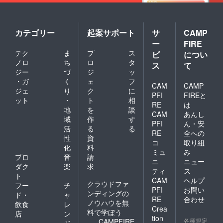
カテゴリー
起案サポート
サ
CAMP
ー
FIRE
テク
ま
プ
ス
ビ
につい
ノロ
ち
ロ
タ
ス
て
ジー
づ
ジ
ッ
・ガ
く
ェ
フ
CAM
CAMP
ジェ
り
ク
に
PFI
FIREと
ット
・
ト
相
RE
は
地
を
談
CAM
あんし
域
作
す
PFI
ん・安
活
る
る
RE
全への
性
資
コ
取り組
化
料
ミュ
み
プロ
音
請
ニ
ニュー
ダク
楽
求
ティ
ス
ト
CAM
ヘルプ
クラウドファ
フー
チ
PFI
お問い
ンディングの
ド・
ャ
RE
合わせ
ノウハウを無
飲食
レ
Crea
料で学ぼう
店
ン
tion
各種規定
CAMPFIRE