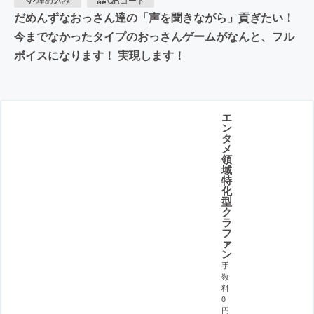
だめんずなおっさん達の「声を聞きながら」貢ぎたい！
今までなかったタイプのおっさんゲームがなんと、フル
ボイスになります！ 実現します！
エ
ン
タ
メ
領
域
特
化
型
ク
ラ
フ
ァ
ン
手
数
料
0
円