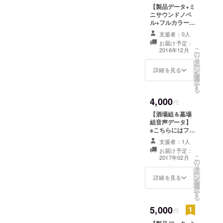
データがかばい
集です。１００
【製品データ+ミ
のより提供され
枚を超える美麗
ニサウンドノベ
るとの情報が入
なスチルと、立
ル+フルカラーＣ
りました。 いろ
ち絵が全て見ら
Ｇ集】 ・ミニ
んな質問にも答
支援者：0人
れます。
サウンドノベル
えちゃうようで
お届け予定：
「マリアの一
こ
すので、質問、
2016年12月
の
日」ではなく、
リ
メッセージお待
タ
現在出ている短
ー
ちしておりま
ン
編作品をフルボ
詳細を見る
を
す。
選
イスサウンドノ
択
す
ベル化します。
る
５人分のエピ
4,000
ソードがボイス
円
付きで読んでい
【酒場組＆墓場
ただけます。ス
組音声データ】
チルは描き下ろ
※こちらにはフル
しです。 ・フル
ボイス製品版が
カラーCG集
支援者：1人
含まれておりま
「金のために鐘
お届け予定：
せん。オプショ
こ
は鳴る」の立ち
2017年02月
の
ンとしてご利用
リ
絵を含めた全Ｃ
タ
ください。 酒場
ー
ＧをPDFでご覧
ン
組（サム、ベ
詳細を見る
を
いただける画集
選
ン、ウィル）と
択
です。１００枚
す
墓場組（ブラ
る
を超える美麗な
イ、ウォル
スチルと、立ち
5,000
ター）のそれぞ
円
絵が全て見られ
れの日常の様子
ます。こちらの