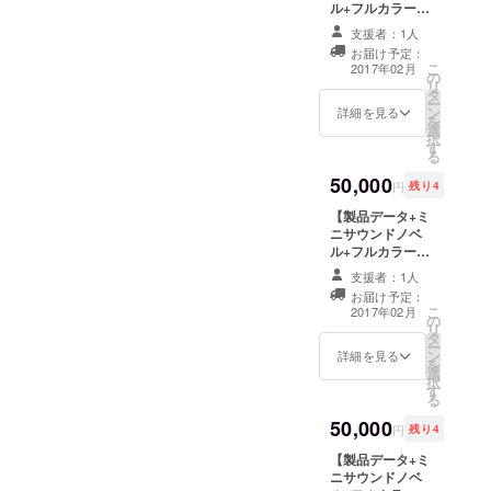
ル+フルカラー
CG集+全短編集
支援者：1人
+録り下ろしシス
お届け予定：
テムボイス+描き
こ
2017年02月
の
下ろし直筆イラ
リ
タ
スト+リクエスト
ー
ン
SS５本（モノク
詳細を見る
を
選
ロ插画）】
択
す
￥５０００の特
る
典に追加で ・ひ
50,000
ものが直筆イラ
円
残り4
ストを一枚描き
【製品データ+ミ
下ろしご自宅に
ニサウンドノベ
郵送します ・文
ル+フルカラー
音がリクエスト
CG集+全短編集
でSSを５本
支援者：1人
+録り下ろしシス
（キャラ指定
お届け予定：
テムボイス+サ
可。なければ五
こ
2017年02月
の
ミュエル抱き
人分書きます）
リ
タ
枕】 ￥５０００
書き下ろし、ひ
ー
ン
のリターンにプ
詳細を見る
ものがモノクロ
を
選
ラスして４月下
の插画をつけま
択
す
旬から販売開始
す
る
予定のサミュエ
50,000
ル・ダブルの抱
円
残り4
き枕を先行して
【製品データ+ミ
お届けします。
ニサウンドノベ
DLできる「おや