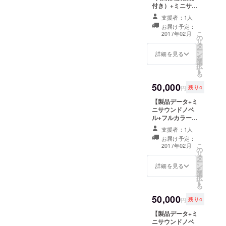
付き）+ミニサウ
す ・個人の利用
配布は禁止とさ
ンドノベル（名
の範囲内でお願
せていただきま
支援者：1人
前変換機能な
いいたします
す。
お届け予定：
し）+フルカラー
こ
2017年02月
の
CG集+全短編集
リ
タ
+録り下ろしシス
ー
ン
テムボイス】
詳細を見る
を
選
￥５０００の特
択
す
典の中の本編製
る
品データについ
50,000
て、名前変換機
円
残り4
能付きにしま
【製品データ+ミ
す。 名前変換
ニサウンドノベ
機能付きはこち
ル+フルカラー
らのリターン専
CG集+全短編集
用の仕様となり
支援者：1人
+録り下ろしシス
ますので、通常
お届け予定：
テムボイス+リク
の製品版には付
こ
2017年02月
の
エストSS５本
きません。
リ
タ
（フルカラー挿
ー
ン
画付き）】
詳細を見る
を
選
￥５０００の特
択
す
典に追加で ・リ
る
クエストSS ５
50,000
本（キャラ指定
円
残り4
可。なければ５
【製品データ+ミ
人分書きます）
ニサウンドノベ
+フルカラー挿画