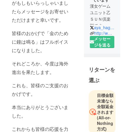
がもしもいらっしゃいまし
漢女ゲーム
たらメッセージをお寄せい
ユニット乙
ＳＵＮ倶楽
ただけますと幸いです。
部です。
aya_hagane
おっさんと
皆様のおかげで「金のため
http://www.otusun.club/index.html
筋肉とヒゲ
メッセー
に鐘は鳴る」はフルボイス
に揉まれる
ジを送る
になりました。
ように生き
てます。
それどころか、今度は海外
リターンを
進出を果たします。
選ぶ
これも、皆様のご支援のお
かげです。
目標金額
未達なら
全額返金
本当にありがとうございま
されます
した。
(All-or-
Nothing
これからも皆様の応援を力
方式)