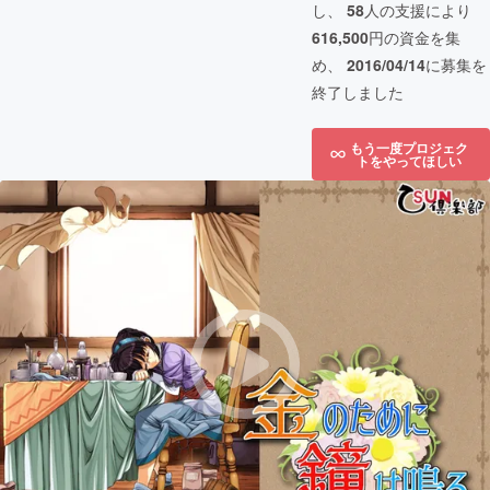
し、
58
人の支援により
616,500
円の資金を集
め、
2016/04/14
に募集を
終了しました
もう一度プロジェク
トをやってほしい