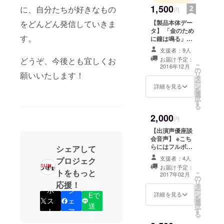
1,500
に、自分たちが好きなもの
円
をどんどん発信していきま
【製品本体デー
タ】 「金のため
す。
に鐘は鳴る」フ
ルボイス製品
支援者：9人
データをお渡し
どうぞ、今後とも宜しくお
お届け予定：
します。 最新
こ
2016年12月
の
版であるアプリ
願いいたします！
リ
タ
版をベースに、
ー
ン
各キャラ小説版
詳細を見る
を
選
のみだったエン
択
す
ドを追加。小説
る
にエンドの追加
2,000
がないサミュエ
円
ルとベンについ
【出演声優座談
てはエンドエピ
会音声】 ※こち
ソードを書き下
らにはフルボイ
シェアして
ろします。もち
ス製品版のデー
ろん、スチルも
支援者：4人
プロジェク
タは含まれませ
描き下ろしで
お届け予定：
ん。オプション
トをもっと
こ
す。
2017年02月
の
としてご利用く
リ
応援！
LIN
タ
ださい。 出演声
ポ
シ
ー
ン
優の皆様が座談
Eで
詳細を見る
を
ス
ェ
選
会を開催し、そ
送
択
す
の模様を音声
ト
ア
る
る
データでお渡し