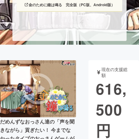
金のために鐘は鳴る 完全版（PC版、Android版）
まちづくり・地域活性化
このプロジェクトは2016/04/14に募集を終了
しました。
こちらから関連ページを閲覧いただけます。
CAMPFIRE for Social Good
CAMPFIRE Creation
CAMPFIREふるさと納税
machi-ya
コミュニティ
現在の支援総
額
616,
500
だめんずなおっさん達の「声を聞
円
きながら」貢ぎたい！ 今までな
かったタイプのおっさんゲームが