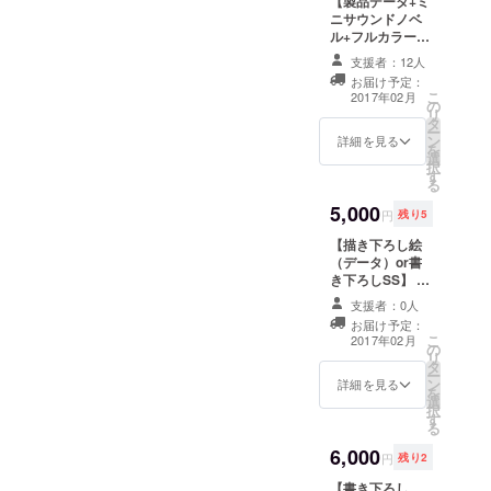
【製品データ+ミ
を音声データで
プランには描き
ニサウンドノベ
お届けします。
下ろしCGが加わ
ル+フルカラー
ります！
CG集+全短編集
支援者：12人
+録り下ろしシス
お届け予定：
テムボイス】 ・
こ
2017年02月
の
ミニサウンドノ
リ
タ
ベル 「マリア
ー
ン
の一日」ではな
詳細を見る
を
選
く、現在出てい
択
す
る短編作品をフ
る
ルボイスサウン
5,000
ドノベル化しま
円
残り5
す。５人分のエ
【描き下ろし絵
ピソードがボイ
（データ）or書
ス付きで読んで
き下ろしSS】 こ
いただけます。
ちらには製品
スチルは描き下
支援者：0人
データは含まれ
ろしです。 ・フ
お届け予定：
ません。 オプ
ルカラーCG集
こ
2017年02月
の
ション的にご利
「金のために
リ
タ
用ください。 リ
鐘は鳴る」の立
ー
ン
クエスト絵一枚
詳細を見る
ち絵を含めた全
を
選
（キャラ一人分
ＣＧをPDFでご
択
す
をｐｄｆで）
覧いただける画
る
か、リクエスト
集です。１００
6,000
ＳＳ一本をお届
枚を超える美麗
円
残り2
けします。
なスチルと、立
【書き下ろし