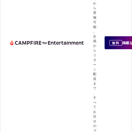
か
ら
実
施
可
能
。
企
画
掲載
無料
か
ら
リ
タ
ー
ン
配
送
ま
で
、
す
べ
て
お
任
せ
の
プ