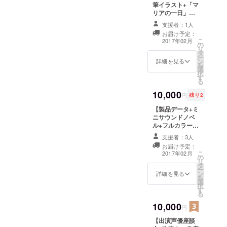
筆イラスト+「マ
リアの一日」】
※こちらにはフル
支援者：1人
ボイス製品版は
お届け予定：
含まれません。
こ
2017年02月
の
オプション的に
リ
タ
ご利用くださ
ー
ン
い。 ひものの描
詳細を見る
を
選
き下ろし直筆イ
択
す
ラスト（リクエ
る
スト可）をご自
10,000
宅にお届けしま
円
残り2
す。 「マリアの
【製品データ+ミ
一日」は募集期
ニサウンドノベ
間終了後のお届
ル+フルカラー
けとなります
CG集+全短編集
支援者：3人
+録り下ろしシス
お届け予定：
テムボイス+書き
こ
2017年02月
の
下ろしSSorリク
リ
タ
エストイラスト
ー
ン
（ｐｄｆ）】
詳細を見る
を
選
￥５０００円の
択
す
リターンに追加
る
して文音がリク
10,000
エストに応じて
円
SSを一本書き下
【出演声優座談
ろすか、ひもの