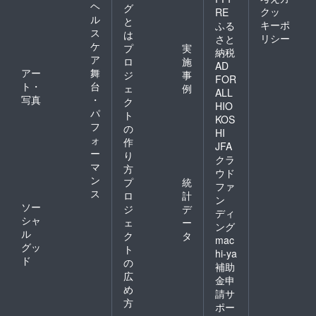
ヘ
グ
クッ
RE
ル
と
キーポ
ふる
ス
は
リシー
さと
ケ
プ
実
納税
ア
ロ
施
AD
アー
舞
ジ
事
FOR
ト・
台
ェ
例
ALL
写真
・
ク
HIO
パ
ト
KOS
フ
の
HI
ォ
作
JFA
ー
り
クラ
マ
方
ウド
ン
プ
統
ファ
ス
ロ
計
ン
ソー
ジ
デ
ディ
シャ
ェ
ー
ング
ル
ク
タ
mac
グッ
ト
hi-ya
ド
の
補助
広
金申
め
請サ
方
ポー