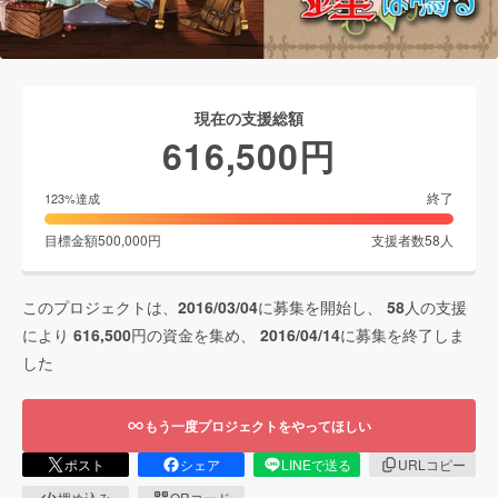
現在の支援総額
616,500
円
終了
123
%達成
目標金額
500,000
円
支援者数
58
人
このプロジェクトは、
2016/03/04
に募集を開始し、
58
人の支援
により
616,500
円の資金を集め、
2016/04/14
に募集を終了しま
した
もう一度プロジェクトをやってほしい
ポスト
シェア
LINEで送る
URLコピー
埋め込み
QRコード