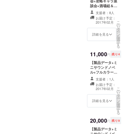
会+攻略キャラ座
がリクエストイ
談会+酒場組＆墓
ラストを一枚
場組+ご指定の声
（キャラ一人）
支援者：8人
優さん１人から
描き下ろしま
お届け予定：
の感謝メッセー
す。 どちらも
こ
2017年02月
の
ジ】 ※こちらは
データでのお渡
リ
タ
フルボイス製品
しです。
ー
ン
版のデータは含
詳細を見る
を
選
まれません。オ
択
す
プションとして
る
ご利用くださ
11,000
い。 ・出演声優
円
残り4
座談会音声デー
【製品データ+ミ
タ ・攻略キャラ
ニサウンドノベ
座談会音声デー
ル+フルカラー
タ ・酒場組＆墓
CG集+全短編集
場組音声データ
支援者：1人
+録り下ろしシス
・ご指定の声優
お届け予定：
テムボイス+描き
さんからの感謝
こ
2017年02月
の
下ろし直筆絵】
メッセージ が
リ
タ
￥５０００のリ
入った音声デー
ー
ン
ターンにひもの
詳細を見る
タになります。
を
選
の描き下ろし直
キャラや声優さ
択
す
筆絵を１枚お付
んへの質問メッ
る
けします。 キャ
セージを募集中
20,000
ラ（一人）リク
です。
円
残り9
エスト可です。
【製品データ+ミ
ニサウンドノベ