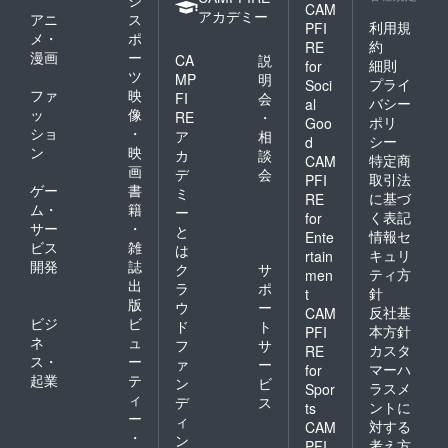
ジ
CAM
アカデミー
アニ
ス
利用規
PFI
メ・
ポ
約
RE
漫画
ー
CA
説
細則
for
ツ
MP
明
プライ
Soci
ファ
映
FI
会
バシー
al
ッ
像
RE
・
ポリ
Goo
ショ
・
ア
相
シー
d
ン
映
カ
談
特定商
CAM
画
デ
会
取引法
PFI
ゲー
書
ミ
に基づ
RE
ム・
籍
ー
く表記
for
サー
・
と
情報セ
Ente
ビス
雑
は
キュリ
rtain
開発
誌
ク
サ
ティ方
men
出
ラ
ポ
針
t
版
ウ
ー
反社基
CAM
ビジ
ビ
ド
ト
本方針
PFI
ネ
ュ
フ
サ
カスタ
RE
ス・
ー
ァ
ー
マーハ
for
起業
テ
ン
ビ
ラスメ
Spor
ィ
デ
ス
ントに
ts
ー
ィ
対する
CAM
・
ン
考え方
PFI